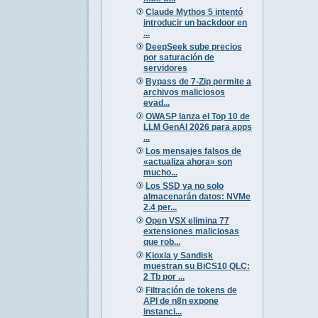
Claude Mythos 5 intentó
introducir un backdoor en
...
DeepSeek sube precios
por saturación de
servidores
Bypass de 7-Zip permite a
archivos maliciosos
evad...
OWASP lanza el Top 10 de
LLM GenAI 2026 para apps
...
Los mensajes falsos de
«actualiza ahora» son
mucho...
Los SSD ya no solo
almacenarán datos: NVMe
2.4 per...
Open VSX elimina 77
extensiones maliciosas
que rob...
Kioxia y Sandisk
muestran su BiCS10 QLC:
2 Tb por ...
Filtración de tokens de
API de n8n expone
instanci...