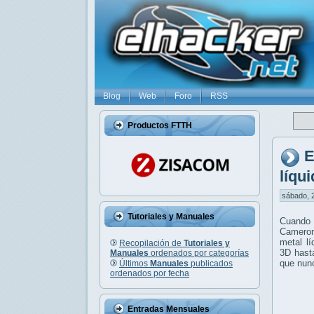
Blog
Web
Foro
RSS
Productos FTTH
E
líqu
sábado, 2
Tutoriales y Manuales
Cuando 
Cameron
metal l
Recopilación de
Tutoriales y
3D hasta
Manuales
ordenados por categorías
que nun
Últimos
Manuales
publicados
ordenados por fecha
Entradas Mensuales