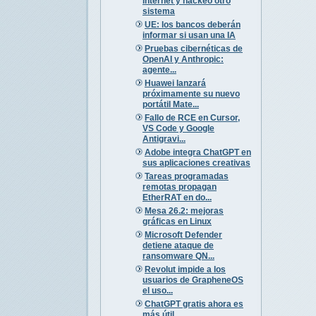
internet y hackeó otro
sistema
UE: los bancos deberán
informar si usan una IA
Pruebas cibernéticas de
OpenAI y Anthropic:
agente...
Huawei lanzará
próximamente su nuevo
portátil Mate...
Fallo de RCE en Cursor,
VS Code y Google
Antigravi...
Adobe integra ChatGPT en
sus aplicaciones creativas
Tareas programadas
remotas propagan
EtherRAT en do...
Mesa 26.2: mejoras
gráficas en Linux
Microsoft Defender
detiene ataque de
ransomware QN...
Revolut impide a los
usuarios de GrapheneOS
el uso...
ChatGPT gratis ahora es
más útil