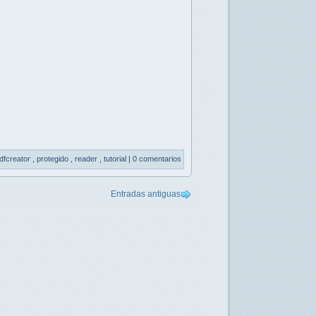
dfcreator
,
protegido
,
reader
,
tutorial
|
0 comentarios
Entradas antiguas