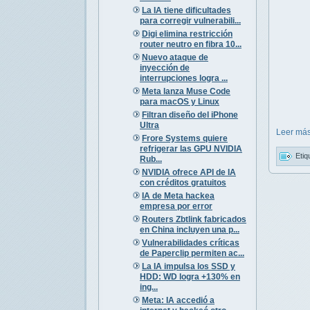
La IA tiene dificultades
para corregir vulnerabili...
Digi elimina restricción
router neutro en fibra 10...
Nuevo ataque de
inyección de
interrupciones logra ...
Meta lanza Muse Code
para macOS y Linux
Filtran diseño del iPhone
Ultra
Leer más
Frore Systems quiere
refrigerar las GPU NVIDIA
Etiq
Rub...
NVIDIA ofrece API de IA
con créditos gratuitos
IA de Meta hackea
empresa por error
Routers Zbtlink fabricados
en China incluyen una p...
Vulnerabilidades críticas
de Paperclip permiten ac...
La IA impulsa los SSD y
HDD: WD logra +130% en
ing...
Meta: IA accedió a