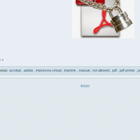
 »
uetas:
acrobat
,
adobe
,
impresora virtual
,
imprimir
,
manual
,
not allowed
,
pdf
,
pdf printer
,
p
Inicio