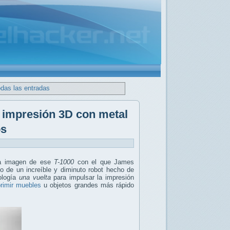
odas las entradas
e impresión 3D con metal
os
ra imagen de ese
T-1000
con el que James
lo de un increíble y diminuto robot hecho de
nología
una vuelta
para impulsar la impresión
rimir muebles
u objetos grandes más rápido