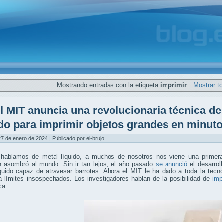
Mostrando entradas con la etiqueta
imprimir
.
Mostrar t
l MIT anuncia una revolucionaria técnica d
ido para imprimir objetos grandes en minut
7 de enero de 2024 | Publicado por el-brujo
hablamos de metal líquido, a muchos de nosotros nos viene una prime
 asombró al mundo. Sin ir tan lejos, el año pasado
se anunció
el desarrol
íquido capaz de atravesar barrotes. Ahora el MIT le ha dado a toda la tec
 límites insospechados. Los investigadores hablan de la posibilidad de
imp
ca.