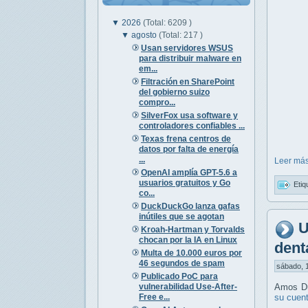
▼
2026
(Total: 6209 )
▼
agosto
(Total: 217 )
Usan servidores WSUS
para distribuir malware en
em...
Filtración en SharePoint
del gobierno suizo
compro...
SilverFox usa software y
controladores confiables ...
Texas frena centros de
datos por falta de energía
...
Leer más
OpenAI amplía GPT-5.6 a
usuarios gratuitos y Go
Etiq
co...
DuckDuckGo lanza gafas
inútiles que se agotan
U
Kroah-Hartman y Torvalds
chocan por la IA en Linux
dent
Multa de 10.000 euros por
46 segundos de spam
sábado, 1
Publicado PoC para
vulnerabilidad Use-After-
Amos Du
Free e...
su cuen