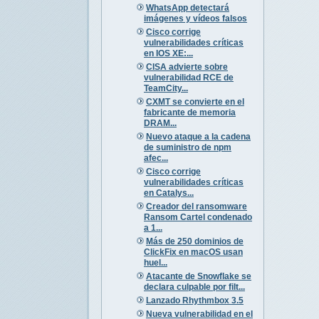
WhatsApp detectará
imágenes y vídeos falsos
Cisco corrige
vulnerabilidades críticas
en IOS XE:...
CISA advierte sobre
vulnerabilidad RCE de
TeamCity...
CXMT se convierte en el
fabricante de memoria
DRAM...
Nuevo ataque a la cadena
de suministro de npm
afec...
Cisco corrige
vulnerabilidades críticas
en Catalys...
Creador del ransomware
Ransom Cartel condenado
a 1...
Más de 250 dominios de
ClickFix en macOS usan
huel...
Atacante de Snowflake se
declara culpable por filt...
Lanzado Rhythmbox 3.5
Nueva vulnerabilidad en el