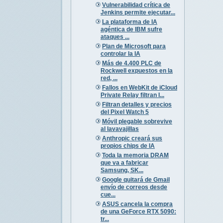
Vulnerabilidad crítica de
Jenkins permite ejecutar...
La plataforma de IA
agéntica de IBM sufre
ataques ...
Plan de Microsoft para
controlar la IA
Más de 4.400 PLC de
Rockwell expuestos en la
red, ...
Fallos en WebKit de iCloud
Private Relay filtran I...
Filtran detalles y precios
del Pixel Watch 5
Móvil plegable sobrevive
al lavavajillas
Anthropic creará sus
propios chips de IA
Toda la memoria DRAM
que va a fabricar
Samsung, SK...
Google quitará de Gmail
envío de correos desde
cue...
ASUS cancela la compra
de una GeForce RTX 5090:
tr...