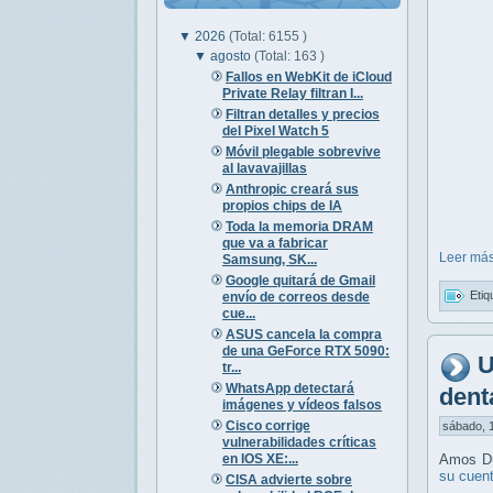
▼
2026
(Total: 6155 )
▼
agosto
(Total: 163 )
Fallos en WebKit de iCloud
Private Relay filtran I...
Filtran detalles y precios
del Pixel Watch 5
Móvil plegable sobrevive
al lavavajillas
Anthropic creará sus
propios chips de IA
Toda la memoria DRAM
que va a fabricar
Leer más
Samsung, SK...
Google quitará de Gmail
Etiq
envío de correos desde
cue...
ASUS cancela la compra
de una GeForce RTX 5090:
U
tr...
WhatsApp detectará
dent
imágenes y vídeos falsos
Cisco corrige
sábado, 1
vulnerabilidades críticas
en IOS XE:...
Amos Du
su cuen
CISA advierte sobre