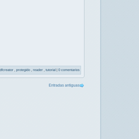
dfcreator
,
protegido
,
reader
,
tutorial
|
0 comentarios
Entradas antiguas