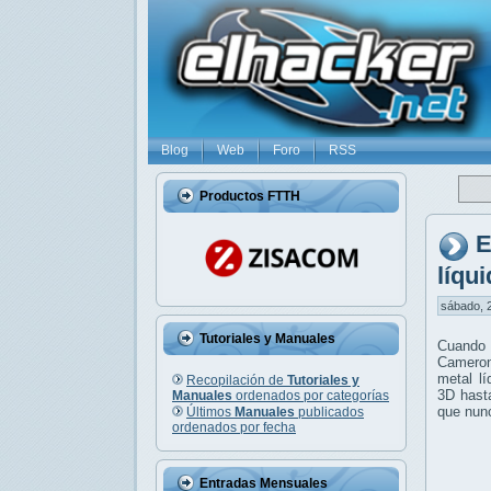
Blog
Web
Foro
RSS
Productos FTTH
E
líqu
sábado, 2
Tutoriales y Manuales
Cuando 
Cameron
metal l
Recopilación de
Tutoriales y
3D hasta
Manuales
ordenados por categorías
que nun
Últimos
Manuales
publicados
ordenados por fecha
Entradas Mensuales