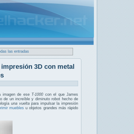
odas las entradas
e impresión 3D con metal
os
ra imagen de ese
T-1000
con el que James
lo de un increíble y diminuto robot hecho de
nología
una vuelta
para impulsar la impresión
rimir muebles
u objetos grandes más rápido