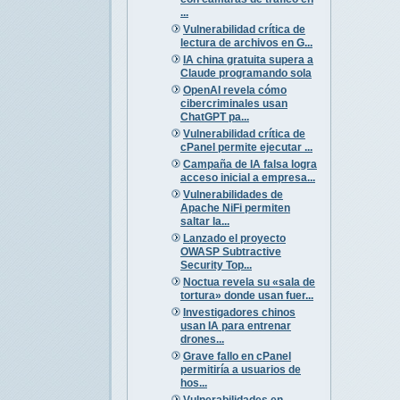
...
Vulnerabilidad crítica de
lectura de archivos en G...
IA china gratuita supera a
Claude programando sola
OpenAI revela cómo
cibercriminales usan
ChatGPT pa...
Vulnerabilidad crítica de
cPanel permite ejecutar ...
Campaña de IA falsa logra
acceso inicial a empresa...
Vulnerabilidades de
Apache NiFi permiten
saltar la...
Lanzado el proyecto
OWASP Subtractive
Security Top...
Noctua revela su «sala de
tortura» donde usan fuer...
Investigadores chinos
usan IA para entrenar
drones...
Grave fallo en cPanel
permitiría a usuarios de
hos...
Vulnerabilidades en