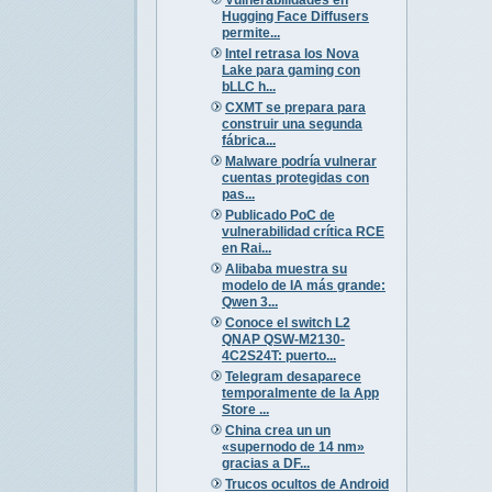
Hugging Face Diffusers
permite...
Intel retrasa los Nova
Lake para gaming con
bLLC h...
CXMT se prepara para
construir una segunda
fábrica...
Malware podría vulnerar
cuentas protegidas con
pas...
Publicado PoC de
vulnerabilidad crítica RCE
en Rai...
Alibaba muestra su
modelo de IA más grande:
Qwen 3...
Conoce el switch L2
QNAP QSW-M2130-
4C2S24T: puerto...
Telegram desaparece
temporalmente de la App
Store ...
China crea un un
«supernodo de 14 nm»
gracias a DF...
Trucos ocultos de Android