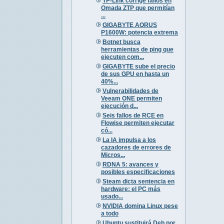
TP-Link corrige fallos en
Omada ZTP que permitían
...
GIGABYTE AORUS
P1600W: potencia extrema
Botnet busca
herramientas de ping que
ejecuten com...
GIGABYTE sube el precio
de sus GPU en hasta un
40%...
Vulnerabilidades de
Veeam ONE permiten
ejecución d...
Seis fallos de RCE en
Flowise permiten ejecutar
có...
La IA impulsa a los
cazadores de errores de
Micros...
RDNA 5: avances y
posibles especificaciones
Steam dicta sentencia en
hardware: el PC más
usado...
NVIDIA domina Linux pese
a todo
Ubuntu sustituirá Deb por