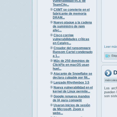
vulnerabilidad RCE de
TeamCity...
CXMT se convierte en el
fabricante de memoria
DRAM...
Nuevo ataque a la cadena
de suministro de npm
afec...
Cisco corrige
vulnerabilidades críticas
en Catalys...
Leer más
Creador del ransomware
Ransom Cartel condenado
a 1...
Etiq
Más de 250 dominios de
ClickFix en macOS usan
huel...
D
Atacante de Snowflake se
declara culpable por filt...
miércoles
Lanzado Rhythmbox 3.5
Nueva vulnerabilidad en el
Los arc
kernel de Linux permite...
pueden l
son sis
Google renueva mandos
de IA para competir
Usaron inicios de sesión
de Microsoft, Zoom y
webs...