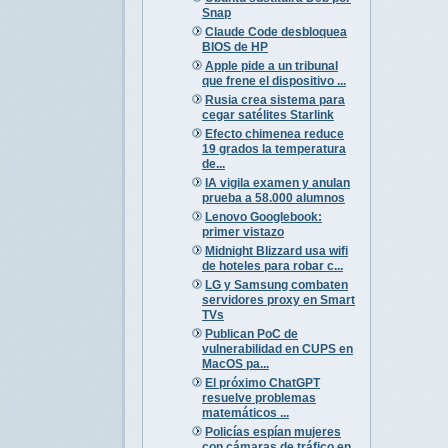
Snap
Claude Code desbloquea
BIOS de HP
Apple pide a un tribunal
que frene el dispositivo ...
Rusia crea sistema para
cegar satélites Starlink
Efecto chimenea reduce
19 grados la temperatura
de...
IA vigila examen y anulan
prueba a 58.000 alumnos
Lenovo Googlebook:
primer vistazo
Midnight Blizzard usa wifi
de hoteles para robar c...
LG y Samsung combaten
servidores proxy en Smart
TVs
Publican PoC de
vulnerabilidad en CUPS en
MacOS pa...
El próximo ChatGPT
resuelve problemas
matemáticos ...
Policías espían mujeres
con cámaras de tráfico en