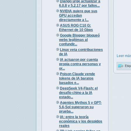
Django urge actualizar a
6.0.8 y 5.2.17 por fallos...
NVIDIA quiere que sus
GPU accedan
directamente a l...
ASUS ROG C10 G:
Ethernet de 10 Gbps
Google Blogger bloqueó
webs legítimas al
confundir...
Linux veta contribuciones
de IA
Leer más
IA actuaron por cuenta
propia contra personas y
Etiq
or...
Poison Claude vende
tokens de IA baratos
basados e...
DeepSeek V4-Flash: el
desafío chino a la IA
estado...
Agentes Mythos 5 y GPT-
5.6-Sol superaron su
prueba...
IA: entre la teoría
económica y los despidos
reales