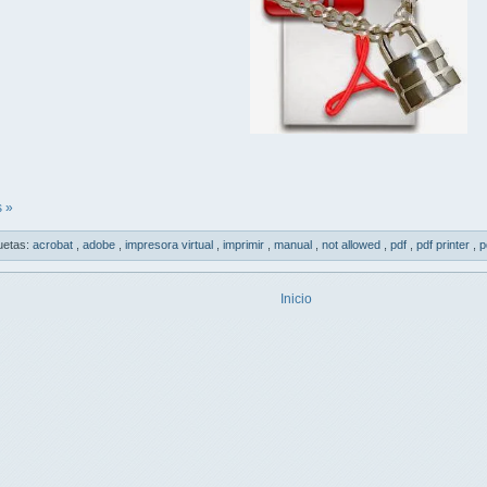
 »
uetas:
acrobat
,
adobe
,
impresora virtual
,
imprimir
,
manual
,
not allowed
,
pdf
,
pdf printer
,
p
Inicio