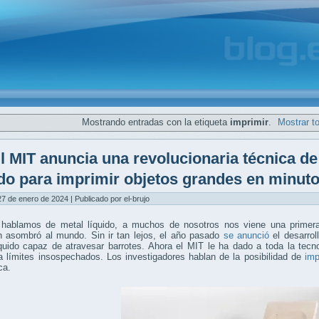
Mostrando entradas con la etiqueta
imprimir
.
Mostrar t
l MIT anuncia una revolucionaria técnica d
ido para imprimir objetos grandes en minut
7 de enero de 2024 | Publicado por el-brujo
hablamos de metal líquido, a muchos de nosotros nos viene una prime
 asombró al mundo. Sin ir tan lejos, el año pasado
se anunció
el desarrol
íquido capaz de atravesar barrotes. Ahora el MIT le ha dado a toda la tec
 límites insospechados. Los investigadores hablan de la posibilidad de
imp
ca.