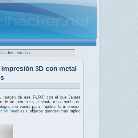
odas las entradas
e impresión 3D con metal
os
ra imagen de ese
T-1000
con el que James
lo de un increíble y diminuto robot hecho de
nología
una vuelta
para impulsar la impresión
rimir muebles
u objetos grandes más rápido