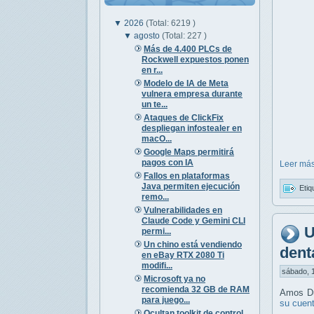
▼
2026
(Total: 6219 )
▼
agosto
(Total: 227 )
Más de 4.400 PLCs de
Rockwell expuestos ponen
en r...
Modelo de IA de Meta
vulnera empresa durante
un te...
Ataques de ClickFix
despliegan infostealer en
macO...
Google Maps permitirá
pagos con IA
Leer más
Fallos en plataformas
Java permiten ejecución
Etiq
remo...
Vulnerabilidades en
Claude Code y Gemini CLI
U
permi...
Un chino está vendiendo
dent
en eBay RTX 2080 Ti
modifi...
sábado, 1
Microsoft ya no
recomienda 32 GB de RAM
Amos Du
para juego...
su cuen
Ocultan toolkit de control