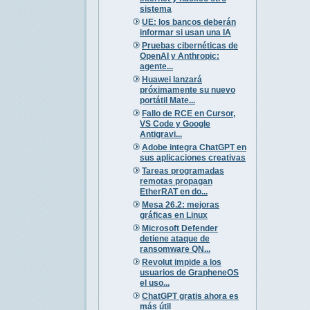
sistema
UE: los bancos deberán
informar si usan una IA
Pruebas cibernéticas de
OpenAI y Anthropic:
agente...
Huawei lanzará
próximamente su nuevo
portátil Mate...
Fallo de RCE en Cursor,
VS Code y Google
Antigravi...
Adobe integra ChatGPT en
sus aplicaciones creativas
Tareas programadas
remotas propagan
EtherRAT en do...
Mesa 26.2: mejoras
gráficas en Linux
Microsoft Defender
detiene ataque de
ransomware QN...
Revolut impide a los
usuarios de GrapheneOS
el uso...
ChatGPT gratis ahora es
más útil