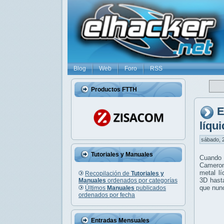
Blog
Web
Foro
RSS
Productos FTTH
E
líqu
sábado, 2
Tutoriales y Manuales
Cuando 
Cameron
metal l
Recopilación de
Tutoriales y
3D hasta
Manuales
ordenados por categorías
que nun
Últimos
Manuales
publicados
ordenados por fecha
Entradas Mensuales