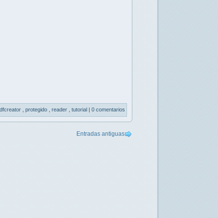
dfcreator
,
protegido
,
reader
,
tutorial
|
0 comentarios
Entradas antiguas