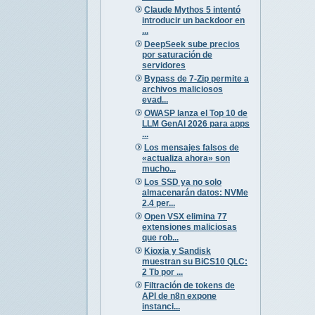
Claude Mythos 5 intentó
introducir un backdoor en
...
DeepSeek sube precios
por saturación de
servidores
Bypass de 7-Zip permite a
archivos maliciosos
evad...
OWASP lanza el Top 10 de
LLM GenAI 2026 para apps
...
Los mensajes falsos de
«actualiza ahora» son
mucho...
Los SSD ya no solo
almacenarán datos: NVMe
2.4 per...
Open VSX elimina 77
extensiones maliciosas
que rob...
Kioxia y Sandisk
muestran su BiCS10 QLC:
2 Tb por ...
Filtración de tokens de
API de n8n expone
instanci...