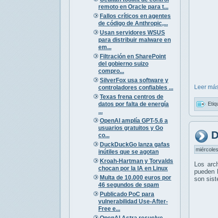
remoto en Oracle para t...
Fallos críticos en agentes
de código de Anthropic,...
Usan servidores WSUS
para distribuir malware en
em...
Filtración en SharePoint
del gobierno suizo
compro...
SilverFox usa software y
Leer más
controladores confiables ...
Texas frena centros de
datos por falta de energía
Etiq
...
OpenAI amplía GPT-5.6 a
usuarios gratuitos y Go
D
co...
DuckDuckGo lanza gafas
miércoles
inútiles que se agotan
Kroah-Hartman y Torvalds
Los arc
chocan por la IA en Linux
pueden l
Multa de 10.000 euros por
son sis
46 segundos de spam
Publicado PoC para
vulnerabilidad Use-After-
Free e...
OpenAI Astra resuelve