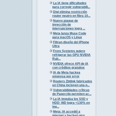
La IA tiene dificultades
para corregir vulnerabili...
Digi elimina restricción
router neutro en fibra 10...
Nuevo ataque de
inyección de
interrupciones logra ...
Meta lanza Muse Code
para macOS y Linux
Filtran diseño del iPhone
Ultra
Frore Systems quiere
refrigerar las GPU NVIDIA
Rub...
NVIDIA ofrece API de IA
con créditos gratuitos
IA de Meta hackea
empresa por error
Routers Zbtlink fabricados
en China incluyen una p...
Vulnerabilidades críticas
de Paperclip permiten ac...
La IA impulsa los SSD y
HDD: WD logra +130% en
ing...
Meta: IA accedió a
internet y hackeó otro