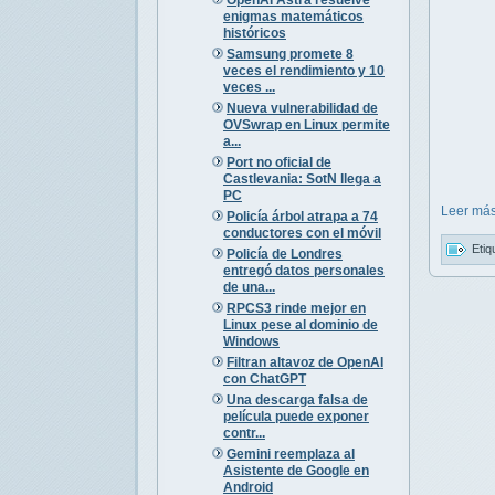
enigmas matemáticos
históricos
Samsung promete 8
veces el rendimiento y 10
veces ...
Nueva vulnerabilidad de
OVSwrap en Linux permite
a...
Port no oficial de
Castlevania: SotN llega a
PC
Leer más
Policía árbol atrapa a 74
conductores con el móvil
Etiq
Policía de Londres
entregó datos personales
de una...
RPCS3 rinde mejor en
Linux pese al dominio de
Windows
Filtran altavoz de OpenAI
con ChatGPT
Una descarga falsa de
película puede exponer
contr...
Gemini reemplaza al
Asistente de Google en
Android