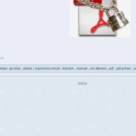
 »
uetas:
acrobat
,
adobe
,
impresora virtual
,
imprimir
,
manual
,
not allowed
,
pdf
,
pdf printer
,
p
Inicio