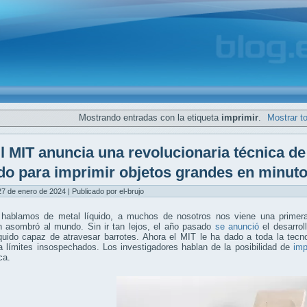
Mostrando entradas con la etiqueta
imprimir
.
Mostrar t
l MIT anuncia una revolucionaria técnica d
ido para imprimir objetos grandes en minut
7 de enero de 2024 | Publicado por el-brujo
hablamos de metal líquido, a muchos de nosotros nos viene una prime
 asombró al mundo. Sin ir tan lejos, el año pasado
se anunció
el desarrol
íquido capaz de atravesar barrotes. Ahora el MIT le ha dado a toda la tec
 límites insospechados. Los investigadores hablan de la posibilidad de
imp
ca.