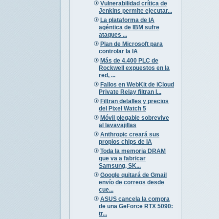
Vulnerabilidad crítica de
Jenkins permite ejecutar...
La plataforma de IA
agéntica de IBM sufre
ataques ...
Plan de Microsoft para
controlar la IA
Más de 4.400 PLC de
Rockwell expuestos en la
red, ...
Fallos en WebKit de iCloud
Private Relay filtran I...
Filtran detalles y precios
del Pixel Watch 5
Móvil plegable sobrevive
al lavavajillas
Anthropic creará sus
propios chips de IA
Toda la memoria DRAM
que va a fabricar
Samsung, SK...
Google quitará de Gmail
envío de correos desde
cue...
ASUS cancela la compra
de una GeForce RTX 5090:
tr...