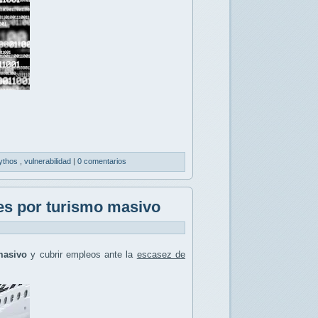
ythos
,
vulnerabilidad
|
0 comentarios
es por turismo masivo
masivo
y cubrir empleos ante la
escasez de