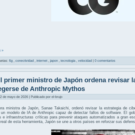
 »
uetas:
6g
,
conectividad
,
internet
,
japon
,
tecnologia
,
velocidad
|
0 comentarios
l primer ministro de Japón ordena revisar l
egerse de Anthropic Mythos
2 de mayo de 2026 | Publicado por el-brujo
ra ministra de Japón, Sanae Takaichi, ordenó revisar la estrategia de cib
un modelo de IA de Anthropic capaz de detectar fallos de software. El gob
 e infraestructuras críticas para prevenir ataques automatizados a gran e
real de esta herramienta, Japón se une a otros países en reforzar sus defensa