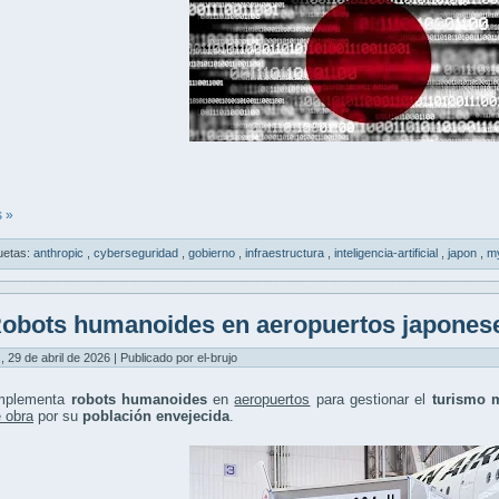
 »
uetas:
anthropic
,
cyberseguridad
,
gobierno
,
infraestructura
,
inteligencia-artificial
,
japon
,
m
obots humanoides en aeropuertos japones
, 29 de abril de 2026 | Publicado por el-brujo
mplementa
robots humanoides
en
aeropuertos
para gestionar el
turismo 
 obra
por su
población envejecida
.