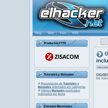
Blog
Web
Foro
RSS
Productos FTTH
G
incl
miércoles
Tutoriales y Manuales
GIGABYT
los nuev
Recopilación de
Tutoriales y
Manuales
ordenados por categorías
Últimos
Manuales
publicados
ordenados por fecha
Entradas Mensuales