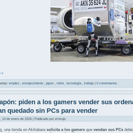
 »
uetas:
empleo
,
envejecimiento
,
japon
,
robot
,
tecnología
,
trabajo
|
0 comentarios
apón: piden a los gamers vender sus ordenad
an quedado sin PCs para vender
, 14 de enero de 2026 | Publicado por el-brujo
n
, una tienda en Akihabara
solicita a los gamers
que
vendan sus PCs
debi