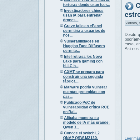
C
tortura» donde usan fuer...
Investigadores chinos
estr
usan IA para entrenar
drones...
viernes, 
Grave fallo en cPanel
permitiría a usuarios de
Desde qu
hos...
podríamo
Vulnerabilidades en
casa, en
Hugging Face Diffusers
Así nos
permite...
Intel retrasa los Nova
Lake para gaming con
bLLC h...
CXMT se prepara para
construir una segunda
fábrica...
Malware podría vulnerar
cuentas protegidas con
pas...
Publicado PoC de
vulnerabilidad crítica RCE
en Rai...
Alibaba muestra su
modelo de IA más grande:
Qwen 3...
Conoce el switch L2
QNAP QSW-M2130-
Leer más