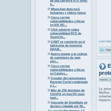
de una GeForce RTX 5090:
tr...
WhatsApp detectará
imágenes y vídeos falsos
Cisco corrige
vulnerabilidades críticas
en IOS XE:...
CISA advierte sobre
vulnerabilidad RCE de
TeamCity...
Leer más
CXMT se convierte en el
fabricante de memoria
DRAM...
Etiq
Nuevo ataque a la cadena
de suministro de npm
afec...
E
Cisco corrige
vulnerabilidades críticas
prot
en Catalys...
Creador del ransomware
martes, 1
Ransom Cartel condenado
a 1...
La prime
Más de 250 dominios de
Mythos, 
ClickFix en macOS usan
sistemas
huel...
impacto 
Atacante de Snowflake se
declara culpable por filt...
Lanzado Rhythmbox 3.5