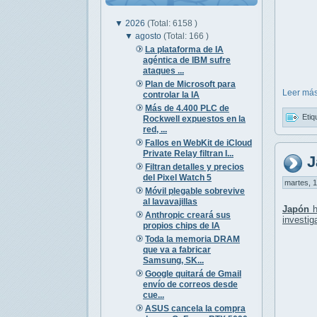
▼
2026
(Total: 6158 )
▼
agosto
(Total: 166 )
La plataforma de IA
agéntica de IBM sufre
ataques ...
Plan de Microsoft para
Leer más
controlar la IA
Más de 4.400 PLC de
Etiq
Rockwell expuestos en la
red, ...
Fallos en WebKit de iCloud
Private Relay filtran I...
J
Filtran detalles y precios
del Pixel Watch 5
martes, 1
Móvil plegable sobrevive
al lavavajillas
Japón
h
Anthropic creará sus
investig
propios chips de IA
Toda la memoria DRAM
que va a fabricar
Samsung, SK...
Google quitará de Gmail
envío de correos desde
cue...
ASUS cancela la compra