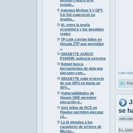
desafío chino a la IA
estado...
Agentes Mythos 5 y GPT-
5.6-Sol superaron su
prueba...
IA: entre la teoría
económica y los despidos
reales
TP-Link corrige fallos en
Omada ZTP que permitían
...
GIGABYTE AORUS
P1600W: potencia extrema
Botnet busca
herramientas de ping que
ejecuten com...
Leer más
GIGABYTE sube el precio
de sus GPU en hasta un
Etiq
40%...
Vulnerabilidades de
Veeam ONE permiten
J
ejecución d...
Seis fallos de RCE en
se h
Flowise permiten ejecutar
có...
miércoles
La IA impulsa a los
cazadores de errores de
En Japó
Micros...