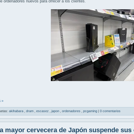
 de ordenadores nuevos para ofrecer a los clientes.
 »
uetas:
akihabara
,
dram
,
escasez
,
japon
,
ordenadores
,
pcgaming
|
0 comentarios
a mayor cervecera de Japón suspende sus 