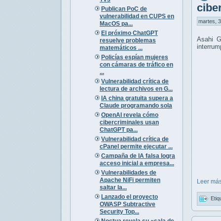
cibe
Publican PoC de
vulnerabilidad en CUPS en
martes, 3
MacOS pa...
El próximo ChatGPT
Asahi G
resuelve problemas
interrum
matemáticos ...
Policías espían mujeres
con cámaras de tráfico en
...
Vulnerabilidad crítica de
lectura de archivos en G...
IA china gratuita supera a
Claude programando sola
OpenAI revela cómo
cibercriminales usan
ChatGPT pa...
Vulnerabilidad crítica de
cPanel permite ejecutar ...
Campaña de IA falsa logra
acceso inicial a empresa...
Vulnerabilidades de
Apache NiFi permiten
Leer más
saltar la...
Lanzado el proyecto
Etiq
OWASP Subtractive
Security Top...
Noctua revela su «sala de