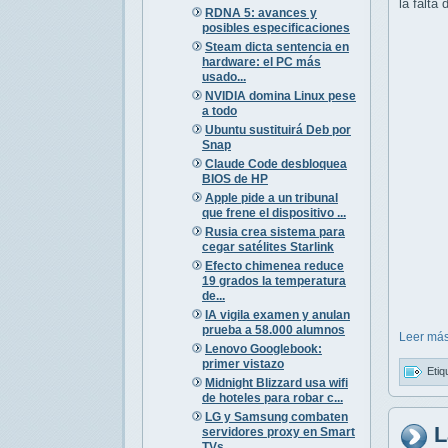
la falta
RDNA 5: avances y
posibles especificaciones
Steam dicta sentencia en
hardware: el PC más
usado...
NVIDIA domina Linux pese
a todo
Ubuntu sustituirá Deb por
Snap
Claude Code desbloquea
BIOS de HP
Apple pide a un tribunal
que frene el dispositivo ...
Rusia crea sistema para
cegar satélites Starlink
Efecto chimenea reduce
19 grados la temperatura
de...
IA vigila examen y anulan
prueba a 58.000 alumnos
Leer más
Lenovo Googlebook:
primer vistazo
Etiq
Midnight Blizzard usa wifi
de hoteles para robar c...
LG y Samsung combaten
L
servidores proxy en Smart
TVs