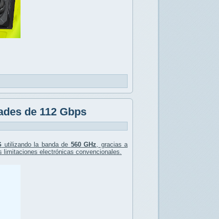
dades de 112 Gbps
G
utilizando la banda de
560 GHz
, gracias a
s limitaciones electrónicas convencionales.