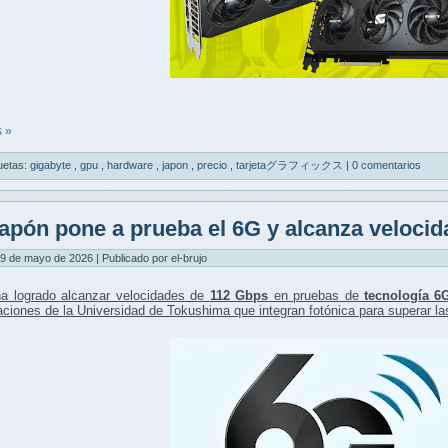
 »
uetas:
gigabyte
,
gpu
,
hardware
,
japon
,
precio
,
tarjetaグラフィックス
|
0 comentarios
apón pone a prueba el 6G y alcanza veloci
9 de mayo de 2026 | Publicado por el-brujo
a logrado alcanzar velocidades de
112 Gbps
en pruebas de
tecnología 6
aciones de la
Universidad de Tokushima
que integran fotónica para superar la