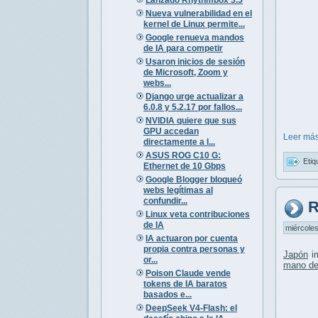
Nueva vulnerabilidad en el
kernel de Linux permite...
Google renueva mandos
de IA para competir
Usaron inicios de sesión
de Microsoft, Zoom y
webs...
Django urge actualizar a
6.0.8 y 5.2.17 por fallos...
NVIDIA quiere que sus
GPU accedan
Leer más
directamente a l...
ASUS ROG C10 G:
Etiq
Ethernet de 10 Gbps
Google Blogger bloqueó
webs legítimas al
confundir...
R
Linux veta contribuciones
de IA
miércoles
IA actuaron por cuenta
propia contra personas y
Japón
i
or...
mano de
Poison Claude vende
tokens de IA baratos
basados e...
DeepSeek V4-Flash: el