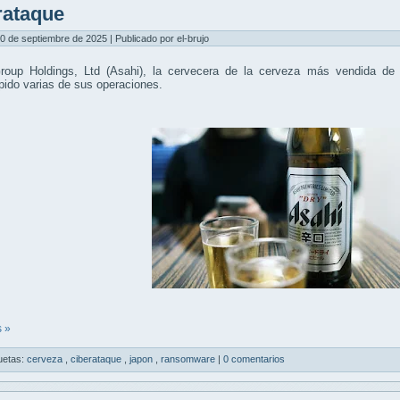
rataque
0 de septiembre de 2025 | Publicado por el-brujo
roup Holdings, Ltd (Asahi), la cervecera de la cerveza más vendida de
pido varias de sus operaciones.
 »
uetas:
cerveza
,
ciberataque
,
japon
,
ransomware
|
0 comentarios