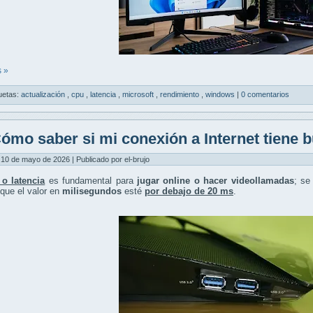
 »
uetas:
actualización
,
cpu
,
latencia
,
microsoft
,
rendimiento
,
windows
|
0 comentarios
ómo saber si mi conexión a Internet tiene b
10 de mayo de 2026 | Publicado por el-brujo
 o latencia
es fundamental para
jugar online o hacer videollamadas
; se
 que el valor en
milisegundos
esté
por debajo de 20 ms
.