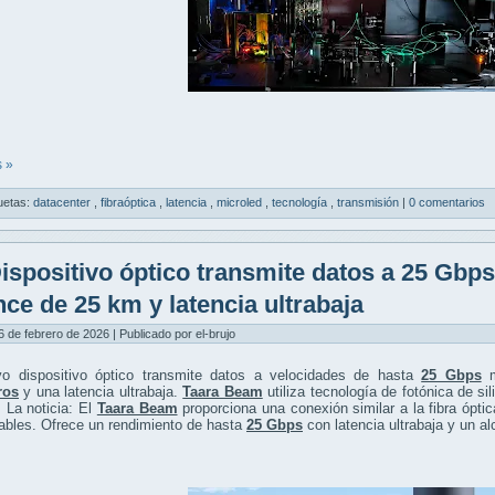
 »
uetas:
datacenter
,
fibraóptica
,
latencia
,
microled
,
tecnología
,
transmisión
|
0 comentarios
ispositivo óptico transmite datos a 25 Gbp
nce de 25 km y latencia ultrabaja
6 de febrero de 2026 | Publicado por el-brujo
o dispositivo óptico transmite datos a velocidades de hasta
25 Gbps
m
ros
y una latencia ultrabaja.
Taara Beam
utiliza tecnología de fotónica de si
 La noticia: El
Taara Beam
proporciona una conexión similar a la fibra ópti
ables. Ofrece un rendimiento de hasta
25 Gbps
con latencia ultrabaja y un a