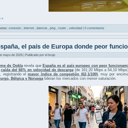
 »
uetas:
conexion
,
internet
,
latencia
,
ping
,
router
,
velocidad
|
0 comentarios
spaña, el país de Europa donde peor funcion
de mayo de 2026 | Publicado por el-brujo
rme de Ookla
revela que
España es el país europeo con peor funcionami
a
caída del 66% en velocidad de descarga
(de 161,20 Mbps a 54,10 Mbps
, registrando el
mayor índice de congestión (62,1/100)
, muy por encima 
rgo, Bélgica y Noruega
lideran los mercados con menor saturación.