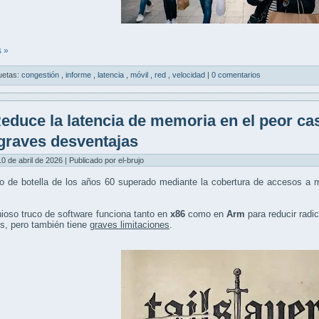
 »
uetas:
congestión
,
informe
,
latencia
,
móvil
,
red
,
velocidad
|
0 comentarios
educe la latencia de memoria en el peor ca
graves desventajas
10 de abril de 2026 | Publicado por el-brujo
o de botella de los años 60 superado mediante la cobertura de accesos a m
ioso truco de software funciona tanto en
x86
como en
Arm
para reducir radi
s, pero también tiene
graves limitaciones
.