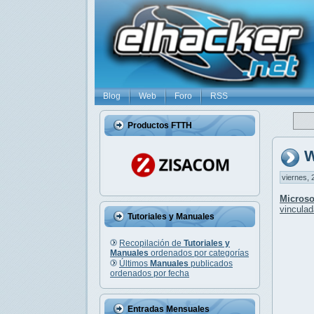
Blog
Web
Foro
RSS
Productos FTTH
W
viernes, 
Microso
vinculad
Tutoriales y Manuales
Recopilación de
Tutoriales y
Manuales
ordenados por categorías
Últimos
Manuales
publicados
ordenados por fecha
Entradas Mensuales