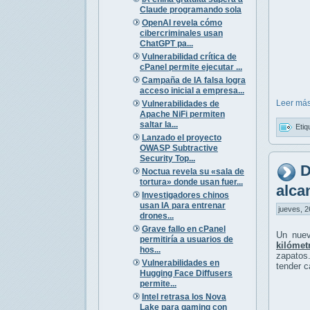
Claude programando sola
OpenAI revela cómo
cibercriminales usan
ChatGPT pa...
Vulnerabilidad crítica de
cPanel permite ejecutar ...
Campaña de IA falsa logra
acceso inicial a empresa...
Leer más
Vulnerabilidades de
Apache NiFi permiten
saltar la...
Etiq
Lanzado el proyecto
OWASP Subtractive
Security Top...
D
Noctua revela su «sala de
tortura» donde usan fuer...
alca
Investigadores chinos
usan IA para entrenar
jueves, 2
drones...
Grave fallo en cPanel
Un nuev
permitiría a usuarios de
kilómet
hos...
zapatos.
Vulnerabilidades en
tender c
Hugging Face Diffusers
permite...
Intel retrasa los Nova
Lake para gaming con