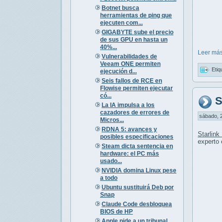
Botnet busca
herramientas de ping que
ejecuten com...
GIGABYTE sube el precio
de sus GPU en hasta un
40%...
Leer más
Vulnerabilidades de
Veeam ONE permiten
Etiq
ejecución d...
Seis fallos de RCE en
Flowise permiten ejecutar
có...
S
La IA impulsa a los
cazadores de errores de
sábado, 2
Micros...
RDNA 5: avances y
Starlin
posibles especificaciones
experto 
Steam dicta sentencia en
hardware: el PC más
usado...
NVIDIA domina Linux pese
a todo
Ubuntu sustituirá Deb por
Snap
Claude Code desbloquea
BIOS de HP
Apple pide a un tribunal