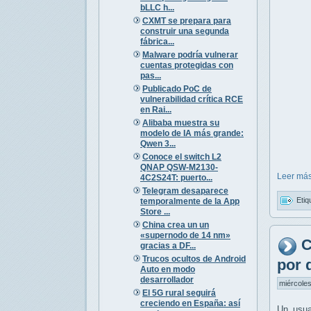
bLLC h...
CXMT se prepara para
construir una segunda
fábrica...
Malware podría vulnerar
cuentas protegidas con
pas...
Publicado PoC de
vulnerabilidad crítica RCE
en Rai...
Alibaba muestra su
modelo de IA más grande:
Qwen 3...
Conoce el switch L2
QNAP QSW-M2130-
Leer más
4C2S24T: puerto...
Telegram desaparece
Etiq
temporalmente de la App
Store ...
China crea un un
«supernodo de 14 nm»
C
gracias a DF...
Trucos ocultos de Android
por 
Auto en modo
desarrollador
miércoles
El 5G rural seguirá
creciendo en España: así
Un usu