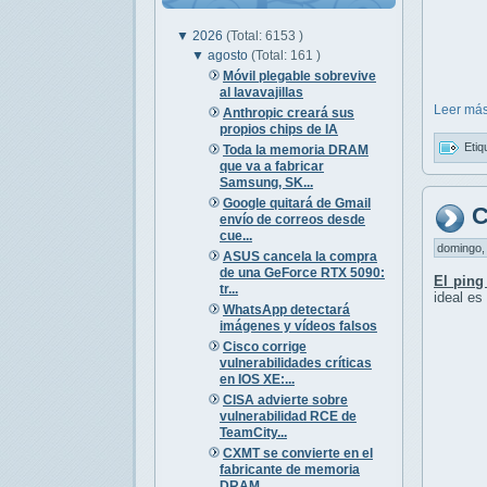
▼
2026
(Total: 6153 )
▼
agosto
(Total: 161 )
Móvil plegable sobrevive
al lavavajillas
Leer más
Anthropic creará sus
propios chips de IA
Etiq
Toda la memoria DRAM
que va a fabricar
Samsung, SK...
Google quitará de Gmail
C
envío de correos desde
cue...
domingo, 
ASUS cancela la compra
de una GeForce RTX 5090:
El ping
tr...
ideal es
WhatsApp detectará
imágenes y vídeos falsos
Cisco corrige
vulnerabilidades críticas
en IOS XE:...
CISA advierte sobre
vulnerabilidad RCE de
TeamCity...
CXMT se convierte en el
fabricante de memoria
DRAM...