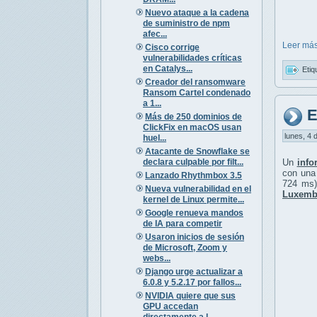
Nuevo ataque a la cadena
de suministro de npm
afec...
Leer más
Cisco corrige
vulnerabilidades críticas
en Catalys...
Etiq
Creador del ransomware
Ransom Cartel condenado
a 1...
E
Más de 250 dominios de
ClickFix en macOS usan
lunes, 4 
huel...
Atacante de Snowflake se
declara culpable por filt...
Un
info
con un
Lanzado Rhythmbox 3.5
724 ms)
Nueva vulnerabilidad en el
Luxembu
kernel de Linux permite...
Google renueva mandos
de IA para competir
Usaron inicios de sesión
de Microsoft, Zoom y
webs...
Django urge actualizar a
6.0.8 y 5.2.17 por fallos...
NVIDIA quiere que sus
GPU accedan
directamente a l...