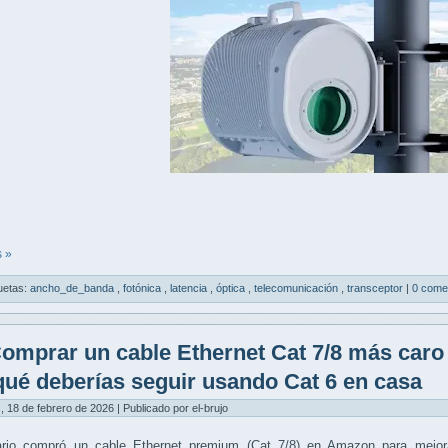
 »
uetas:
ancho_de_banda
,
fotónica
,
latencia
,
óptica
,
telecomunicación
,
transceptor
|
0 come
omprar un cable Ethernet Cat 7/8 más caro 
qué deberías seguir usando Cat 6 en casa
, 18 de febrero de 2026 | Publicado por el-brujo
ario compró un
cable Ethernet premium (Cat 7/8)
en Amazon para mejora