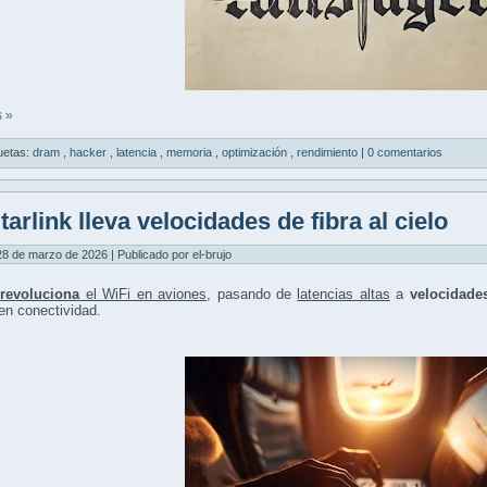
 »
uetas:
dram
,
hacker
,
latencia
,
memoria
,
optimización
,
rendimiento
|
0 comentarios
tarlink lleva velocidades de fibra al cielo
8 de marzo de 2026 | Publicado por el-brujo
k
revoluciona
el WiFi en aviones
, pasando de
latencias altas
a
velocidades
en conectividad.