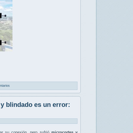
ntarios
y blindado es un error:
r su conexión, pero sufrió
microcortes y