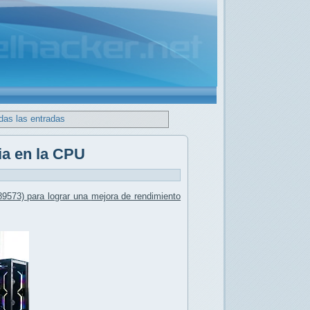
das las entradas
ia en la CPU
9573) para lograr una
mejora de rendimiento