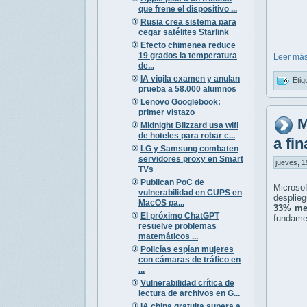
que frene el dispositivo ...
Rusia crea sistema para
cegar satélites Starlink
Efecto chimenea reduce
19 grados la temperatura
Leer más
de...
IA vigila examen y anulan
Etiq
prueba a 58.000 alumnos
Lenovo Googlebook:
primer vistazo
M
Midnight Blizzard usa wifi
de hoteles para robar c...
a fi
LG y Samsung combaten
servidores proxy en Smart
jueves, 1
TVs
Publican PoC de
Microso
vulnerabilidad en CUPS en
desplie
MacOS pa...
33% me
El próximo ChatGPT
fundamen
resuelve problemas
matemáticos ...
Policías espían mujeres
con cámaras de tráfico en
...
Vulnerabilidad crítica de
lectura de archivos en G...
IA china gratuita supera a