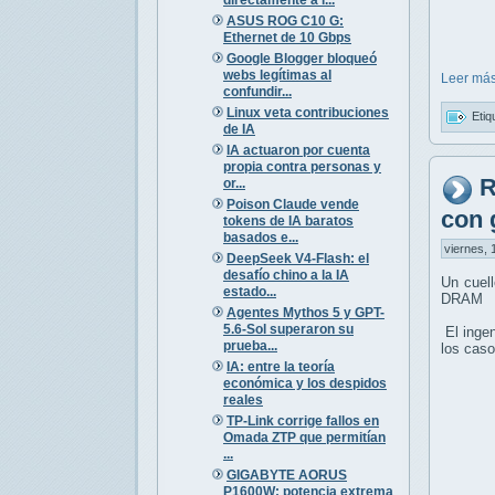
ASUS ROG C10 G:
Ethernet de 10 Gbps
Google Blogger bloqueó
webs legítimas al
Leer más
confundir...
Linux veta contribuciones
Etiq
de IA
IA actuaron por cuenta
propia contra personas y
R
or...
Poison Claude vende
con 
tokens de IA baratos
basados e...
viernes, 
DeepSeek V4-Flash: el
desafío chino a la IA
Un cuell
estado...
DRAM
Agentes Mythos 5 y GPT-
5.6-Sol superaron su
El ingen
prueba...
los caso
IA: entre la teoría
económica y los despidos
reales
TP-Link corrige fallos en
Omada ZTP que permitían
...
GIGABYTE AORUS
P1600W: potencia extrema