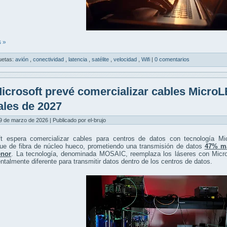
 »
uetas:
avión
,
conectividad
,
latencia
,
satélite
,
velocidad
,
Wifi
|
0 comentarios
icrosoft prevé comercializar cables MicroL
nales de 2027
9 de marzo de 2026 | Publicado por el-brujo
ft espera comercializar cables para centros de datos con tecnología M
gue de fibra de núcleo hueco, prometiendo una transmisión de datos
47% má
nor
. La tecnología, denominada MOSAIC, reemplaza los láseres con Micro
talmente diferente para transmitir datos dentro de los centros de datos.