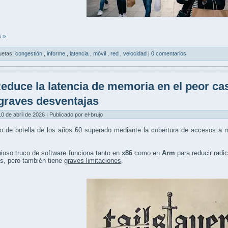
 »
uetas:
congestión
,
informe
,
latencia
,
móvil
,
red
,
velocidad
|
0 comentarios
educe la latencia de memoria en el peor ca
graves desventajas
10 de abril de 2026 | Publicado por el-brujo
o de botella de los años 60 superado mediante la cobertura de accesos a m
ioso truco de software funciona tanto en
x86
como en
Arm
para reducir radi
s, pero también tiene
graves limitaciones
.