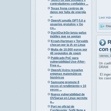
controladores confiables ...
Texas frena centros de
datos por falta de energía
...
Leer más
OpenAI amplía GPT-5.6 a
usuarios gratuitos y Go
Etiq
co...
DuckDuckGo lanza gafas
inútiles que se agotan
R
Kroah-Hartman y Torvalds
chocan por la IA en Linux
con 
Multa de 10.000 euros por
46 segundos de spam
viernes, 
Publicado PoC para
vulnerabilidad Use-After-
Un cuell
Free e...
DRAM
OpenAI Astra resuelve
enigmas matemáticos
El ingen
históricos
los caso
Samsung promete 8
veces el rendimiento y 10
veces ...
Nueva vulnerabilidad de
OVSwrap en Linux permite
a...
Port no oficial de
Castlevania: SotN llega a