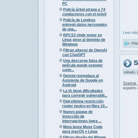
PC
Policía árbol atrapa a 74
conductores con el móvil
Policía de Londres
entregó datos personales
de una...
Leer más
RPCS3 rinde mejor en
Linux pese al dominio de
Etiq
Windows
Filtran altavoz de OpenAI
con ChatGPT
Una descarga falsa de
S
película puede exponer
contr...
sábado, 2
Gemini reemplaza al
Asistente de Google en
Starlin
Android
experto 
La IA tiene dificultades
para corregir vulnerabili...
Digi elimina restricción
router neutro en fibra 10...
Nuevo ataque de
inyección de
interrupciones logra ...
Meta lanza Muse Code
para macOS y Linux
Filtran diseño del iPhone