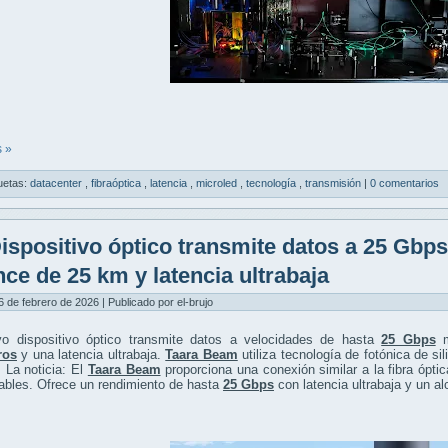
 »
uetas:
datacenter
,
fibraóptica
,
latencia
,
microled
,
tecnología
,
transmisión
|
0 comentarios
ispositivo óptico transmite datos a 25 Gbp
nce de 25 km y latencia ultrabaja
6 de febrero de 2026 | Publicado por el-brujo
o dispositivo óptico transmite datos a velocidades de hasta
25 Gbps
m
ros
y una latencia ultrabaja.
Taara Beam
utiliza tecnología de fotónica de si
 La noticia: El
Taara Beam
proporciona una conexión similar a la fibra ópti
ables. Ofrece un rendimiento de hasta
25 Gbps
con latencia ultrabaja y un a