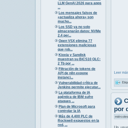
LLM GenAI 2026 para apps
...
Los mensajes falsos de
«actualiza ahora» son
mucho...
Los SSD ya no solo
almacenarán datos: NVMe
2.4 per...
Open VSX elimina 77
extensiones maliciosas
que rob...
Kioxia y Sandisk
muestran su BiCS10 QLC:
2 Tb por ...
Filtración de tokens de
Leer más
API de n8n expone
instanci...
Etiq
Vulnerabilidad crítica de
Jenkins permite ejecutar...
La plataforma de IA
agéntica de IBM sufre
C
ataques ...
Plan de Microsoft para
por 
controlar la IA
Más de 4.400 PLC de
miércoles
Rockwell expuestos en la
red, ...
Un usu