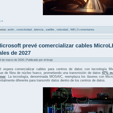
 »
uetas:
avión
,
conectividad
,
latencia
,
satélite
,
velocidad
,
Wifi
|
0 comentarios
icrosoft prevé comercializar cables MicroL
nales de 2027
9 de marzo de 2026 | Publicado por el-brujo
ft espera comercializar cables para centros de datos con tecnología M
gue de fibra de núcleo hueco, prometiendo una transmisión de datos
47% má
nor
. La tecnología, denominada MOSAIC, reemplaza los láseres con Micro
talmente diferente para transmitir datos dentro de los centros de datos.