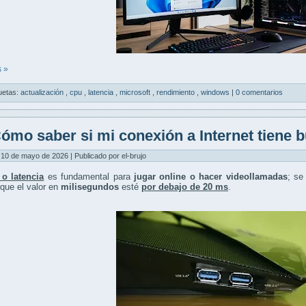
 »
uetas:
actualización
,
cpu
,
latencia
,
microsoft
,
rendimiento
,
windows
|
0 comentarios
ómo saber si mi conexión a Internet tiene b
10 de mayo de 2026 | Publicado por el-brujo
 o latencia
es fundamental para
jugar online o hacer videollamadas
; se
 que el valor en
milisegundos
esté
por debajo de 20 ms
.