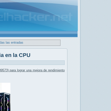
das las entradas
ia en la CPU
9573) para lograr una
mejora de rendimiento