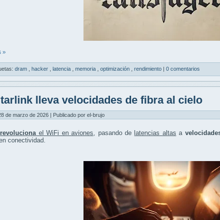
 »
uetas:
dram
,
hacker
,
latencia
,
memoria
,
optimización
,
rendimiento
|
0 comentarios
tarlink lleva velocidades de fibra al cielo
8 de marzo de 2026 | Publicado por el-brujo
k
revoluciona
el WiFi en aviones
, pasando de
latencias altas
a
velocidades
en conectividad.