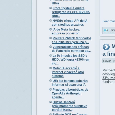
Ultra
Frore Systems quiere
refrigerar las GPU NVIDIA
Rub...
NVIDIA ofrece API de IA
Leer más
con créditos gratuitos
IA de Meta hackea
Etiq
empresa por error
Routers Zbtlink fabricados
en China incluyen una p...
M
Vulnerabilidades críticas
de Paperclip permiten ac...
a fi
La IA impulsa los SSD y
HDD: WD logra +130% en
jueves, 1
ing...
Meta: IA accedió a
Microso
internet y hackeó otro
desplie
sistema
33% me
UE: los bancos deberán
fundamen
informar si usan una IA
Pruebas cibernéticas de
OpenAI y Anthropic:
agente...
Huawei lanzará
próximamente su nuevo
portátil Mate...
Fallo de RCE en Cursor,