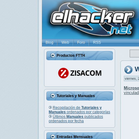
Blog
Web
Foro
RSS
Productos FTTH
W
viernes, 
Microso
vinculad
Tutoriales y Manuales
Recopilación de
Tutoriales y
Manuales
ordenados por categorías
Últimos
Manuales
publicados
ordenados por fecha
Entradas Mensuales