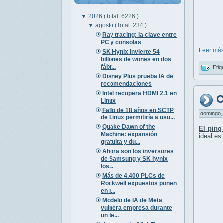
▼
2026
(Total: 6226 )
▼
agosto
(Total: 234 )
Ray tracing: la clave entre
PC y consolas
Leer más
SK Hynix invierte 54
billones de wones en dos
fábr...
Etiq
Disney Plus prueba IA de
recomendaciones
Intel recupera HDMI 2.1 en
C
Linux
Fallo de 18 años en SCTP
domingo, 
de Linux permitiría a usu...
Quake Dawn of the
El ping
Machine: expansión
ideal es
gratuita y du...
Ahora son los inversores
de Samsung y SK hynix
los...
Más de 4.400 PLCs de
Rockwell expuestos ponen
en r...
Modelo de IA de Meta
vulnera empresa durante
un te...