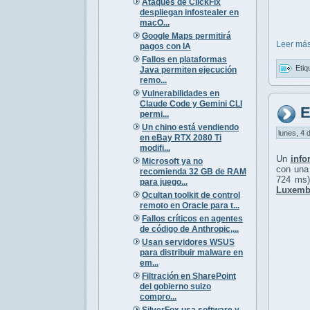
Ataques de ClickFix
despliegan infostealer en
macO...
Google Maps permitirá
Leer más
pagos con IA
Fallos en plataformas
Etiq
Java permiten ejecución
remo...
Vulnerabilidades en
Claude Code y Gemini CLI
E
permi...
Un chino está vendiendo
lunes, 4 
en eBay RTX 2080 Ti
modifi...
Un
info
Microsoft ya no
con un
recomienda 32 GB de RAM
724 ms)
para juego...
Luxembu
Ocultan toolkit de control
remoto en Oracle para t...
Fallos críticos en agentes
de código de Anthropic,...
Usan servidores WSUS
para distribuir malware en
em...
Filtración en SharePoint
del gobierno suizo
compro...
SilverFox usa software y