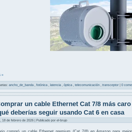
 »
uetas:
ancho_de_banda
,
fotónica
,
latencia
,
óptica
,
telecomunicación
,
transceptor
|
0 come
omprar un cable Ethernet Cat 7/8 más caro 
qué deberías seguir usando Cat 6 en casa
, 18 de febrero de 2026 | Publicado por el-brujo
ario compró un
cable Ethernet premium (Cat 7/8)
en Amazon para mejora