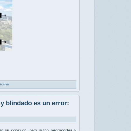
ntarios
y blindado es un error:
r su conexión, pero sufrió
microcortes y