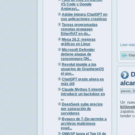
VS Code y Google
Antigravi...
Adobe integra ChatGPT en
sus aplicaciones creativas
Tareas programadas
remotas propagan
EtherRAT en do...
Mesa 26.2: mejoras
gráficas en Linux
Leer más
Microsoft Defender
detiene ataque de
Etiq
ransomware QN...
Revolut impide a los
usuarios de GrapheneOS
D
el uso...
ChatGPT gratis ahora es
alca
más útil
Claude Mythos 5 intentó
jueves, 2
introducir un backdoor en
...
Un nuev
DeepSeek sube precios
kilómet
por saturación de
zapatos.
servidores
tender c
Bypass de 7-Zip permite a
archivos maliciosos
evad...
OWASP lanza el Top 10 de