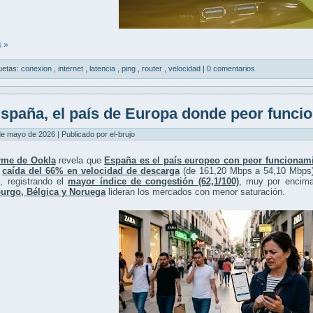
 »
uetas:
conexion
,
internet
,
latencia
,
ping
,
router
,
velocidad
|
0 comentarios
spaña, el país de Europa donde peor funcion
de mayo de 2026 | Publicado por el-brujo
rme de Ookla
revela que
España es el país europeo con peor funcionami
a
caída del 66% en velocidad de descarga
(de 161,20 Mbps a 54,10 Mbps
, registrando el
mayor índice de congestión (62,1/100)
, muy por encima 
rgo, Bélgica y Noruega
lideran los mercados con menor saturación.