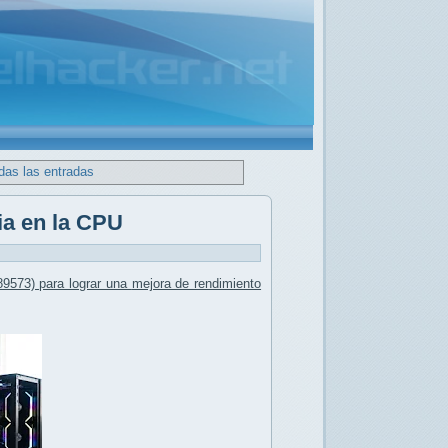
das las entradas
ia en la CPU
9573) para lograr una
mejora de rendimiento