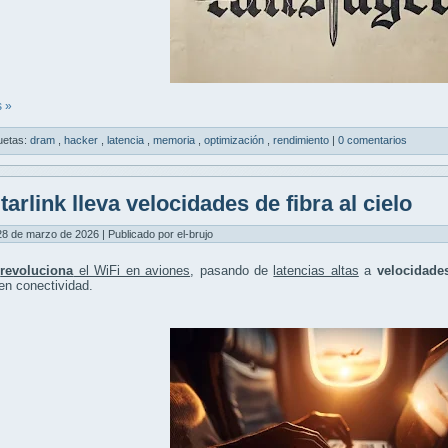
 »
uetas:
dram
,
hacker
,
latencia
,
memoria
,
optimización
,
rendimiento
|
0 comentarios
tarlink lleva velocidades de fibra al cielo
8 de marzo de 2026 | Publicado por el-brujo
k
revoluciona
el WiFi en aviones
, pasando de
latencias altas
a
velocidades
en conectividad.