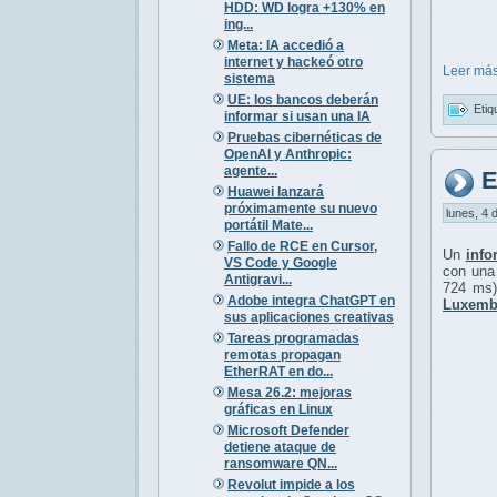
HDD: WD logra +130% en
ing...
Meta: IA accedió a
internet y hackeó otro
Leer más
sistema
UE: los bancos deberán
Etiq
informar si usan una IA
Pruebas cibernéticas de
OpenAI y Anthropic:
agente...
E
Huawei lanzará
próximamente su nuevo
lunes, 4 
portátil Mate...
Fallo de RCE en Cursor,
Un
info
VS Code y Google
con un
Antigravi...
724 ms)
Adobe integra ChatGPT en
Luxembu
sus aplicaciones creativas
Tareas programadas
remotas propagan
EtherRAT en do...
Mesa 26.2: mejoras
gráficas en Linux
Microsoft Defender
detiene ataque de
ransomware QN...
Revolut impide a los