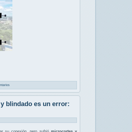
ntarios
y blindado es un error:
r su conexión, pero sufrió
microcortes y