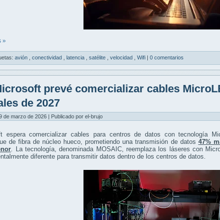
 »
uetas:
avión
,
conectividad
,
latencia
,
satélite
,
velocidad
,
Wifi
|
0 comentarios
icrosoft prevé comercializar cables MicroL
nales de 2027
9 de marzo de 2026 | Publicado por el-brujo
ft espera comercializar cables para centros de datos con tecnología M
gue de fibra de núcleo hueco, prometiendo una transmisión de datos
47% má
nor
. La tecnología, denominada MOSAIC, reemplaza los láseres con Micro
talmente diferente para transmitir datos dentro de los centros de datos.