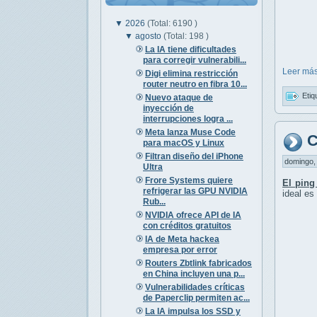
▼
2026
(Total: 6190 )
▼
agosto
(Total: 198 )
La IA tiene dificultades
para corregir vulnerabili...
Leer más
Digi elimina restricción
router neutro en fibra 10...
Etiq
Nuevo ataque de
inyección de
interrupciones logra ...
Meta lanza Muse Code
C
para macOS y Linux
Filtran diseño del iPhone
domingo, 
Ultra
Frore Systems quiere
El ping
refrigerar las GPU NVIDIA
ideal es
Rub...
NVIDIA ofrece API de IA
con créditos gratuitos
IA de Meta hackea
empresa por error
Routers Zbtlink fabricados
en China incluyen una p...
Vulnerabilidades críticas
de Paperclip permiten ac...
La IA impulsa los SSD y