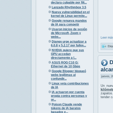
declara culpable por filt...
Lanzado Rhythmbox 3.5
Nueva vulnerabilidad en el
kernel de Linux permite...
Google renueva mandos
de IA para competir
Usaron inicios de sesión
de Microsoft, Zoom y
webs...
Leer más
Django urge actualizar a
6.0.8 y 5.2.17 por fallos...
Etiq
NVIDIA quiere que sus
GPU accedan
directamente a l...
D
ASUS ROG C10 G:
Ethernet de 10 Gbps
alca
Google Blogger bloqueó
webs legítimas al
jueves, 2
confundir...
Linux veta contribuciones
Un nuev
de IA
kilómet
IA actuaron por cuenta
zapatos.
propia contra personas y
tender c
or...
Poison Claude vende
tokens de IA baratos
basados e...