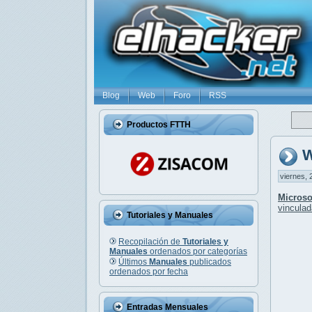
Blog
Web
Foro
RSS
Productos FTTH
W
viernes, 
Microso
vinculad
Tutoriales y Manuales
Recopilación de
Tutoriales y
Manuales
ordenados por categorías
Últimos
Manuales
publicados
ordenados por fecha
Entradas Mensuales