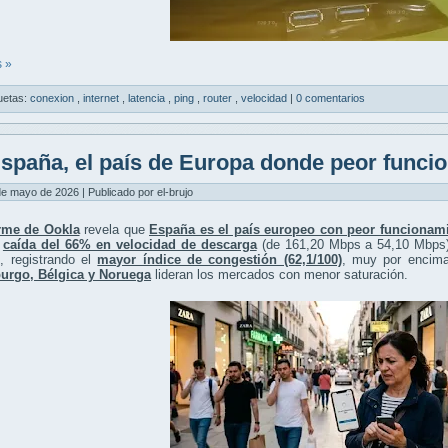
 »
uetas:
conexion
,
internet
,
latencia
,
ping
,
router
,
velocidad
|
0 comentarios
spaña, el país de Europa donde peor funcion
de mayo de 2026 | Publicado por el-brujo
rme de Ookla
revela que
España es el país europeo con peor funcionami
a
caída del 66% en velocidad de descarga
(de 161,20 Mbps a 54,10 Mbps
, registrando el
mayor índice de congestión (62,1/100)
, muy por encima 
rgo, Bélgica y Noruega
lideran los mercados con menor saturación.