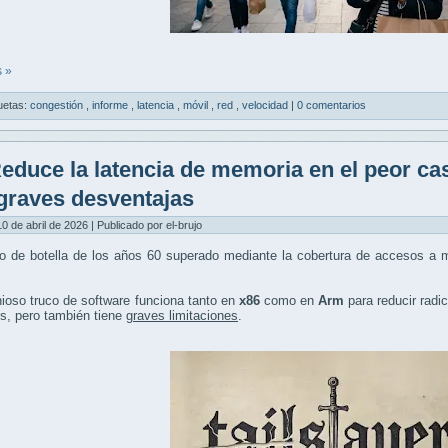
 »
uetas:
congestión
,
informe
,
latencia
,
móvil
,
red
,
velocidad
|
0 comentarios
educe la latencia de memoria en el peor ca
graves desventajas
10 de abril de 2026 | Publicado por el-brujo
o de botella de los años 60 superado mediante la cobertura de accesos a m
ioso truco de software funciona tanto en
x86
como en
Arm
para reducir radi
s, pero también tiene
graves limitaciones
.