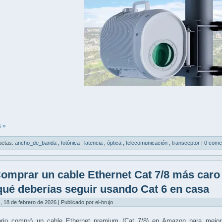
 »
uetas:
ancho_de_banda
,
fotónica
,
latencia
,
óptica
,
telecomunicación
,
transceptor
|
0 come
omprar un cable Ethernet Cat 7/8 más caro 
qué deberías seguir usando Cat 6 en casa
, 18 de febrero de 2026 | Publicado por el-brujo
ario compró un
cable Ethernet premium (Cat 7/8)
en Amazon para mejora