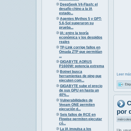
DeepSeek V4-Flash: el
desafío chino a la IA
estado...
Agentes Mythos 5 y GPT-
5.6-Sol superaron su
prueba...
IA: entre la teoría
económica y los despidos
reales
TP-Link corrige fallos en
Omada ZTP que permitían
...
GIGABYTE AORUS
P1600W: potencia extrema
Botnet busca
Leer más
herramientas de ping que
ejecuten com...
Etiq
GIGABYTE sube el precio
de sus GPU en hasta un
40%...
Vulnerabilidades de
C
Veeam ONE permiten
ejecución d...
por 
Seis fallos de RCE en
Flowise permiten ejecutar
miércoles
có...
La IA impulsa a los
Un usu