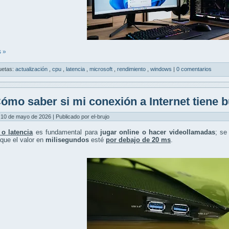
 »
uetas:
actualización
,
cpu
,
latencia
,
microsoft
,
rendimiento
,
windows
|
0 comentarios
ómo saber si mi conexión a Internet tiene b
10 de mayo de 2026 | Publicado por el-brujo
 o latencia
es fundamental para
jugar online o hacer videollamadas
; se
 que el valor en
milisegundos
esté
por debajo de 20 ms
.