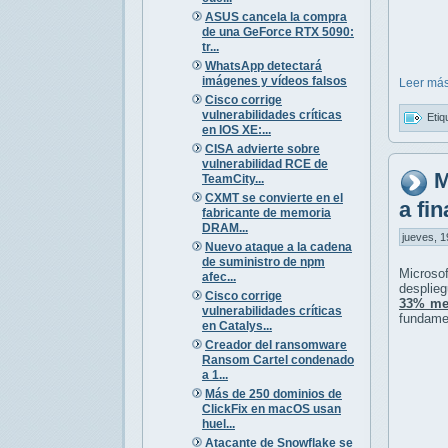
ASUS cancela la compra
de una GeForce RTX 5090:
tr...
WhatsApp detectará
imágenes y vídeos falsos
Leer más
Cisco corrige
vulnerabilidades críticas
Etiq
en IOS XE:...
CISA advierte sobre
vulnerabilidad RCE de
M
TeamCity...
CXMT se convierte en el
a fi
fabricante de memoria
DRAM...
jueves, 1
Nuevo ataque a la cadena
de suministro de npm
Microso
afec...
desplie
Cisco corrige
33% me
vulnerabilidades críticas
fundamen
en Catalys...
Creador del ransomware
Ransom Cartel condenado
a 1...
Más de 250 dominios de
ClickFix en macOS usan
huel...
Atacante de Snowflake se