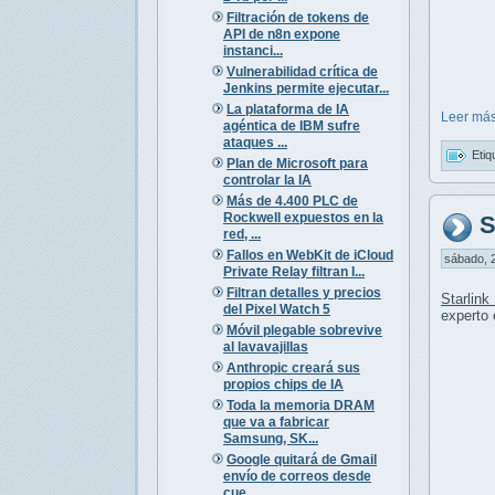
Filtración de tokens de
API de n8n expone
instanci...
Vulnerabilidad crítica de
Jenkins permite ejecutar...
La plataforma de IA
Leer más
agéntica de IBM sufre
ataques ...
Etiq
Plan de Microsoft para
controlar la IA
Más de 4.400 PLC de
Rockwell expuestos en la
S
red, ...
Fallos en WebKit de iCloud
sábado, 2
Private Relay filtran I...
Filtran detalles y precios
Starlin
del Pixel Watch 5
experto 
Móvil plegable sobrevive
al lavavajillas
Anthropic creará sus
propios chips de IA
Toda la memoria DRAM
que va a fabricar
Samsung, SK...
Google quitará de Gmail
envío de correos desde
cue...