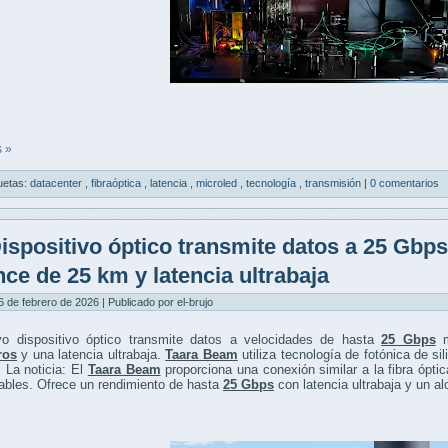
 »
uetas:
datacenter
,
fibraóptica
,
latencia
,
microled
,
tecnología
,
transmisión
|
0 comentarios
ispositivo óptico transmite datos a 25 Gbp
nce de 25 km y latencia ultrabaja
6 de febrero de 2026 | Publicado por el-brujo
o dispositivo óptico transmite datos a velocidades de hasta
25 Gbps
m
ros
y una latencia ultrabaja.
Taara Beam
utiliza tecnología de fotónica de si
 La noticia: El
Taara Beam
proporciona una conexión similar a la fibra ópti
ables. Ofrece un rendimiento de hasta
25 Gbps
con latencia ultrabaja y un a