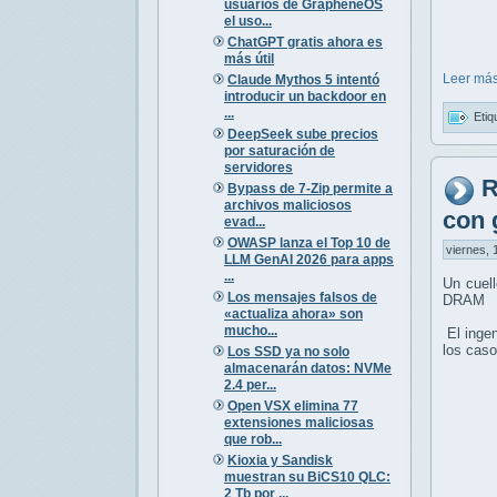
usuarios de GrapheneOS
el uso...
ChatGPT gratis ahora es
más útil
Leer más
Claude Mythos 5 intentó
introducir un backdoor en
...
Etiq
DeepSeek sube precios
por saturación de
servidores
R
Bypass de 7-Zip permite a
archivos maliciosos
con 
evad...
OWASP lanza el Top 10 de
viernes, 
LLM GenAI 2026 para apps
...
Un cuell
Los mensajes falsos de
DRAM
«actualiza ahora» son
mucho...
El ingen
los caso
Los SSD ya no solo
almacenarán datos: NVMe
2.4 per...
Open VSX elimina 77
extensiones maliciosas
que rob...
Kioxia y Sandisk
muestran su BiCS10 QLC:
2 Tb por ...