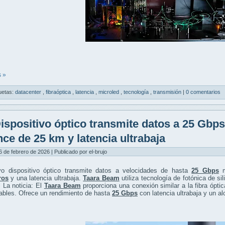
 »
uetas:
datacenter
,
fibraóptica
,
latencia
,
microled
,
tecnología
,
transmisión
|
0 comentarios
ispositivo óptico transmite datos a 25 Gbp
nce de 25 km y latencia ultrabaja
6 de febrero de 2026 | Publicado por el-brujo
o dispositivo óptico transmite datos a velocidades de hasta
25 Gbps
m
ros
y una latencia ultrabaja.
Taara Beam
utiliza tecnología de fotónica de si
 La noticia: El
Taara Beam
proporciona una conexión similar a la fibra ópti
ables. Ofrece un rendimiento de hasta
25 Gbps
con latencia ultrabaja y un a