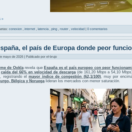
 »
uetas:
conexion
,
internet
,
latencia
,
ping
,
router
,
velocidad
|
0 comentarios
spaña, el país de Europa donde peor funcion
de mayo de 2026 | Publicado por el-brujo
rme de Ookla
revela que
España es el país europeo con peor funcionami
a
caída del 66% en velocidad de descarga
(de 161,20 Mbps a 54,10 Mbps
, registrando el
mayor índice de congestión (62,1/100)
, muy por encima 
rgo, Bélgica y Noruega
lideran los mercados con menor saturación.