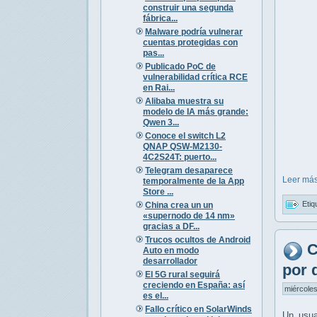
construir una segunda
fábrica...
Malware podría vulnerar
cuentas protegidas con
pas...
Publicado PoC de
vulnerabilidad crítica RCE
en Rai...
Alibaba muestra su
modelo de IA más grande:
Qwen 3...
Conoce el switch L2
QNAP QSW-M2130-
4C2S24T: puerto...
Telegram desaparece
Leer más
temporalmente de la App
Store ...
Etiq
China crea un un
«supernodo de 14 nm»
gracias a DF...
Trucos ocultos de Android
C
Auto en modo
desarrollador
por 
El 5G rural seguirá
creciendo en España: así
miércoles
es el...
Fallo crítico en SolarWinds
Un usu