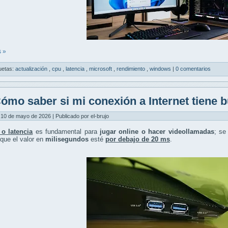
 »
uetas:
actualización
,
cpu
,
latencia
,
microsoft
,
rendimiento
,
windows
|
0 comentarios
ómo saber si mi conexión a Internet tiene b
10 de mayo de 2026 | Publicado por el-brujo
 o latencia
es fundamental para
jugar online o hacer videollamadas
; se
 que el valor en
milisegundos
esté
por debajo de 20 ms
.