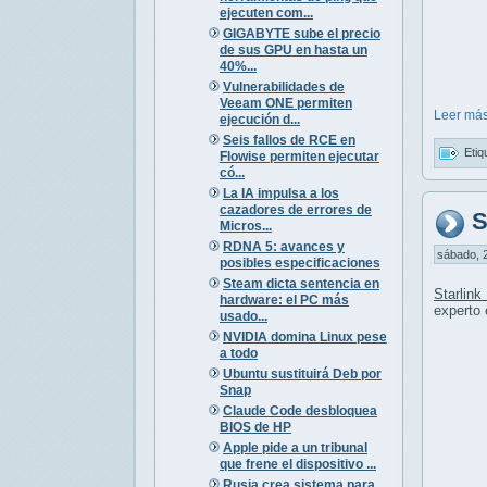
ejecuten com...
GIGABYTE sube el precio
de sus GPU en hasta un
40%...
Vulnerabilidades de
Veeam ONE permiten
Leer más
ejecución d...
Seis fallos de RCE en
Etiq
Flowise permiten ejecutar
có...
La IA impulsa a los
cazadores de errores de
S
Micros...
RDNA 5: avances y
sábado, 2
posibles especificaciones
Steam dicta sentencia en
Starlin
hardware: el PC más
experto 
usado...
NVIDIA domina Linux pese
a todo
Ubuntu sustituirá Deb por
Snap
Claude Code desbloquea
BIOS de HP
Apple pide a un tribunal
que frene el dispositivo ...
Rusia crea sistema para