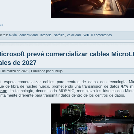
 »
uetas:
avión
,
conectividad
,
latencia
,
satélite
,
velocidad
,
Wifi
|
0 comentarios
icrosoft prevé comercializar cables MicroL
nales de 2027
9 de marzo de 2026 | Publicado por el-brujo
ft espera comercializar cables para centros de datos con tecnología M
gue de fibra de núcleo hueco, prometiendo una transmisión de datos
47% má
nor
. La tecnología, denominada MOSAIC, reemplaza los láseres con Micro
talmente diferente para transmitir datos dentro de los centros de datos.