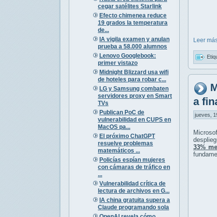
cegar satélites Starlink
Efecto chimenea reduce
19 grados la temperatura
de...
IA vigila examen y anulan
Leer más
prueba a 58.000 alumnos
Lenovo Googlebook:
Etiq
primer vistazo
Midnight Blizzard usa wifi
de hoteles para robar c...
M
LG y Samsung combaten
servidores proxy en Smart
a fi
TVs
Publican PoC de
jueves, 1
vulnerabilidad en CUPS en
MacOS pa...
Microso
El próximo ChatGPT
desplie
resuelve problemas
33% me
matemáticos ...
fundamen
Policías espían mujeres
con cámaras de tráfico en
...
Vulnerabilidad crítica de
lectura de archivos en G...
IA china gratuita supera a
Claude programando sola
OpenAI revela cómo