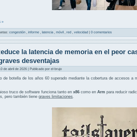
 »
uetas:
congestión
,
informe
,
latencia
,
móvil
,
red
,
velocidad
|
0 comentarios
educe la latencia de memoria en el peor ca
graves desventajas
10 de abril de 2026 | Publicado por el-brujo
o de botella de los años 60 superado mediante la cobertura de accesos a m
ioso truco de software funciona tanto en
x86
como en
Arm
para reducir radi
s, pero también tiene
graves limitaciones
.