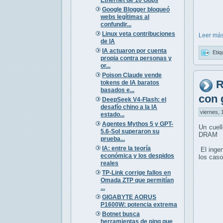
Google Blogger bloqueó
webs legítimas al
confundir...
Linux veta contribuciones
Leer más
de IA
IA actuaron por cuenta
Etiq
propia contra personas y
or...
Poison Claude vende
R
tokens de IA baratos
basados e...
con 
DeepSeek V4-Flash: el
desafío chino a la IA
viernes, 
estado...
Agentes Mythos 5 y GPT-
Un cuell
5.6-Sol superaron su
DRAM
prueba...
IA: entre la teoría
El ingen
económica y los despidos
los caso
reales
TP-Link corrige fallos en
Omada ZTP que permitían
...
GIGABYTE AORUS
P1600W: potencia extrema
Botnet busca
herramientas de ping que