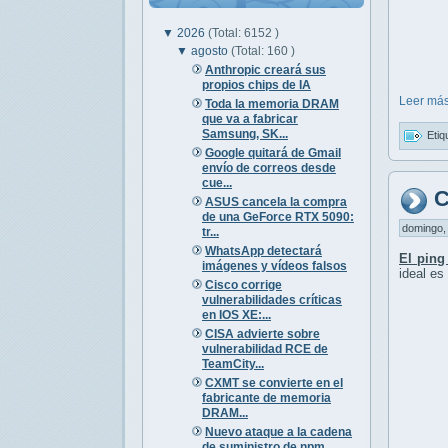
▼
2026
(Total: 6152 )
▼
agosto
(Total: 160 )
Anthropic creará sus
propios chips de IA
Leer más
Toda la memoria DRAM
que va a fabricar
Samsung, SK...
Etiq
Google quitará de Gmail
envío de correos desde
cue...
C
ASUS cancela la compra
de una GeForce RTX 5090:
domingo, 
tr...
WhatsApp detectará
El ping
imágenes y vídeos falsos
ideal es
Cisco corrige
vulnerabilidades críticas
en IOS XE:...
CISA advierte sobre
vulnerabilidad RCE de
TeamCity...
CXMT se convierte en el
fabricante de memoria
DRAM...
Nuevo ataque a la cadena
de suministro de npm