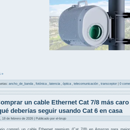
 »
uetas:
ancho_de_banda
,
fotónica
,
latencia
,
óptica
,
telecomunicación
,
transceptor
|
0 come
omprar un cable Ethernet Cat 7/8 más caro 
qué deberías seguir usando Cat 6 en casa
, 18 de febrero de 2026 | Publicado por el-brujo
ario compró un
cable Ethernet premium (Cat 7/8)
en Amazon para mejora