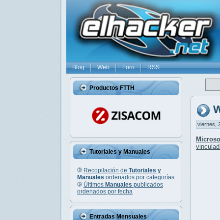
Blog
Web
Foro
RSS
Productos FTTH
W
viernes, 
Microso
vinculad
Tutoriales y Manuales
Recopilación de
Tutoriales y
Manuales
ordenados por categorías
Últimos
Manuales
publicados
ordenados por fecha
Entradas Mensuales