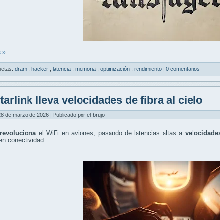
 »
uetas:
dram
,
hacker
,
latencia
,
memoria
,
optimización
,
rendimiento
|
0 comentarios
tarlink lleva velocidades de fibra al cielo
8 de marzo de 2026 | Publicado por el-brujo
k
revoluciona
el WiFi en aviones
, pasando de
latencias altas
a
velocidades
en conectividad.