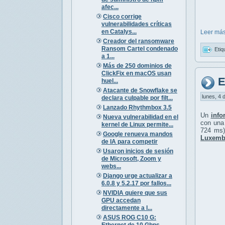
afec...
Cisco corrige
vulnerabilidades críticas
en Catalys...
Leer más
Creador del ransomware
Ransom Cartel condenado
Etiq
a 1...
Más de 250 dominios de
ClickFix en macOS usan
E
huel...
Atacante de Snowflake se
lunes, 4 
declara culpable por filt...
Lanzado Rhythmbox 3.5
Un
info
Nueva vulnerabilidad en el
con un
kernel de Linux permite...
724 ms)
Google renueva mandos
Luxembu
de IA para competir
Usaron inicios de sesión
de Microsoft, Zoom y
webs...
Django urge actualizar a
6.0.8 y 5.2.17 por fallos...
NVIDIA quiere que sus
GPU accedan
directamente a l...
ASUS ROG C10 G:
Ethernet de 10 Gbps