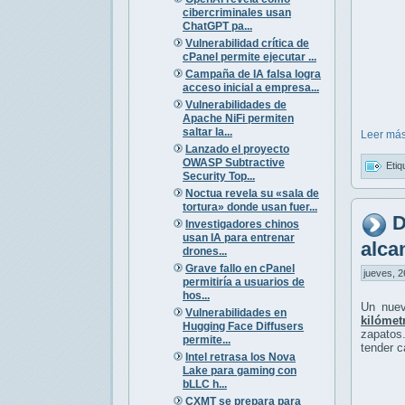
cibercriminales usan
ChatGPT pa...
Vulnerabilidad crítica de
cPanel permite ejecutar ...
Campaña de IA falsa logra
acceso inicial a empresa...
Vulnerabilidades de
Apache NiFi permiten
saltar la...
Leer más
Lanzado el proyecto
OWASP Subtractive
Etiq
Security Top...
Noctua revela su «sala de
tortura» donde usan fuer...
D
Investigadores chinos
usan IA para entrenar
alca
drones...
Grave fallo en cPanel
jueves, 2
permitiría a usuarios de
hos...
Un nuev
Vulnerabilidades en
kilómet
Hugging Face Diffusers
zapatos.
permite...
tender c
Intel retrasa los Nova
Lake para gaming con
bLLC h...
CXMT se prepara para