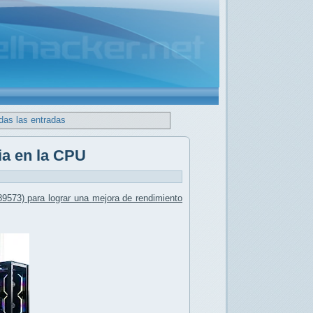
das las entradas
ia en la CPU
9573) para lograr una
mejora de rendimiento