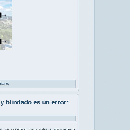
ntarios
y blindado es un error:
r su conexión, pero sufrió
microcortes y