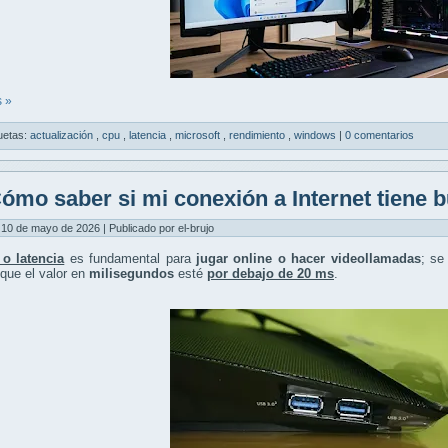
 »
uetas:
actualización
,
cpu
,
latencia
,
microsoft
,
rendimiento
,
windows
|
0 comentarios
ómo saber si mi conexión a Internet tiene b
10 de mayo de 2026 | Publicado por el-brujo
 o latencia
es fundamental para
jugar online o hacer videollamadas
; se
 que el valor en
milisegundos
esté
por debajo de 20 ms
.