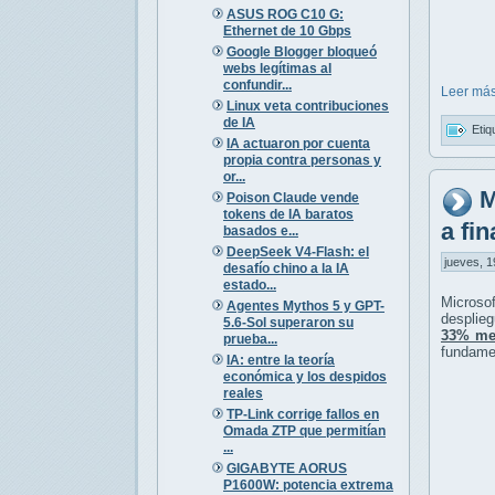
ASUS ROG C10 G:
Ethernet de 10 Gbps
Google Blogger bloqueó
webs legítimas al
confundir...
Leer más
Linux veta contribuciones
de IA
Etiq
IA actuaron por cuenta
propia contra personas y
or...
M
Poison Claude vende
tokens de IA baratos
a fi
basados e...
DeepSeek V4-Flash: el
jueves, 1
desafío chino a la IA
estado...
Microso
Agentes Mythos 5 y GPT-
desplie
5.6-Sol superaron su
33% me
prueba...
fundamen
IA: entre la teoría
económica y los despidos
reales
TP-Link corrige fallos en
Omada ZTP que permitían
...
GIGABYTE AORUS
P1600W: potencia extrema