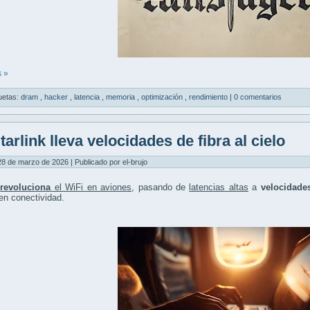
 »
uetas:
dram
,
hacker
,
latencia
,
memoria
,
optimización
,
rendimiento
|
0 comentarios
tarlink lleva velocidades de fibra al cielo
8 de marzo de 2026 | Publicado por el-brujo
k
revoluciona
el WiFi en aviones
, pasando de
latencias altas
a
velocidades
en conectividad.