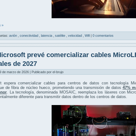
 »
uetas:
avión
,
conectividad
,
latencia
,
satélite
,
velocidad
,
Wifi
|
0 comentarios
icrosoft prevé comercializar cables MicroL
nales de 2027
9 de marzo de 2026 | Publicado por el-brujo
ft espera comercializar cables para centros de datos con tecnología M
gue de fibra de núcleo hueco, prometiendo una transmisión de datos
47% má
nor
. La tecnología, denominada MOSAIC, reemplaza los láseres con Micro
talmente diferente para transmitir datos dentro de los centros de datos.