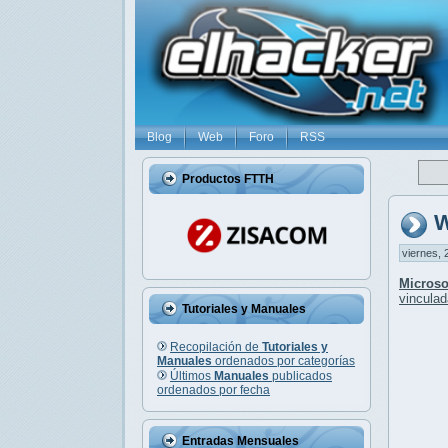
Blog
Web
Foro
RSS
Productos FTTH
W
viernes, 
Microso
vinculad
Tutoriales y Manuales
Recopilación de
Tutoriales y
Manuales
ordenados por categorías
Últimos
Manuales
publicados
ordenados por fecha
Entradas Mensuales