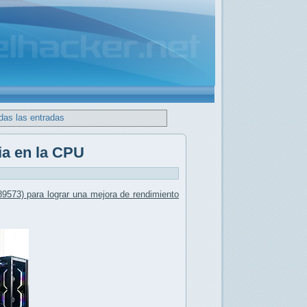
das las entradas
ia en la CPU
9573) para lograr una
mejora de rendimiento