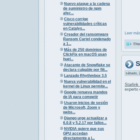
Nuevo ataque a la cadena
de suministro de npm
afec...
Cisco corrige
vulnerabilidades críticas
en Catalys...
Leer más
Creador del ransomware
Ransom Cartel condenado
a 1...
Etiq
Más de 250 dominios de
ClickFix en macOS usan
huel...
S
Atacante de Snowflake se
declara culpable por filt...
sábado, 2
Lanzado Rhythmbox 3.5
Nueva vulnerabilidad en el
Starlin
kernel de Linux permite...
experto 
Google renueva mandos
de IA para competir
Usaron inicios de sesión
de Microsoft, Zoom y
webs...
Django urge actualizar a
6.0.8 y 5.2.17 por fallos...
NVIDIA quiere que sus
GPU accedan
directamente a l...