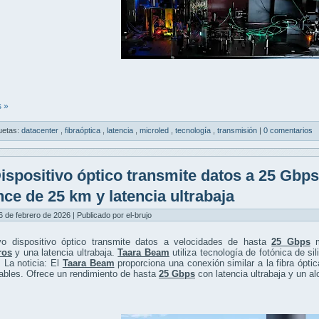
 »
uetas:
datacenter
,
fibraóptica
,
latencia
,
microled
,
tecnología
,
transmisión
|
0 comentarios
ispositivo óptico transmite datos a 25 Gbp
nce de 25 km y latencia ultrabaja
6 de febrero de 2026 | Publicado por el-brujo
o dispositivo óptico transmite datos a velocidades de hasta
25 Gbps
m
ros
y una latencia ultrabaja.
Taara Beam
utiliza tecnología de fotónica de si
 La noticia: El
Taara Beam
proporciona una conexión similar a la fibra ópti
ables. Ofrece un rendimiento de hasta
25 Gbps
con latencia ultrabaja y un a