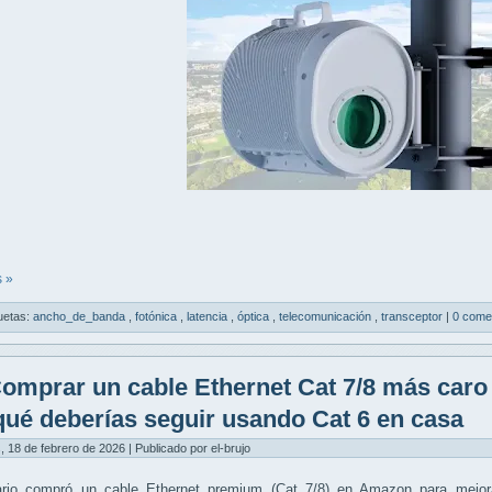
 »
uetas:
ancho_de_banda
,
fotónica
,
latencia
,
óptica
,
telecomunicación
,
transceptor
|
0 come
omprar un cable Ethernet Cat 7/8 más caro 
qué deberías seguir usando Cat 6 en casa
, 18 de febrero de 2026 | Publicado por el-brujo
ario compró un
cable Ethernet premium (Cat 7/8)
en Amazon para mejora