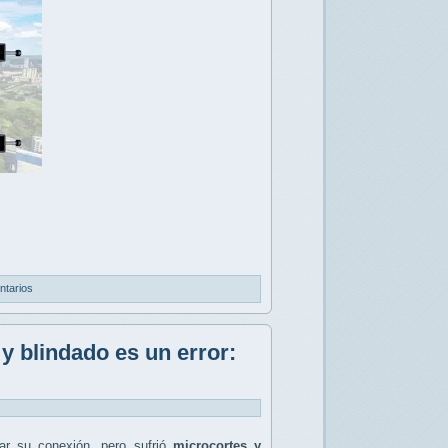
ntarios
y blindado es un error:
r su conexión, pero sufrió
microcortes y