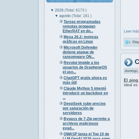
▼
2026
(Total: 6173 )
▼
agosto
(Total: 181 )
Tareas programadas
remotas propagan
EtherRAT en do...
Leer más
Mesa 26.2: mejoras
gráficas en Linux
Etiq
Microsoft Defender
detiene ataque de
ransomware QN...
C
Revolut impide a los
usuarios de GrapheneOS
domingo, 
el uso...
ChatGPT gratis ahora es
El ping
más útil
ideal es
Claude Mythos 5 intentó
introducir un backdoor en
...
DeepSeek sube precios
por saturación de
servidores
Bypass de 7-Zip permite a
archivos maliciosos
evad...
OWASP lanza el Top 10 de
LLM GenAI 2026 para apps