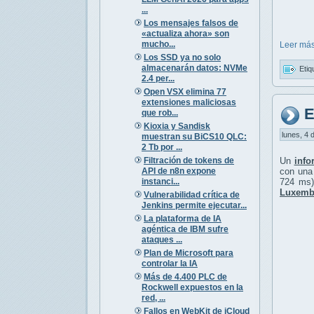
...
Los mensajes falsos de
«actualiza ahora» son
mucho...
Leer más
Los SSD ya no solo
almacenarán datos: NVMe
Etiq
2.4 per...
Open VSX elimina 77
extensiones maliciosas
E
que rob...
Kioxia y Sandisk
lunes, 4 
muestran su BiCS10 QLC:
2 Tb por ...
Filtración de tokens de
Un
info
API de n8n expone
con un
instanci...
724 ms)
Luxembu
Vulnerabilidad crítica de
Jenkins permite ejecutar...
La plataforma de IA
agéntica de IBM sufre
ataques ...
Plan de Microsoft para
controlar la IA
Más de 4.400 PLC de
Rockwell expuestos en la
red, ...
Fallos en WebKit de iCloud