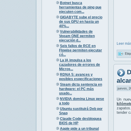
Botnet busca
herramientas de ping que
ejecuten com...
GIGABYTE sube el precio
de sus GPU en hasta un
40%...
Vulnerabilidades de
Veeam ONE permiten
ejecución d...
Leer más
Seis fallos de RCE en
Flowise permiten ejecutar
Etiq
có...
La IA impulsa a los
cazadores de errores de
Micros...
D
RDNA 5: avances y
posibles especificaciones
alca
Steam dicta sentencia en
jueves, 2
hardware: el PC más
usado...
NVIDIA domina Linux pese
Un nuev
a todo
kilómet
zapatos.
Ubuntu sustituirá Deb por
tender c
Snap
Claude Code desbloquea
BIOS de HP
Apple pide a un tribunal