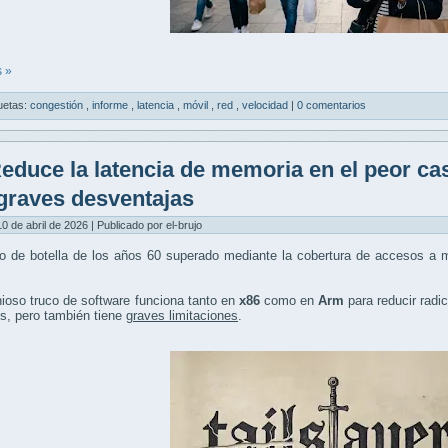
 »
uetas:
congestión
,
informe
,
latencia
,
móvil
,
red
,
velocidad
|
0 comentarios
educe la latencia de memoria en el peor ca
graves desventajas
10 de abril de 2026 | Publicado por el-brujo
o de botella de los años 60 superado mediante la cobertura de accesos a m
ioso truco de software funciona tanto en
x86
como en
Arm
para reducir radi
s, pero también tiene
graves limitaciones
.