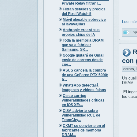
Private Relay filtran I...
Filtran detalles y precios
del Pixel Watch 5
Móvil plegable sobrevive
Leer más
al lavavajillas
Anthropic creará sus
Etiq
propios chips de IA
Toda la memoria DRAM
que va a fabricar
Samsung, SK...
R
Google quitará de Gmail
con 
envío de correos desde
cue...
viernes, 
ASUS cancela la compra
de una GeForce RTX 5090:
Un cuell
tr...
DRAM
WhatsApp detectará
imágenes y vídeos falsos
El ingen
Cisco corrige
los caso
vulnerabilidades críticas
en IOS XE:...
CISA advierte sobre
vulnerabilidad RCE de
TeamCity...
CXMT se convierte en el
fabricante de memoria
DRAM...