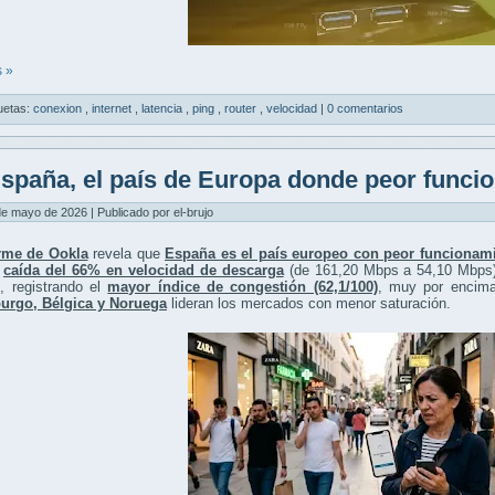
 »
uetas:
conexion
,
internet
,
latencia
,
ping
,
router
,
velocidad
|
0 comentarios
spaña, el país de Europa donde peor funcion
de mayo de 2026 | Publicado por el-brujo
rme de Ookla
revela que
España es el país europeo con peor funcionami
a
caída del 66% en velocidad de descarga
(de 161,20 Mbps a 54,10 Mbps
, registrando el
mayor índice de congestión (62,1/100)
, muy por encima 
rgo, Bélgica y Noruega
lideran los mercados con menor saturación.