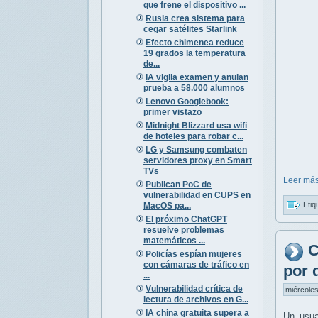
que frene el dispositivo ...
Rusia crea sistema para
cegar satélites Starlink
Efecto chimenea reduce
19 grados la temperatura
de...
IA vigila examen y anulan
prueba a 58.000 alumnos
Lenovo Googlebook:
primer vistazo
Midnight Blizzard usa wifi
de hoteles para robar c...
LG y Samsung combaten
servidores proxy en Smart
TVs
Leer más
Publican PoC de
vulnerabilidad en CUPS en
Etiq
MacOS pa...
El próximo ChatGPT
resuelve problemas
matemáticos ...
C
Policías espían mujeres
con cámaras de tráfico en
por 
...
Vulnerabilidad crítica de
miércoles
lectura de archivos en G...
IA china gratuita supera a
Un usu