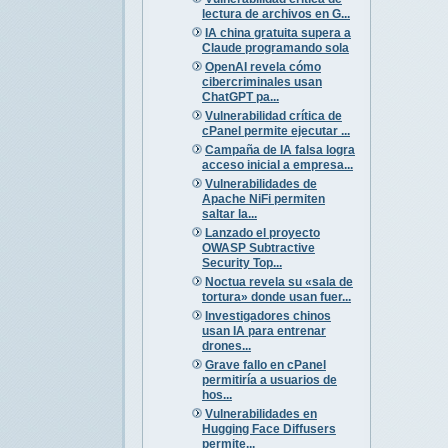
lectura de archivos en G...
IA china gratuita supera a
Claude programando sola
OpenAI revela cómo
cibercriminales usan
ChatGPT pa...
Vulnerabilidad crítica de
cPanel permite ejecutar ...
Campaña de IA falsa logra
acceso inicial a empresa...
Vulnerabilidades de
Apache NiFi permiten
saltar la...
Lanzado el proyecto
OWASP Subtractive
Security Top...
Noctua revela su «sala de
tortura» donde usan fuer...
Investigadores chinos
usan IA para entrenar
drones...
Grave fallo en cPanel
permitiría a usuarios de
hos...
Vulnerabilidades en
Hugging Face Diffusers
permite...