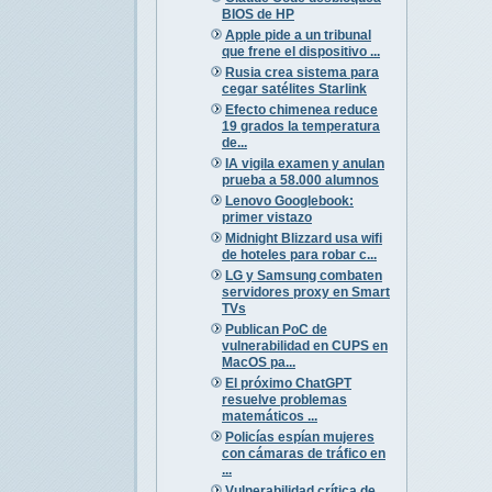
BIOS de HP
Apple pide a un tribunal
que frene el dispositivo ...
Rusia crea sistema para
cegar satélites Starlink
Efecto chimenea reduce
19 grados la temperatura
de...
IA vigila examen y anulan
prueba a 58.000 alumnos
Lenovo Googlebook:
primer vistazo
Midnight Blizzard usa wifi
de hoteles para robar c...
LG y Samsung combaten
servidores proxy en Smart
TVs
Publican PoC de
vulnerabilidad en CUPS en
MacOS pa...
El próximo ChatGPT
resuelve problemas
matemáticos ...
Policías espían mujeres
con cámaras de tráfico en
...
Vulnerabilidad crítica de