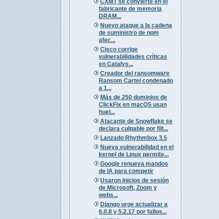
CXMT se convierte en el
fabricante de memoria
DRAM...
Nuevo ataque a la cadena
de suministro de npm
afec...
Cisco corrige
vulnerabilidades críticas
en Catalys...
Creador del ransomware
Ransom Cartel condenado
a 1...
Más de 250 dominios de
ClickFix en macOS usan
huel...
Atacante de Snowflake se
declara culpable por filt...
Lanzado Rhythmbox 3.5
Nueva vulnerabilidad en el
kernel de Linux permite...
Google renueva mandos
de IA para competir
Usaron inicios de sesión
de Microsoft, Zoom y
webs...
Django urge actualizar a
6.0.8 y 5.2.17 por fallos...