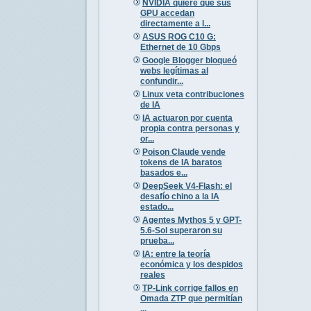
NVIDIA quiere que sus
GPU accedan
directamente a l...
ASUS ROG C10 G:
Ethernet de 10 Gbps
Google Blogger bloqueó
webs legítimas al
confundir...
Linux veta contribuciones
de IA
IA actuaron por cuenta
propia contra personas y
or...
Poison Claude vende
tokens de IA baratos
basados e...
DeepSeek V4-Flash: el
desafío chino a la IA
estado...
Agentes Mythos 5 y GPT-
5.6-Sol superaron su
prueba...
IA: entre la teoría
económica y los despidos
reales
TP-Link corrige fallos en
Omada ZTP que permitían
...