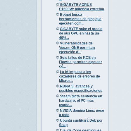
GIGABYTE AORUS
P1600W: potencia extrema
Botnet busca
herramientas de ping que
ejecuten com...
GIGABYTE sube el precio
de sus GPU en hasta un
40%...
Vulnerabilidades de
Veeam ONE permiten
ejecución d...
Seis fallos de RCE en
Flowise permiten ejecutar
có...
La IA impulsa a los
cazadores de errores de
Micros...
RDNA 5: avances y
posibles especificaciones
Steam dicta sentencia en
hardware: el PC más
usado...
NVIDIA domina Linux pese
a todo
Ubuntu sustituirá Deb por
Snap
Claude Code desbloquea