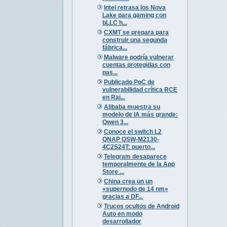
Intel retrasa los Nova
Lake para gaming con
bLLC h...
CXMT se prepara para
construir una segunda
fábrica...
Malware podría vulnerar
cuentas protegidas con
pas...
Publicado PoC de
vulnerabilidad crítica RCE
en Rai...
Alibaba muestra su
modelo de IA más grande:
Qwen 3...
Conoce el switch L2
QNAP QSW-M2130-
4C2S24T: puerto...
Telegram desaparece
temporalmente de la App
Store ...
China crea un un
«supernodo de 14 nm»
gracias a DF...
Trucos ocultos de Android
Auto en modo
desarrollador