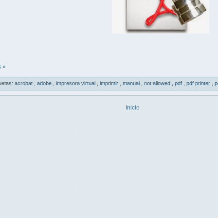
 »
uetas:
acrobat
,
adobe
,
impresora virtual
,
imprimir
,
manual
,
not allowed
,
pdf
,
pdf printer
,
p
Inicio