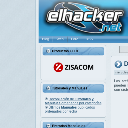
Blog
Web
Foro
RSS
Productos FTTH
D
miércoles
Los arc
pueden l
Tutoriales y Manuales
son sis
Recopilación de
Tutoriales y
Manuales
ordenados por categorías
Últimos
Manuales
publicados
ordenados por fecha
Entradas Mensuales