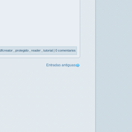
dfcreator
,
protegido
,
reader
,
tutorial
|
0 comentarios
Entradas antiguas