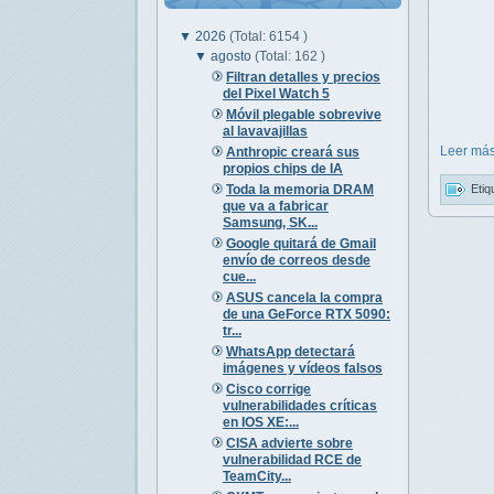
▼
2026
(Total: 6154 )
▼
agosto
(Total: 162 )
Filtran detalles y precios
del Pixel Watch 5
Móvil plegable sobrevive
al lavavajillas
Leer más
Anthropic creará sus
propios chips de IA
Toda la memoria DRAM
Etiq
que va a fabricar
Samsung, SK...
Google quitará de Gmail
envío de correos desde
cue...
ASUS cancela la compra
de una GeForce RTX 5090:
tr...
WhatsApp detectará
imágenes y vídeos falsos
Cisco corrige
vulnerabilidades críticas
en IOS XE:...
CISA advierte sobre
vulnerabilidad RCE de
TeamCity...