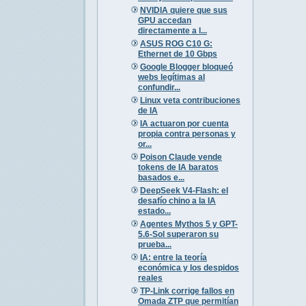
NVIDIA quiere que sus
GPU accedan
directamente a l...
ASUS ROG C10 G:
Ethernet de 10 Gbps
Google Blogger bloqueó
webs legítimas al
confundir...
Linux veta contribuciones
de IA
IA actuaron por cuenta
propia contra personas y
or...
Poison Claude vende
tokens de IA baratos
basados e...
DeepSeek V4-Flash: el
desafío chino a la IA
estado...
Agentes Mythos 5 y GPT-
5.6-Sol superaron su
prueba...
IA: entre la teoría
económica y los despidos
reales
TP-Link corrige fallos en
Omada ZTP que permitían