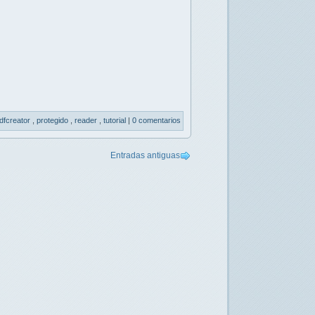
dfcreator
,
protegido
,
reader
,
tutorial
|
0 comentarios
Entradas antiguas