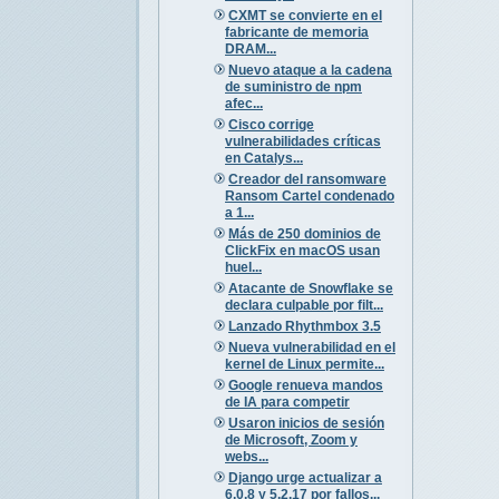
CXMT se convierte en el
fabricante de memoria
DRAM...
Nuevo ataque a la cadena
de suministro de npm
afec...
Cisco corrige
vulnerabilidades críticas
en Catalys...
Creador del ransomware
Ransom Cartel condenado
a 1...
Más de 250 dominios de
ClickFix en macOS usan
huel...
Atacante de Snowflake se
declara culpable por filt...
Lanzado Rhythmbox 3.5
Nueva vulnerabilidad en el
kernel de Linux permite...
Google renueva mandos
de IA para competir
Usaron inicios de sesión
de Microsoft, Zoom y
webs...
Django urge actualizar a
6.0.8 y 5.2.17 por fallos...