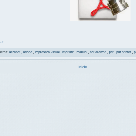
 »
uetas:
acrobat
,
adobe
,
impresora virtual
,
imprimir
,
manual
,
not allowed
,
pdf
,
pdf printer
,
p
Inicio