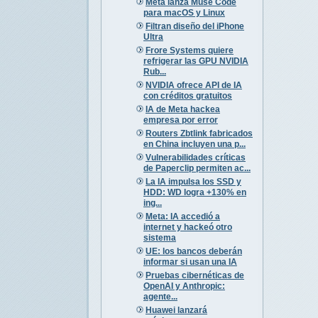
Meta lanza Muse Code
para macOS y Linux
Filtran diseño del iPhone
Ultra
Frore Systems quiere
refrigerar las GPU NVIDIA
Rub...
NVIDIA ofrece API de IA
con créditos gratuitos
IA de Meta hackea
empresa por error
Routers Zbtlink fabricados
en China incluyen una p...
Vulnerabilidades críticas
de Paperclip permiten ac...
La IA impulsa los SSD y
HDD: WD logra +130% en
ing...
Meta: IA accedió a
internet y hackeó otro
sistema
UE: los bancos deberán
informar si usan una IA
Pruebas cibernéticas de
OpenAI y Anthropic:
agente...
Huawei lanzará