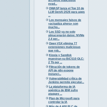
archivos maliciosos
evad...
OWASP lanza el Top 10 de
LLM GenAI 2026 para apps
...
Los mensajes falsos de
«actualiza ahora» son
mucho...
Los SSD ya no solo
almacenarán datos: NVMe
2.4 per...
Open VSX elimina 77
extensiones maliciosas
que rob...
Kioxia y Sandisk
muestran su BiCS10 QLC:
2 Tb por ...
Filtración de tokens de
API de n8n expone
instanci...
Vulnerabilidad crítica de
Jenkins permite ejecutar...
La plataforma de IA
agéntica de IBM sufre
ataques ...
Plan de Microsoft para
controlar la IA
Más de 4.400 PLC de