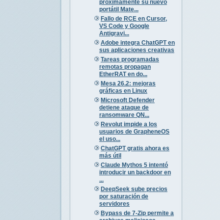
próximamente su nuevo
portátil Mate...
Fallo de RCE en Cursor,
VS Code y Google
Antigravi...
Adobe integra ChatGPT en
sus aplicaciones creativas
Tareas programadas
remotas propagan
EtherRAT en do...
Mesa 26.2: mejoras
gráficas en Linux
Microsoft Defender
detiene ataque de
ransomware QN...
Revolut impide a los
usuarios de GrapheneOS
el uso...
ChatGPT gratis ahora es
más útil
Claude Mythos 5 intentó
introducir un backdoor en
...
DeepSeek sube precios
por saturación de
servidores
Bypass de 7-Zip permite a