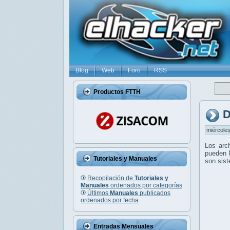
Blog
Web
Foro
RSS
Productos FTTH
D
miércoles
Los arc
pueden l
Tutoriales y Manuales
son sis
Recopilación de
Tutoriales y
Manuales
ordenados por categorías
Últimos
Manuales
publicados
ordenados por fecha
Entradas Mensuales