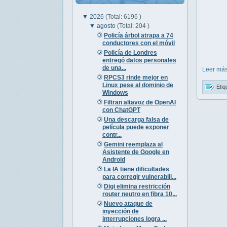
▼
2026
(Total: 6196 )
▼
agosto
(Total: 204 )
Policía árbol atrapa a 74
conductores con el móvil
Policía de Londres
entregó datos personales
de una...
Leer más
RPCS3 rinde mejor en
Linux pese al dominio de
Etiq
Windows
Filtran altavoz de OpenAI
con ChatGPT
Una descarga falsa de
película puede exponer
contr...
Gemini reemplaza al
Asistente de Google en
Android
La IA tiene dificultades
para corregir vulnerabili...
Digi elimina restricción
router neutro en fibra 10...
Nuevo ataque de
inyección de
interrupciones logra ...