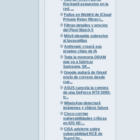
Rockwell expuestos en la
red, ...
Fallos en WebKit de iCloud
Private Relay filtran I...
Filtran detalles y precios
del Pixel Watch 5
Móvil plegable sobrevive
al lavavajillas
Anthropic creará sus
propios chips de IA
Toda la memoria DRAM
que va a fabricar
Samsung, SK...
Google quitará de Gmail
envío de correos desde
cue...
ASUS cancela la compra
de una GeForce RTX 5090:
tr...
WhatsApp detectará
imágenes y vídeos falsos
Cisco corrige
vulnerabilidades críticas
en IOS XE:...
CISA advierte sobre
vulnerabilidad RCE de
TeamCity...