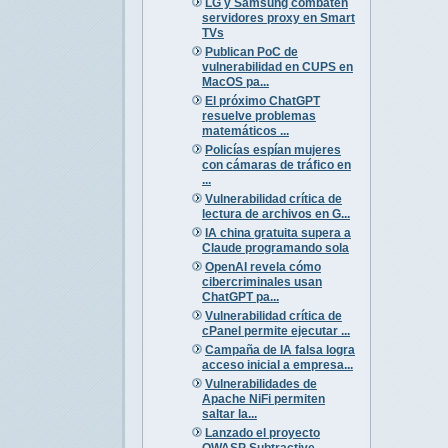
LG y Samsung combaten
servidores proxy en Smart
TVs
Publican PoC de
vulnerabilidad en CUPS en
MacOS pa...
El próximo ChatGPT
resuelve problemas
matemáticos ...
Policías espían mujeres
con cámaras de tráfico en
...
Vulnerabilidad crítica de
lectura de archivos en G...
IA china gratuita supera a
Claude programando sola
OpenAI revela cómo
cibercriminales usan
ChatGPT pa...
Vulnerabilidad crítica de
cPanel permite ejecutar ...
Campaña de IA falsa logra
acceso inicial a empresa...
Vulnerabilidades de
Apache NiFi permiten
saltar la...
Lanzado el proyecto
OWASP Subtractive