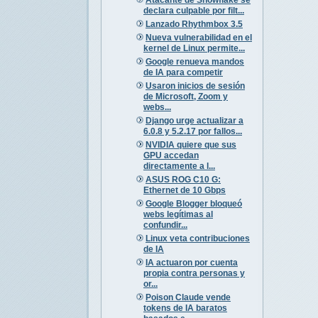
declara culpable por filt...
Lanzado Rhythmbox 3.5
Nueva vulnerabilidad en el
kernel de Linux permite...
Google renueva mandos
de IA para competir
Usaron inicios de sesión
de Microsoft, Zoom y
webs...
Django urge actualizar a
6.0.8 y 5.2.17 por fallos...
NVIDIA quiere que sus
GPU accedan
directamente a l...
ASUS ROG C10 G:
Ethernet de 10 Gbps
Google Blogger bloqueó
webs legítimas al
confundir...
Linux veta contribuciones
de IA
IA actuaron por cuenta
propia contra personas y
or...
Poison Claude vende
tokens de IA baratos