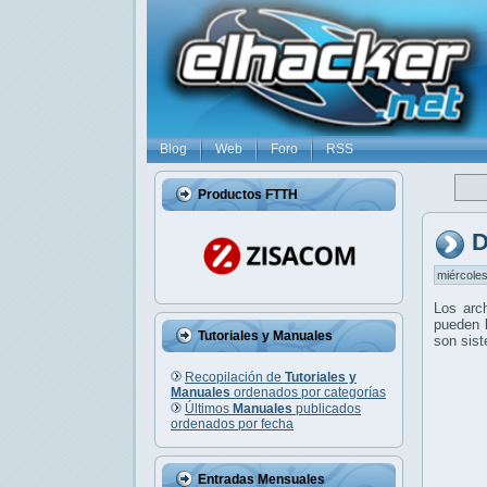
Blog
Web
Foro
RSS
Productos FTTH
D
miércoles
Los arc
pueden l
Tutoriales y Manuales
son sis
Recopilación de
Tutoriales y
Manuales
ordenados por categorías
Últimos
Manuales
publicados
ordenados por fecha
Entradas Mensuales