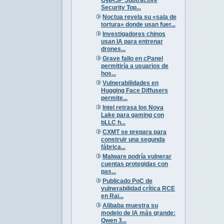
Security Top...
Noctua revela su «sala de
tortura» donde usan fuer...
Investigadores chinos
usan IA para entrenar
drones...
Grave fallo en cPanel
permitiría a usuarios de
hos...
Vulnerabilidades en
Hugging Face Diffusers
permite...
Intel retrasa los Nova
Lake para gaming con
bLLC h...
CXMT se prepara para
construir una segunda
fábrica...
Malware podría vulnerar
cuentas protegidas con
pas...
Publicado PoC de
vulnerabilidad crítica RCE
en Rai...
Alibaba muestra su
modelo de IA más grande:
Qwen 3...