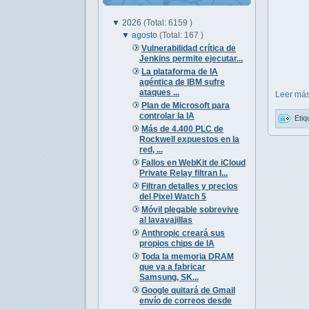
▼
2026
(Total: 6159 )
▼
agosto
(Total: 167 )
Vulnerabilidad crítica de
Jenkins permite ejecutar...
La plataforma de IA
agéntica de IBM sufre
ataques ...
Leer más
Plan de Microsoft para
controlar la IA
Etiq
Más de 4.400 PLC de
Rockwell expuestos en la
red, ...
Fallos en WebKit de iCloud
Private Relay filtran I...
Filtran detalles y precios
del Pixel Watch 5
Móvil plegable sobrevive
al lavavajillas
Anthropic creará sus
propios chips de IA
Toda la memoria DRAM
que va a fabricar
Samsung, SK...
Google quitará de Gmail
envío de correos desde