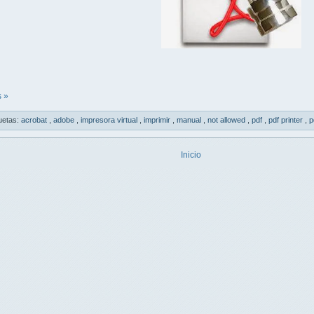
 »
uetas:
acrobat
,
adobe
,
impresora virtual
,
imprimir
,
manual
,
not allowed
,
pdf
,
pdf printer
,
p
Inicio