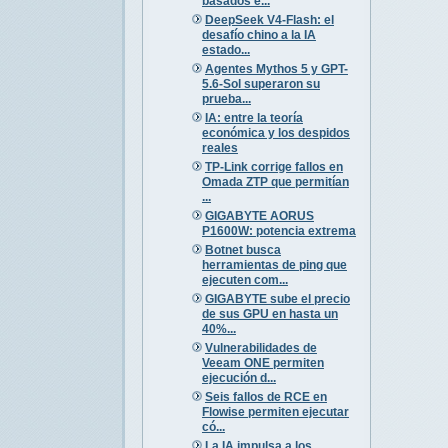
basados e...
DeepSeek V4-Flash: el
desafío chino a la IA
estado...
Agentes Mythos 5 y GPT-
5.6-Sol superaron su
prueba...
IA: entre la teoría
económica y los despidos
reales
TP-Link corrige fallos en
Omada ZTP que permitían
...
GIGABYTE AORUS
P1600W: potencia extrema
Botnet busca
herramientas de ping que
ejecuten com...
GIGABYTE sube el precio
de sus GPU en hasta un
40%...
Vulnerabilidades de
Veeam ONE permiten
ejecución d...
Seis fallos de RCE en
Flowise permiten ejecutar
có...
La IA impulsa a los