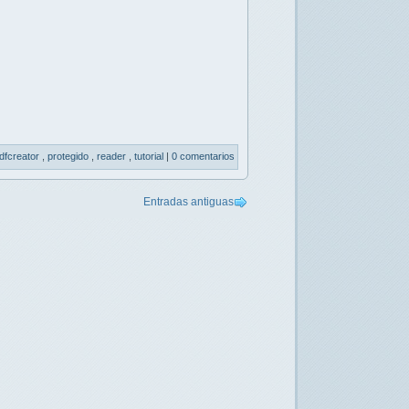
dfcreator
,
protegido
,
reader
,
tutorial
|
0 comentarios
Entradas antiguas