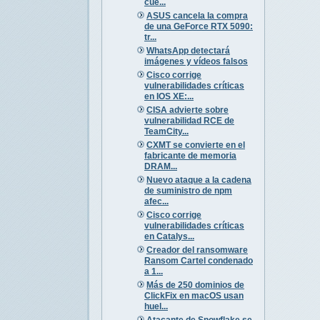
cue...
ASUS cancela la compra
de una GeForce RTX 5090:
tr...
WhatsApp detectará
imágenes y vídeos falsos
Cisco corrige
vulnerabilidades críticas
en IOS XE:...
CISA advierte sobre
vulnerabilidad RCE de
TeamCity...
CXMT se convierte en el
fabricante de memoria
DRAM...
Nuevo ataque a la cadena
de suministro de npm
afec...
Cisco corrige
vulnerabilidades críticas
en Catalys...
Creador del ransomware
Ransom Cartel condenado
a 1...
Más de 250 dominios de
ClickFix en macOS usan
huel...
Atacante de Snowflake se