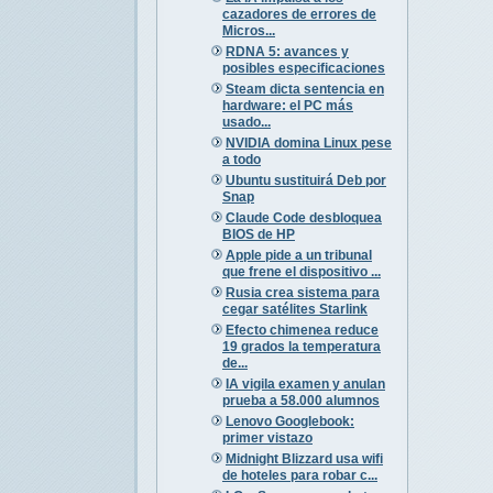
cazadores de errores de
Micros...
RDNA 5: avances y
posibles especificaciones
Steam dicta sentencia en
hardware: el PC más
usado...
NVIDIA domina Linux pese
a todo
Ubuntu sustituirá Deb por
Snap
Claude Code desbloquea
BIOS de HP
Apple pide a un tribunal
que frene el dispositivo ...
Rusia crea sistema para
cegar satélites Starlink
Efecto chimenea reduce
19 grados la temperatura
de...
IA vigila examen y anulan
prueba a 58.000 alumnos
Lenovo Googlebook:
primer vistazo
Midnight Blizzard usa wifi
de hoteles para robar c...