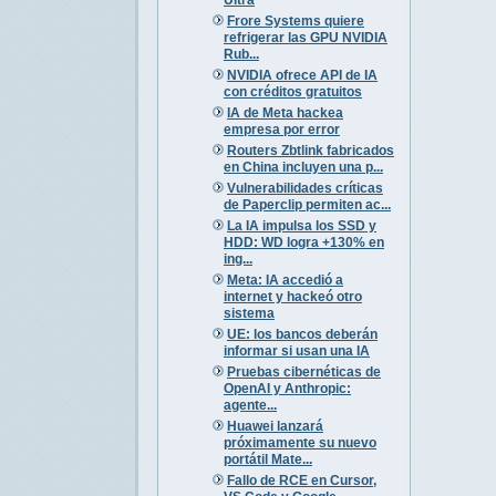
Frore Systems quiere
refrigerar las GPU NVIDIA
Rub...
NVIDIA ofrece API de IA
con créditos gratuitos
IA de Meta hackea
empresa por error
Routers Zbtlink fabricados
en China incluyen una p...
Vulnerabilidades críticas
de Paperclip permiten ac...
La IA impulsa los SSD y
HDD: WD logra +130% en
ing...
Meta: IA accedió a
internet y hackeó otro
sistema
UE: los bancos deberán
informar si usan una IA
Pruebas cibernéticas de
OpenAI y Anthropic:
agente...
Huawei lanzará
próximamente su nuevo
portátil Mate...
Fallo de RCE en Cursor,