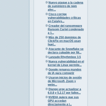
Nuevo ataque a la cadena
de suministro de npm
afec...
Cisco corrige
vulnerabilidades críticas
en Catalys...
Creador del ransomware
Ransom Cartel condenado
a 1...
Más de 250 dominios de
ClickFix en macOS usan
huel...
Atacante de Snowflake se
declara culpable por filt...
Lanzado Rhythmbox 3.5
Nueva vulnerabilidad en el
kernel de Linux permite...
Google renueva mandos
de IA para competir
Usaron inicios de sesión
de Microsoft, Zoom y
webs...
Django urge actualizar a
6.0.8 y 5.2.17 por fallos...
NVIDIA quiere que sus
GPU accedan
directamente a l...