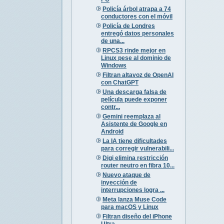
Policía árbol atrapa a 74
conductores con el móvil
Policía de Londres
entregó datos personales
de una...
RPCS3 rinde mejor en
Linux pese al dominio de
Windows
Filtran altavoz de OpenAI
con ChatGPT
Una descarga falsa de
película puede exponer
contr...
Gemini reemplaza al
Asistente de Google en
Android
La IA tiene dificultades
para corregir vulnerabili...
Digi elimina restricción
router neutro en fibra 10...
Nuevo ataque de
inyección de
interrupciones logra ...
Meta lanza Muse Code
para macOS y Linux
Filtran diseño del iPhone
Ultra