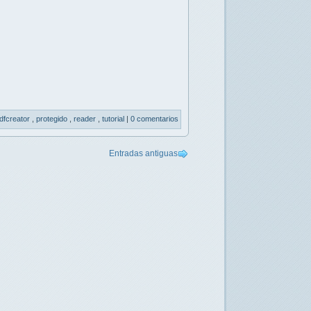
dfcreator
,
protegido
,
reader
,
tutorial
|
0 comentarios
Entradas antiguas