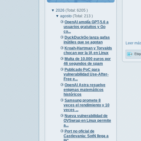
▼
2026
(Total: 6205 )
▼
agosto
(Total: 213 )
OpenAI amplía GPT-5.6 a
usuarios gratuitos y Go
co...
DuckDuckGo lanza gafas
inútiles que se agotan
Leer más
Kroah-Hartman y Torvalds
chocan por la IA en Linux
Etiq
Multa de 10.000 euros por
46 segundos de spam
Publicado PoC para
vulnerabilidad Use-After-
Free e...
OpenAI Astra resuelve
enigmas matemáticos
históricos
Samsung promete 8
veces el rendimiento y 10
veces ...
Nueva vulnerabilidad de
OVSwrap en Linux permite
a...
Port no oficial de
Castlevania: SotN llega a
PC