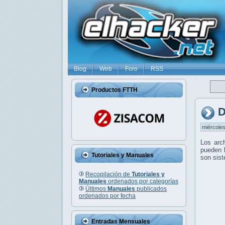
Blog
Web
Foro
RSS
Productos FTTH
D
miércoles
Los arc
pueden l
Tutoriales y Manuales
son sis
Recopilación de
Tutoriales y
Manuales
ordenados por categorías
Últimos
Manuales
publicados
ordenados por fecha
Entradas Mensuales