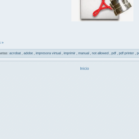
 »
uetas:
acrobat
,
adobe
,
impresora virtual
,
imprimir
,
manual
,
not allowed
,
pdf
,
pdf printer
,
p
Inicio