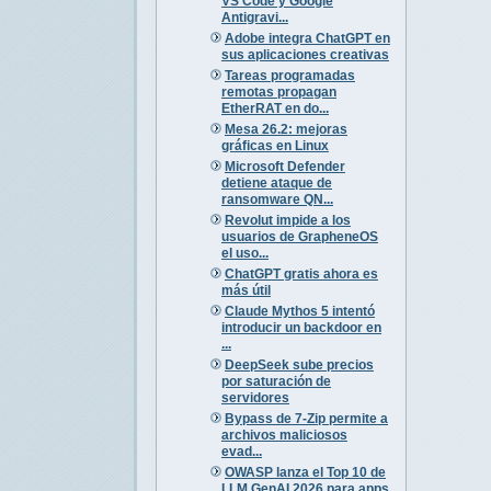
VS Code y Google
Antigravi...
Adobe integra ChatGPT en
sus aplicaciones creativas
Tareas programadas
remotas propagan
EtherRAT en do...
Mesa 26.2: mejoras
gráficas en Linux
Microsoft Defender
detiene ataque de
ransomware QN...
Revolut impide a los
usuarios de GrapheneOS
el uso...
ChatGPT gratis ahora es
más útil
Claude Mythos 5 intentó
introducir un backdoor en
...
DeepSeek sube precios
por saturación de
servidores
Bypass de 7-Zip permite a
archivos maliciosos
evad...
OWASP lanza el Top 10 de
LLM GenAI 2026 para apps