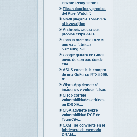
Private Relay filtran I...
Filtran detalles y precios
del Pixel Watch 5
Móvil plegable sobrevive
al lavavajillas
Anthropic creará sus
propios chips de IA
Toda la memoria DRAM
que va a fabricar
Samsung, SK...
Google quitará de Gmail
envío de correos desde
cue...
ASUS cancela la compra
de una GeForce RTX 5090:
tr...
WhatsApp detectará
imágenes y vídeos falsos
Cisco corrige
vulnerabilidades críticas
en IOS XE:...
CISA advierte sobre
vulnerabilidad RCE de
TeamCity...
CXMT se convierte en el
fabricante de memoria
DRAM...