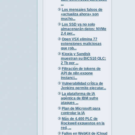
...
Los mensajes falsos de
«actualiza ahora» son
mucho...
Los SSD ya no solo
almacenarán datos: NVMe
2.4 per...
Open VSX elimina 77
extensiones maliciosas
que rob...
Kioxia y Sandisk
muestran su BiCS10 QLC:
2 Tb por ...
Filtración de tokens de
API de n8n expone
instanci...
Vulnerabilidad crítica de
Jenkins permite ejecutar...
La plataforma de IA
agéntica de IBM sufre
ataques ...
Plan de Microsoft para
controlar la IA
Más de 4.400 PLC de
Rockwell expuestos en la
red, ...
Fallos en WebKit de iCloud