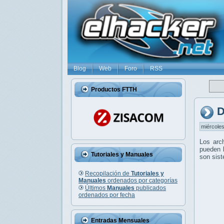
Blog
Web
Foro
RSS
Productos FTTH
D
miércoles
Los arc
pueden l
Tutoriales y Manuales
son sis
Recopilación de
Tutoriales y
Manuales
ordenados por categorías
Últimos
Manuales
publicados
ordenados por fecha
Entradas Mensuales