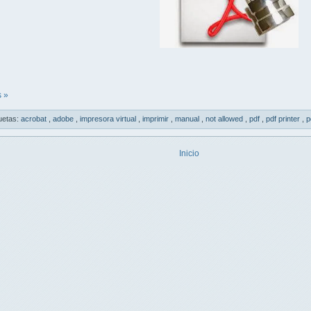
 »
uetas:
acrobat
,
adobe
,
impresora virtual
,
imprimir
,
manual
,
not allowed
,
pdf
,
pdf printer
,
p
Inicio