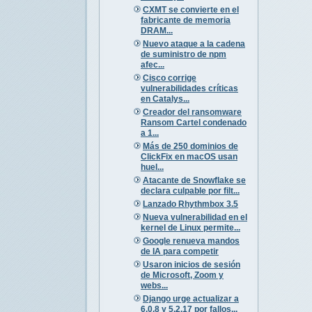
CXMT se convierte en el
fabricante de memoria
DRAM...
Nuevo ataque a la cadena
de suministro de npm
afec...
Cisco corrige
vulnerabilidades críticas
en Catalys...
Creador del ransomware
Ransom Cartel condenado
a 1...
Más de 250 dominios de
ClickFix en macOS usan
huel...
Atacante de Snowflake se
declara culpable por filt...
Lanzado Rhythmbox 3.5
Nueva vulnerabilidad en el
kernel de Linux permite...
Google renueva mandos
de IA para competir
Usaron inicios de sesión
de Microsoft, Zoom y
webs...
Django urge actualizar a
6.0.8 y 5.2.17 por fallos...