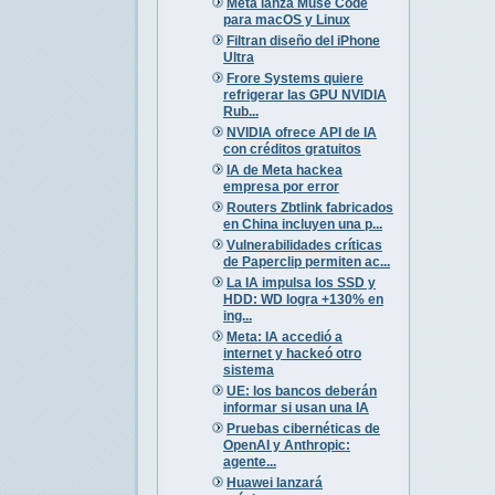
Meta lanza Muse Code
para macOS y Linux
Filtran diseño del iPhone
Ultra
Frore Systems quiere
refrigerar las GPU NVIDIA
Rub...
NVIDIA ofrece API de IA
con créditos gratuitos
IA de Meta hackea
empresa por error
Routers Zbtlink fabricados
en China incluyen una p...
Vulnerabilidades críticas
de Paperclip permiten ac...
La IA impulsa los SSD y
HDD: WD logra +130% en
ing...
Meta: IA accedió a
internet y hackeó otro
sistema
UE: los bancos deberán
informar si usan una IA
Pruebas cibernéticas de
OpenAI y Anthropic:
agente...
Huawei lanzará