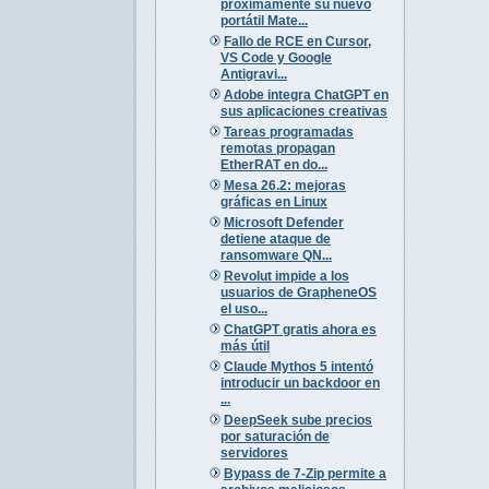
próximamente su nuevo
portátil Mate...
Fallo de RCE en Cursor,
VS Code y Google
Antigravi...
Adobe integra ChatGPT en
sus aplicaciones creativas
Tareas programadas
remotas propagan
EtherRAT en do...
Mesa 26.2: mejoras
gráficas en Linux
Microsoft Defender
detiene ataque de
ransomware QN...
Revolut impide a los
usuarios de GrapheneOS
el uso...
ChatGPT gratis ahora es
más útil
Claude Mythos 5 intentó
introducir un backdoor en
...
DeepSeek sube precios
por saturación de
servidores
Bypass de 7-Zip permite a