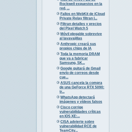
Rockwell expuestos en la
red, ...
Fallos en WebKit de iCloud
Private Relay filtran I...
Filtran detalles y precios
del Pixel Watch 5
Móvil plegable sobrevive
al lavavajillas
Anthropic creará sus
propios chips de IA
Toda la memoria DRAM
que va a fabricar
Samsung, SK...
Google quitará de Gmail
envío de correos desde
cue...
ASUS cancela la compra
de una GeForce RTX 5090:
tr...
WhatsApp detectará
imágenes y vídeos falsos
Cisco corrige
vulnerabilidades críticas
en IOS XE:...
CISA advierte sobre
vulnerabilidad RCE de
TeamCity...