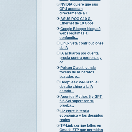
NVIDIA quiere que sus
GPU accedan
directamente a l...
ASUS ROG C10 G:
Ethernet de 10 Gbps
Google Blogger bloqueó
webs legítimas al
confundir...
Linux veta contribuciones
de IA
IA actuaron por cuenta
propia contra personas y
or...
Poison Claude vende
tokens de IA baratos
basados e...
DeepSeek V4-Flash: el
desafío chino a la IA
estado...
Agentes Mythos 5 y GPT-
5.6-Sol superaron su
prueba...
IA: entre la teoría
económica y los despidos
reales
TP-Link corrige fallos en
Omada ZTP que permitían