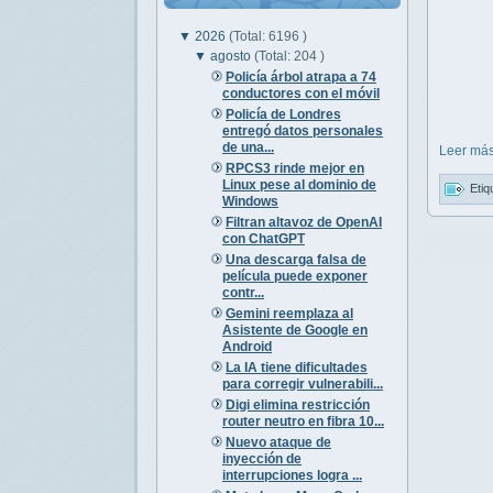
▼
2026
(Total: 6196 )
▼
agosto
(Total: 204 )
Policía árbol atrapa a 74
conductores con el móvil
Policía de Londres
entregó datos personales
de una...
Leer más
RPCS3 rinde mejor en
Linux pese al dominio de
Etiq
Windows
Filtran altavoz de OpenAI
con ChatGPT
Una descarga falsa de
película puede exponer
contr...
Gemini reemplaza al
Asistente de Google en
Android
La IA tiene dificultades
para corregir vulnerabili...
Digi elimina restricción
router neutro en fibra 10...
Nuevo ataque de
inyección de
interrupciones logra ...