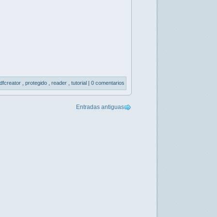
dfcreator
,
protegido
,
reader
,
tutorial
|
0 comentarios
Entradas antiguas