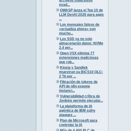
archivos maliciosos
evad...
OWASP lanza el Top 10 de
LLM GenAI 2026 para apps
...
Los mensajes falsos de
«actualiza ahora» son
mucho...
Los SSD ya no solo
almacenarán datos: NVMe
2.4 per...
Open VSX elimina 77
extensiones maliciosas
que rob...
Kioxia y Sandisk
muestran su BiCS10 QLC:
2 Tb por ...
Filtración de tokens de
API de n8n expone
instanci...
Vulnerabilidad crítica de
Jenkins permite ejecutar...
La plataforma de IA
agéntica de IBM sufre
ataques ...
Plan de Microsoft para
controlar la IA
Más de 4.400 PLC de