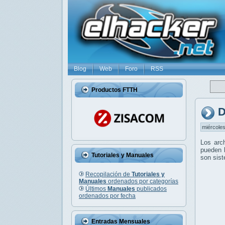
Blog
Web
Foro
RSS
Productos FTTH
D
miércoles
Los arc
pueden l
Tutoriales y Manuales
son sis
Recopilación de
Tutoriales y
Manuales
ordenados por categorías
Últimos
Manuales
publicados
ordenados por fecha
Entradas Mensuales