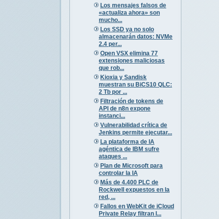
Los mensajes falsos de
«actualiza ahora» son
mucho...
Los SSD ya no solo
almacenarán datos: NVMe
2.4 per...
Open VSX elimina 77
extensiones maliciosas
que rob...
Kioxia y Sandisk
muestran su BiCS10 QLC:
2 Tb por ...
Filtración de tokens de
API de n8n expone
instanci...
Vulnerabilidad crítica de
Jenkins permite ejecutar...
La plataforma de IA
agéntica de IBM sufre
ataques ...
Plan de Microsoft para
controlar la IA
Más de 4.400 PLC de
Rockwell expuestos en la
red, ...
Fallos en WebKit de iCloud
Private Relay filtran I...