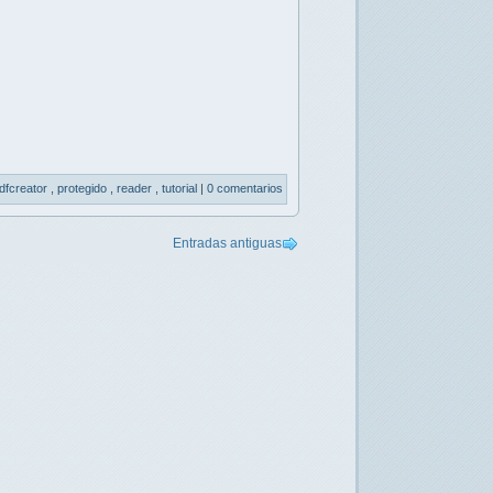
dfcreator
,
protegido
,
reader
,
tutorial
|
0 comentarios
Entradas antiguas