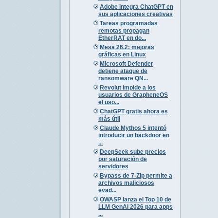
Adobe integra ChatGPT en
sus aplicaciones creativas
Tareas programadas
remotas propagan
EtherRAT en do...
Mesa 26.2: mejoras
gráficas en Linux
Microsoft Defender
detiene ataque de
ransomware QN...
Revolut impide a los
usuarios de GrapheneOS
el uso...
ChatGPT gratis ahora es
más útil
Claude Mythos 5 intentó
introducir un backdoor en
...
DeepSeek sube precios
por saturación de
servidores
Bypass de 7-Zip permite a
archivos maliciosos
evad...
OWASP lanza el Top 10 de
LLM GenAI 2026 para apps
...