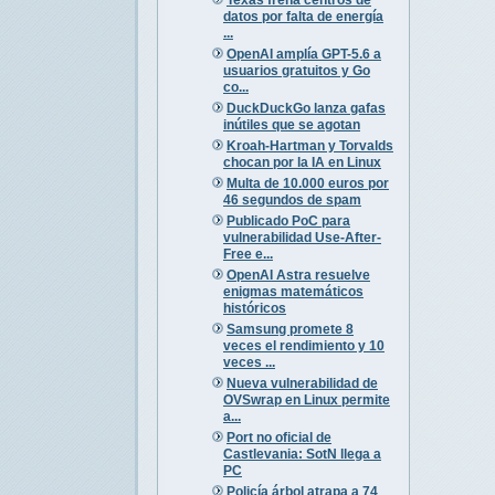
datos por falta de energía
...
OpenAI amplía GPT-5.6 a
usuarios gratuitos y Go
co...
DuckDuckGo lanza gafas
inútiles que se agotan
Kroah-Hartman y Torvalds
chocan por la IA en Linux
Multa de 10.000 euros por
46 segundos de spam
Publicado PoC para
vulnerabilidad Use-After-
Free e...
OpenAI Astra resuelve
enigmas matemáticos
históricos
Samsung promete 8
veces el rendimiento y 10
veces ...
Nueva vulnerabilidad de
OVSwrap en Linux permite
a...
Port no oficial de
Castlevania: SotN llega a
PC
Policía árbol atrapa a 74