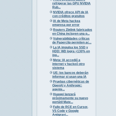
refrigerar las GPU NVIDIA
Rub...
NVIDIA ofrece API de IA
con créditos gratuitos
IA de Meta hackea
empresa por error
Routers Zbtlink fabricados
en China incluyen una p...
Vulnerabilidades críticas
de Paperclip permiten ac...
La IA impulsa los SSD y
HDD: WD logra +130% en
ing...
Meta: IA accedió a
internet y hackeó otro
sistema
UE: los bancos deberán
informar si usan una IA
Pruebas cibernéticas de
OpenAI y Anthropic:
agente...
Huawei lanzará
próximamente su nuevo
portátil Mate...
Fallo de RCE en Cursor,
VS Code y Google
Antigravi...