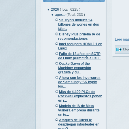
▼
2026
(Total: 6225 )
▼
agosto
(Total: 233 )
SK Hynix invierte 54
billones de wones en dos
fábr...
Disney Plus prueba IA de
recomendaciones
Leer más
Intel recupera HDMI 2.1 en
Linux
Etiq
Fallo de 18 años en SCTP
de Linux permitiría a usu...
Quake Dawn of the
Machine: expansión
gratuita y du...
Ahora son los inversores
de Samsung y SK hynix
los...
Más de 4.400 PLCs de
Rockwell expuestos ponen
en r...
Modelo de IA de Meta
vulnera empresa durante
un te...
Ataques de ClickFix
despliegan infostealer en
macO...