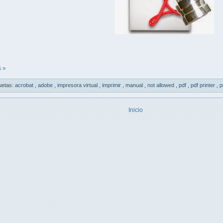
 »
uetas:
acrobat
,
adobe
,
impresora virtual
,
imprimir
,
manual
,
not allowed
,
pdf
,
pdf printer
,
p
Inicio