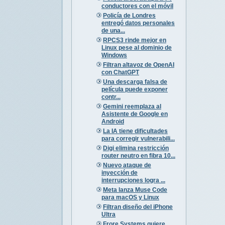
conductores con el móvil
Policía de Londres
entregó datos personales
de una...
RPCS3 rinde mejor en
Linux pese al dominio de
Windows
Filtran altavoz de OpenAI
con ChatGPT
Una descarga falsa de
película puede exponer
contr...
Gemini reemplaza al
Asistente de Google en
Android
La IA tiene dificultades
para corregir vulnerabili...
Digi elimina restricción
router neutro en fibra 10...
Nuevo ataque de
inyección de
interrupciones logra ...
Meta lanza Muse Code
para macOS y Linux
Filtran diseño del iPhone
Ultra
Frore Systems quiere