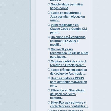
Google Maps permitirá
pagos con IA
Fallos en plataformas
Java permiten ejecución
remo...
Vulnerabilidades en
Claude Code y Gemini CLI
permi...
Un chino está vendiendo
en eBay RTX 2080 Ti
modifi...
Microsoft ya no
recomienda 32 GB de RAM
para juego...
Ocultan toolkit de control
remoto en Oracle para t...
Fallos críticos en agentes
de código de Anthropic,...
Usan servidores WSUS
para distribuir malware en
em...
Filtración en SharePoint
del gobierno suizo
compro...
SilverFox usa software y
controladores confiables ...
Texas frena centros de