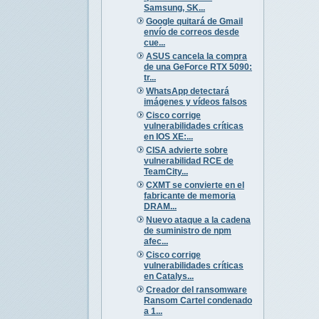
Samsung, SK...
Google quitará de Gmail
envío de correos desde
cue...
ASUS cancela la compra
de una GeForce RTX 5090:
tr...
WhatsApp detectará
imágenes y vídeos falsos
Cisco corrige
vulnerabilidades críticas
en IOS XE:...
CISA advierte sobre
vulnerabilidad RCE de
TeamCity...
CXMT se convierte en el
fabricante de memoria
DRAM...
Nuevo ataque a la cadena
de suministro de npm
afec...
Cisco corrige
vulnerabilidades críticas
en Catalys...
Creador del ransomware
Ransom Cartel condenado
a 1...