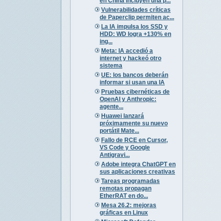
en China incluyen una p...
Vulnerabilidades críticas
de Paperclip permiten ac...
La IA impulsa los SSD y
HDD: WD logra +130% en
ing...
Meta: IA accedió a
internet y hackeó otro
sistema
UE: los bancos deberán
informar si usan una IA
Pruebas cibernéticas de
OpenAI y Anthropic:
agente...
Huawei lanzará
próximamente su nuevo
portátil Mate...
Fallo de RCE en Cursor,
VS Code y Google
Antigravi...
Adobe integra ChatGPT en
sus aplicaciones creativas
Tareas programadas
remotas propagan
EtherRAT en do...
Mesa 26.2: mejoras
gráficas en Linux