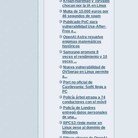
Kroah-Hartman y Torvalds
chocan por la IA en Linux
Multa de 10.000 euros por
46 segundos de spam
Publicado PoC para
vulnerabilidad Use-After-
Free e...
OpenAI Astra resuelve
enigmas matemáticos
históricos
Samsung promete 8
veces el rendimiento y 10
veces ...
Nueva vulnerabilidad de
OVSwrap en Linux permite
a...
Port no oficial de
Castlevania: SotN llega a
PC
Policía árbol atrapa a 74
conductores con el móvil
Policía de Londres
entregó datos personales
de una...
RPCS3 rinde mejor en
Linux pese al dominio de
Windows
Filtran altavoz de OpenAI