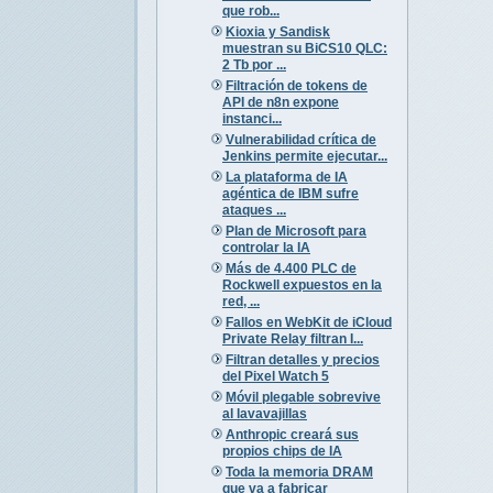
que rob...
Kioxia y Sandisk
muestran su BiCS10 QLC:
2 Tb por ...
Filtración de tokens de
API de n8n expone
instanci...
Vulnerabilidad crítica de
Jenkins permite ejecutar...
La plataforma de IA
agéntica de IBM sufre
ataques ...
Plan de Microsoft para
controlar la IA
Más de 4.400 PLC de
Rockwell expuestos en la
red, ...
Fallos en WebKit de iCloud
Private Relay filtran I...
Filtran detalles y precios
del Pixel Watch 5
Móvil plegable sobrevive
al lavavajillas
Anthropic creará sus
propios chips de IA
Toda la memoria DRAM
que va a fabricar