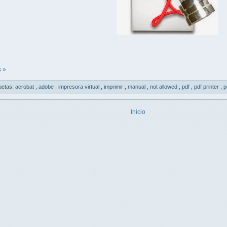
 »
uetas:
acrobat
,
adobe
,
impresora virtual
,
imprimir
,
manual
,
not allowed
,
pdf
,
pdf printer
,
p
Inicio