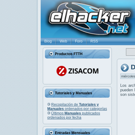
Blog
Web
Foro
RSS
Productos FTTH
D
miércoles
Los arc
pueden l
Tutoriales y Manuales
son sis
Recopilación de
Tutoriales y
Manuales
ordenados por categorías
Últimos
Manuales
publicados
ordenados por fecha
Entradas Mensuales