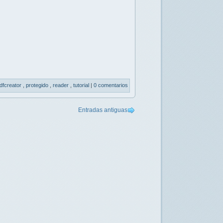
dfcreator
,
protegido
,
reader
,
tutorial
|
0 comentarios
Entradas antiguas