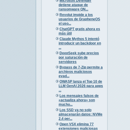
Microsoft Defender
detiene ataque de
ransomware QN...
Revolut impide a los
usuarios de GrapheneOS
el uso...
ChatGPT gratis ahora es
más útil
Claude Mythos 5 intentó
introducir un backdoor en
...
DeepSeek sube precios
por saturación de
servidores
Bypass de 7-Zip permite a
archivos maliciosos
evad...
OWASP lanza el Top 10 de
LLM GenAI 2026 para apps
...
Los mensajes falsos de
«actualiza ahora» son
mucho...
Los SSD ya no solo
almacenarán datos: NVMe
2.4 per...
Open VSX elimina 77
extensiones maliciosas