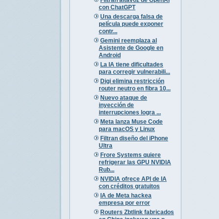
con ChatGPT
Una descarga falsa de
película puede exponer
contr...
Gemini reemplaza al
Asistente de Google en
Android
La IA tiene dificultades
para corregir vulnerabili...
Digi elimina restricción
router neutro en fibra 10...
Nuevo ataque de
inyección de
interrupciones logra ...
Meta lanza Muse Code
para macOS y Linux
Filtran diseño del iPhone
Ultra
Frore Systems quiere
refrigerar las GPU NVIDIA
Rub...
NVIDIA ofrece API de IA
con créditos gratuitos
IA de Meta hackea
empresa por error
Routers Zbtlink fabricados