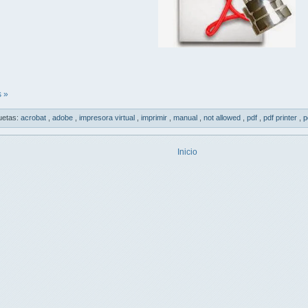
 »
uetas:
acrobat
,
adobe
,
impresora virtual
,
imprimir
,
manual
,
not allowed
,
pdf
,
pdf printer
,
p
Inicio