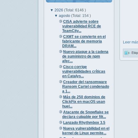
▼
2026
(Total: 6146 )
▼
agosto
(Total: 154 )
CISA advierte sobre
vulnerabilidad RCE de
TeamCity...
CXMT se convierte en el
fabricante de memoria
Leer más
DRAM...
Nuevo ataque a la cadena
Etiq
de suministro de npm
afec...
Cisco corrige
vulnerabilidades críticas
en Catalys...
Creador del ransomware
Ransom Cartel condenado
a 1...
Más de 250 dominios de
ClickFix en macOS usan
huel...
Atacante de Snowflake se
declara culpable por filt...
Lanzado Rhythmbox 3.5
Nueva vulnerabilidad en el
kernel de Linux permite...