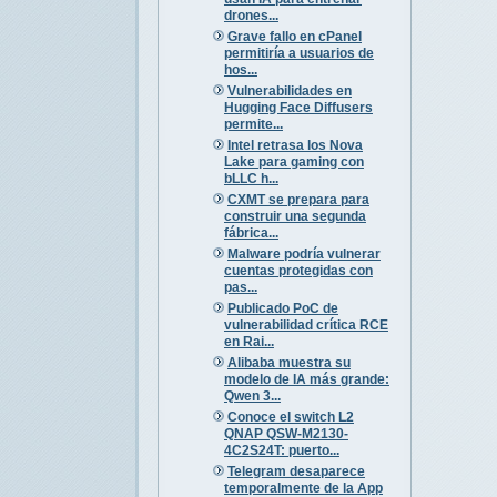
drones...
Grave fallo en cPanel
permitiría a usuarios de
hos...
Vulnerabilidades en
Hugging Face Diffusers
permite...
Intel retrasa los Nova
Lake para gaming con
bLLC h...
CXMT se prepara para
construir una segunda
fábrica...
Malware podría vulnerar
cuentas protegidas con
pas...
Publicado PoC de
vulnerabilidad crítica RCE
en Rai...
Alibaba muestra su
modelo de IA más grande:
Qwen 3...
Conoce el switch L2
QNAP QSW-M2130-
4C2S24T: puerto...
Telegram desaparece
temporalmente de la App