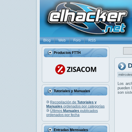
Blog
Web
Foro
RSS
Productos FTTH
D
miércoles
Los arc
pueden l
Tutoriales y Manuales
son sis
Recopilación de
Tutoriales y
Manuales
ordenados por categorías
Últimos
Manuales
publicados
ordenados por fecha
Entradas Mensuales