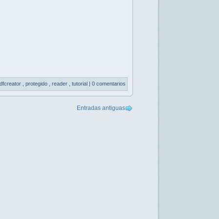
dfcreator
,
protegido
,
reader
,
tutorial
|
0 comentarios
Entradas antiguas