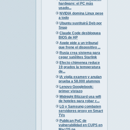
hardware: el PC más
usado...
NVIDIA domina Linux pese
a todo
Ubuntu sustituirá Deb por
Snap
Claude Code desbloquea
BIOS de HP
Apple pide a un tribunal
que frene el dispositivo ...
Rusia crea sistema para
cegar satélites Starlink
Efecto chimenea reduce
19 grados la temperatura
de...
IA vigila examen y anulan
prueba a 58.000 alumnos
Lenovo Googlebook:
primer vistazo
Midnight Blizzard usa wifi
de hoteles para robar c...
LG y Samsung combaten
servidores proxy en Smart
TVs
Publican PoC de
vulnerabilidad en CUPS en
MacOS pa...