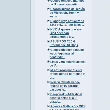
Google renueva mandos
de IA para competir
Usaron inicios de sesión
de Microsoft, Zoom y
webs...
Django urge actualizar a
6.0.8 y 5.2.17 por fallos...
NVIDIA quiere que sus
GPU accedan
directamente a l...
ASUS ROG C10 G:
Ethernet de 10 Gbps
Google Blogger bloqueó
webs legítimas al
confundir...
Linux veta contribuciones
de IA
IA actuaron por cuenta
propia contra personas y
or...
Poison Claude vende
tokens de IA baratos
basados e...
DeepSeek V4-Flash: el
desafío chino a la IA
estado...
Agentes Mythos 5 y GPT-
5.6-Sol superaron su