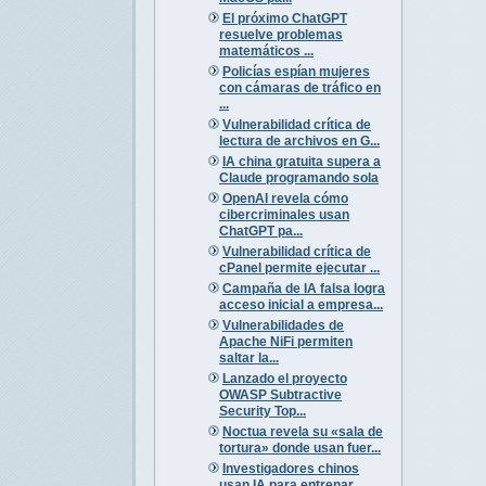
El próximo ChatGPT
resuelve problemas
matemáticos ...
Policías espían mujeres
con cámaras de tráfico en
...
Vulnerabilidad crítica de
lectura de archivos en G...
IA china gratuita supera a
Claude programando sola
OpenAI revela cómo
cibercriminales usan
ChatGPT pa...
Vulnerabilidad crítica de
cPanel permite ejecutar ...
Campaña de IA falsa logra
acceso inicial a empresa...
Vulnerabilidades de
Apache NiFi permiten
saltar la...
Lanzado el proyecto
OWASP Subtractive
Security Top...
Noctua revela su «sala de
tortura» donde usan fuer...
Investigadores chinos
usan IA para entrenar