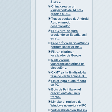
Store ...
China crea un un
«supernodo de 14 nm»
gracias a DF...
Trucos ocultos de Android
Auto en modo
desarrollador
El 5G rural seguirá
creciendo en España: así
es el...
Fallo crítico en SolarWinds
permite saltar el inic...
Filtran el primer
localizador de Google
Rails corrige
vulnerabilidad crítica de
ejecución ...
CXMT ya ha finalizado la
fase de verificación I+D ...
Linux logra cuota récord
en PC
Bots de IA inflaron el
crecimiento de Linux
frente...
Limpiar el registro de
Windows no mejora el PC
Vulnerabilidad en TP-Link