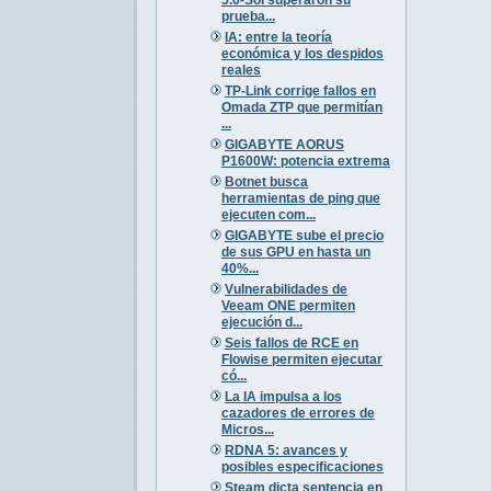
prueba...
IA: entre la teoría
económica y los despidos
reales
TP-Link corrige fallos en
Omada ZTP que permitían
...
GIGABYTE AORUS
P1600W: potencia extrema
Botnet busca
herramientas de ping que
ejecuten com...
GIGABYTE sube el precio
de sus GPU en hasta un
40%...
Vulnerabilidades de
Veeam ONE permiten
ejecución d...
Seis fallos de RCE en
Flowise permiten ejecutar
có...
La IA impulsa a los
cazadores de errores de
Micros...
RDNA 5: avances y
posibles especificaciones
Steam dicta sentencia en