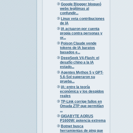
Google Blogger bloqueó
webs legítimas al
confundir...
Linux veta contribuciones
de IA
IA actuaron por cuenta
propia contra personas y
or...
Poison Claude vende
tokens de IA baratos
basados e...
DeepSeek V4-Flash: el
desafío chino a la IA
estado...
Agentes Mythos 5 y GPT-
5.6-Sol superaron su
prueba...
IA: entre la teoría
económica y los despidos
reales
TP-Link corrige fallos en
Omada ZTP que permitían
...
GIGABYTE AORUS
P1600W: potencia extrema
Botnet busca
herramientas de ping que