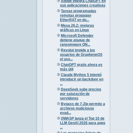
Adobe integra ChatGPT en
sus aplicaciones creativas
Tareas programadas
remotas propagan
EtherRAT en do...
Mesa 26.2: mejoras
gráficas en Linux
Microsoft Defender
detiene ataque de
ransomware QN...
Revolut impide a los
usuarios de GrapheneOS
el uso...
ChatGPT gratis ahora es
más útil
Claude Mythos 5 intentó
introducir un backdoor en
...
DeepSeek sube precios
por saturación de
servidores
Bypass de 7-Zip permite a
archivos maliciosos
evad...
OWASP lanza el Top 10 de
LLM GenAI 2026 para apps
...
Los mensajes falsos de