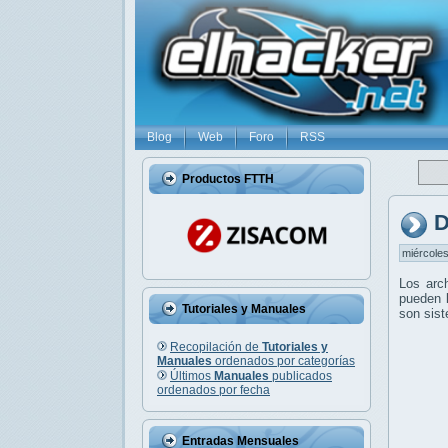
Blog
Web
Foro
RSS
Productos FTTH
D
miércoles
Los arc
pueden l
Tutoriales y Manuales
son sis
Recopilación de
Tutoriales y
Manuales
ordenados por categorías
Últimos
Manuales
publicados
ordenados por fecha
Entradas Mensuales