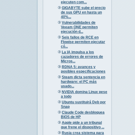
ejecuten com...
GIGABYTE sube el precio
de sus GPU en hasta un
40%...
Vulnerabilidades de
Veeam ONE permiten
ejecución d...
Seis fallos de RCE en
Flowise permiten ejecutar
có...
La IA impulsa a los
cazadores de errores de
Micros...
RDNA 5: avances y
posibles especificaciones
Steam dicta sentencia en
hardware: el PC más
usado...
NVIDIA domina Linux pese
a todo
Ubuntu sustituirá Deb por
Snap
Claude Code desbloquea
BIOS de HP
Apple pide a un tribunal
que frene el dispositivo ...
Rusia crea sistema para