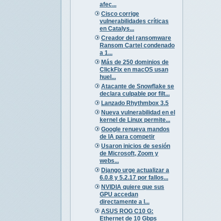
afec...
Cisco corrige
vulnerabilidades críticas
en Catalys...
Creador del ransomware
Ransom Cartel condenado
a 1...
Más de 250 dominios de
ClickFix en macOS usan
huel...
Atacante de Snowflake se
declara culpable por filt...
Lanzado Rhythmbox 3.5
Nueva vulnerabilidad en el
kernel de Linux permite...
Google renueva mandos
de IA para competir
Usaron inicios de sesión
de Microsoft, Zoom y
webs...
Django urge actualizar a
6.0.8 y 5.2.17 por fallos...
NVIDIA quiere que sus
GPU accedan
directamente a l...
ASUS ROG C10 G:
Ethernet de 10 Gbps