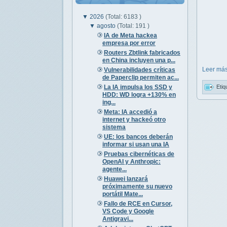
▼
2026
(Total: 6183 )
▼
agosto
(Total: 191 )
IA de Meta hackea
empresa por error
Routers Zbtlink fabricados
en China incluyen una p...
Leer más
Vulnerabilidades críticas
de Paperclip permiten ac...
La IA impulsa los SSD y
Etiq
HDD: WD logra +130% en
ing...
Meta: IA accedió a
internet y hackeó otro
sistema
UE: los bancos deberán
informar si usan una IA
Pruebas cibernéticas de
OpenAI y Anthropic:
agente...
Huawei lanzará
próximamente su nuevo
portátil Mate...
Fallo de RCE en Cursor,
VS Code y Google
Antigravi...