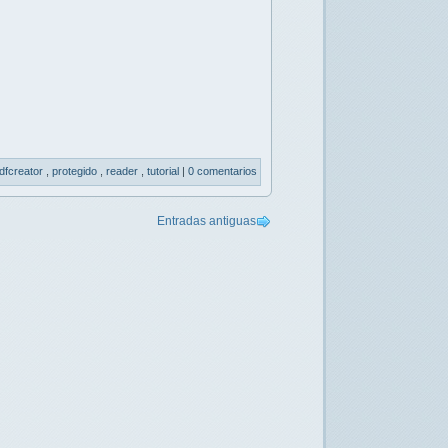
dfcreator
,
protegido
,
reader
,
tutorial
|
0 comentarios
Entradas antiguas