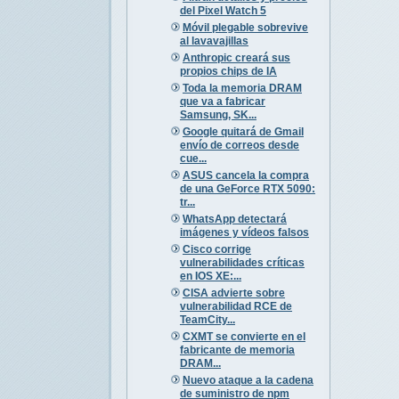
del Pixel Watch 5
Móvil plegable sobrevive
al lavavajillas
Anthropic creará sus
propios chips de IA
Toda la memoria DRAM
que va a fabricar
Samsung, SK...
Google quitará de Gmail
envío de correos desde
cue...
ASUS cancela la compra
de una GeForce RTX 5090:
tr...
WhatsApp detectará
imágenes y vídeos falsos
Cisco corrige
vulnerabilidades críticas
en IOS XE:...
CISA advierte sobre
vulnerabilidad RCE de
TeamCity...
CXMT se convierte en el
fabricante de memoria
DRAM...
Nuevo ataque a la cadena
de suministro de npm