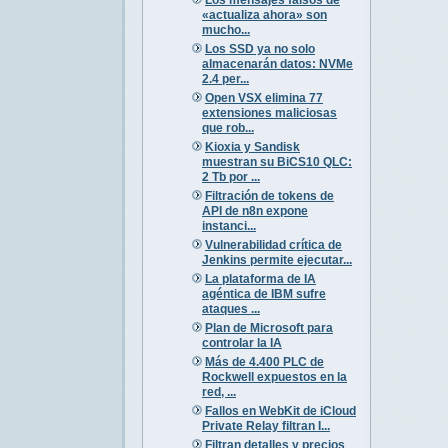
«actualiza ahora» son
mucho...
Los SSD ya no solo
almacenarán datos: NVMe
2.4 per...
Open VSX elimina 77
extensiones maliciosas
que rob...
Kioxia y Sandisk
muestran su BiCS10 QLC:
2 Tb por ...
Filtración de tokens de
API de n8n expone
instanci...
Vulnerabilidad crítica de
Jenkins permite ejecutar...
La plataforma de IA
agéntica de IBM sufre
ataques ...
Plan de Microsoft para
controlar la IA
Más de 4.400 PLC de
Rockwell expuestos en la
red, ...
Fallos en WebKit de iCloud
Private Relay filtran I...
Filtran detalles y precios