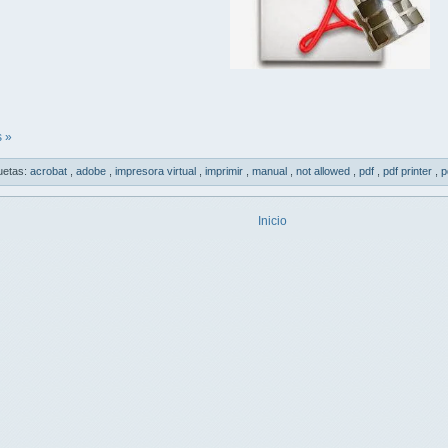
 »
uetas:
acrobat
,
adobe
,
impresora virtual
,
imprimir
,
manual
,
not allowed
,
pdf
,
pdf printer
,
p
Inicio