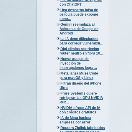
con ChatGPT
Una descarga falsa de
película puede exponer
contr...
Gemini reemplaza al
Asistente de Google en
Android
La IA tiene dificultades
para corregir vulnerabili...
Digi elimina restricción
router neutro en fibra 10...
Nuevo ataque de
inyección de
interrupciones logra ...
Meta lanza Muse Code
para macOS y Linux
Filtran diseño del iPhone
Ultra
Frore Systems quiere
refrigerar las GPU NVIDIA
Rub...
NVIDIA ofrece API de IA
con créditos gratuitos
IA de Meta hackea
empresa por error
Routers Zbtlink fabricados