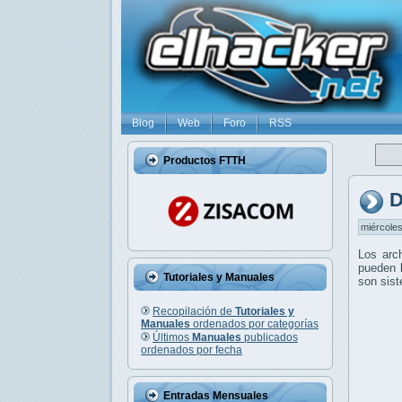
Blog
Web
Foro
RSS
Productos FTTH
D
miércoles
Los arc
pueden l
Tutoriales y Manuales
son sis
Recopilación de
Tutoriales y
Manuales
ordenados por categorías
Últimos
Manuales
publicados
ordenados por fecha
Entradas Mensuales