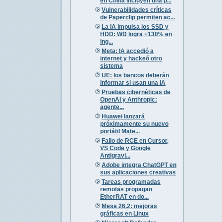
en China incluyen una p...
Vulnerabilidades críticas
de Paperclip permiten ac...
La IA impulsa los SSD y
HDD: WD logra +130% en
ing...
Meta: IA accedió a
internet y hackeó otro
sistema
UE: los bancos deberán
informar si usan una IA
Pruebas cibernéticas de
OpenAI y Anthropic:
agente...
Huawei lanzará
próximamente su nuevo
portátil Mate...
Fallo de RCE en Cursor,
VS Code y Google
Antigravi...
Adobe integra ChatGPT en
sus aplicaciones creativas
Tareas programadas
remotas propagan
EtherRAT en do...
Mesa 26.2: mejoras
gráficas en Linux