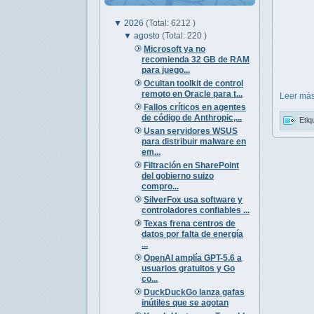
▼
2026
(Total: 6212 )
▼
agosto
(Total: 220 )
Microsoft ya no
recomienda 32 GB de RAM
para juego...
Ocultan toolkit de control
remoto en Oracle para t...
Leer más
Fallos críticos en agentes
de código de Anthropic,...
Etiq
Usan servidores WSUS
para distribuir malware en
em...
Filtración en SharePoint
del gobierno suizo
compro...
SilverFox usa software y
controladores confiables ...
Texas frena centros de
datos por falta de energía
...
OpenAI amplía GPT-5.6 a
usuarios gratuitos y Go
co...
DuckDuckGo lanza gafas
inútiles que se agotan