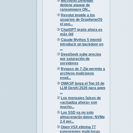
Microsoft Defender
detiene ataque de
ransomware QN...
Revolut impide a los
usuarios de GrapheneOS
el uso...
ChatGPT gratis ahora es
más útil
Claude Mythos 5 intentó
introducir un backdoor en
...
DeepSeek sube precios
por saturación de
servidores
Bypass de 7-Zip permite a
archivos maliciosos
evad...
OWASP lanza el Top 10 de
LLM GenAI 2026 para apps
...
Los mensajes falsos de
«actualiza ahora» son
mucho...
Los SSD ya no solo
almacenarán datos: NVMe
2.4 per...
Open VSX elimina 77
extensiones maliciosas