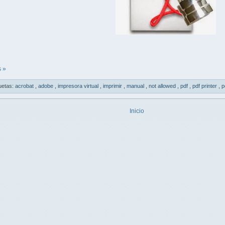
 »
uetas:
acrobat
,
adobe
,
impresora virtual
,
imprimir
,
manual
,
not allowed
,
pdf
,
pdf printer
,
p
Inicio