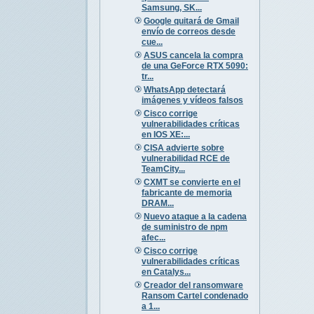
Samsung, SK...
Google quitará de Gmail
envío de correos desde
cue...
ASUS cancela la compra
de una GeForce RTX 5090:
tr...
WhatsApp detectará
imágenes y vídeos falsos
Cisco corrige
vulnerabilidades críticas
en IOS XE:...
CISA advierte sobre
vulnerabilidad RCE de
TeamCity...
CXMT se convierte en el
fabricante de memoria
DRAM...
Nuevo ataque a la cadena
de suministro de npm
afec...
Cisco corrige
vulnerabilidades críticas
en Catalys...
Creador del ransomware
Ransom Cartel condenado
a 1...