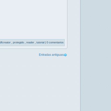
dfcreator
,
protegido
,
reader
,
tutorial
|
0 comentarios
Entradas antiguas