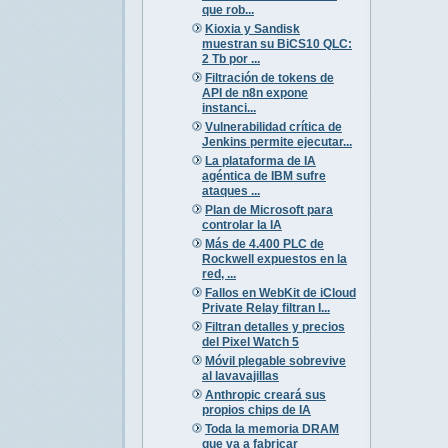
que rob...
Kioxia y Sandisk
muestran su BiCS10 QLC:
2 Tb por ...
Filtración de tokens de
API de n8n expone
instanci...
Vulnerabilidad crítica de
Jenkins permite ejecutar...
La plataforma de IA
agéntica de IBM sufre
ataques ...
Plan de Microsoft para
controlar la IA
Más de 4.400 PLC de
Rockwell expuestos en la
red, ...
Fallos en WebKit de iCloud
Private Relay filtran I...
Filtran detalles y precios
del Pixel Watch 5
Móvil plegable sobrevive
al lavavajillas
Anthropic creará sus
propios chips de IA
Toda la memoria DRAM
que va a fabricar