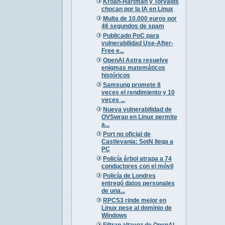
Kroah-Hartman y Torvalds
chocan por la IA en Linux
Multa de 10.000 euros por
46 segundos de spam
Publicado PoC para
vulnerabilidad Use-After-
Free e...
OpenAI Astra resuelve
enigmas matemáticos
históricos
Samsung promete 8
veces el rendimiento y 10
veces ...
Nueva vulnerabilidad de
OVSwrap en Linux permite
a...
Port no oficial de
Castlevania: SotN llega a
PC
Policía árbol atrapa a 74
conductores con el móvil
Policía de Londres
entregó datos personales
de una...
RPCS3 rinde mejor en
Linux pese al dominio de
Windows
Filtran altavoz de OpenAI