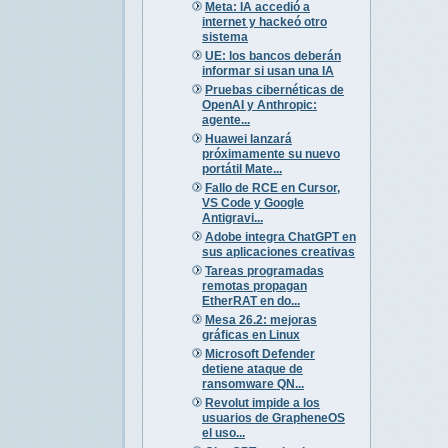
Meta: IA accedió a
internet y hackeó otro
sistema
UE: los bancos deberán
informar si usan una IA
Pruebas cibernéticas de
OpenAI y Anthropic:
agente...
Huawei lanzará
próximamente su nuevo
portátil Mate...
Fallo de RCE en Cursor,
VS Code y Google
Antigravi...
Adobe integra ChatGPT en
sus aplicaciones creativas
Tareas programadas
remotas propagan
EtherRAT en do...
Mesa 26.2: mejoras
gráficas en Linux
Microsoft Defender
detiene ataque de
ransomware QN...
Revolut impide a los
usuarios de GrapheneOS
el uso...