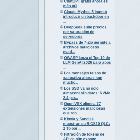
ChatGPT gratis ahora es
más útil
Claude Mythos 5 intentó
introducir un backdoor en
...
DeepSeek sube precios
por saturación de
servidores
Bypass de 7-Zip permite a
archivos maliciosos
evad...
OWASP lanza el Top 10 de
LLM GenAI 2026 para apps
...
Los mensajes falsos de
«actualiza ahora» son
mucho...
Los SSD ya no solo
almacenarán datos: NVMe
2.4 per...
Open VSX elimina 77
extensiones maliciosas
que rob...
Kioxia y Sandisk
muestran su BiCS10 QLC:
2 Tb por ...
Filtración de tokens de
API de n8n expone