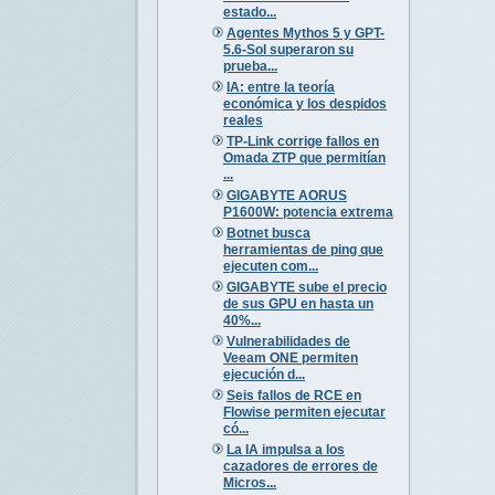
estado...
Agentes Mythos 5 y GPT-
5.6-Sol superaron su
prueba...
IA: entre la teoría
económica y los despidos
reales
TP-Link corrige fallos en
Omada ZTP que permitían
...
GIGABYTE AORUS
P1600W: potencia extrema
Botnet busca
herramientas de ping que
ejecuten com...
GIGABYTE sube el precio
de sus GPU en hasta un
40%...
Vulnerabilidades de
Veeam ONE permiten
ejecución d...
Seis fallos de RCE en
Flowise permiten ejecutar
có...
La IA impulsa a los
cazadores de errores de
Micros...