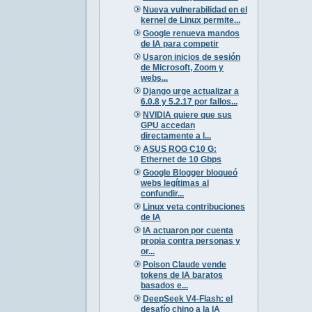
Nueva vulnerabilidad en el
kernel de Linux permite...
Google renueva mandos
de IA para competir
Usaron inicios de sesión
de Microsoft, Zoom y
webs...
Django urge actualizar a
6.0.8 y 5.2.17 por fallos...
NVIDIA quiere que sus
GPU accedan
directamente a l...
ASUS ROG C10 G:
Ethernet de 10 Gbps
Google Blogger bloqueó
webs legítimas al
confundir...
Linux veta contribuciones
de IA
IA actuaron por cuenta
propia contra personas y
or...
Poison Claude vende
tokens de IA baratos
basados e...
DeepSeek V4-Flash: el
desafío chino a la IA