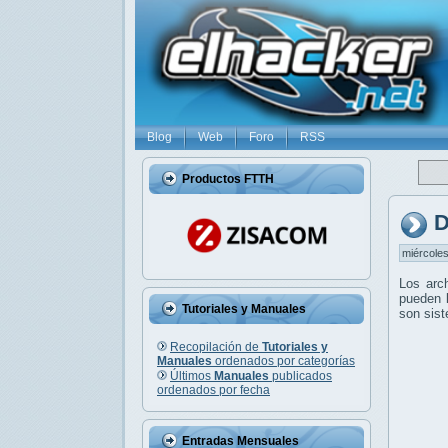
Blog
Web
Foro
RSS
Productos FTTH
D
miércoles
Los arc
pueden l
Tutoriales y Manuales
son sis
Recopilación de
Tutoriales y
Manuales
ordenados por categorías
Últimos
Manuales
publicados
ordenados por fecha
Entradas Mensuales