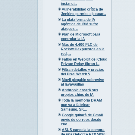
instanci...
Vulnerabilidad crítica de
Jenkins permite ejecutar...
La plataforma de IA
agéntica de IBM sufre
ataques ...
Plan de Microsoft para
controlar la IA
Más de 4.400 PLC de
Rockwell expuestos en la
red, ...
Fallos en WebKit de iCloud
Private Relay filtran I...
Filtran detalles y precios
del Pixel Watch 5
Móvil plegable sobrevive
al lavavajillas
Anthropic creará sus
propios chips de IA
Toda la memoria DRAM
que va a fabricar
Samsung, SK...
Google quitará de Gmail
envío de correos desde
cue...
ASUS cancela la compra
de una GeForce RTX 5090: