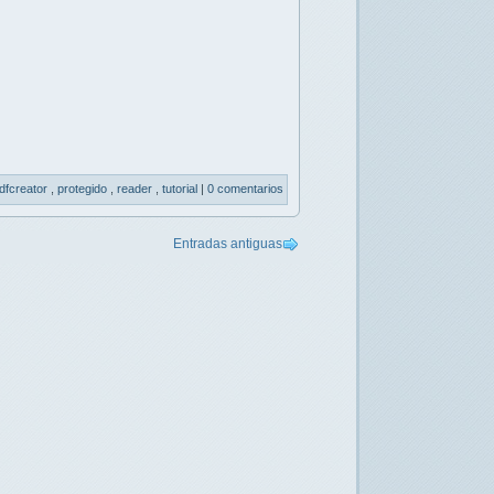
dfcreator
,
protegido
,
reader
,
tutorial
|
0 comentarios
Entradas antiguas