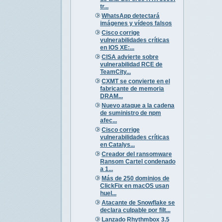
tr...
WhatsApp detectará
imágenes y vídeos falsos
Cisco corrige
vulnerabilidades críticas
en IOS XE:...
CISA advierte sobre
vulnerabilidad RCE de
TeamCity...
CXMT se convierte en el
fabricante de memoria
DRAM...
Nuevo ataque a la cadena
de suministro de npm
afec...
Cisco corrige
vulnerabilidades críticas
en Catalys...
Creador del ransomware
Ransom Cartel condenado
a 1...
Más de 250 dominios de
ClickFix en macOS usan
huel...
Atacante de Snowflake se
declara culpable por filt...
Lanzado Rhythmbox 3.5