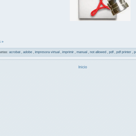
 »
uetas:
acrobat
,
adobe
,
impresora virtual
,
imprimir
,
manual
,
not allowed
,
pdf
,
pdf printer
,
p
Inicio