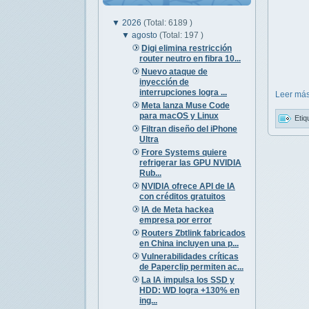
▼
2026
(Total: 6189 )
▼
agosto
(Total: 197 )
Digi elimina restricción
router neutro en fibra 10...
Nuevo ataque de
inyección de
interrupciones logra ...
Leer más
Meta lanza Muse Code
para macOS y Linux
Etiq
Filtran diseño del iPhone
Ultra
Frore Systems quiere
refrigerar las GPU NVIDIA
Rub...
NVIDIA ofrece API de IA
con créditos gratuitos
IA de Meta hackea
empresa por error
Routers Zbtlink fabricados
en China incluyen una p...
Vulnerabilidades críticas
de Paperclip permiten ac...
La IA impulsa los SSD y
HDD: WD logra +130% en
ing...