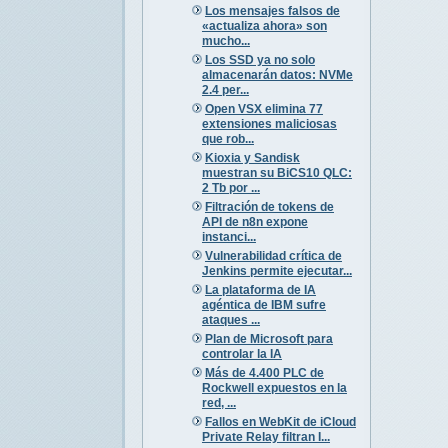
Los mensajes falsos de
«actualiza ahora» son
mucho...
Los SSD ya no solo
almacenarán datos: NVMe
2.4 per...
Open VSX elimina 77
extensiones maliciosas
que rob...
Kioxia y Sandisk
muestran su BiCS10 QLC:
2 Tb por ...
Filtración de tokens de
API de n8n expone
instanci...
Vulnerabilidad crítica de
Jenkins permite ejecutar...
La plataforma de IA
agéntica de IBM sufre
ataques ...
Plan de Microsoft para
controlar la IA
Más de 4.400 PLC de
Rockwell expuestos en la
red, ...
Fallos en WebKit de iCloud
Private Relay filtran I...