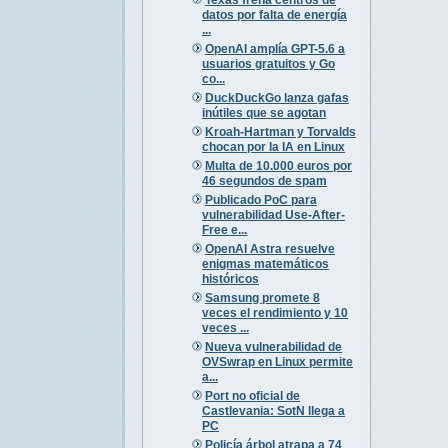
datos por falta de energía
...
OpenAI amplía GPT-5.6 a
usuarios gratuitos y Go
co...
DuckDuckGo lanza gafas
inútiles que se agotan
Kroah-Hartman y Torvalds
chocan por la IA en Linux
Multa de 10.000 euros por
46 segundos de spam
Publicado PoC para
vulnerabilidad Use-After-
Free e...
OpenAI Astra resuelve
enigmas matemáticos
históricos
Samsung promete 8
veces el rendimiento y 10
veces ...
Nueva vulnerabilidad de
OVSwrap en Linux permite
a...
Port no oficial de
Castlevania: SotN llega a
PC
Policía árbol atrapa a 74