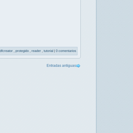
dfcreator
,
protegido
,
reader
,
tutorial
|
0 comentarios
Entradas antiguas