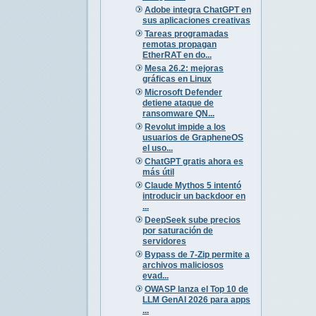
Adobe integra ChatGPT en
sus aplicaciones creativas
Tareas programadas
remotas propagan
EtherRAT en do...
Mesa 26.2: mejoras
gráficas en Linux
Microsoft Defender
detiene ataque de
ransomware QN...
Revolut impide a los
usuarios de GrapheneOS
el uso...
ChatGPT gratis ahora es
más útil
Claude Mythos 5 intentó
introducir un backdoor en
...
DeepSeek sube precios
por saturación de
servidores
Bypass de 7-Zip permite a
archivos maliciosos
evad...
OWASP lanza el Top 10 de
LLM GenAI 2026 para apps
...