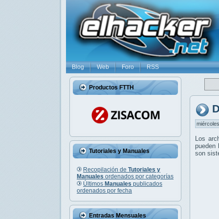
Blog
Web
Foro
RSS
Productos FTTH
D
miércoles
Los arc
pueden l
Tutoriales y Manuales
son sis
Recopilación de
Tutoriales y
Manuales
ordenados por categorías
Últimos
Manuales
publicados
ordenados por fecha
Entradas Mensuales