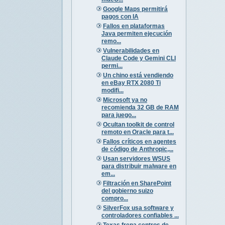
Google Maps permitirá
pagos con IA
Fallos en plataformas
Java permiten ejecución
remo...
Vulnerabilidades en
Claude Code y Gemini CLI
permi...
Un chino está vendiendo
en eBay RTX 2080 Ti
modifi...
Microsoft ya no
recomienda 32 GB de RAM
para juego...
Ocultan toolkit de control
remoto en Oracle para t...
Fallos críticos en agentes
de código de Anthropic,...
Usan servidores WSUS
para distribuir malware en
em...
Filtración en SharePoint
del gobierno suizo
compro...
SilverFox usa software y
controladores confiables ...
Texas frena centros de