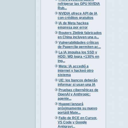
refrigerar las GPU NVIDIA
Rub...
NVIDIA ofrece API de IA
con créditos gratuitos
IA de Meta hackea
empresa por error
Routers Zbtlink fabricados
en China incluyen una p...
Vulnerabilidades críticas
de Paperclip permiten ac...
La IA impulsa los SSD y
HDD: WD logra +130% en
ing...
Meta: IA accedió a
internet y hackeó otro
sistema
UE: los bancos deberán
informar si usan una IA
Pruebas cibernéticas de
OpenAI y Anthropic:
agente...
Huawei lanzará
próximamente su nuevo
portátil Mate...
Fallo de RCE en Cursor,
VS Code y Google
Antigravi...