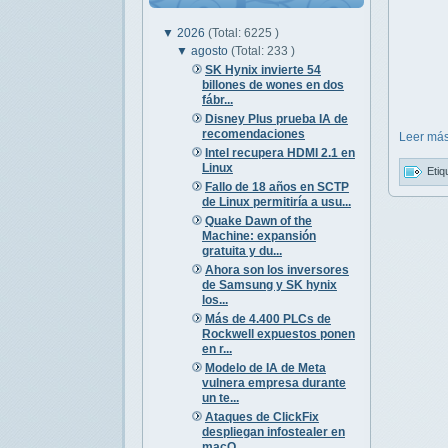
▼
2026
(Total: 6225 )
▼
agosto
(Total: 233 )
SK Hynix invierte 54
billones de wones en dos
fábr...
Disney Plus prueba IA de
recomendaciones
Leer más
Intel recupera HDMI 2.1 en
Linux
Etiq
Fallo de 18 años en SCTP
de Linux permitiría a usu...
Quake Dawn of the
Machine: expansión
gratuita y du...
Ahora son los inversores
de Samsung y SK hynix
los...
Más de 4.400 PLCs de
Rockwell expuestos ponen
en r...
Modelo de IA de Meta
vulnera empresa durante
un te...
Ataques de ClickFix
despliegan infostealer en
macO...