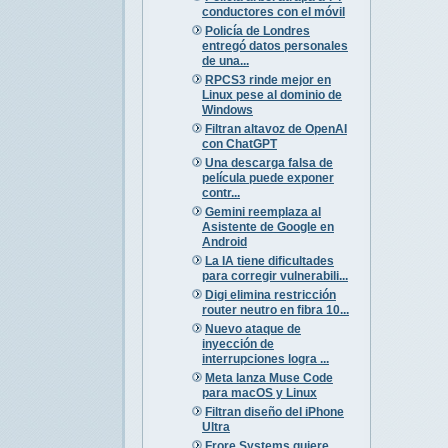
conductores con el móvil
Policía de Londres
entregó datos personales
de una...
RPCS3 rinde mejor en
Linux pese al dominio de
Windows
Filtran altavoz de OpenAI
con ChatGPT
Una descarga falsa de
película puede exponer
contr...
Gemini reemplaza al
Asistente de Google en
Android
La IA tiene dificultades
para corregir vulnerabili...
Digi elimina restricción
router neutro en fibra 10...
Nuevo ataque de
inyección de
interrupciones logra ...
Meta lanza Muse Code
para macOS y Linux
Filtran diseño del iPhone
Ultra
Frore Systems quiere