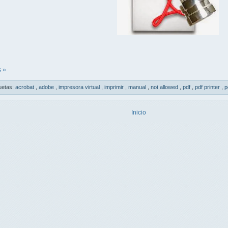
 »
uetas:
acrobat
,
adobe
,
impresora virtual
,
imprimir
,
manual
,
not allowed
,
pdf
,
pdf printer
,
p
Inicio