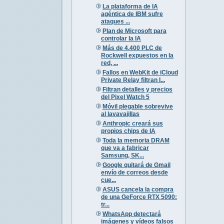
La plataforma de IA
agéntica de IBM sufre
ataques ...
Plan de Microsoft para
controlar la IA
Más de 4.400 PLC de
Rockwell expuestos en la
red, ...
Fallos en WebKit de iCloud
Private Relay filtran I...
Filtran detalles y precios
del Pixel Watch 5
Móvil plegable sobrevive
al lavavajillas
Anthropic creará sus
propios chips de IA
Toda la memoria DRAM
que va a fabricar
Samsung, SK...
Google quitará de Gmail
envío de correos desde
cue...
ASUS cancela la compra
de una GeForce RTX 5090:
tr...
WhatsApp detectará
imágenes y vídeos falsos