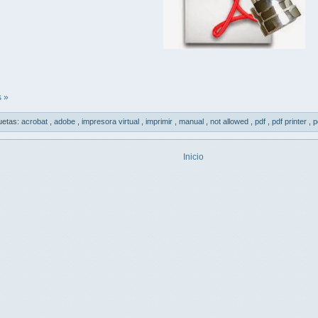
 »
uetas:
acrobat
,
adobe
,
impresora virtual
,
imprimir
,
manual
,
not allowed
,
pdf
,
pdf printer
,
p
Inicio