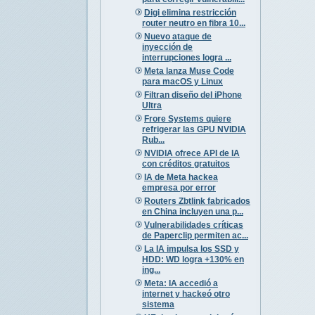
Digi elimina restricción
router neutro en fibra 10...
Nuevo ataque de
inyección de
interrupciones logra ...
Meta lanza Muse Code
para macOS y Linux
Filtran diseño del iPhone
Ultra
Frore Systems quiere
refrigerar las GPU NVIDIA
Rub...
NVIDIA ofrece API de IA
con créditos gratuitos
IA de Meta hackea
empresa por error
Routers Zbtlink fabricados
en China incluyen una p...
Vulnerabilidades críticas
de Paperclip permiten ac...
La IA impulsa los SSD y
HDD: WD logra +130% en
ing...
Meta: IA accedió a
internet y hackeó otro
sistema