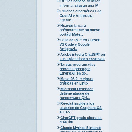
UE: los bancos deberán
informar si usan una IA
Pruebas cibernéticas de
OpenAI y Anthropic:
agente...
Huawei lanzará
próximamente su nuevo
portátil Mate...
Fallo de RCE en Cursor,
VS Code y Google
Antigravi...
Adobe integra ChatGPT en
sus aplicaciones creativas
Tareas programadas
remotas propagan
EtherRAT en do...
Mesa 26.2: mejoras
gráficas en Linux
Microsoft Defender
detiene ataque de
ransomware QN...
Revolut impide a los
usuarios de GrapheneOS
el uso...
ChatGPT gratis ahora es
más útil
Claude Mythos 5 intentó