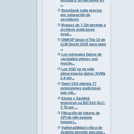
introducir un backdoor en
...
DeepSeek sube precios
por saturación de
servidores
Bypass de 7-Zip permite a
archivos maliciosos
evad...
OWASP lanza el Top 10 de
LLM GenAI 2026 para apps
...
Los mensajes falsos de
«actualiza ahora» son
mucho...
Los SSD ya no solo
almacenarán datos: NVMe
2.4 per...
Open VSX elimina 77
extensiones maliciosas
que rob...
Kioxia y Sandisk
muestran su BiCS10 QLC:
2 Tb por ...
Filtración de tokens de
API de n8n expone
instanci...
Vulnerabilidad crítica de
Jenkins permite ejecutar...