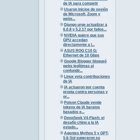
de IA para competir
Usaron inicios de sesión
de Microsoft, Zoom y
webs...
Django urge actualizar a
6.0.8 y 5.2.17 por fallos...
NVIDIA quiere que sus
GPU accedan
directamente a l...
ASUS ROG C10 G:
Ethernet de 10 Gbps
Google Blogger bloqueó
webs legítimas al
confundir...
Linux veta contribuciones
de IA
IA actuaron por cuenta
propia contra personas y
or...
Poison Claude vende
tokens de IA baratos
basados e...
DeepSeek V4-Flash: el
desafío chino a la IA
estado...
Agentes Mythos 5 y GPT-
5.6-Sol superaron su