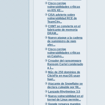
Cisco corrige
vulnerabilidades críticas
en IOS XE:...
CISA advierte sobre
vulnerabilidad RCE de
TeamCity...
CXMT se convierte en el
fabricante de memoria
DRAM...
Nuevo ataque a la cadena
de suministro de npm
afec...
Cisco corrige
vulnerabilidades críticas
en Catalys...
Creador del ransomware
Ransom Cartel condenado
a 1...
Más de 250 dominios de
ClickFix en macOS usan
huel...
Atacante de Snowflake se
declara culpable por filt...
Lanzado Rhythmbox 3.5
Nueva vulnerabilidad en el
kernel de Linux permite...
Google renueva mandos