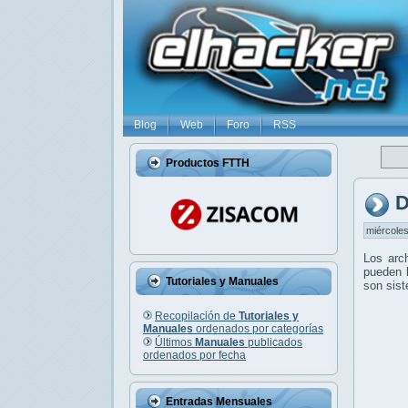
Blog
Web
Foro
RSS
Productos FTTH
D
miércoles
Los arc
pueden l
Tutoriales y Manuales
son sis
Recopilación de
Tutoriales y
Manuales
ordenados por categorías
Últimos
Manuales
publicados
ordenados por fecha
Entradas Mensuales