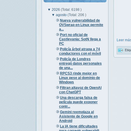
▼
2026
(Total: 6198 )
▼
agosto
(Total: 206 )
Nueva vulnerabilidad de
OVSwrap en Linux permite
a...
Port no oficial de
Castlevania: SotN llega a
Leer más
PC
Policía árbol atrapa a 74
Etiq
conductores con el móvil
Policía de Londres
entregó datos personales
de una...
RPCS3 rinde mejor en
Linux pese al dominio de
Windows
Filtran altavoz de OpenAI
con ChatGPT
Una descarga falsa de
película puede exponer
contr...
Gemini reemplaza al
Asistente de Google en
Android
La IA tiene dificultades
para corregir vulnerabili...