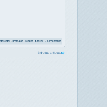
dfcreator
,
protegido
,
reader
,
tutorial
|
0 comentarios
Entradas antiguas