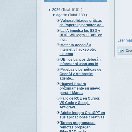
▼
2026
(Total: 6181 )
▼
agosto
(Total: 189 )
Vulnerabilidades críticas
de Paperclip permiten ac...
La IA impulsa los SSD y
HDD: WD logra +130% en
ing...
Leer más
Meta: IA accedió a
internet y hackeó otro
Etiq
sistema
UE: los bancos deberán
informar si usan una IA
Pruebas cibernéticas de
OpenAI y Anthropic:
agente...
Huawei lanzará
próximamente su nuevo
portátil Mate...
Fallo de RCE en Cursor,
VS Code y Google
Antigravi...
Adobe integra ChatGPT en
sus aplicaciones creativas
Tareas programadas
remotas propagan
EtherRAT en do...