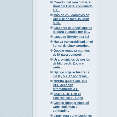
Creador del ransomware
Ransom Cartel condenado
a 1...
Más de 250 dominios de
ClickFix en macOS usan
huel...
Atacante de Snowflake se
declara culpable por filt...
Lanzado Rhythmbox 3.5
Nueva vulnerabilidad en el
kernel de Linux permite...
Google renueva mandos
de IA para competir
Usaron inicios de sesión
de Microsoft, Zoom y
webs...
Django urge actualizar a
6.0.8 y 5.2.17 por fallos...
NVIDIA quiere que sus
GPU accedan
directamente a l...
ASUS ROG C10 G:
Ethernet de 10 Gbps
Google Blogger bloqueó
webs legítimas al
confundir...
Linux veta contribuciones