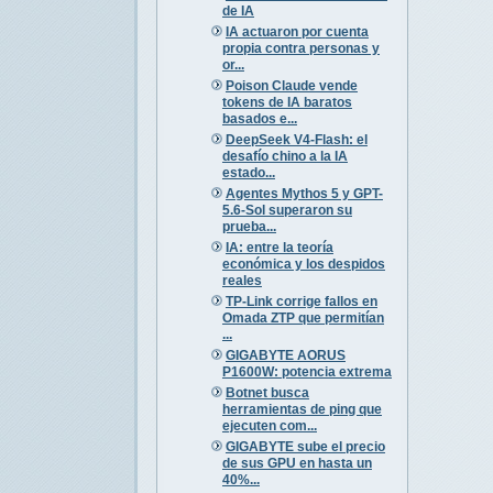
de IA
IA actuaron por cuenta
propia contra personas y
or...
Poison Claude vende
tokens de IA baratos
basados e...
DeepSeek V4-Flash: el
desafío chino a la IA
estado...
Agentes Mythos 5 y GPT-
5.6-Sol superaron su
prueba...
IA: entre la teoría
económica y los despidos
reales
TP-Link corrige fallos en
Omada ZTP que permitían
...
GIGABYTE AORUS
P1600W: potencia extrema
Botnet busca
herramientas de ping que
ejecuten com...
GIGABYTE sube el precio
de sus GPU en hasta un
40%...