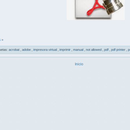
 »
uetas:
acrobat
,
adobe
,
impresora virtual
,
imprimir
,
manual
,
not allowed
,
pdf
,
pdf printer
,
p
Inicio