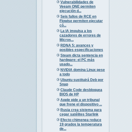
Vulnerabilidades de
Veeam ONE permiten
ejecución d...
Seis fallos de RCE en
Flowise permiten ejecutar
có...
La IA impulsa a los
cazadores de errores de
Micros...
RDNA 5: avances y
posibles especificaciones
Steam dicta sentencia en
hardware: el PC más
usado...
NVIDIA domina Linux pese
a todo
Ubuntu sustituirá Deb por
Snap
Claude Code desbloquea
BIOS de HP
Apple pide a un tribunal
que frene el dispositivo ...
Rusia crea sistema para
cegar satélites Starlink
Efecto chimenea reduce
19 grados la temperatura
de...