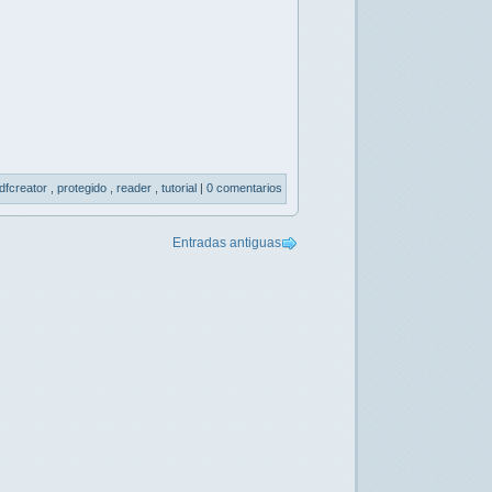
dfcreator
,
protegido
,
reader
,
tutorial
|
0 comentarios
Entradas antiguas