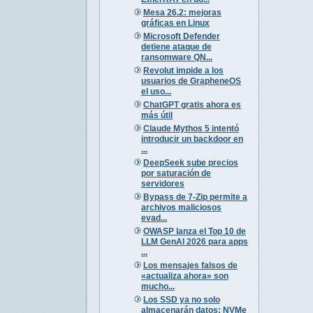
Mesa 26.2: mejoras
gráficas en Linux
Microsoft Defender
detiene ataque de
ransomware QN...
Revolut impide a los
usuarios de GrapheneOS
el uso...
ChatGPT gratis ahora es
más útil
Claude Mythos 5 intentó
introducir un backdoor en
...
DeepSeek sube precios
por saturación de
servidores
Bypass de 7-Zip permite a
archivos maliciosos
evad...
OWASP lanza el Top 10 de
LLM GenAI 2026 para apps
...
Los mensajes falsos de
«actualiza ahora» son
mucho...
Los SSD ya no solo
almacenarán datos: NVMe