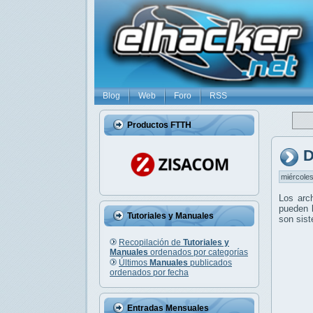
Blog
Web
Foro
RSS
Productos FTTH
D
miércoles
Los arc
pueden l
Tutoriales y Manuales
son sis
Recopilación de
Tutoriales y
Manuales
ordenados por categorías
Últimos
Manuales
publicados
ordenados por fecha
Entradas Mensuales