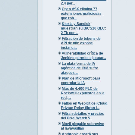
2.4 per...
Open VSX elimina 77
extensiones maliciosas
que rob...
Kioxia y Sandisk
muestran su BiCS10 QLC:
2 Tb por ...
Filtración de tokens de
API de n8n expone
instanci...
Vulnerabilidad crítica de
Jenkins permite ejecutar...
La plataforma de IA
agéntica de IBM sufre
ataques ...
Plan de Microsoft para
controlar la IA
Más de 4.400 PLC de
Rockwell expuestos en la
red, ...
Fallos en WebKit de iCloud
Private Relay filtran I...
Filtran detalles y precios
del Pixel Watch 5
Móvil plegable sobrevive
al lavavajillas
Anthropic creará sus