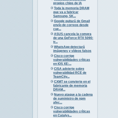
propios chips de IA
Toda la memoria DRAM
que va a fabricar
Samsung, SK...
Google quitará de Gmail
envío de correos desde
cue...
ASUS cancela la compra
de una GeForce RTX 5090:
tr...
WhatsApp detectará
imágenes y vídeos falsos
Cisco corrige
vulnerabilidades críticas
en IOS XE:...
CISA advierte sobre
vulnerabilidad RCE de
TeamCity...
CXMT se convierte en el
fabricante de memoria
DRAM...
Nuevo ataque a la cadena
de suministro de npm
afec...
Cisco corrige
vulnerabilidades críticas
en Catalys...