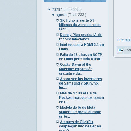
▼
2026
(Total: 6225 )
▼
agosto
(Total: 233 )
SK Hynix invierte 54
billones de wones en dos
fábr...
Disney Plus prueba IA de
recomendaciones
Leer más
Intel recupera HDMI 2.1 en
Linux
Etiq
Fallo de 18 años en SCTP
de Linux permitiría a usu...
Quake Dawn of the
Machine: expansión
gratuita y du...
Ahora son los inversores
de Samsung y SK hynix
los...
Más de 4.400 PLCs de
Rockwell expuestos ponen
en r...
Modelo de IA de Meta
vulnera empresa durante
un te...
Ataques de ClickFix
despliegan infostealer en
macO...