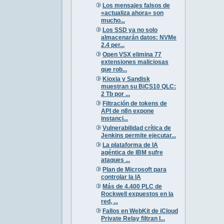
Los mensajes falsos de
«actualiza ahora» son
mucho...
Los SSD ya no solo
almacenarán datos: NVMe
2.4 per...
Open VSX elimina 77
extensiones maliciosas
que rob...
Kioxia y Sandisk
muestran su BiCS10 QLC:
2 Tb por ...
Filtración de tokens de
API de n8n expone
instanci...
Vulnerabilidad crítica de
Jenkins permite ejecutar...
La plataforma de IA
agéntica de IBM sufre
ataques ...
Plan de Microsoft para
controlar la IA
Más de 4.400 PLC de
Rockwell expuestos en la
red, ...
Fallos en WebKit de iCloud
Private Relay filtran I...