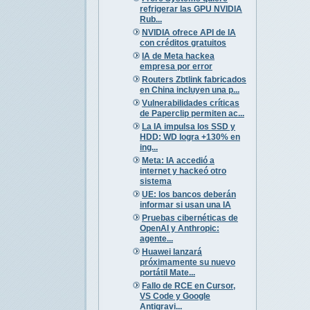
refrigerar las GPU NVIDIA
Rub...
NVIDIA ofrece API de IA
con créditos gratuitos
IA de Meta hackea
empresa por error
Routers Zbtlink fabricados
en China incluyen una p...
Vulnerabilidades críticas
de Paperclip permiten ac...
La IA impulsa los SSD y
HDD: WD logra +130% en
ing...
Meta: IA accedió a
internet y hackeó otro
sistema
UE: los bancos deberán
informar si usan una IA
Pruebas cibernéticas de
OpenAI y Anthropic:
agente...
Huawei lanzará
próximamente su nuevo
portátil Mate...
Fallo de RCE en Cursor,
VS Code y Google
Antigravi...