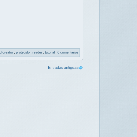
dfcreator
,
protegido
,
reader
,
tutorial
|
0 comentarios
Entradas antiguas