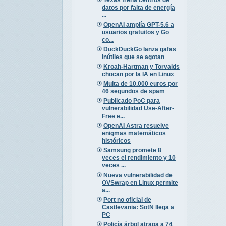
datos por falta de energía
...
OpenAI amplía GPT-5.6 a
usuarios gratuitos y Go
co...
DuckDuckGo lanza gafas
inútiles que se agotan
Kroah-Hartman y Torvalds
chocan por la IA en Linux
Multa de 10.000 euros por
46 segundos de spam
Publicado PoC para
vulnerabilidad Use-After-
Free e...
OpenAI Astra resuelve
enigmas matemáticos
históricos
Samsung promete 8
veces el rendimiento y 10
veces ...
Nueva vulnerabilidad de
OVSwrap en Linux permite
a...
Port no oficial de
Castlevania: SotN llega a
PC
Policía árbol atrapa a 74