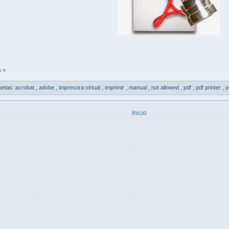
 »
uetas:
acrobat
,
adobe
,
impresora virtual
,
imprimir
,
manual
,
not allowed
,
pdf
,
pdf printer
,
p
Inicio