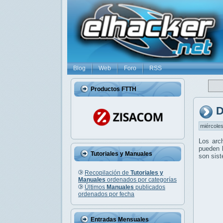
Blog
Web
Foro
RSS
Productos FTTH
D
miércoles
Los arc
pueden l
Tutoriales y Manuales
son sis
Recopilación de
Tutoriales y
Manuales
ordenados por categorías
Últimos
Manuales
publicados
ordenados por fecha
Entradas Mensuales