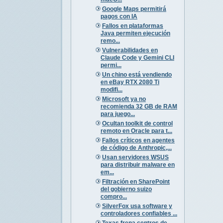
Google Maps permitirá
pagos con IA
Fallos en plataformas
Java permiten ejecución
remo...
Vulnerabilidades en
Claude Code y Gemini CLI
permi...
Un chino está vendiendo
en eBay RTX 2080 Ti
modifi...
Microsoft ya no
recomienda 32 GB de RAM
para juego...
Ocultan toolkit de control
remoto en Oracle para t...
Fallos críticos en agentes
de código de Anthropic,...
Usan servidores WSUS
para distribuir malware en
em...
Filtración en SharePoint
del gobierno suizo
compro...
SilverFox usa software y
controladores confiables ...
Texas frena centros de