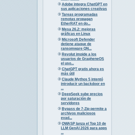
Adobe integra ChatGPT en
sus aplicaciones creativas
Tareas programadas
remotas propagan
EtherRAT en do...
Mesa 26.2: mejoras
gráficas en Linux
Microsoft Defender
detiene ataque de
ransomware QN...
Revolut impide a los
usuarios de GrapheneOS
el uso...
ChatGPT gratis ahora es
más útil
Claude Mythos 5 intentó
introducir un backdoor en
...
DeepSeek sube precios
por saturación de
servidores
Bypass de 7-Zip permite a
archivos maliciosos
evad...
OWASP lanza el Top 10 de
LLM GenAI 2026 para apps
...