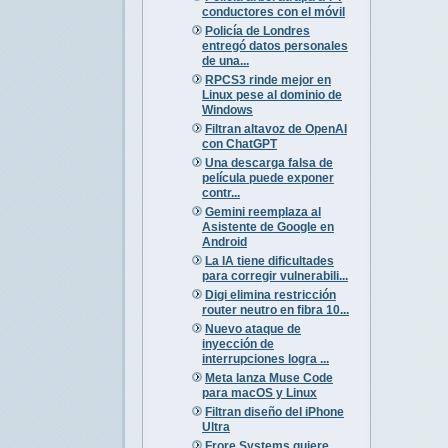
conductores con el móvil
Policía de Londres
entregó datos personales
de una...
RPCS3 rinde mejor en
Linux pese al dominio de
Windows
Filtran altavoz de OpenAI
con ChatGPT
Una descarga falsa de
película puede exponer
contr...
Gemini reemplaza al
Asistente de Google en
Android
La IA tiene dificultades
para corregir vulnerabili...
Digi elimina restricción
router neutro en fibra 10...
Nuevo ataque de
inyección de
interrupciones logra ...
Meta lanza Muse Code
para macOS y Linux
Filtran diseño del iPhone
Ultra
Frore Systems quiere