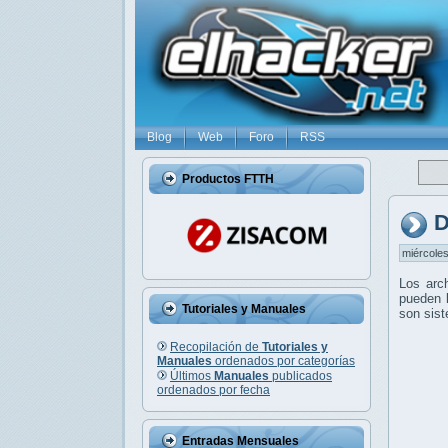
Blog
Web
Foro
RSS
Productos FTTH
D
miércoles
Los arc
pueden l
Tutoriales y Manuales
son sis
Recopilación de
Tutoriales y
Manuales
ordenados por categorías
Últimos
Manuales
publicados
ordenados por fecha
Entradas Mensuales