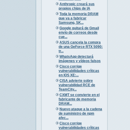
Anthropic creará sus
propios chips de IA
Toda la memoria DRAM
que va a fabricar
Samsung, SK...
Google quitará de Gmail
envío de correos desde
cue...
ASUS cancela la compra
de una GeForce RTX 5090:
tr...
WhatsApp detectará
imágenes y vídeos falsos
Cisco corrige
vulnerabilidades críticas
en IOS XE:...
CISA advierte sobre
vulnerabilidad RCE de
TeamCity...
CXMT se convierte en el
fabricante de memoria
DRAM...
Nuevo ataque a la cadena
de suministro de npm
afec...
Cisco corrige
vulnerabilidades críticas