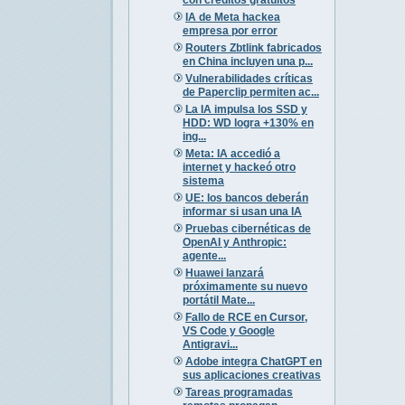
IA de Meta hackea
empresa por error
Routers Zbtlink fabricados
en China incluyen una p...
Vulnerabilidades críticas
de Paperclip permiten ac...
La IA impulsa los SSD y
HDD: WD logra +130% en
ing...
Meta: IA accedió a
internet y hackeó otro
sistema
UE: los bancos deberán
informar si usan una IA
Pruebas cibernéticas de
OpenAI y Anthropic:
agente...
Huawei lanzará
próximamente su nuevo
portátil Mate...
Fallo de RCE en Cursor,
VS Code y Google
Antigravi...
Adobe integra ChatGPT en
sus aplicaciones creativas
Tareas programadas