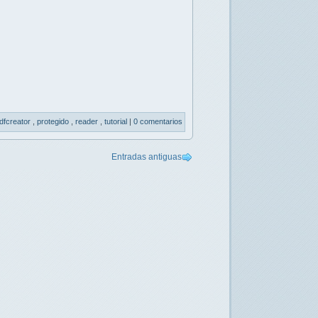
dfcreator
,
protegido
,
reader
,
tutorial
|
0 comentarios
Entradas antiguas