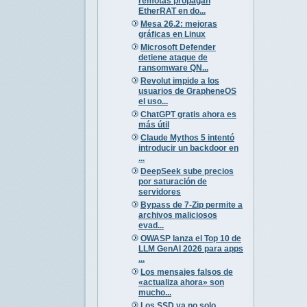
remotas propagan
EtherRAT en do...
Mesa 26.2: mejoras
gráficas en Linux
Microsoft Defender
detiene ataque de
ransomware QN...
Revolut impide a los
usuarios de GrapheneOS
el uso...
ChatGPT gratis ahora es
más útil
Claude Mythos 5 intentó
introducir un backdoor en
...
DeepSeek sube precios
por saturación de
servidores
Bypass de 7-Zip permite a
archivos maliciosos
evad...
OWASP lanza el Top 10 de
LLM GenAI 2026 para apps
...
Los mensajes falsos de
«actualiza ahora» son
mucho...
Los SSD ya no solo