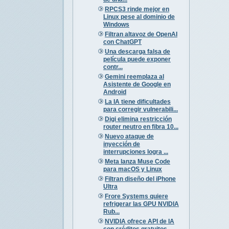
RPCS3 rinde mejor en
Linux pese al dominio de
Windows
Filtran altavoz de OpenAI
con ChatGPT
Una descarga falsa de
película puede exponer
contr...
Gemini reemplaza al
Asistente de Google en
Android
La IA tiene dificultades
para corregir vulnerabili...
Digi elimina restricción
router neutro en fibra 10...
Nuevo ataque de
inyección de
interrupciones logra ...
Meta lanza Muse Code
para macOS y Linux
Filtran diseño del iPhone
Ultra
Frore Systems quiere
refrigerar las GPU NVIDIA
Rub...
NVIDIA ofrece API de IA
con créditos gratuitos