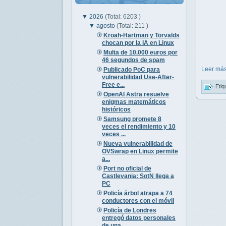
▼
2026
(Total: 6203 )
▼
agosto
(Total: 211 )
Kroah-Hartman y Torvalds
chocan por la IA en Linux
Multa de 10.000 euros por
46 segundos de spam
Leer más
Publicado PoC para
vulnerabilidad Use-After-
Free e...
Etiq
OpenAI Astra resuelve
enigmas matemáticos
históricos
Samsung promete 8
veces el rendimiento y 10
veces ...
Nueva vulnerabilidad de
OVSwrap en Linux permite
a...
Port no oficial de
Castlevania: SotN llega a
PC
Policía árbol atrapa a 74
conductores con el móvil
Policía de Londres
entregó datos personales
de una...