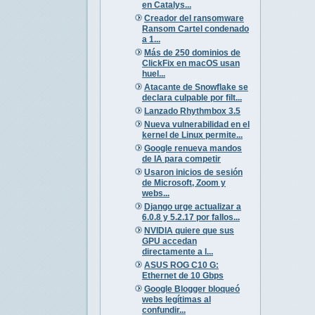
en Catalys...
Creador del ransomware
Ransom Cartel condenado
a 1...
Más de 250 dominios de
ClickFix en macOS usan
huel...
Atacante de Snowflake se
declara culpable por filt...
Lanzado Rhythmbox 3.5
Nueva vulnerabilidad en el
kernel de Linux permite...
Google renueva mandos
de IA para competir
Usaron inicios de sesión
de Microsoft, Zoom y
webs...
Django urge actualizar a
6.0.8 y 5.2.17 por fallos...
NVIDIA quiere que sus
GPU accedan
directamente a l...
ASUS ROG C10 G:
Ethernet de 10 Gbps
Google Blogger bloqueó
webs legítimas al
confundir...