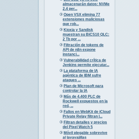
almacenarán datos: NVMe
2.4 per...
Open VSX elimina 77
extensiones maliciosas
que rob...
Kioxia y Sandisk
muestran su BiCS10 QLC:
2 Tb por ...
Filtración de tokens de
API de n8n expone
instanci...
Vulnerabilidad crítica de
Jenkins permite ejecutar...
La plataforma de IA
agéntica de IBM sufre
ataques ...
Plan de Microsoft para
controlar la IA
Más de 4.400 PLC de
Rockwell expuestos en la
red, ...
Fallos en WebKit de iCloud
Private Relay filtran I...
Filtran detalles y precios
del Pixel Watch 5
Móvil plegable sobrevive
al lavavajillas