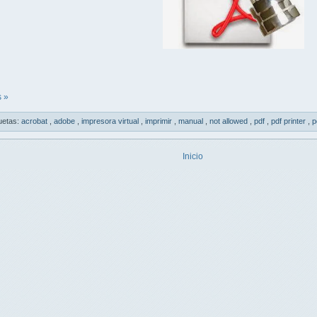
 »
uetas:
acrobat
,
adobe
,
impresora virtual
,
imprimir
,
manual
,
not allowed
,
pdf
,
pdf printer
,
p
Inicio