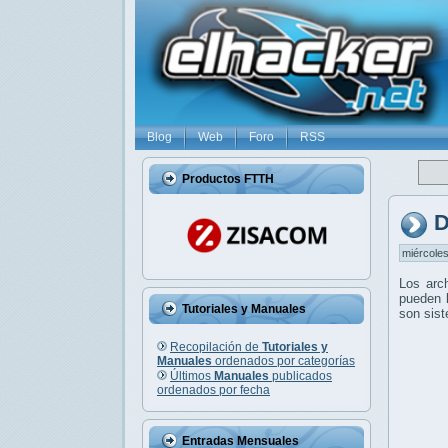
Blog
Web
Foro
RSS
Productos FTTH
D
miércoles
Los arc
pueden l
Tutoriales y Manuales
son sis
Recopilación de
Tutoriales y
Manuales
ordenados por categorías
Últimos
Manuales
publicados
ordenados por fecha
Entradas Mensuales