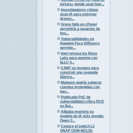
tortura» donde usan fuer...
Investigadores chinos
usan IA para entrenar
drones...
Grave fallo en cPanel
permitiría a usuarios de
hos...
Vulnerabilidades en
Hugging Face Diffusers
permite...
Intel retrasa los Nova
Lake para gaming con
bLLC h...
CXMT se prepara para
construir una segunda
fábrica...
Malware podría vulnerar
cuentas protegidas con
pas...
Publicado PoC de
vulnerabilidad crítica RCE
en Rai...
Alibaba muestra su
modelo de IA más grande:
Qwen 3...
Conoce el switch L2
QNAP QSW-M2130-