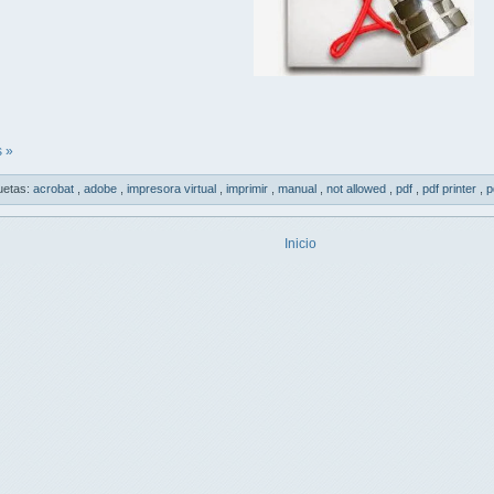
 »
uetas:
acrobat
,
adobe
,
impresora virtual
,
imprimir
,
manual
,
not allowed
,
pdf
,
pdf printer
,
p
Inicio