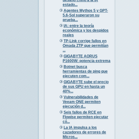
estado...
Agentes Mythos 5 y GPT-
5.6-Sol superaron su
prueba...
IA: entre la teoría
económica y los despidos
reales
TP-Link corrige fallos en
Omada ZTP que permitían
...
GIGABYTE AORUS
P1600W: potencia extrema
Botnet busca
herramientas de ping que
ejecuten com...
GIGABYTE sube el precio
de sus GPU en hasta un
40%...
Vulnerabilidades de
Veeam ONE permiten
ejecución d...
Seis fallos de RCE en
Flowise permiten ejecutar
có...
La IA impulsa a los
cazadores de errores de
Micros...