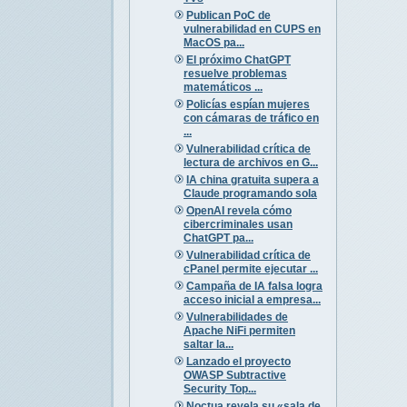
Publican PoC de
vulnerabilidad en CUPS en
MacOS pa...
El próximo ChatGPT
resuelve problemas
matemáticos ...
Policías espían mujeres
con cámaras de tráfico en
...
Vulnerabilidad crítica de
lectura de archivos en G...
IA china gratuita supera a
Claude programando sola
OpenAI revela cómo
cibercriminales usan
ChatGPT pa...
Vulnerabilidad crítica de
cPanel permite ejecutar ...
Campaña de IA falsa logra
acceso inicial a empresa...
Vulnerabilidades de
Apache NiFi permiten
saltar la...
Lanzado el proyecto
OWASP Subtractive
Security Top...
Noctua revela su «sala de