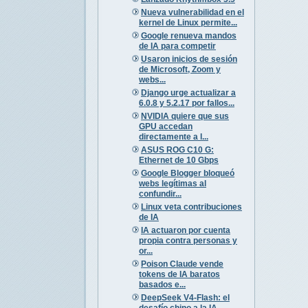
Nueva vulnerabilidad en el
kernel de Linux permite...
Google renueva mandos
de IA para competir
Usaron inicios de sesión
de Microsoft, Zoom y
webs...
Django urge actualizar a
6.0.8 y 5.2.17 por fallos...
NVIDIA quiere que sus
GPU accedan
directamente a l...
ASUS ROG C10 G:
Ethernet de 10 Gbps
Google Blogger bloqueó
webs legítimas al
confundir...
Linux veta contribuciones
de IA
IA actuaron por cuenta
propia contra personas y
or...
Poison Claude vende
tokens de IA baratos
basados e...
DeepSeek V4-Flash: el
desafío chino a la IA