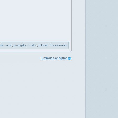
dfcreator
,
protegido
,
reader
,
tutorial
|
0 comentarios
Entradas antiguas