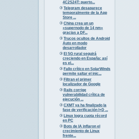
4C2S24T: puerto...
Telegram desaparece
temporalmente de la App
Store ...
China crea un un
«supernodo de 14 nm»
gracias a DF...
Trucos ocultos de Android
Auto en modo
desarrollador
El 5G rural seguirá
creciendo en España: así
es el...
Fallo crítico en SolarWinds
permite saltar el inic...
Filtran el primer
localizador de Google
Rails corrige
vulnerabilidad crítica de
ejecución ...
CXMT ya ha finalizado la
fase de verificación I+D ...
Linux logra cuota récord
en PC
Bots de IA inflaron el
crecimiento de Linux
frente...