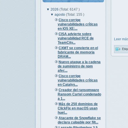
▼
2026
(Total: 6147 )
▼
agosto
(Total: 155 )
Cisco corrige
vulnerabilidades críticas
en IOS XE:...
CISA advierte sobre
vulnerabilidad RCE de
Leer más
TeamCity...
CXMT se convierte en el
Etiq
fabricante de memoria
DRAM...
Nuevo ataque a la cadena
de suministro de npm
afec...
Cisco corrige
vulnerabilidades críticas
en Catalys...
Creador del ransomware
Ransom Cartel condenado
a 1...
Más de 250 dominios de
ClickFix en macOS usan
huel...
Atacante de Snowflake se
declara culpable por filt...
Lanzado Rhythmbox 3.5