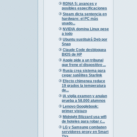
RDNA 5: avances y
posibles especificaciones
Steam dicta sentencia en
hardware: el PC más
usado...
NVIDIA domina Linux pese
a todo
Ubuntu sustituirá Deb por
Snap
Claude Code desbloquea
BIOS de HP
Apple pide a un tribunal
que frene el dispositivo ...
Rusia crea sistema para
cegar satélites Starlink
Efecto chimenea reduce
19 grados la temperatura
de...
IA vigila examen y anulan
prueba a 58.000 alumnos
Lenovo Googlebook:
primer vistazo
Midnight Blizzard usa wifi
de hoteles para robar c...
LG y Samsung combaten
servidores proxy en Smart
TVs