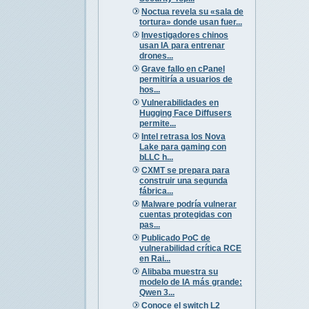
Noctua revela su «sala de
tortura» donde usan fuer...
Investigadores chinos
usan IA para entrenar
drones...
Grave fallo en cPanel
permitiría a usuarios de
hos...
Vulnerabilidades en
Hugging Face Diffusers
permite...
Intel retrasa los Nova
Lake para gaming con
bLLC h...
CXMT se prepara para
construir una segunda
fábrica...
Malware podría vulnerar
cuentas protegidas con
pas...
Publicado PoC de
vulnerabilidad crítica RCE
en Rai...
Alibaba muestra su
modelo de IA más grande:
Qwen 3...
Conoce el switch L2