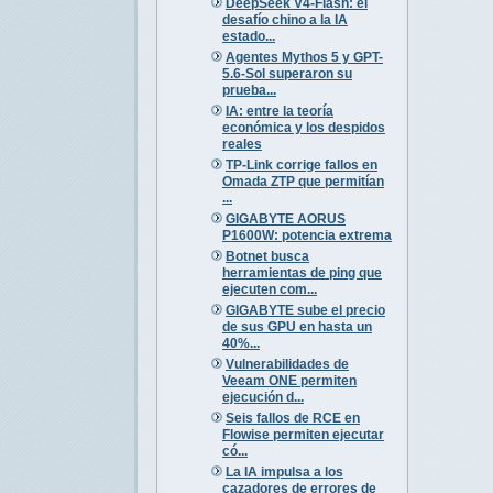
DeepSeek V4-Flash: el
desafío chino a la IA
estado...
Agentes Mythos 5 y GPT-
5.6-Sol superaron su
prueba...
IA: entre la teoría
económica y los despidos
reales
TP-Link corrige fallos en
Omada ZTP que permitían
...
GIGABYTE AORUS
P1600W: potencia extrema
Botnet busca
herramientas de ping que
ejecuten com...
GIGABYTE sube el precio
de sus GPU en hasta un
40%...
Vulnerabilidades de
Veeam ONE permiten
ejecución d...
Seis fallos de RCE en
Flowise permiten ejecutar
có...
La IA impulsa a los
cazadores de errores de