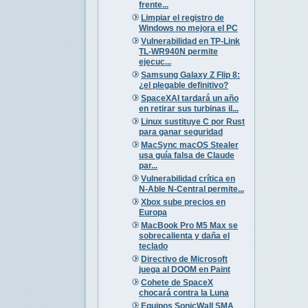
frente...
Limpiar el registro de
Windows no mejora el PC
Vulnerabilidad en TP-Link
TL-WR940N permite
ejecuc...
Samsung Galaxy Z Flip 8:
¿el plegable definitivo?
SpaceXAI tardará un año
en retirar sus turbinas il...
Linux sustituye C por Rust
para ganar seguridad
MacSync macOS Stealer
usa guía falsa de Claude
par...
Vulnerabilidad crítica en
N-Able N-Central permite...
Xbox sube precios en
Europa
MacBook Pro M5 Max se
sobrecalienta y daña el
teclado
Directivo de Microsoft
juega al DOOM en Paint
Cohete de SpaceX
chocará contra la Luna
Equipos SonicWall SMA