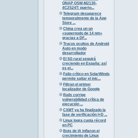
QNAP QSW-M2130-
4C2S24T: puerto...
Telegram desaparece
temporalmente de la App
Store ...
China crea un un
«supernodo de 14 nm»
gracias a DF...
Trucos ocultos de Android
Auto en modo
desarrollador
El 5G rural seguirá
creciendo en España: así
es el...
Fallo crítico en SolarWinds
permite saltar el inic...
Filtran el primer
localizador de Google
Rails corrige
vulnerabilidad crítica de
ejecución ...
CXMT ya ha finalizado la
fase de verificación I+D ...
Linux logra cuota récord
en PC
Bots de IA inflaron el
crecimiento de Linux