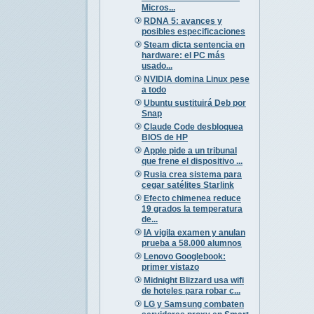
Micros...
RDNA 5: avances y
posibles especificaciones
Steam dicta sentencia en
hardware: el PC más
usado...
NVIDIA domina Linux pese
a todo
Ubuntu sustituirá Deb por
Snap
Claude Code desbloquea
BIOS de HP
Apple pide a un tribunal
que frene el dispositivo ...
Rusia crea sistema para
cegar satélites Starlink
Efecto chimenea reduce
19 grados la temperatura
de...
IA vigila examen y anulan
prueba a 58.000 alumnos
Lenovo Googlebook:
primer vistazo
Midnight Blizzard usa wifi
de hoteles para robar c...
LG y Samsung combaten