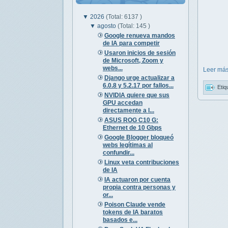
▼
2026
(Total: 6137 )
▼
agosto
(Total: 145 )
Google renueva mandos
de IA para competir
Usaron inicios de sesión
de Microsoft, Zoom y
webs...
Leer más
Django urge actualizar a
6.0.8 y 5.2.17 por fallos...
Etiq
NVIDIA quiere que sus
GPU accedan
directamente a l...
ASUS ROG C10 G:
Ethernet de 10 Gbps
Google Blogger bloqueó
webs legítimas al
confundir...
Linux veta contribuciones
de IA
IA actuaron por cuenta
propia contra personas y
or...
Poison Claude vende
tokens de IA baratos
basados e...