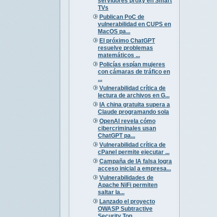
servidores proxy en Smart
TVs
Publican PoC de
vulnerabilidad en CUPS en
MacOS pa...
El próximo ChatGPT
resuelve problemas
matemáticos ...
Policías espían mujeres
con cámaras de tráfico en
...
Vulnerabilidad crítica de
lectura de archivos en G...
IA china gratuita supera a
Claude programando sola
OpenAI revela cómo
cibercriminales usan
ChatGPT pa...
Vulnerabilidad crítica de
cPanel permite ejecutar ...
Campaña de IA falsa logra
acceso inicial a empresa...
Vulnerabilidades de
Apache NiFi permiten
saltar la...
Lanzado el proyecto
OWASP Subtractive
Security Top...