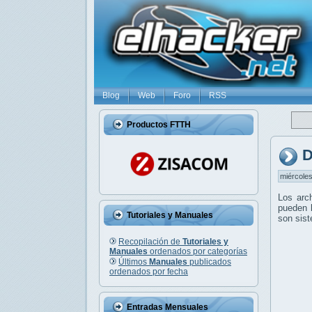
Blog
Web
Foro
RSS
Productos FTTH
D
miércoles
Los arc
pueden l
Tutoriales y Manuales
son sis
Recopilación de
Tutoriales y
Manuales
ordenados por categorías
Últimos
Manuales
publicados
ordenados por fecha
Entradas Mensuales