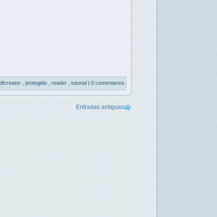
dfcreator
,
protegido
,
reader
,
tutorial
|
0 comentarios
Entradas antiguas