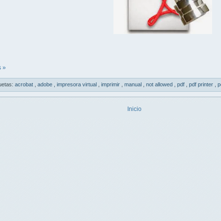
 »
uetas:
acrobat
,
adobe
,
impresora virtual
,
imprimir
,
manual
,
not allowed
,
pdf
,
pdf printer
,
p
Inicio