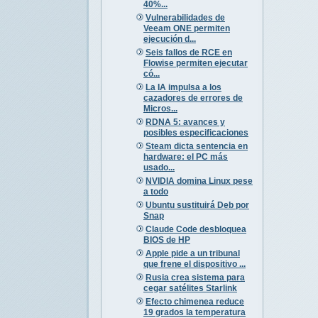
40%...
Vulnerabilidades de
Veeam ONE permiten
ejecución d...
Seis fallos de RCE en
Flowise permiten ejecutar
có...
La IA impulsa a los
cazadores de errores de
Micros...
RDNA 5: avances y
posibles especificaciones
Steam dicta sentencia en
hardware: el PC más
usado...
NVIDIA domina Linux pese
a todo
Ubuntu sustituirá Deb por
Snap
Claude Code desbloquea
BIOS de HP
Apple pide a un tribunal
que frene el dispositivo ...
Rusia crea sistema para
cegar satélites Starlink
Efecto chimenea reduce
19 grados la temperatura