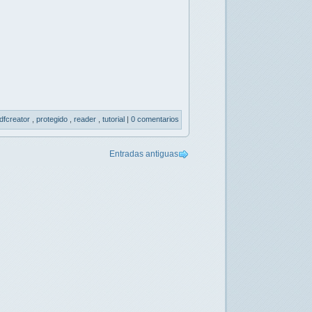
dfcreator
,
protegido
,
reader
,
tutorial
|
0 comentarios
Entradas antiguas