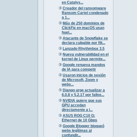
en Catalys...
Creador del ransomware
Ransom Cartel condenado
a 1...
Más de 250 dominios de
ClickFix en macOS usan
huel...
Atacante de Snowflake se
declara culpable por filt...
Lanzado Rhythmbox 3.5
Nueva vulnerabilidad en el
kernel de Linux permite...
Google renueva mandos
de IA para competir
Usaron inicios de sesión
de Microsoft, Zoom y
webs...
Django urge actualizar a
6.0.8 y 5.2.17 por fallos...
NVIDIA quiere que sus
GPU accedan
directamente a l...
ASUS ROG C10 G:
Ethernet de 10 Gbps
Google Blogger bloqueó
webs legítimas al
confundir...