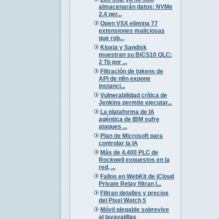
almacenarán datos: NVMe
2.4 per...
Open VSX elimina 77
extensiones maliciosas
que rob...
Kioxia y Sandisk
muestran su BiCS10 QLC:
2 Tb por ...
Filtración de tokens de
API de n8n expone
instanci...
Vulnerabilidad crítica de
Jenkins permite ejecutar...
La plataforma de IA
agéntica de IBM sufre
ataques ...
Plan de Microsoft para
controlar la IA
Más de 4.400 PLC de
Rockwell expuestos en la
red, ...
Fallos en WebKit de iCloud
Private Relay filtran I...
Filtran detalles y precios
del Pixel Watch 5
Móvil plegable sobrevive
al lavavajillas