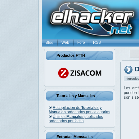
Blog
Web
Foro
RSS
Productos FTTH
D
miércoles
Los arc
pueden l
Tutoriales y Manuales
son sis
Recopilación de
Tutoriales y
Manuales
ordenados por categorías
Últimos
Manuales
publicados
ordenados por fecha
Entradas Mensuales