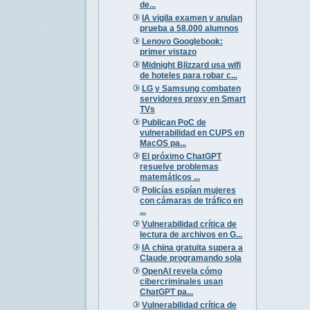
de...
IA vigila examen y anulan
prueba a 58.000 alumnos
Lenovo Googlebook:
primer vistazo
Midnight Blizzard usa wifi
de hoteles para robar c...
LG y Samsung combaten
servidores proxy en Smart
TVs
Publican PoC de
vulnerabilidad en CUPS en
MacOS pa...
El próximo ChatGPT
resuelve problemas
matemáticos ...
Policías espían mujeres
con cámaras de tráfico en
...
Vulnerabilidad crítica de
lectura de archivos en G...
IA china gratuita supera a
Claude programando sola
OpenAI revela cómo
cibercriminales usan
ChatGPT pa...
Vulnerabilidad crítica de