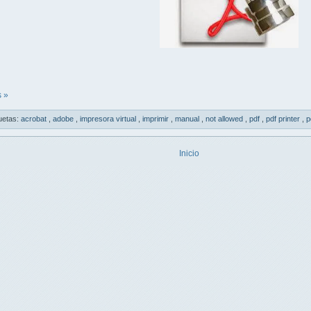
 »
uetas:
acrobat
,
adobe
,
impresora virtual
,
imprimir
,
manual
,
not allowed
,
pdf
,
pdf printer
,
p
Inicio