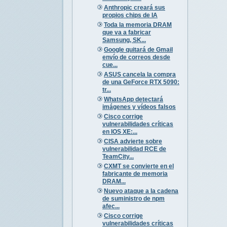
Anthropic creará sus
propios chips de IA
Toda la memoria DRAM
que va a fabricar
Samsung, SK...
Google quitará de Gmail
envío de correos desde
cue...
ASUS cancela la compra
de una GeForce RTX 5090:
tr...
WhatsApp detectará
imágenes y vídeos falsos
Cisco corrige
vulnerabilidades críticas
en IOS XE:...
CISA advierte sobre
vulnerabilidad RCE de
TeamCity...
CXMT se convierte en el
fabricante de memoria
DRAM...
Nuevo ataque a la cadena
de suministro de npm
afec...
Cisco corrige
vulnerabilidades críticas