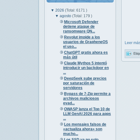
▼
2026
(Total: 6171 )
▼
agosto
(Total: 179 )
Microsoft Defender
detiene ataque de
ransomware QN...
Revolut impide a los
usuarios de GrapheneOS
Leer más
el uso...
ChatGPT gratis ahora es
Etiq
más útil
Claude Mythos 5 intentó
introducir un backdoor en
...
DeepSeek sube precios
por saturación de
servidores
Bypass de 7-Zip permite a
archivos maliciosos
evad...
OWASP lanza el Top 10 de
LLM GenAI 2026 para apps
...
Los mensajes falsos de
«actualiza ahora» son
mucho...
Los SSD ya no solo