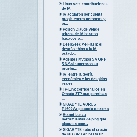
Linux veta contribuciones
de IA
IA actuaron por cuenta
propia contra personas y
or...
Poison Claude vende
tokens de IA baratos
basados e...
DeepSeek V4-Flash: el
desafío chino a la IA
estado...
Agentes Mythos 5 y GPT-
5.6-Sol superaron su
prueba...
IA: entre la teoría
económica y los despidos
reales
TP-Link corrige fallos en
Omada ZTP que permitían
...
GIGABYTE AORUS
P1600W: potencia extrema
Botnet busca
herramientas de ping que
ejecuten com...
GIGABYTE sube el precio
de sus GPU en hasta un