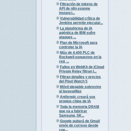
Filtración de tokens de
API de n8n expone
instanci...
Vulnerabilidad crítica de
Jenkins permite ejecutar...
La plataforma de IA
agéntica de IBM sufre
ataques ...
Plan de Microsoft para
controlar la IA
Más de 4.400 PLC de
Rockwell expuestos en la
red, ...
Fallos en WebKit de iCloud
Private Relay filtran I...
Filtran detalles y precios
del Pixel Watch 5
Móvil plegable sobrevive
al lavavajillas
Anthropic creará sus
propios chips de IA
Toda la memoria DRAM
que va a fabricar
Samsung, SK...
Google quitará de Gmail
envío de correos desde
cue...