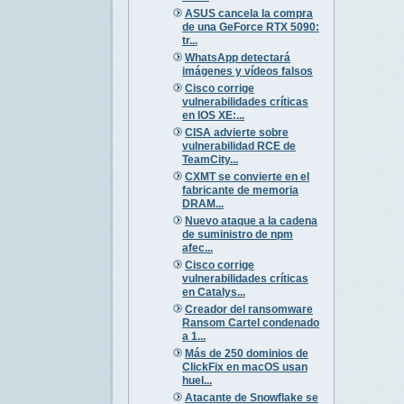
ASUS cancela la compra
de una GeForce RTX 5090:
tr...
WhatsApp detectará
imágenes y vídeos falsos
Cisco corrige
vulnerabilidades críticas
en IOS XE:...
CISA advierte sobre
vulnerabilidad RCE de
TeamCity...
CXMT se convierte en el
fabricante de memoria
DRAM...
Nuevo ataque a la cadena
de suministro de npm
afec...
Cisco corrige
vulnerabilidades críticas
en Catalys...
Creador del ransomware
Ransom Cartel condenado
a 1...
Más de 250 dominios de
ClickFix en macOS usan
huel...
Atacante de Snowflake se