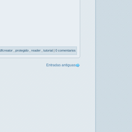
dfcreator
,
protegido
,
reader
,
tutorial
|
0 comentarios
Entradas antiguas