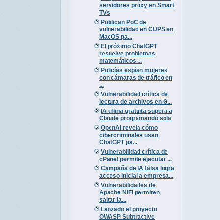
servidores proxy en Smart
TVs
Publican PoC de
vulnerabilidad en CUPS en
MacOS pa...
El próximo ChatGPT
resuelve problemas
matemáticos ...
Policías espían mujeres
con cámaras de tráfico en
...
Vulnerabilidad crítica de
lectura de archivos en G...
IA china gratuita supera a
Claude programando sola
OpenAI revela cómo
cibercriminales usan
ChatGPT pa...
Vulnerabilidad crítica de
cPanel permite ejecutar ...
Campaña de IA falsa logra
acceso inicial a empresa...
Vulnerabilidades de
Apache NiFi permiten
saltar la...
Lanzado el proyecto
OWASP Subtractive