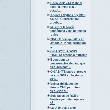
DeepSeek V4-Flash: el
desafío chino a la IA
estado...
Agentes Mythos 5 y GPT-
5.6-Sol superaron su
prueba...
IA: entre la teoría
económica y los despidos
reales
TP-Link corrige fallos en
Omada ZTP que permitían
...
GIGABYTE AORUS
P1600W: potencia extrema
Botnet busca
herramientas de ping que
ejecuten com...
GIGABYTE sube el precio
de sus GPU en hasta un
40%...
Vulnerabilidades de
Veeam ONE permiten
ejecución d...
Seis fallos de RCE en
Flowise permiten ejecutar
có...
La IA impulsa a los