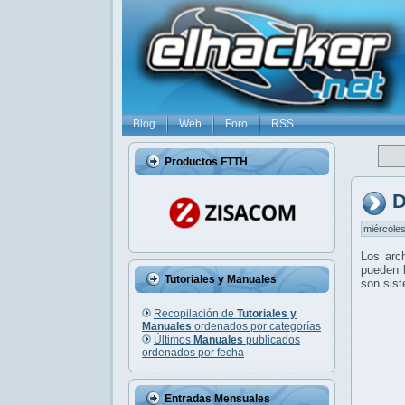
Blog
Web
Foro
RSS
Productos FTTH
D
miércoles
Los arc
pueden l
Tutoriales y Manuales
son sis
Recopilación de
Tutoriales y
Manuales
ordenados por categorías
Últimos
Manuales
publicados
ordenados por fecha
Entradas Mensuales