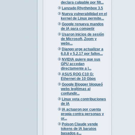
declara culpable por filt...
Lanzado Rhythmbox 3.5
Nueva vulnerabilidad en el
kernel de Linux permite...
Google renueva mandos
de IA para competir
Usaron inicios de sesión
de Microsoft, Zoom y
webs...
Django urge actualizar a
6.0.8 y 5.2.17 por fallos...
NVIDIA quiere que sus
GPU accedan
directamente a l...
ASUS ROG C10 G:
Ethernet de 10 Gbps
Google Blogger bloqueó
webs legítimas al
confundir...
Linux veta contribuciones
de IA
IA actuaron por cuenta
propia contra personas y
or...
Poison Claude vende
tokens de IA baratos
basados e...