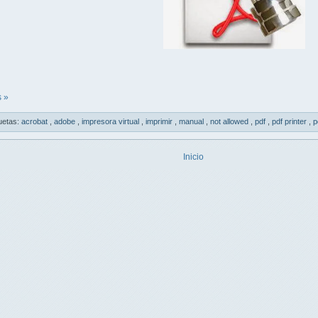
 »
uetas:
acrobat
,
adobe
,
impresora virtual
,
imprimir
,
manual
,
not allowed
,
pdf
,
pdf printer
,
p
Inicio