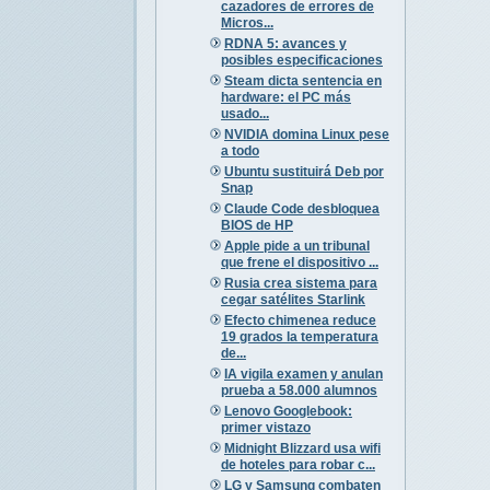
cazadores de errores de
Micros...
RDNA 5: avances y
posibles especificaciones
Steam dicta sentencia en
hardware: el PC más
usado...
NVIDIA domina Linux pese
a todo
Ubuntu sustituirá Deb por
Snap
Claude Code desbloquea
BIOS de HP
Apple pide a un tribunal
que frene el dispositivo ...
Rusia crea sistema para
cegar satélites Starlink
Efecto chimenea reduce
19 grados la temperatura
de...
IA vigila examen y anulan
prueba a 58.000 alumnos
Lenovo Googlebook:
primer vistazo
Midnight Blizzard usa wifi
de hoteles para robar c...
LG y Samsung combaten