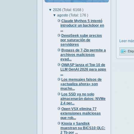
▼
2026
(Total: 6168 )
▼
agosto
(Total: 176 )
Claude Mythos 5 intentó
introducir un backdoor en
...
DeepSeek sube precios
por saturación de
Leer más
servidores
Bypass de 7-Zip permite a
Etiq
archivos maliciosos
evad...
OWASP lanza el Top 10 de
LLM GenAI 2026 para apps
...
Los mensajes falsos de
«actualiza ahora» son
mucho...
Los SSD ya no solo
almacenarán datos: NVMe
2.4 per...
Open VSX elimina 77
extensiones maliciosas
que rob...
Kioxia y Sandisk
muestran su BiCS10 QLC:
2 Tb por ...