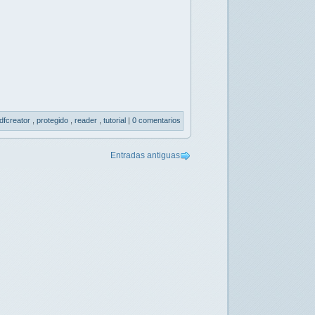
dfcreator
,
protegido
,
reader
,
tutorial
|
0 comentarios
Entradas antiguas