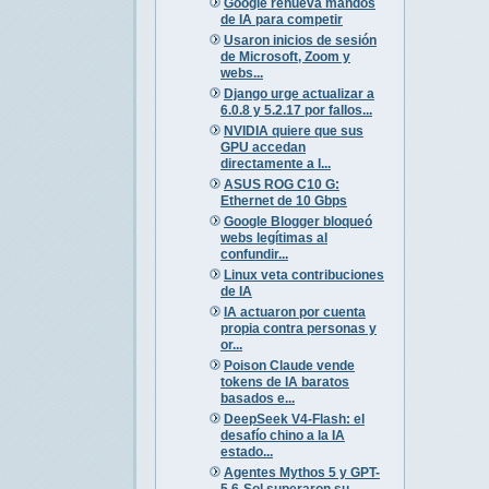
Google renueva mandos
de IA para competir
Usaron inicios de sesión
de Microsoft, Zoom y
webs...
Django urge actualizar a
6.0.8 y 5.2.17 por fallos...
NVIDIA quiere que sus
GPU accedan
directamente a l...
ASUS ROG C10 G:
Ethernet de 10 Gbps
Google Blogger bloqueó
webs legítimas al
confundir...
Linux veta contribuciones
de IA
IA actuaron por cuenta
propia contra personas y
or...
Poison Claude vende
tokens de IA baratos
basados e...
DeepSeek V4-Flash: el
desafío chino a la IA
estado...
Agentes Mythos 5 y GPT-
5.6-Sol superaron su