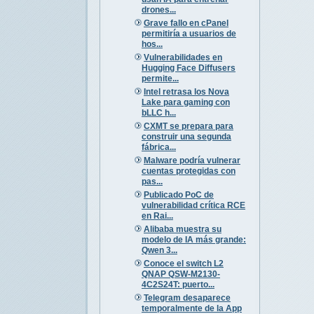
drones...
Grave fallo en cPanel
permitiría a usuarios de
hos...
Vulnerabilidades en
Hugging Face Diffusers
permite...
Intel retrasa los Nova
Lake para gaming con
bLLC h...
CXMT se prepara para
construir una segunda
fábrica...
Malware podría vulnerar
cuentas protegidas con
pas...
Publicado PoC de
vulnerabilidad crítica RCE
en Rai...
Alibaba muestra su
modelo de IA más grande:
Qwen 3...
Conoce el switch L2
QNAP QSW-M2130-
4C2S24T: puerto...
Telegram desaparece
temporalmente de la App