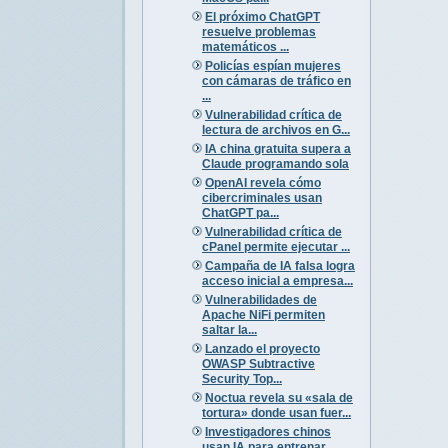
El próximo ChatGPT
resuelve problemas
matemáticos ...
Policías espían mujeres
con cámaras de tráfico en
...
Vulnerabilidad crítica de
lectura de archivos en G...
IA china gratuita supera a
Claude programando sola
OpenAI revela cómo
cibercriminales usan
ChatGPT pa...
Vulnerabilidad crítica de
cPanel permite ejecutar ...
Campaña de IA falsa logra
acceso inicial a empresa...
Vulnerabilidades de
Apache NiFi permiten
saltar la...
Lanzado el proyecto
OWASP Subtractive
Security Top...
Noctua revela su «sala de
tortura» donde usan fuer...
Investigadores chinos
usan IA para entrenar