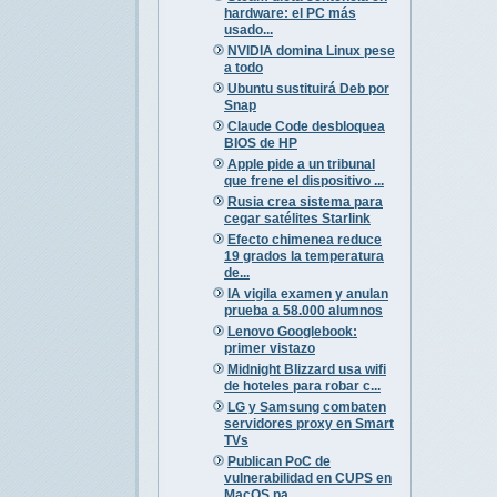
hardware: el PC más
usado...
NVIDIA domina Linux pese
a todo
Ubuntu sustituirá Deb por
Snap
Claude Code desbloquea
BIOS de HP
Apple pide a un tribunal
que frene el dispositivo ...
Rusia crea sistema para
cegar satélites Starlink
Efecto chimenea reduce
19 grados la temperatura
de...
IA vigila examen y anulan
prueba a 58.000 alumnos
Lenovo Googlebook:
primer vistazo
Midnight Blizzard usa wifi
de hoteles para robar c...
LG y Samsung combaten
servidores proxy en Smart
TVs
Publican PoC de
vulnerabilidad en CUPS en
MacOS pa...