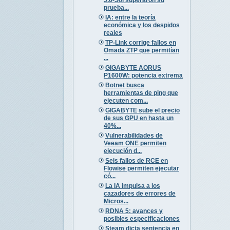
prueba...
IA: entre la teoría
económica y los despidos
reales
TP-Link corrige fallos en
Omada ZTP que permitían
...
GIGABYTE AORUS
P1600W: potencia extrema
Botnet busca
herramientas de ping que
ejecuten com...
GIGABYTE sube el precio
de sus GPU en hasta un
40%...
Vulnerabilidades de
Veeam ONE permiten
ejecución d...
Seis fallos de RCE en
Flowise permiten ejecutar
có...
La IA impulsa a los
cazadores de errores de
Micros...
RDNA 5: avances y
posibles especificaciones
Steam dicta sentencia en