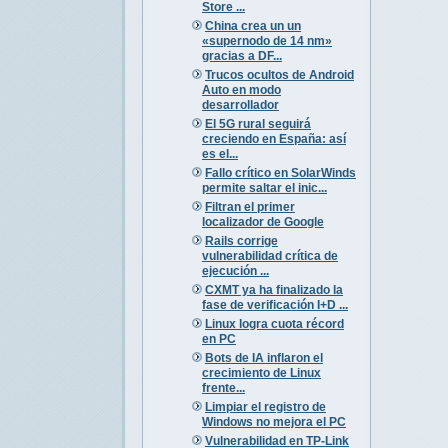
Store ...
China crea un un
«supernodo de 14 nm»
gracias a DF...
Trucos ocultos de Android
Auto en modo
desarrollador
El 5G rural seguirá
creciendo en España: así
es el...
Fallo crítico en SolarWinds
permite saltar el inic...
Filtran el primer
localizador de Google
Rails corrige
vulnerabilidad crítica de
ejecución ...
CXMT ya ha finalizado la
fase de verificación I+D ...
Linux logra cuota récord
en PC
Bots de IA inflaron el
crecimiento de Linux
frente...
Limpiar el registro de
Windows no mejora el PC
Vulnerabilidad en TP-Link