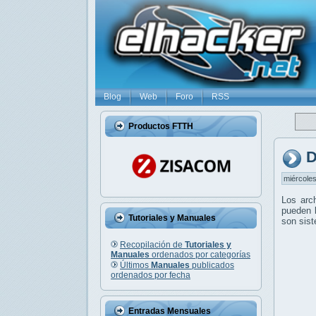
Blog
Web
Foro
RSS
Productos FTTH
D
miércoles
Los arc
pueden l
Tutoriales y Manuales
son sis
Recopilación de
Tutoriales y
Manuales
ordenados por categorías
Últimos
Manuales
publicados
ordenados por fecha
Entradas Mensuales