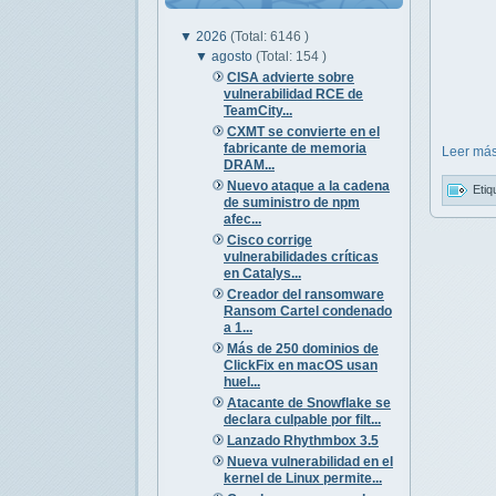
▼
2026
(Total: 6146 )
▼
agosto
(Total: 154 )
CISA advierte sobre
vulnerabilidad RCE de
TeamCity...
CXMT se convierte en el
fabricante de memoria
Leer más
DRAM...
Nuevo ataque a la cadena
Etiq
de suministro de npm
afec...
Cisco corrige
vulnerabilidades críticas
en Catalys...
Creador del ransomware
Ransom Cartel condenado
a 1...
Más de 250 dominios de
ClickFix en macOS usan
huel...
Atacante de Snowflake se
declara culpable por filt...
Lanzado Rhythmbox 3.5
Nueva vulnerabilidad en el
kernel de Linux permite...