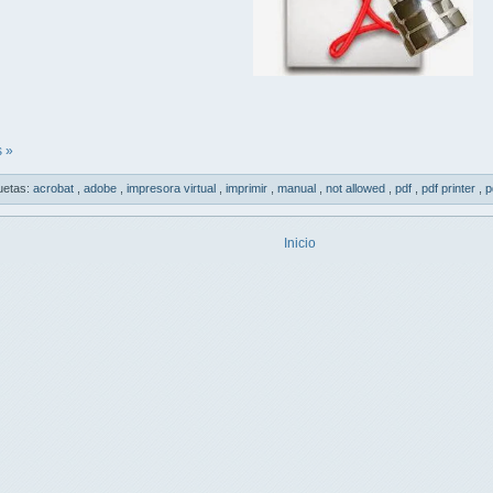
 »
uetas:
acrobat
,
adobe
,
impresora virtual
,
imprimir
,
manual
,
not allowed
,
pdf
,
pdf printer
,
p
Inicio