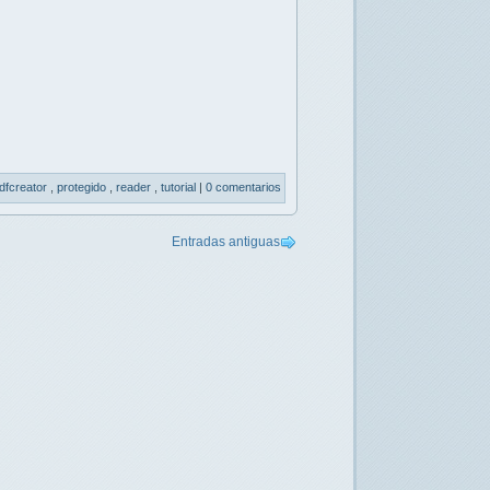
dfcreator
,
protegido
,
reader
,
tutorial
|
0 comentarios
Entradas antiguas