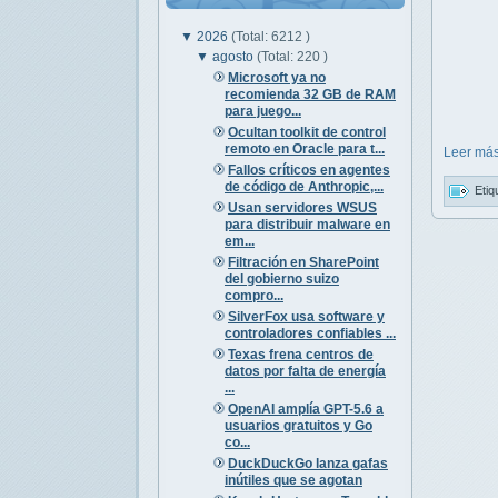
▼
2026
(Total: 6212 )
▼
agosto
(Total: 220 )
Microsoft ya no
recomienda 32 GB de RAM
para juego...
Ocultan toolkit de control
remoto en Oracle para t...
Leer más
Fallos críticos en agentes
de código de Anthropic,...
Etiq
Usan servidores WSUS
para distribuir malware en
em...
Filtración en SharePoint
del gobierno suizo
compro...
SilverFox usa software y
controladores confiables ...
Texas frena centros de
datos por falta de energía
...
OpenAI amplía GPT-5.6 a
usuarios gratuitos y Go
co...
DuckDuckGo lanza gafas
inútiles que se agotan