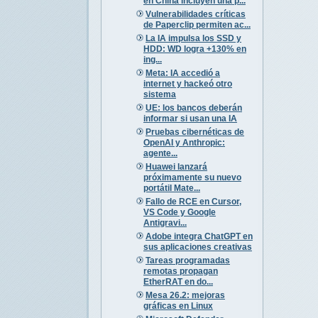
en China incluyen una p...
Vulnerabilidades críticas
de Paperclip permiten ac...
La IA impulsa los SSD y
HDD: WD logra +130% en
ing...
Meta: IA accedió a
internet y hackeó otro
sistema
UE: los bancos deberán
informar si usan una IA
Pruebas cibernéticas de
OpenAI y Anthropic:
agente...
Huawei lanzará
próximamente su nuevo
portátil Mate...
Fallo de RCE en Cursor,
VS Code y Google
Antigravi...
Adobe integra ChatGPT en
sus aplicaciones creativas
Tareas programadas
remotas propagan
EtherRAT en do...
Mesa 26.2: mejoras
gráficas en Linux