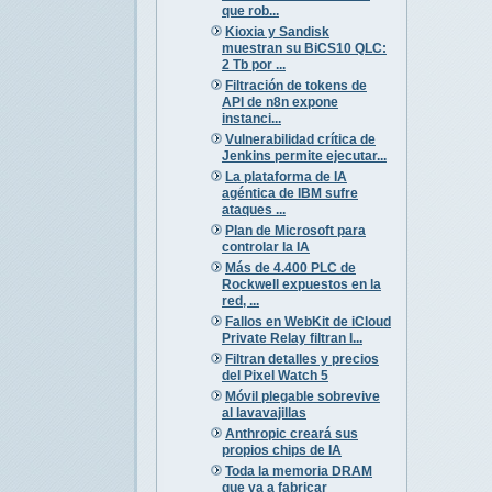
que rob...
Kioxia y Sandisk
muestran su BiCS10 QLC:
2 Tb por ...
Filtración de tokens de
API de n8n expone
instanci...
Vulnerabilidad crítica de
Jenkins permite ejecutar...
La plataforma de IA
agéntica de IBM sufre
ataques ...
Plan de Microsoft para
controlar la IA
Más de 4.400 PLC de
Rockwell expuestos en la
red, ...
Fallos en WebKit de iCloud
Private Relay filtran I...
Filtran detalles y precios
del Pixel Watch 5
Móvil plegable sobrevive
al lavavajillas
Anthropic creará sus
propios chips de IA
Toda la memoria DRAM
que va a fabricar