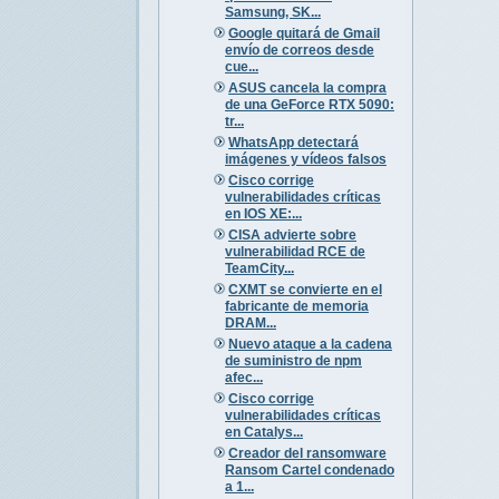
Samsung, SK...
Google quitará de Gmail
envío de correos desde
cue...
ASUS cancela la compra
de una GeForce RTX 5090:
tr...
WhatsApp detectará
imágenes y vídeos falsos
Cisco corrige
vulnerabilidades críticas
en IOS XE:...
CISA advierte sobre
vulnerabilidad RCE de
TeamCity...
CXMT se convierte en el
fabricante de memoria
DRAM...
Nuevo ataque a la cadena
de suministro de npm
afec...
Cisco corrige
vulnerabilidades críticas
en Catalys...
Creador del ransomware
Ransom Cartel condenado
a 1...