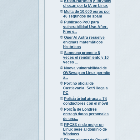
Kroah-Hartman y Torvalds
chocan por la IA en Linux
Multa de 10.000 euros por
46 segundos de spam
Publicado PoC para
vulnerabilidad Use-After-
Free e...
OpenAI Astra resuelve
enigmas matemáticos
históricos
Samsung promete 8
veces el rendimiento y 10
veces ...
Nueva vulnerabilidad de
OVSwrap en Linux permite
a...
Port no oficial de
Castlevania: SotN llega a
PC
Policía árbol atrapa a 74
conductores con el móvil
Policía de Londres
entregó datos personales
de una...
RPCS3 rinde mejor en
Linux pese al dominio de
Windows
Filtran altavoz de OpenAI