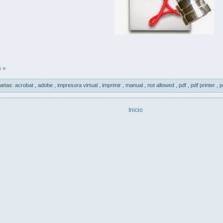
 »
uetas:
acrobat
,
adobe
,
impresora virtual
,
imprimir
,
manual
,
not allowed
,
pdf
,
pdf printer
,
p
Inicio