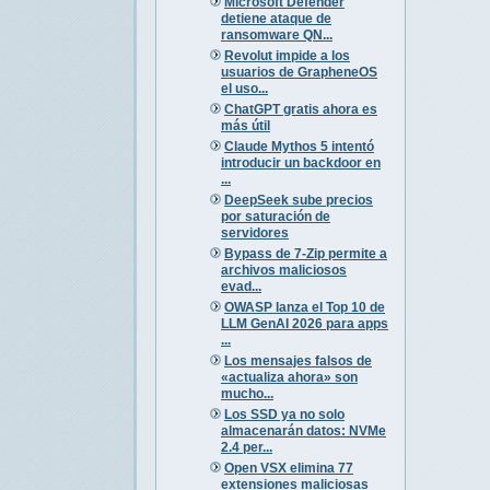
Microsoft Defender
detiene ataque de
ransomware QN...
Revolut impide a los
usuarios de GrapheneOS
el uso...
ChatGPT gratis ahora es
más útil
Claude Mythos 5 intentó
introducir un backdoor en
...
DeepSeek sube precios
por saturación de
servidores
Bypass de 7-Zip permite a
archivos maliciosos
evad...
OWASP lanza el Top 10 de
LLM GenAI 2026 para apps
...
Los mensajes falsos de
«actualiza ahora» son
mucho...
Los SSD ya no solo
almacenarán datos: NVMe
2.4 per...
Open VSX elimina 77
extensiones maliciosas