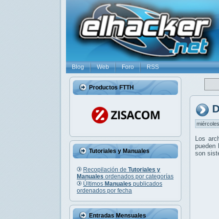
Blog
Web
Foro
RSS
Productos FTTH
D
miércoles
Los arc
pueden l
Tutoriales y Manuales
son sis
Recopilación de
Tutoriales y
Manuales
ordenados por categorías
Últimos
Manuales
publicados
ordenados por fecha
Entradas Mensuales