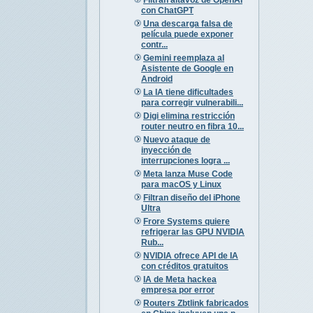
con ChatGPT
Una descarga falsa de
película puede exponer
contr...
Gemini reemplaza al
Asistente de Google en
Android
La IA tiene dificultades
para corregir vulnerabili...
Digi elimina restricción
router neutro en fibra 10...
Nuevo ataque de
inyección de
interrupciones logra ...
Meta lanza Muse Code
para macOS y Linux
Filtran diseño del iPhone
Ultra
Frore Systems quiere
refrigerar las GPU NVIDIA
Rub...
NVIDIA ofrece API de IA
con créditos gratuitos
IA de Meta hackea
empresa por error
Routers Zbtlink fabricados