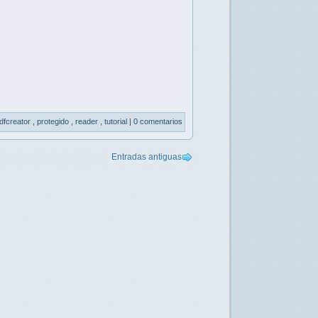
dfcreator
,
protegido
,
reader
,
tutorial
|
0 comentarios
Entradas antiguas