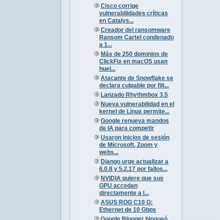
Cisco corrige
vulnerabilidades críticas
en Catalys...
Creador del ransomware
Ransom Cartel condenado
a 1...
Más de 250 dominios de
ClickFix en macOS usan
huel...
Atacante de Snowflake se
declara culpable por filt...
Lanzado Rhythmbox 3.5
Nueva vulnerabilidad en el
kernel de Linux permite...
Google renueva mandos
de IA para competir
Usaron inicios de sesión
de Microsoft, Zoom y
webs...
Django urge actualizar a
6.0.8 y 5.2.17 por fallos...
NVIDIA quiere que sus
GPU accedan
directamente a l...
ASUS ROG C10 G:
Ethernet de 10 Gbps
Google Blogger bloqueó