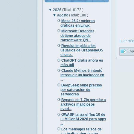
▼
2026
(Total: 6172 )
▼
agosto
(Total: 180 )
Mesa 26.2: mejoras
gráficas en Linux
Microsoft Defender
detiene ataque de
ransomware QN...
Leer más
Revolut impide a los
usuarios de GrapheneOS
Etiq
el uso...
ChatGPT gratis ahora es
más útil
Claude Mythos 5 intentó
introducir un backdoor en
...
DeepSeek sube precios
por saturación de
servidores
Bypass de 7-Zip permite a
archivos maliciosos
evad...
OWASP lanza el Top 10 de
LLM GenAI 2026 para apps
...
Los mensajes falsos de
«actualiza ahora» son