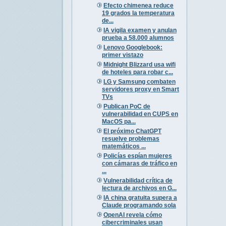
Efecto chimenea reduce
19 grados la temperatura
de...
IA vigila examen y anulan
prueba a 58.000 alumnos
Lenovo Googlebook:
primer vistazo
Midnight Blizzard usa wifi
de hoteles para robar c...
LG y Samsung combaten
servidores proxy en Smart
TVs
Publican PoC de
vulnerabilidad en CUPS en
MacOS pa...
El próximo ChatGPT
resuelve problemas
matemáticos ...
Policías espían mujeres
con cámaras de tráfico en
...
Vulnerabilidad crítica de
lectura de archivos en G...
IA china gratuita supera a
Claude programando sola
OpenAI revela cómo
cibercriminales usan