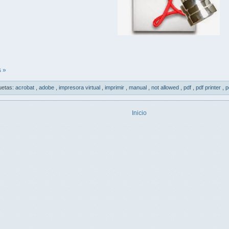
 »
uetas:
acrobat
,
adobe
,
impresora virtual
,
imprimir
,
manual
,
not allowed
,
pdf
,
pdf printer
,
p
Inicio