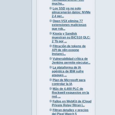
mucho...
Los SSD ya no solo
almacenarán datos: NVMe
2.4 per...
Open VSX elimina 77
extensiones maliciosas
que rob...
Kioxia y Sandisk
muestran su BiCS10 QLC:
2 Tb por ...
Filtración de tokens de
API de n8n expone
instanci...
Vulnerabilidad crítica de
Jenkins permite ejecutar...
La plataforma de IA
agéntica de IBM sufre
ataques ...
Plan de Microsoft para
controlar la IA
Más de 4.400 PLC de
Rockwell expuestos en la
red, ...
Fallos en WebKit de iCloud
Private Relay filtran I...
Filtran detalles y precios
del Pixel Watch 5