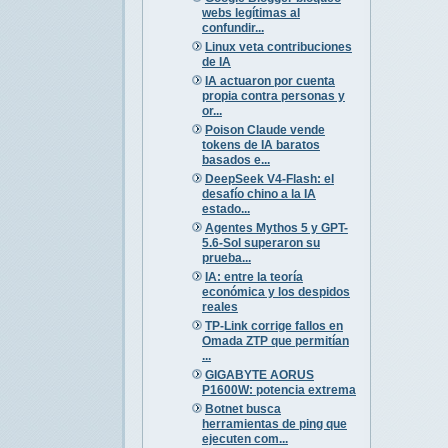
webs legítimas al
confundir...
Linux veta contribuciones
de IA
IA actuaron por cuenta
propia contra personas y
or...
Poison Claude vende
tokens de IA baratos
basados e...
DeepSeek V4-Flash: el
desafío chino a la IA
estado...
Agentes Mythos 5 y GPT-
5.6-Sol superaron su
prueba...
IA: entre la teoría
económica y los despidos
reales
TP-Link corrige fallos en
Omada ZTP que permitían
...
GIGABYTE AORUS
P1600W: potencia extrema
Botnet busca
herramientas de ping que
ejecuten com...