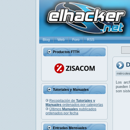
Blog
Web
Foro
RSS
Productos FTTH
D
miércoles
Los arc
pueden l
Tutoriales y Manuales
son sis
Recopilación de
Tutoriales y
Manuales
ordenados por categorías
Últimos
Manuales
publicados
ordenados por fecha
Entradas Mensuales