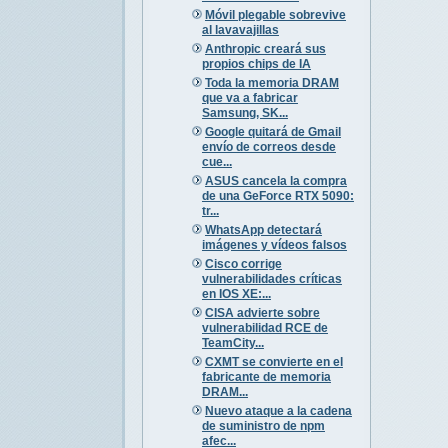
Móvil plegable sobrevive
al lavavajillas
Anthropic creará sus
propios chips de IA
Toda la memoria DRAM
que va a fabricar
Samsung, SK...
Google quitará de Gmail
envío de correos desde
cue...
ASUS cancela la compra
de una GeForce RTX 5090:
tr...
WhatsApp detectará
imágenes y vídeos falsos
Cisco corrige
vulnerabilidades críticas
en IOS XE:...
CISA advierte sobre
vulnerabilidad RCE de
TeamCity...
CXMT se convierte en el
fabricante de memoria
DRAM...
Nuevo ataque a la cadena
de suministro de npm
afec...