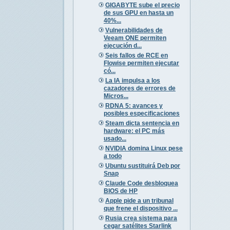
GIGABYTE sube el precio
de sus GPU en hasta un
40%...
Vulnerabilidades de
Veeam ONE permiten
ejecución d...
Seis fallos de RCE en
Flowise permiten ejecutar
có...
La IA impulsa a los
cazadores de errores de
Micros...
RDNA 5: avances y
posibles especificaciones
Steam dicta sentencia en
hardware: el PC más
usado...
NVIDIA domina Linux pese
a todo
Ubuntu sustituirá Deb por
Snap
Claude Code desbloquea
BIOS de HP
Apple pide a un tribunal
que frene el dispositivo ...
Rusia crea sistema para
cegar satélites Starlink