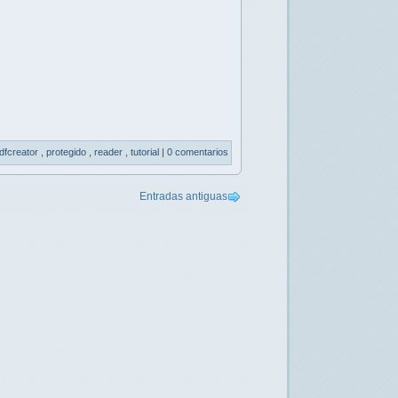
dfcreator
,
protegido
,
reader
,
tutorial
|
0 comentarios
Entradas antiguas