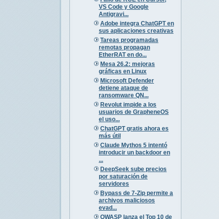
VS Code y Google
Antigravi...
Adobe integra ChatGPT en
sus aplicaciones creativas
Tareas programadas
remotas propagan
EtherRAT en do...
Mesa 26.2: mejoras
gráficas en Linux
Microsoft Defender
detiene ataque de
ransomware QN...
Revolut impide a los
usuarios de GrapheneOS
el uso...
ChatGPT gratis ahora es
más útil
Claude Mythos 5 intentó
introducir un backdoor en
...
DeepSeek sube precios
por saturación de
servidores
Bypass de 7-Zip permite a
archivos maliciosos
evad...
OWASP lanza el Top 10 de