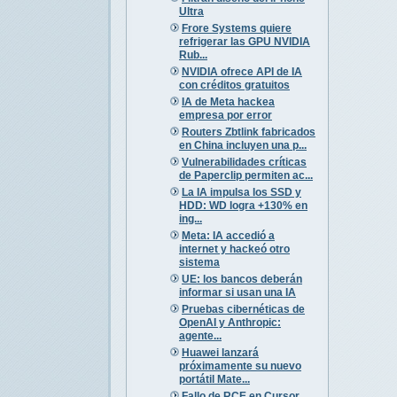
Ultra
Frore Systems quiere
refrigerar las GPU NVIDIA
Rub...
NVIDIA ofrece API de IA
con créditos gratuitos
IA de Meta hackea
empresa por error
Routers Zbtlink fabricados
en China incluyen una p...
Vulnerabilidades críticas
de Paperclip permiten ac...
La IA impulsa los SSD y
HDD: WD logra +130% en
ing...
Meta: IA accedió a
internet y hackeó otro
sistema
UE: los bancos deberán
informar si usan una IA
Pruebas cibernéticas de
OpenAI y Anthropic:
agente...
Huawei lanzará
próximamente su nuevo
portátil Mate...
Fallo de RCE en Cursor,