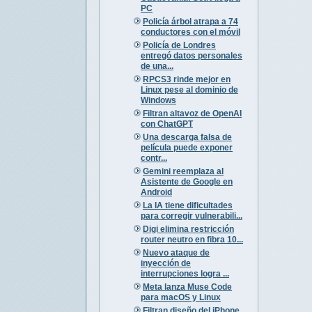
PC
Policía árbol atrapa a 74
conductores con el móvil
Policía de Londres
entregó datos personales
de una...
RPCS3 rinde mejor en
Linux pese al dominio de
Windows
Filtran altavoz de OpenAI
con ChatGPT
Una descarga falsa de
película puede exponer
contr...
Gemini reemplaza al
Asistente de Google en
Android
La IA tiene dificultades
para corregir vulnerabili...
Digi elimina restricción
router neutro en fibra 10...
Nuevo ataque de
inyección de
interrupciones logra ...
Meta lanza Muse Code
para macOS y Linux
Filtran diseño del iPhone