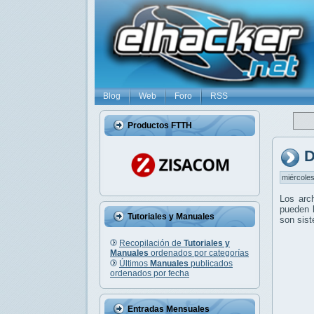
Blog
Web
Foro
RSS
Productos FTTH
D
miércoles
Los arc
pueden l
Tutoriales y Manuales
son sis
Recopilación de
Tutoriales y
Manuales
ordenados por categorías
Últimos
Manuales
publicados
ordenados por fecha
Entradas Mensuales