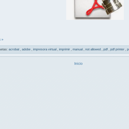
 »
uetas:
acrobat
,
adobe
,
impresora virtual
,
imprimir
,
manual
,
not allowed
,
pdf
,
pdf printer
,
p
Inicio