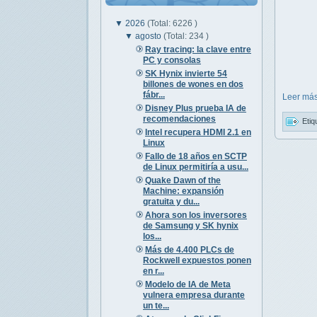
▼
2026
(Total: 6226 )
▼
agosto
(Total: 234 )
Ray tracing: la clave entre
PC y consolas
SK Hynix invierte 54
billones de wones en dos
fábr...
Leer más
Disney Plus prueba IA de
recomendaciones
Etiq
Intel recupera HDMI 2.1 en
Linux
Fallo de 18 años en SCTP
de Linux permitiría a usu...
Quake Dawn of the
Machine: expansión
gratuita y du...
Ahora son los inversores
de Samsung y SK hynix
los...
Más de 4.400 PLCs de
Rockwell expuestos ponen
en r...
Modelo de IA de Meta
vulnera empresa durante
un te...