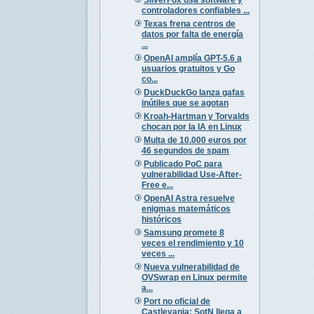
controladores confiables ...
Texas frena centros de
datos por falta de energía
...
OpenAI amplía GPT-5.6 a
usuarios gratuitos y Go
co...
DuckDuckGo lanza gafas
inútiles que se agotan
Kroah-Hartman y Torvalds
chocan por la IA en Linux
Multa de 10.000 euros por
46 segundos de spam
Publicado PoC para
vulnerabilidad Use-After-
Free e...
OpenAI Astra resuelve
enigmas matemáticos
históricos
Samsung promete 8
veces el rendimiento y 10
veces ...
Nueva vulnerabilidad de
OVSwrap en Linux permite
a...
Port no oficial de
Castlevania: SotN llega a