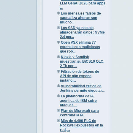
LLM GenAI 2026 para apps
...
Los mensajes falsos de
«actualiza ahora» son
mucho...
Los SSD ya no solo
almacenarán datos: NVMe
2.4 per...
Open VSX elimina 77
extensiones maliciosas
que rob...
Kioxia y Sandisk
muestran su BiCS10 QLC:
2 Tb por ...
Filtración de tokens de
API de n8n expone
instanci...
Vulnerabilidad crítica de
Jenkins permite ejecutar...
La plataforma de IA
agéntica de IBM sufre
ataques ...
Plan de Microsoft para
controlar la IA
Más de 4.400 PLC de
Rockwell expuestos en la
red, ...