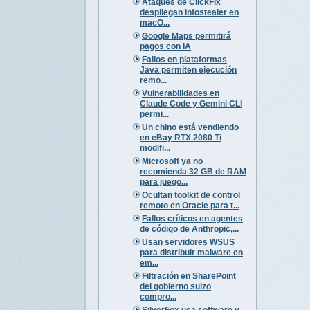
Ataques de ClickFix
despliegan infostealer en
macO...
Google Maps permitirá
pagos con IA
Fallos en plataformas
Java permiten ejecución
remo...
Vulnerabilidades en
Claude Code y Gemini CLI
permi...
Un chino está vendiendo
en eBay RTX 2080 Ti
modifi...
Microsoft ya no
recomienda 32 GB de RAM
para juego...
Ocultan toolkit de control
remoto en Oracle para t...
Fallos críticos en agentes
de código de Anthropic,...
Usan servidores WSUS
para distribuir malware en
em...
Filtración en SharePoint
del gobierno suizo
compro...
SilverFox usa software y