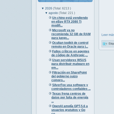
▼
2026
(Total: 6213 )
▼
agosto
(Total: 221 )
Un chino está vendiendo
en eBay RTX 2080 Ti
modifi...
Microsoft ya no
recomienda 32 GB de RAM
Leer más
para juego...
Ocultan toolkit de control
Etiq
remoto en Oracle para t...
Fallos críticos en agentes
de código de Anthropic,...
Usan servidores WSUS
para distribuir malware en
em...
Filtración en SharePoint
del gobierno suizo
compro...
SilverFox usa software y
controladores confiables ...
Texas frena centros de
datos por falta de energía
...
OpenAI amplía GPT-5.6 a
usuarios gratuitos y Go
co...