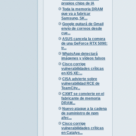
propios chips de IA
Toda la memoria DRAM
que va a fabricar
Samsung, SK...
Google quitará de Gmail
envío de correos desde
cue...
ASUS cancela la compra
de una GeForce RTX 5090:
tr...
WhatsApp detectará
imágenes y vídeos falsos
Cisco corrige
vulnerabilidades críticas
en IOS XE:...
CISA advierte sobre
vulnerabilidad RCE de
TeamCity...
CXMT se convierte en el
fabricante de memoria
DRAM...
Nuevo ataque a la cadena
de suministro de npm
afec...
Cisco corrige
vulnerabilidades críticas
en Catalys...