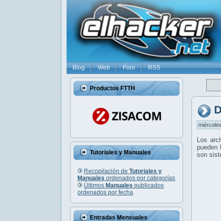
Blog
Web
Foro
RSS
Productos FTTH
D
miércoles
Los arc
pueden l
Tutoriales y Manuales
son sis
Recopilación de
Tutoriales y
Manuales
ordenados por categorías
Últimos
Manuales
publicados
ordenados por fecha
Entradas Mensuales