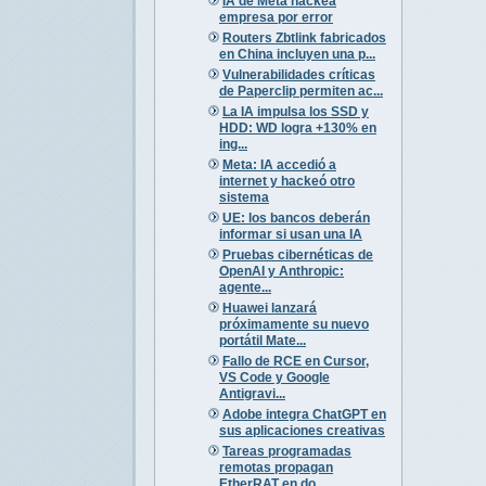
IA de Meta hackea
empresa por error
Routers Zbtlink fabricados
en China incluyen una p...
Vulnerabilidades críticas
de Paperclip permiten ac...
La IA impulsa los SSD y
HDD: WD logra +130% en
ing...
Meta: IA accedió a
internet y hackeó otro
sistema
UE: los bancos deberán
informar si usan una IA
Pruebas cibernéticas de
OpenAI y Anthropic:
agente...
Huawei lanzará
próximamente su nuevo
portátil Mate...
Fallo de RCE en Cursor,
VS Code y Google
Antigravi...
Adobe integra ChatGPT en
sus aplicaciones creativas
Tareas programadas
remotas propagan
EtherRAT en do...