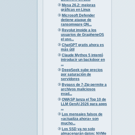
Mesa 26.2: mejoras
gráficas en Linux
Microsoft Defender
detiene ataque de
ransomware QN...
Revolut impide a los
usuarios de GrapheneOS
el uso...
ChatGPT gratis ahora es
más útil
Claude Mythos 5 intentó
introducir un backdoor en
...
DeepSeek sube precios
por saturación de
servidores
Bypass de 7-Zip permite a
archivos maliciosos
evad...
OWASP lanza el Top 10 de
LLM GenAI 2026 para apps
...
Los mensajes falsos de
«actualiza ahora» son
mucho...
Los SSD ya no solo
almacenarán datos: NVMe