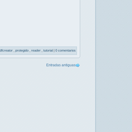
dfcreator
,
protegido
,
reader
,
tutorial
|
0 comentarios
Entradas antiguas