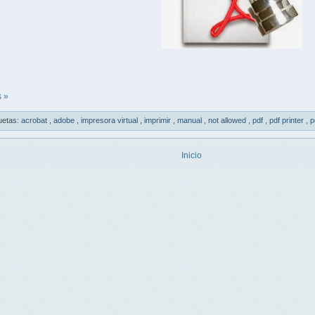
 »
uetas:
acrobat
,
adobe
,
impresora virtual
,
imprimir
,
manual
,
not allowed
,
pdf
,
pdf printer
,
p
Inicio