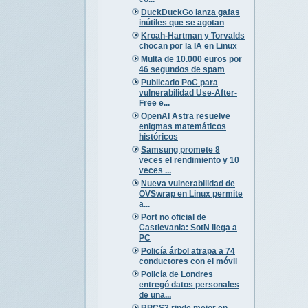
DuckDuckGo lanza gafas
inútiles que se agotan
Kroah-Hartman y Torvalds
chocan por la IA en Linux
Multa de 10.000 euros por
46 segundos de spam
Publicado PoC para
vulnerabilidad Use-After-
Free e...
OpenAI Astra resuelve
enigmas matemáticos
históricos
Samsung promete 8
veces el rendimiento y 10
veces ...
Nueva vulnerabilidad de
OVSwrap en Linux permite
a...
Port no oficial de
Castlevania: SotN llega a
PC
Policía árbol atrapa a 74
conductores con el móvil
Policía de Londres
entregó datos personales
de una...
RPCS3 rinde mejor en