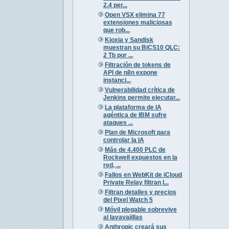
2.4 per...
Open VSX elimina 77
extensiones maliciosas
que rob...
Kioxia y Sandisk
muestran su BiCS10 QLC:
2 Tb por ...
Filtración de tokens de
API de n8n expone
instanci...
Vulnerabilidad crítica de
Jenkins permite ejecutar...
La plataforma de IA
agéntica de IBM sufre
ataques ...
Plan de Microsoft para
controlar la IA
Más de 4.400 PLC de
Rockwell expuestos en la
red, ...
Fallos en WebKit de iCloud
Private Relay filtran I...
Filtran detalles y precios
del Pixel Watch 5
Móvil plegable sobrevive
al lavavajillas
Anthropic creará sus