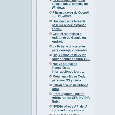
Linux pese al dominio de
Windows
Filtran altavoz de OpenAI
con ChatGPT
Una descarga falsa de
película puede exponer
contr...
Gemini reemplaza al
Asistente de Google en
Android
La IA tiene dificultades
para corregir vulnerabili...
Digi elimina restricción
router neutro en fibra 10...
Nuevo ataque de
inyección de
interrupciones logra ...
Meta lanza Muse Code
para macOS y Linux
Filtran diseño del iPhone
Ultra
Frore Systems quiere
refrigerar las GPU NVIDIA
Rub...
NVIDIA ofrece API de IA
con créditos gratuitos