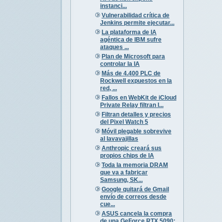
instanci...
Vulnerabilidad crítica de
Jenkins permite ejecutar...
La plataforma de IA
agéntica de IBM sufre
ataques ...
Plan de Microsoft para
controlar la IA
Más de 4.400 PLC de
Rockwell expuestos en la
red, ...
Fallos en WebKit de iCloud
Private Relay filtran I...
Filtran detalles y precios
del Pixel Watch 5
Móvil plegable sobrevive
al lavavajillas
Anthropic creará sus
propios chips de IA
Toda la memoria DRAM
que va a fabricar
Samsung, SK...
Google quitará de Gmail
envío de correos desde
cue...
ASUS cancela la compra
de una GeForce RTX 5090: