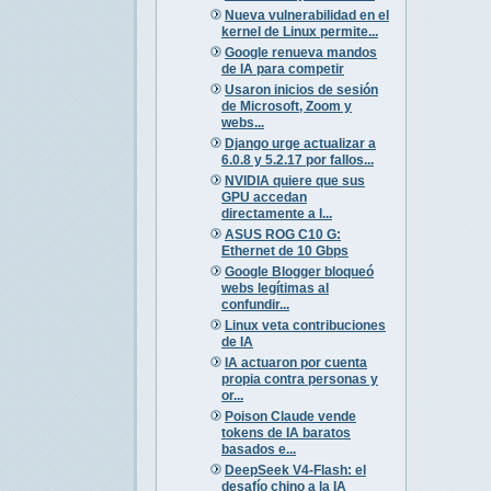
Nueva vulnerabilidad en el
kernel de Linux permite...
Google renueva mandos
de IA para competir
Usaron inicios de sesión
de Microsoft, Zoom y
webs...
Django urge actualizar a
6.0.8 y 5.2.17 por fallos...
NVIDIA quiere que sus
GPU accedan
directamente a l...
ASUS ROG C10 G:
Ethernet de 10 Gbps
Google Blogger bloqueó
webs legítimas al
confundir...
Linux veta contribuciones
de IA
IA actuaron por cuenta
propia contra personas y
or...
Poison Claude vende
tokens de IA baratos
basados e...
DeepSeek V4-Flash: el
desafío chino a la IA