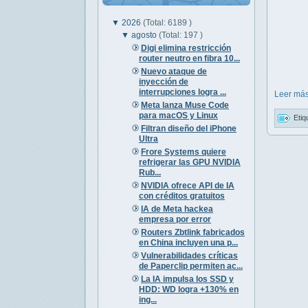
▼
2026
(Total: 6189 )
▼
agosto
(Total: 197 )
Digi elimina restricción
router neutro en fibra 10...
Nuevo ataque de
inyección de
interrupciones logra ...
Leer más
Meta lanza Muse Code
para macOS y Linux
Etiq
Filtran diseño del iPhone
Ultra
Frore Systems quiere
refrigerar las GPU NVIDIA
Rub...
NVIDIA ofrece API de IA
con créditos gratuitos
IA de Meta hackea
empresa por error
Routers Zbtlink fabricados
en China incluyen una p...
Vulnerabilidades críticas
de Paperclip permiten ac...
La IA impulsa los SSD y
HDD: WD logra +130% en
ing...