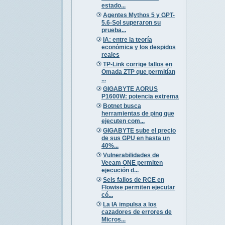
estado...
Agentes Mythos 5 y GPT-
5.6-Sol superaron su
prueba...
IA: entre la teoría
económica y los despidos
reales
TP-Link corrige fallos en
Omada ZTP que permitían
...
GIGABYTE AORUS
P1600W: potencia extrema
Botnet busca
herramientas de ping que
ejecuten com...
GIGABYTE sube el precio
de sus GPU en hasta un
40%...
Vulnerabilidades de
Veeam ONE permiten
ejecución d...
Seis fallos de RCE en
Flowise permiten ejecutar
có...
La IA impulsa a los
cazadores de errores de
Micros...