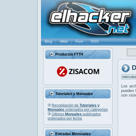
Blog
Web
Foro
RSS
Productos FTTH
D
miércoles
Los arc
pueden l
Tutoriales y Manuales
son sis
Recopilación de
Tutoriales y
Manuales
ordenados por categorías
Últimos
Manuales
publicados
ordenados por fecha
Entradas Mensuales