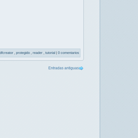
dfcreator
,
protegido
,
reader
,
tutorial
|
0 comentarios
Entradas antiguas