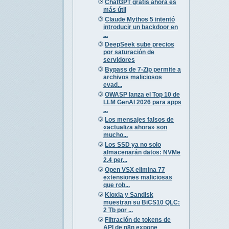
ChatGPT gratis ahora es
más útil
Claude Mythos 5 intentó
introducir un backdoor en
...
DeepSeek sube precios
por saturación de
servidores
Bypass de 7-Zip permite a
archivos maliciosos
evad...
OWASP lanza el Top 10 de
LLM GenAI 2026 para apps
...
Los mensajes falsos de
«actualiza ahora» son
mucho...
Los SSD ya no solo
almacenarán datos: NVMe
2.4 per...
Open VSX elimina 77
extensiones maliciosas
que rob...
Kioxia y Sandisk
muestran su BiCS10 QLC:
2 Tb por ...
Filtración de tokens de
API de n8n expone