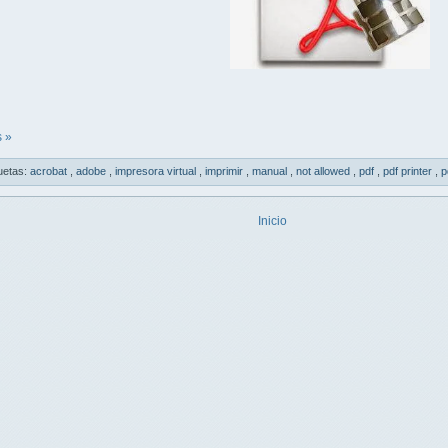
 »
uetas:
acrobat
,
adobe
,
impresora virtual
,
imprimir
,
manual
,
not allowed
,
pdf
,
pdf printer
,
p
Inicio