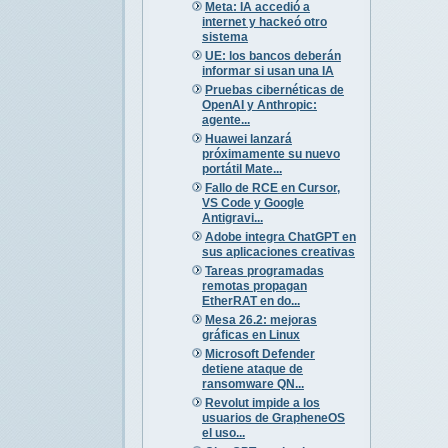
Meta: IA accedió a
internet y hackeó otro
sistema
UE: los bancos deberán
informar si usan una IA
Pruebas cibernéticas de
OpenAI y Anthropic:
agente...
Huawei lanzará
próximamente su nuevo
portátil Mate...
Fallo de RCE en Cursor,
VS Code y Google
Antigravi...
Adobe integra ChatGPT en
sus aplicaciones creativas
Tareas programadas
remotas propagan
EtherRAT en do...
Mesa 26.2: mejoras
gráficas en Linux
Microsoft Defender
detiene ataque de
ransomware QN...
Revolut impide a los
usuarios de GrapheneOS
el uso...