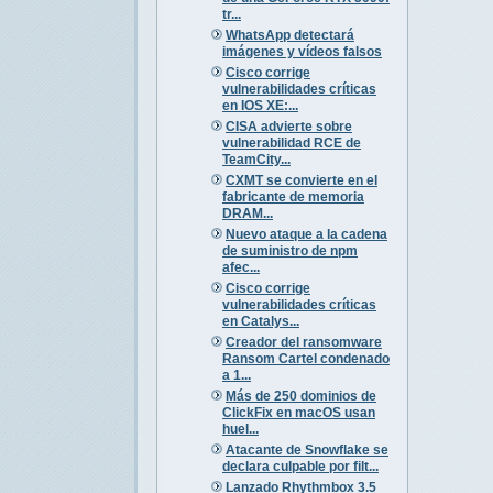
tr...
WhatsApp detectará
imágenes y vídeos falsos
Cisco corrige
vulnerabilidades críticas
en IOS XE:...
CISA advierte sobre
vulnerabilidad RCE de
TeamCity...
CXMT se convierte en el
fabricante de memoria
DRAM...
Nuevo ataque a la cadena
de suministro de npm
afec...
Cisco corrige
vulnerabilidades críticas
en Catalys...
Creador del ransomware
Ransom Cartel condenado
a 1...
Más de 250 dominios de
ClickFix en macOS usan
huel...
Atacante de Snowflake se
declara culpable por filt...
Lanzado Rhythmbox 3.5