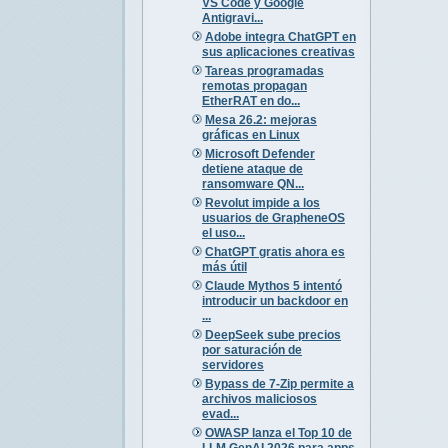
VS Code y Google
Antigravi...
Adobe integra ChatGPT en
sus aplicaciones creativas
Tareas programadas
remotas propagan
EtherRAT en do...
Mesa 26.2: mejoras
gráficas en Linux
Microsoft Defender
detiene ataque de
ransomware QN...
Revolut impide a los
usuarios de GrapheneOS
el uso...
ChatGPT gratis ahora es
más útil
Claude Mythos 5 intentó
introducir un backdoor en
...
DeepSeek sube precios
por saturación de
servidores
Bypass de 7-Zip permite a
archivos maliciosos
evad...
OWASP lanza el Top 10 de
LLM GenAI 2026 para apps