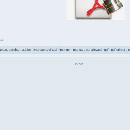
 »
uetas:
acrobat
,
adobe
,
impresora virtual
,
imprimir
,
manual
,
not allowed
,
pdf
,
pdf printer
,
p
Inicio