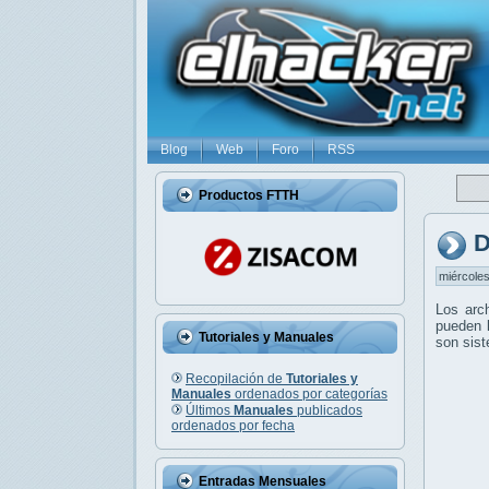
Blog
Web
Foro
RSS
Productos FTTH
D
miércoles
Los arc
pueden l
Tutoriales y Manuales
son sis
Recopilación de
Tutoriales y
Manuales
ordenados por categorías
Últimos
Manuales
publicados
ordenados por fecha
Entradas Mensuales