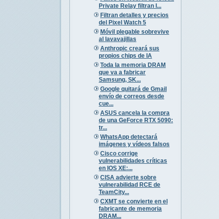
Private Relay filtran I...
Filtran detalles y precios
del Pixel Watch 5
Móvil plegable sobrevive
al lavavajillas
Anthropic creará sus
propios chips de IA
Toda la memoria DRAM
que va a fabricar
Samsung, SK...
Google quitará de Gmail
envío de correos desde
cue...
ASUS cancela la compra
de una GeForce RTX 5090:
tr...
WhatsApp detectará
imágenes y vídeos falsos
Cisco corrige
vulnerabilidades críticas
en IOS XE:...
CISA advierte sobre
vulnerabilidad RCE de
TeamCity...
CXMT se convierte en el
fabricante de memoria
DRAM...