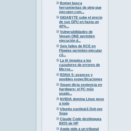
Botnet busca
herramientas de ping que
ejecuten com...
GIGABYTE sube el precio
de sus GPU en hasta un
40%...
Vulnerabilidades de
Veeam ONE permiten
ejecución d...
Seis fallos de RCE en
Flowise permiten ejecutar
có...
La IA impulsa a los
cazadores de errores de
Micros...
RDNA 5: avances y
posibles especificaciones
Steam dicta sentencia en
hardware: el PC más
usado...
NVIDIA domina Linux pese
a todo
Ubuntu sustituirá Deb por
Snap
Claude Code desbloquea
BIOS de HP
Apple pide a un tribunal