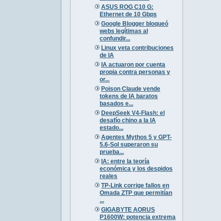
ASUS ROG C10 G:
Ethernet de 10 Gbps
Google Blogger bloqueó
webs legítimas al
confundir...
Linux veta contribuciones
de IA
IA actuaron por cuenta
propia contra personas y
or...
Poison Claude vende
tokens de IA baratos
basados e...
DeepSeek V4-Flash: el
desafío chino a la IA
estado...
Agentes Mythos 5 y GPT-
5.6-Sol superaron su
prueba...
IA: entre la teoría
económica y los despidos
reales
TP-Link corrige fallos en
Omada ZTP que permitían
...
GIGABYTE AORUS
P1600W: potencia extrema