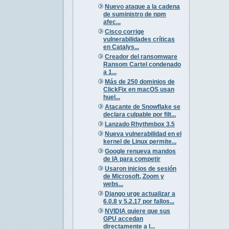
Nuevo ataque a la cadena
de suministro de npm
afec...
Cisco corrige
vulnerabilidades críticas
en Catalys...
Creador del ransomware
Ransom Cartel condenado
a 1...
Más de 250 dominios de
ClickFix en macOS usan
huel...
Atacante de Snowflake se
declara culpable por filt...
Lanzado Rhythmbox 3.5
Nueva vulnerabilidad en el
kernel de Linux permite...
Google renueva mandos
de IA para competir
Usaron inicios de sesión
de Microsoft, Zoom y
webs...
Django urge actualizar a
6.0.8 y 5.2.17 por fallos...
NVIDIA quiere que sus
GPU accedan
directamente a l...