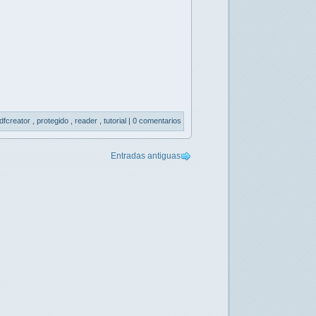
dfcreator
,
protegido
,
reader
,
tutorial
|
0 comentarios
Entradas antiguas