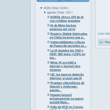
▼
2026
(Total: 6184 )
▼
agosto
(Total: 192 )
NVIDIA ofrece API de IA
con créditos gratuitos
IA de Meta hackea
empresa por error
Leer más
Routers Zbtlink fabricados
en China incluyen una p...
Vulnerabilidades críticas
Etiq
de Paperclip permiten ac...
La IA impulsa los SSD y
HDD: WD logra +130% en
ing...
Meta: IA accedió a
internet y hackeó otro
sistema
UE: los bancos deberán
informar si usan una IA
Pruebas cibernéticas de
OpenAI y Anthropic:
agente...
Huawei lanzará
próximamente su nuevo
portátil Mate...
Fallo de RCE en Cursor,