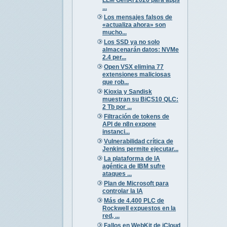
...
Los mensajes falsos de
«actualiza ahora» son
mucho...
Los SSD ya no solo
almacenarán datos: NVMe
2.4 per...
Open VSX elimina 77
extensiones maliciosas
que rob...
Kioxia y Sandisk
muestran su BiCS10 QLC:
2 Tb por ...
Filtración de tokens de
API de n8n expone
instanci...
Vulnerabilidad crítica de
Jenkins permite ejecutar...
La plataforma de IA
agéntica de IBM sufre
ataques ...
Plan de Microsoft para
controlar la IA
Más de 4.400 PLC de
Rockwell expuestos en la
red, ...
Fallos en WebKit de iCloud