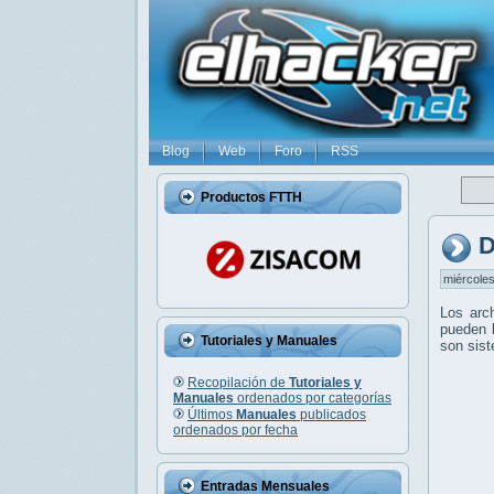
Blog
Web
Foro
RSS
Productos FTTH
D
miércoles
Los arc
pueden l
Tutoriales y Manuales
son sis
Recopilación de
Tutoriales y
Manuales
ordenados por categorías
Últimos
Manuales
publicados
ordenados por fecha
Entradas Mensuales