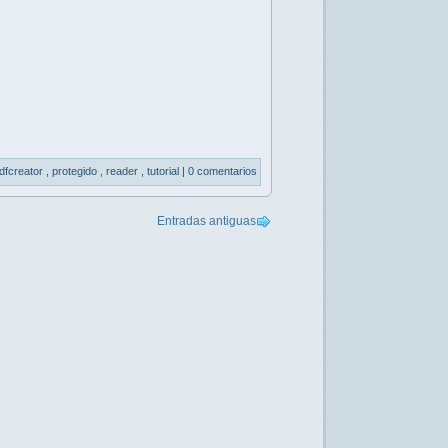
dfcreator
,
protegido
,
reader
,
tutorial
|
0 comentarios
Entradas antiguas