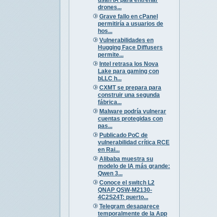
drones...
Grave fallo en cPanel
permitiría a usuarios de
hos...
Vulnerabilidades en
Hugging Face Diffusers
permite...
Intel retrasa los Nova
Lake para gaming con
bLLC h...
CXMT se prepara para
construir una segunda
fábrica...
Malware podría vulnerar
cuentas protegidas con
pas...
Publicado PoC de
vulnerabilidad crítica RCE
en Rai...
Alibaba muestra su
modelo de IA más grande:
Qwen 3...
Conoce el switch L2
QNAP QSW-M2130-
4C2S24T: puerto...
Telegram desaparece
temporalmente de la App