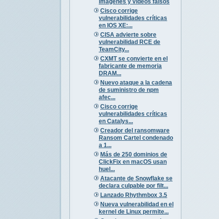
imágenes y vídeos falsos
Cisco corrige
vulnerabilidades críticas
en IOS XE:...
CISA advierte sobre
vulnerabilidad RCE de
TeamCity...
CXMT se convierte en el
fabricante de memoria
DRAM...
Nuevo ataque a la cadena
de suministro de npm
afec...
Cisco corrige
vulnerabilidades críticas
en Catalys...
Creador del ransomware
Ransom Cartel condenado
a 1...
Más de 250 dominios de
ClickFix en macOS usan
huel...
Atacante de Snowflake se
declara culpable por filt...
Lanzado Rhythmbox 3.5
Nueva vulnerabilidad en el
kernel de Linux permite...