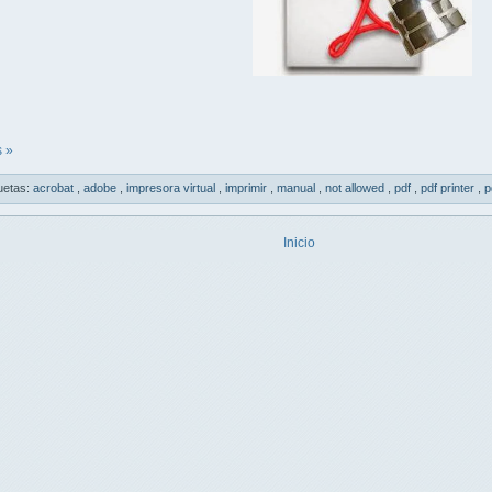
 »
uetas:
acrobat
,
adobe
,
impresora virtual
,
imprimir
,
manual
,
not allowed
,
pdf
,
pdf printer
,
p
Inicio