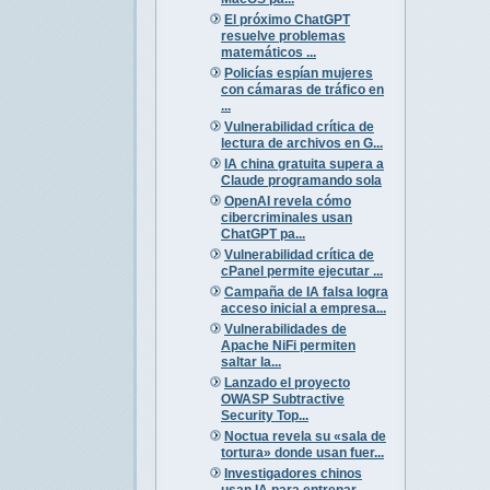
El próximo ChatGPT
resuelve problemas
matemáticos ...
Policías espían mujeres
con cámaras de tráfico en
...
Vulnerabilidad crítica de
lectura de archivos en G...
IA china gratuita supera a
Claude programando sola
OpenAI revela cómo
cibercriminales usan
ChatGPT pa...
Vulnerabilidad crítica de
cPanel permite ejecutar ...
Campaña de IA falsa logra
acceso inicial a empresa...
Vulnerabilidades de
Apache NiFi permiten
saltar la...
Lanzado el proyecto
OWASP Subtractive
Security Top...
Noctua revela su «sala de
tortura» donde usan fuer...
Investigadores chinos
usan IA para entrenar