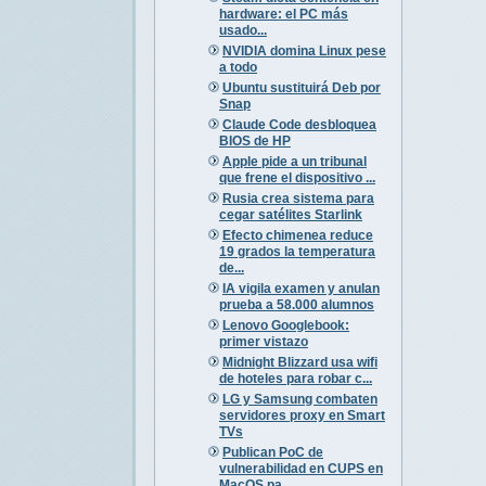
hardware: el PC más
usado...
NVIDIA domina Linux pese
a todo
Ubuntu sustituirá Deb por
Snap
Claude Code desbloquea
BIOS de HP
Apple pide a un tribunal
que frene el dispositivo ...
Rusia crea sistema para
cegar satélites Starlink
Efecto chimenea reduce
19 grados la temperatura
de...
IA vigila examen y anulan
prueba a 58.000 alumnos
Lenovo Googlebook:
primer vistazo
Midnight Blizzard usa wifi
de hoteles para robar c...
LG y Samsung combaten
servidores proxy en Smart
TVs
Publican PoC de
vulnerabilidad en CUPS en
MacOS pa...