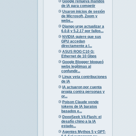
Google renueva mandos
de IA para competir
Usaron inicios de sesión
de Microsoft, Zoom y
webs...
Django urge actualizar a
6.0.8 y 5.2.17 por fallos...
NVIDIA quiere que sus
GPU accedan
directamente a l...
ASUS ROG C10 G:
Ethernet de 10 Gbps
Google Blogger bloqueó
webs legítimas al
confundir...
Linux veta contribuciones
de IA
IA actuaron por cuenta
propia contra personas y
or...
Poison Claude vende
tokens de IA baratos
basados e...
DeepSeek V4-Flash: el
desafío chino a la IA
estado...
Agentes Mythos 5 y GPT-