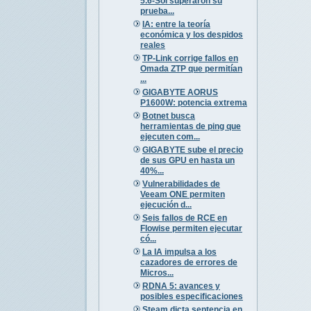
5.6-Sol superaron su
prueba...
IA: entre la teoría
económica y los despidos
reales
TP-Link corrige fallos en
Omada ZTP que permitían
...
GIGABYTE AORUS
P1600W: potencia extrema
Botnet busca
herramientas de ping que
ejecuten com...
GIGABYTE sube el precio
de sus GPU en hasta un
40%...
Vulnerabilidades de
Veeam ONE permiten
ejecución d...
Seis fallos de RCE en
Flowise permiten ejecutar
có...
La IA impulsa a los
cazadores de errores de
Micros...
RDNA 5: avances y
posibles especificaciones
Steam dicta sentencia en