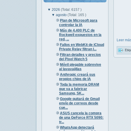
▼
2026
(Total: 6157 )
▼
agosto
(Total: 165 )
Plan de Microsoft para
controlar la IA
Más de 4.400 PLC de
Rockwell expuestos en la
red, ...
Leer más
Fallos en WebKit de iCloud
Private Relay filtran I...
Etiq
Filtran detalles y precios
del Pixel Watch 5
Móvil plegable sobrevive
al lavavajillas
Anthropic creará sus
propios chips de IA
Toda la memoria DRAM
que va a fabricar
Samsung, SK...
Google quitará de Gmail
envío de correos desde
cue...
ASUS cancela la compra
de una GeForce RTX 5090:
tr...
WhatsApp detectará