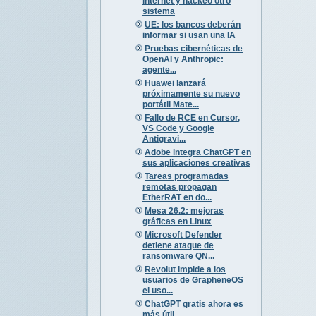
internet y hackeó otro
sistema
UE: los bancos deberán
informar si usan una IA
Pruebas cibernéticas de
OpenAI y Anthropic:
agente...
Huawei lanzará
próximamente su nuevo
portátil Mate...
Fallo de RCE en Cursor,
VS Code y Google
Antigravi...
Adobe integra ChatGPT en
sus aplicaciones creativas
Tareas programadas
remotas propagan
EtherRAT en do...
Mesa 26.2: mejoras
gráficas en Linux
Microsoft Defender
detiene ataque de
ransomware QN...
Revolut impide a los
usuarios de GrapheneOS
el uso...
ChatGPT gratis ahora es
más útil