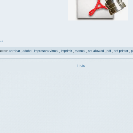
 »
uetas:
acrobat
,
adobe
,
impresora virtual
,
imprimir
,
manual
,
not allowed
,
pdf
,
pdf printer
,
p
Inicio