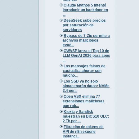
Claude Mythos 5 intentó
introducir un backdoor en
...
DeepSeek sube precios
por saturación de
servidores
Bypass de 7-Zip permite a
archivos maliciosos
evad...
OWASP lanza el Top 10 de
LLM GenAI 2026 para apps
...
Los mensajes falsos de
«actualiza ahora» son
mucho...
Los SSD ya no solo
almacenarán datos: NVMe
2.4 per...
Open VSX elimina 77
extensiones maliciosas
que rob...
Kioxia y Sandisk
muestran su BiCS10 QLC:
2 Tb por ...
Filtración de tokens de
API de n8n expone
instanci...