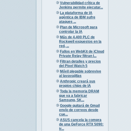
Vulnerabilidad crítica de
Jenkins permite ejecutar...
La plataforma de IA
agéntica de IBM sufre
ataques ...
Plan de Microsoft para
controlar la IA
Más de 4.400 PLC de
Rockwell expuestos en la
red, ...
Fallos en WebKit de iCloud
Private Relay filtran I...
Filtran detalles y precios
del Pixel Watch 5
Móvil plegable sobrevive
al lavavajillas
Anthropic creará sus
propios chips de IA
Toda la memoria DRAM
que va a fabricar
Samsung, SK...
Google quitará de Gmail
envío de correos desde
cue...
ASUS cancela la compra
de una GeForce RTX 5090:
tr...