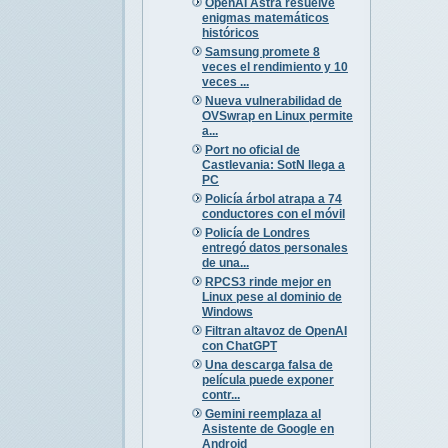
OpenAI Astra resuelve
enigmas matemáticos
históricos
Samsung promete 8
veces el rendimiento y 10
veces ...
Nueva vulnerabilidad de
OVSwrap en Linux permite
a...
Port no oficial de
Castlevania: SotN llega a
PC
Policía árbol atrapa a 74
conductores con el móvil
Policía de Londres
entregó datos personales
de una...
RPCS3 rinde mejor en
Linux pese al dominio de
Windows
Filtran altavoz de OpenAI
con ChatGPT
Una descarga falsa de
película puede exponer
contr...
Gemini reemplaza al
Asistente de Google en
Android