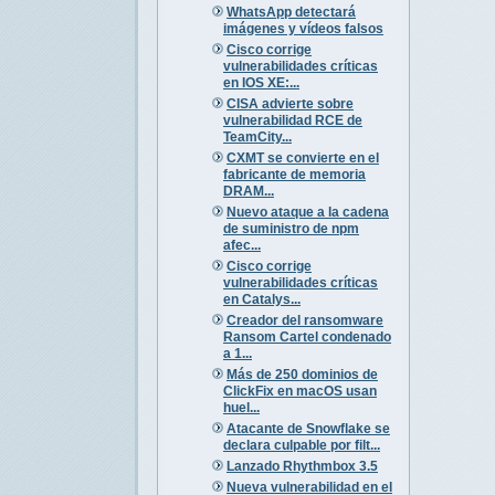
WhatsApp detectará
imágenes y vídeos falsos
Cisco corrige
vulnerabilidades críticas
en IOS XE:...
CISA advierte sobre
vulnerabilidad RCE de
TeamCity...
CXMT se convierte en el
fabricante de memoria
DRAM...
Nuevo ataque a la cadena
de suministro de npm
afec...
Cisco corrige
vulnerabilidades críticas
en Catalys...
Creador del ransomware
Ransom Cartel condenado
a 1...
Más de 250 dominios de
ClickFix en macOS usan
huel...
Atacante de Snowflake se
declara culpable por filt...
Lanzado Rhythmbox 3.5
Nueva vulnerabilidad en el