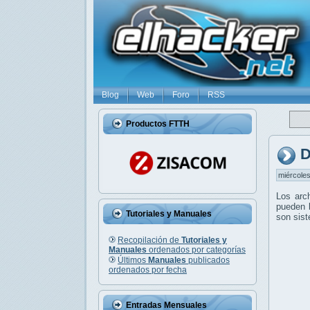
Blog
Web
Foro
RSS
Productos FTTH
D
miércoles
Los arc
pueden l
Tutoriales y Manuales
son sis
Recopilación de
Tutoriales y
Manuales
ordenados por categorías
Últimos
Manuales
publicados
ordenados por fecha
Entradas Mensuales