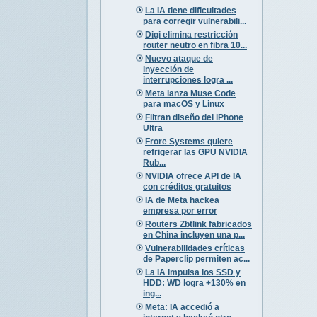
La IA tiene dificultades
para corregir vulnerabili...
Digi elimina restricción
router neutro en fibra 10...
Nuevo ataque de
inyección de
interrupciones logra ...
Meta lanza Muse Code
para macOS y Linux
Filtran diseño del iPhone
Ultra
Frore Systems quiere
refrigerar las GPU NVIDIA
Rub...
NVIDIA ofrece API de IA
con créditos gratuitos
IA de Meta hackea
empresa por error
Routers Zbtlink fabricados
en China incluyen una p...
Vulnerabilidades críticas
de Paperclip permiten ac...
La IA impulsa los SSD y
HDD: WD logra +130% en
ing...
Meta: IA accedió a