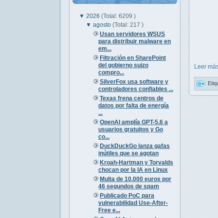
▼
2026
(Total: 6209 )
▼
agosto
(Total: 217 )
Usan servidores WSUS
para distribuir malware en
em...
Filtración en SharePoint
del gobierno suizo
Leer más
compro...
SilverFox usa software y
Etiq
controladores confiables ...
Texas frena centros de
datos por falta de energía
...
OpenAI amplía GPT-5.6 a
usuarios gratuitos y Go
co...
DuckDuckGo lanza gafas
inútiles que se agotan
Kroah-Hartman y Torvalds
chocan por la IA en Linux
Multa de 10.000 euros por
46 segundos de spam
Publicado PoC para
vulnerabilidad Use-After-
Free e...