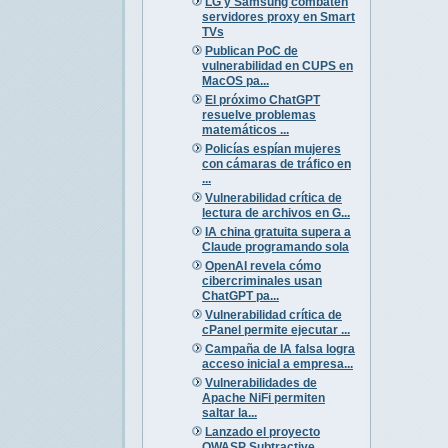
LG y Samsung combaten
servidores proxy en Smart
TVs
Publican PoC de
vulnerabilidad en CUPS en
MacOS pa...
El próximo ChatGPT
resuelve problemas
matemáticos ...
Policías espían mujeres
con cámaras de tráfico en
...
Vulnerabilidad crítica de
lectura de archivos en G...
IA china gratuita supera a
Claude programando sola
OpenAI revela cómo
cibercriminales usan
ChatGPT pa...
Vulnerabilidad crítica de
cPanel permite ejecutar ...
Campaña de IA falsa logra
acceso inicial a empresa...
Vulnerabilidades de
Apache NiFi permiten
saltar la...
Lanzado el proyecto
OWASP Subtractive