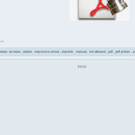
 »
uetas:
acrobat
,
adobe
,
impresora virtual
,
imprimir
,
manual
,
not allowed
,
pdf
,
pdf printer
,
p
Inicio