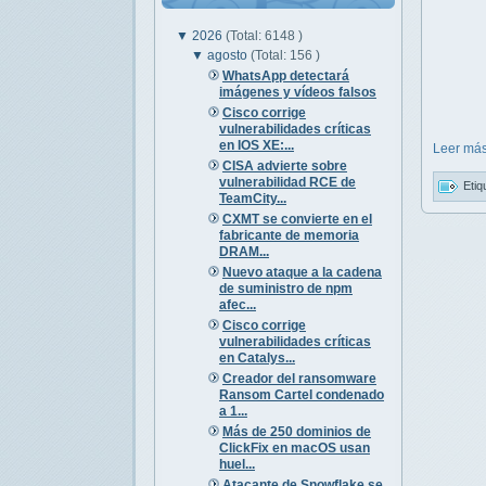
▼
2026
(Total: 6148 )
▼
agosto
(Total: 156 )
WhatsApp detectará
imágenes y vídeos falsos
Cisco corrige
vulnerabilidades críticas
en IOS XE:...
Leer más
CISA advierte sobre
vulnerabilidad RCE de
Etiq
TeamCity...
CXMT se convierte en el
fabricante de memoria
DRAM...
Nuevo ataque a la cadena
de suministro de npm
afec...
Cisco corrige
vulnerabilidades críticas
en Catalys...
Creador del ransomware
Ransom Cartel condenado
a 1...
Más de 250 dominios de
ClickFix en macOS usan
huel...
Atacante de Snowflake se