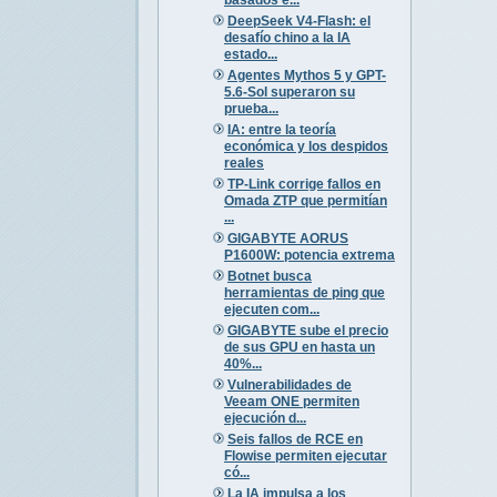
DeepSeek V4-Flash: el
desafío chino a la IA
estado...
Agentes Mythos 5 y GPT-
5.6-Sol superaron su
prueba...
IA: entre la teoría
económica y los despidos
reales
TP-Link corrige fallos en
Omada ZTP que permitían
...
GIGABYTE AORUS
P1600W: potencia extrema
Botnet busca
herramientas de ping que
ejecuten com...
GIGABYTE sube el precio
de sus GPU en hasta un
40%...
Vulnerabilidades de
Veeam ONE permiten
ejecución d...
Seis fallos de RCE en
Flowise permiten ejecutar
có...
La IA impulsa a los