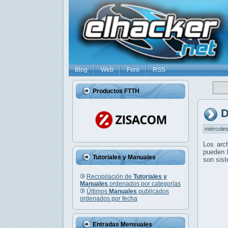
Blog
Web
Foro
RSS
Productos FTTH
D
miércoles
Los arc
pueden l
Tutoriales y Manuales
son sis
Recopilación de
Tutoriales y
Manuales
ordenados por categorías
Últimos
Manuales
publicados
ordenados por fecha
Entradas Mensuales