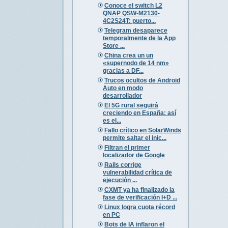
Conoce el switch L2
QNAP QSW-M2130-
4C2S24T: puerto...
Telegram desaparece
temporalmente de la App
Store ...
China crea un un
«supernodo de 14 nm»
gracias a DF...
Trucos ocultos de Android
Auto en modo
desarrollador
El 5G rural seguirá
creciendo en España: así
es el...
Fallo crítico en SolarWinds
permite saltar el inic...
Filtran el primer
localizador de Google
Rails corrige
vulnerabilidad crítica de
ejecución ...
CXMT ya ha finalizado la
fase de verificación I+D ...
Linux logra cuota récord
en PC
Bots de IA inflaron el