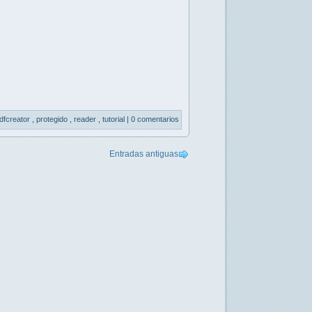
dfcreator
,
protegido
,
reader
,
tutorial
|
0 comentarios
Entradas antiguas