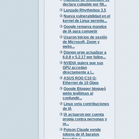
declara culpable por filt...
Lanzado Rhythmbox 3.5
Nueva vulnerabilidad en el
kernel de Linux permite...
Google renueva mandos
de IA para competir
Usaron inicios de sesión
de Microsoft, Zoom y
webs...
Django urge actualizar a
6.0.8 y 5.2.17 por fallos...
NVIDIA quiere que sus
GPU accedan
directamente a l...
ASUS ROG C10 G:
Ethernet de 10 Gbps
Google Blogger bloqueó
webs legítimas al
confundir...
Linux veta contribuciones
de IA
IA actuaron por cuenta
propia contra personas y
or...
Poison Claude vende
tokens de IA baratos
basados e...