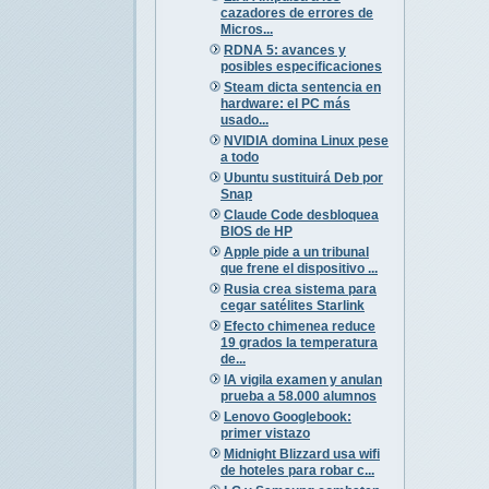
cazadores de errores de
Micros...
RDNA 5: avances y
posibles especificaciones
Steam dicta sentencia en
hardware: el PC más
usado...
NVIDIA domina Linux pese
a todo
Ubuntu sustituirá Deb por
Snap
Claude Code desbloquea
BIOS de HP
Apple pide a un tribunal
que frene el dispositivo ...
Rusia crea sistema para
cegar satélites Starlink
Efecto chimenea reduce
19 grados la temperatura
de...
IA vigila examen y anulan
prueba a 58.000 alumnos
Lenovo Googlebook:
primer vistazo
Midnight Blizzard usa wifi
de hoteles para robar c...