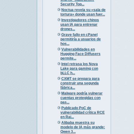
Security Top...
Noctua revela su «sala de
tortura» donde usan fuer...
Investigadores chinos
usan IA para entrenar
drones...
Grave fallo en cPanel
permitiría a usuarios de
hos...
Vulnerabilidades en
Hugging Face Diffusers
permite...
Intel retrasa los Nova
Lake para gaming con
bLLC h...
CXMT se prepara para
construir una segunda
fábrica...
Malware podría vulnerar
cuentas protegidas con
pas...
Publicado PoC de
vulnerabilidad crítica RCE
en Rai...
Alibaba muestra su
modelo de IA más grande:
Qwen 3...