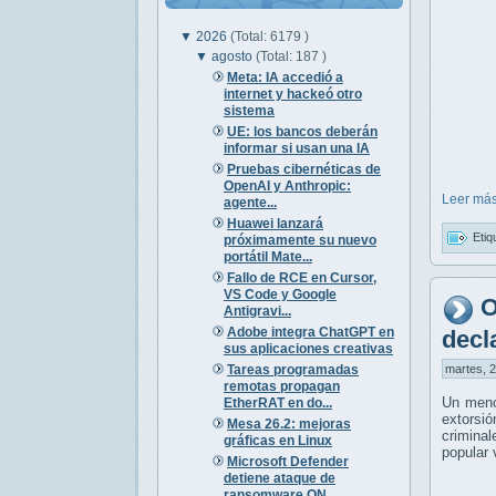
▼
2026
(Total: 6179 )
▼
agosto
(Total: 187 )
Meta: IA accedió a
internet y hackeó otro
sistema
UE: los bancos deberán
informar si usan una IA
Pruebas cibernéticas de
OpenAI y Anthropic:
Leer más
agente...
Huawei lanzará
Etiq
próximamente su nuevo
portátil Mate...
Fallo de RCE en Cursor,
VS Code y Google
O
Antigravi...
Adobe integra ChatGPT en
decl
sus aplicaciones creativas
Tareas programadas
martes, 2
remotas propagan
Un meno
EtherRAT en do...
extorsió
Mesa 26.2: mejoras
crimina
gráficas en Linux
popular 
Microsoft Defender
detiene ataque de
ransomware QN...