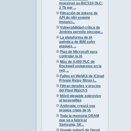
muestran su BiCS10 QLC:
2 Tb por ...
Filtración de tokens de
API de n8n expone
instanci...
Vulnerabilidad crítica de
Jenkins permite ejecutar...
La plataforma de IA
agéntica de IBM sufre
ataques ...
Plan de Microsoft para
controlar la IA
Más de 4.400 PLC de
Rockwell expuestos en la
red, ...
Fallos en WebKit de iCloud
Private Relay filtran I...
Filtran detalles y precios
del Pixel Watch 5
Móvil plegable sobrevive
al lavavajillas
Anthropic creará sus
propios chips de IA
Toda la memoria DRAM
que va a fabricar
Samsung, SK...
Google quitará de Gmail