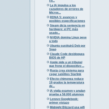
có...
La IA impulsa a los
cazadores de errores de
Micros...
RDNA 5: avances y
posibles especificaciones
Steam dicta sentencia en
hardware: el PC más
usado...
NVIDIA domina Linux pese
a todo
Ubuntu sustituirá Deb por
Snap
Claude Code desbloquea
BIOS de HP
Apple pide a un tribunal
que frene el dispositivo ...
Rusia crea sistema para
cegar satélites Starlink
Efecto chimenea reduce
19 grados la temperatura
de...
IA vigila examen y anulan
prueba a 58.000 alumnos
Lenovo Googlebook:
primer vistazo
Midnight Blizzard usa wifi