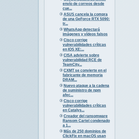
envío de correos desde
cue...
ASUS cancela la compra
de una GeForce RTX 5090:
tr...
WhatsApp detectará
imágenes y vídeos falsos
Cisco corrige
vulnerabilidades críticas
en IOS XE:...
CISA advierte sobre
vulnerabilidad RCE de
TeamCity...
CXMT se convierte en el
fabricante de memoria
DRAM...
Nuevo ataque a la cadena
de suministro de npm
afec...
Cisco corrige
vulnerabilidades críticas
en Catalys...
Creador del ransomware
Ransom Cartel condenado
a 1...
Más de 250 dominios de
ClickFix en macOS usan