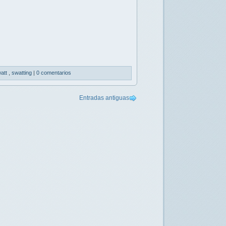
att
,
swatting
|
0 comentarios
Entradas antiguas