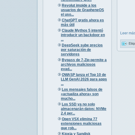
Revolut impide a los
usuarios de GrapheneOS
el uso...
ChatGPT gratis ahora es
más útil
Claude Mythos 5 intentó
Leer más
introducir un backdoor en
...
Etiq
DeepSeek sube precios
por saturación de
servidores
Bypass de 7-Zip permite a
archivos maliciosos
evad...
OWASP lanza el Top 10 de
LLM GenAI 2026 para apps
...
Los mensajes falsos de
«actualiza ahora» son
mucho...
Los SSD ya no solo
almacenarán datos: NVMe
2.4 per...
Open VSX elimina 77
extensiones maliciosas
que rob...
Kioxia y Sandisk