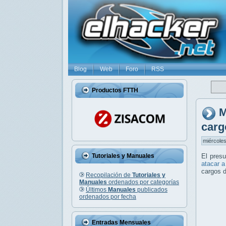
Blog
Web
Foro
RSS
Productos FTTH
M
carg
miércoles
Tutoriales y Manuales
El pres
atacar a
cargos d
Recopilación de
Tutoriales y
Manuales
ordenados por categorías
Últimos
Manuales
publicados
ordenados por fecha
Entradas Mensuales