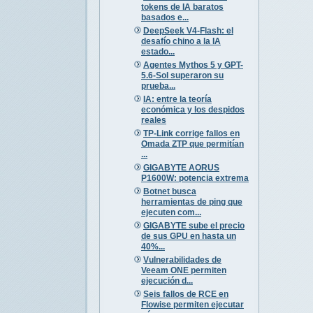
tokens de IA baratos
basados e...
DeepSeek V4-Flash: el
desafío chino a la IA
estado...
Agentes Mythos 5 y GPT-
5.6-Sol superaron su
prueba...
IA: entre la teoría
económica y los despidos
reales
TP-Link corrige fallos en
Omada ZTP que permitían
...
GIGABYTE AORUS
P1600W: potencia extrema
Botnet busca
herramientas de ping que
ejecuten com...
GIGABYTE sube el precio
de sus GPU en hasta un
40%...
Vulnerabilidades de
Veeam ONE permiten
ejecución d...
Seis fallos de RCE en
Flowise permiten ejecutar