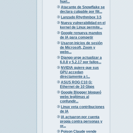
huel...
Atacante de Snowflake se
declara culpable por filt...
Lanzado Rhythmbox 3.5
Nueva vulnerabilidad en el
kernel de Linux permite...
Google renueva mandos
de IA para competir
Usaron inicios de sesión
de Microsoft, Zoom y
webs...
Django urge actualizar a
6.0.8 y 5.2.17 por fallos...
NVIDIA quiere que sus
GPU accedan
directamente a l...
ASUS ROG C10 G:
Ethernet de 10 Gbps
Google Blogger bloqueó
webs legítimas al
confundir...
Linux veta contribuciones
de IA
IA actuaron por cuenta
propia contra personas y
or...
Poison Claude vende