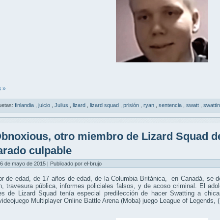
 »
uetas:
finlandia
,
juicio
,
Julius
,
lizard
,
lizard squad
,
prisión
,
ryan
,
sentencia
,
swatt
,
swatti
bnoxious, otro miembro de Lizard Squad de
arado culpable
6 de mayo de 2015 | Publicado por el-brujo
r de edad, de 17 años de edad, de la Columbia Británica, en Canadá, se de
n, travesura pública, informes policiales falsos, y de acoso criminal. El a
les de Lizard Squad tenía especial predilección de hacer Swatting a chic
videojuego Multiplayer Online Battle Arena (Moba) juego League of Legends, 