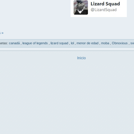
 »
uetas:
canadá
,
league of legends
,
lizard squad
,
lol
,
menor de edad
,
moba
,
Obnoxious
,
sw
Inicio