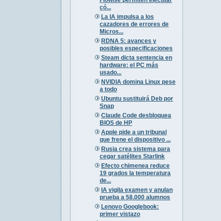
có...
La IA impulsa a los
cazadores de errores de
Micros...
RDNA 5: avances y
posibles especificaciones
Steam dicta sentencia en
hardware: el PC más
usado...
NVIDIA domina Linux pese
a todo
Ubuntu sustituirá Deb por
Snap
Claude Code desbloquea
BIOS de HP
Apple pide a un tribunal
que frene el dispositivo ...
Rusia crea sistema para
cegar satélites Starlink
Efecto chimenea reduce
19 grados la temperatura
de...
IA vigila examen y anulan
prueba a 58.000 alumnos
Lenovo Googlebook:
primer vistazo