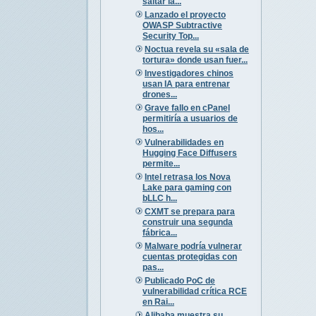
saltar la...
Lanzado el proyecto
OWASP Subtractive
Security Top...
Noctua revela su «sala de
tortura» donde usan fuer...
Investigadores chinos
usan IA para entrenar
drones...
Grave fallo en cPanel
permitiría a usuarios de
hos...
Vulnerabilidades en
Hugging Face Diffusers
permite...
Intel retrasa los Nova
Lake para gaming con
bLLC h...
CXMT se prepara para
construir una segunda
fábrica...
Malware podría vulnerar
cuentas protegidas con
pas...
Publicado PoC de
vulnerabilidad crítica RCE
en Rai...
Alibaba muestra su