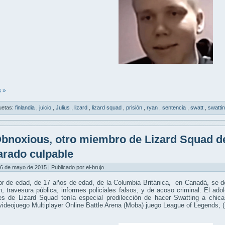
 »
uetas:
finlandia
,
juicio
,
Julius
,
lizard
,
lizard squad
,
prisión
,
ryan
,
sentencia
,
swatt
,
swatti
bnoxious, otro miembro de Lizard Squad de
arado culpable
6 de mayo de 2015 | Publicado por el-brujo
r de edad, de 17 años de edad, de la Columbia Británica, en Canadá, se de
n, travesura pública, informes policiales falsos, y de acoso criminal. El a
les de Lizard Squad tenía especial predilección de hacer Swatting a chic
videojuego Multiplayer Online Battle Arena (Moba) juego League of Legends, 