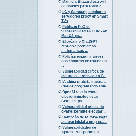
Midnight Blizzard usa wifi
de hoteles para robar c...
LG y Samsung combaten
servidores proxy en Smart
TVs
Publican PoC de
vulnerabilidad en CUPS en
MacOS pa...
El próximo ChatGPT
resuelve problemas
matemáticos ...
Policías espían mujeres
con cámaras de tráfico en
...
Vulnerabilidad crítica de
lectura de archivos en G...
IA china gratuita supera a
Claude programando sola
OpenAI revela cómo
cibercriminales usan
ChatGPT pa...
Vulnerabilidad crítica de
cPanel permite ejecutar ...
Campaña de IA falsa logra
acceso inicial a empresa...
Vulnerabilidades de
Apache NiFi permiten