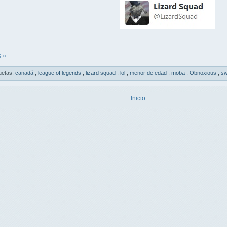
 »
uetas:
canadá
,
league of legends
,
lizard squad
,
lol
,
menor de edad
,
moba
,
Obnoxious
,
sw
Inicio