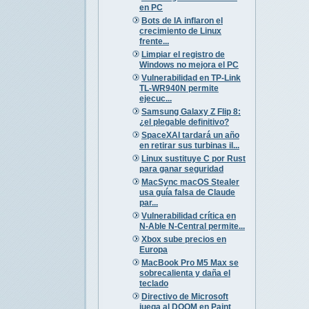
en PC
Bots de IA inflaron el
crecimiento de Linux
frente...
Limpiar el registro de
Windows no mejora el PC
Vulnerabilidad en TP-Link
TL-WR940N permite
ejecuc...
Samsung Galaxy Z Flip 8:
¿el plegable definitivo?
SpaceXAI tardará un año
en retirar sus turbinas il...
Linux sustituye C por Rust
para ganar seguridad
MacSync macOS Stealer
usa guía falsa de Claude
par...
Vulnerabilidad crítica en
N-Able N-Central permite...
Xbox sube precios en
Europa
MacBook Pro M5 Max se
sobrecalienta y daña el
teclado
Directivo de Microsoft
juega al DOOM en Paint