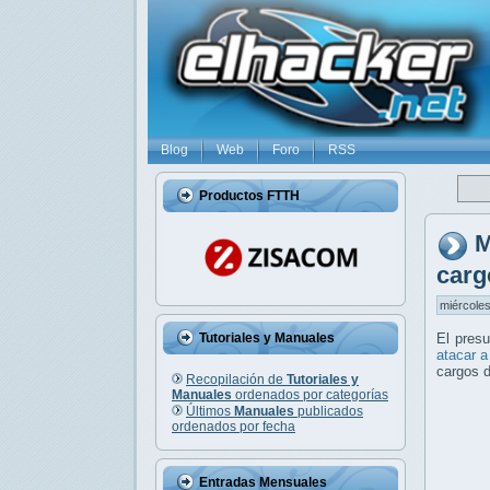
Blog
Web
Foro
RSS
Productos FTTH
M
carg
miércoles
Tutoriales y Manuales
El pres
atacar a
cargos d
Recopilación de
Tutoriales y
Manuales
ordenados por categorías
Últimos
Manuales
publicados
ordenados por fecha
Entradas Mensuales