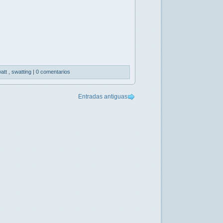
att
,
swatting
|
0 comentarios
Entradas antiguas