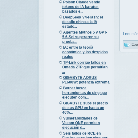
Poison Claude vende
tokens de IA baratos
basados e...
DeepSeek V4-Flash: el
desafío chino a la IA
estado...
Agentes Mythos 5 y GPT-
Leer más
5.6-Sol superaron su
prueba...
Etiq
IA: entre la teoría
económica y los despidos
reales
TP-Link corrige fallos en
Omada ZTP que permitían
...
GIGABYTE AORUS
P1600W: potencia extrema
Botnet busca
herramientas de ping que
ejecuten com...
GIGABYTE sube el precio
de sus GPU en hasta un
40%...
Vulnerabilidades de
Veeam ONE permiten
ejecución d...
Seis fallos de RCE en
Flowise permiten ejecutar