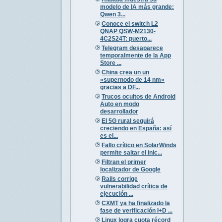
modelo de IA más grande:
Qwen 3...
Conoce el switch L2
QNAP QSW-M2130-
4C2S24T: puerto...
Telegram desaparece
temporalmente de la App
Store ...
China crea un un
«supernodo de 14 nm»
gracias a DF...
Trucos ocultos de Android
Auto en modo
desarrollador
El 5G rural seguirá
creciendo en España: así
es el...
Fallo crítico en SolarWinds
permite saltar el inic...
Filtran el primer
localizador de Google
Rails corrige
vulnerabilidad crítica de
ejecución ...
CXMT ya ha finalizado la
fase de verificación I+D ...
Linux logra cuota récord