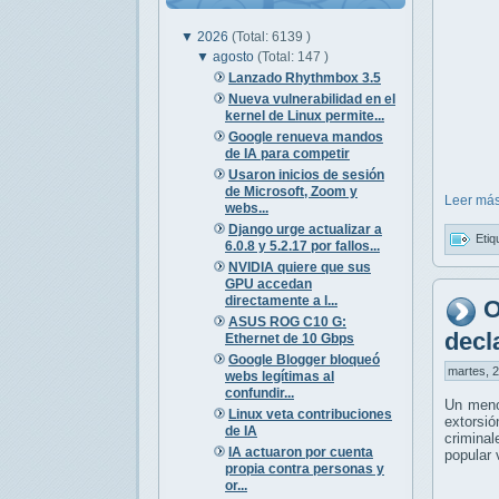
▼
2026
(Total: 6139 )
▼
agosto
(Total: 147 )
Lanzado Rhythmbox 3.5
Nueva vulnerabilidad en el
kernel de Linux permite...
Google renueva mandos
de IA para competir
Usaron inicios de sesión
de Microsoft, Zoom y
Leer más
webs...
Django urge actualizar a
Etiq
6.0.8 y 5.2.17 por fallos...
NVIDIA quiere que sus
GPU accedan
directamente a l...
O
ASUS ROG C10 G:
decl
Ethernet de 10 Gbps
Google Blogger bloqueó
martes, 2
webs legítimas al
confundir...
Un meno
Linux veta contribuciones
extorsió
de IA
crimina
IA actuaron por cuenta
popular 
propia contra personas y
or...