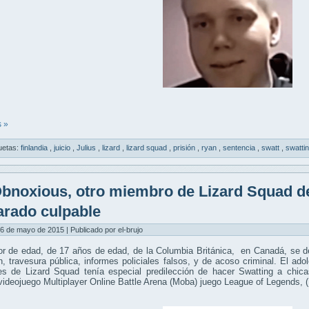
 »
uetas:
finlandia
,
juicio
,
Julius
,
lizard
,
lizard squad
,
prisión
,
ryan
,
sentencia
,
swatt
,
swatti
bnoxious, otro miembro de Lizard Squad de
arado culpable
6 de mayo de 2015 | Publicado por el-brujo
r de edad, de 17 años de edad, de la Columbia Británica, en Canadá, se de
n, travesura pública, informes policiales falsos, y de acoso criminal. El a
les de Lizard Squad tenía especial predilección de hacer Swatting a chic
videojuego Multiplayer Online Battle Arena (Moba) juego League of Legends, 