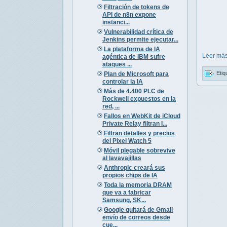
Filtración de tokens de
API de n8n expone
instanci...
Vulnerabilidad crítica de
Jenkins permite ejecutar...
La plataforma de IA
Leer más
agéntica de IBM sufre
ataques ...
Etiq
Plan de Microsoft para
controlar la IA
Más de 4.400 PLC de
Rockwell expuestos en la
red, ...
Fallos en WebKit de iCloud
Private Relay filtran I...
Filtran detalles y precios
del Pixel Watch 5
Móvil plegable sobrevive
al lavavajillas
Anthropic creará sus
propios chips de IA
Toda la memoria DRAM
que va a fabricar
Samsung, SK...
Google quitará de Gmail
envío de correos desde
cue...