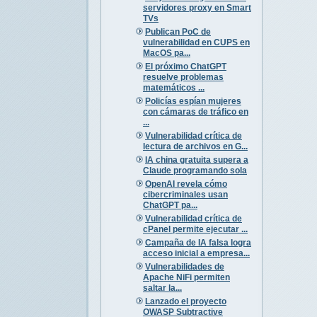
servidores proxy en Smart
TVs
Publican PoC de
vulnerabilidad en CUPS en
MacOS pa...
El próximo ChatGPT
resuelve problemas
matemáticos ...
Policías espían mujeres
con cámaras de tráfico en
...
Vulnerabilidad crítica de
lectura de archivos en G...
IA china gratuita supera a
Claude programando sola
OpenAI revela cómo
cibercriminales usan
ChatGPT pa...
Vulnerabilidad crítica de
cPanel permite ejecutar ...
Campaña de IA falsa logra
acceso inicial a empresa...
Vulnerabilidades de
Apache NiFi permiten
saltar la...
Lanzado el proyecto
OWASP Subtractive