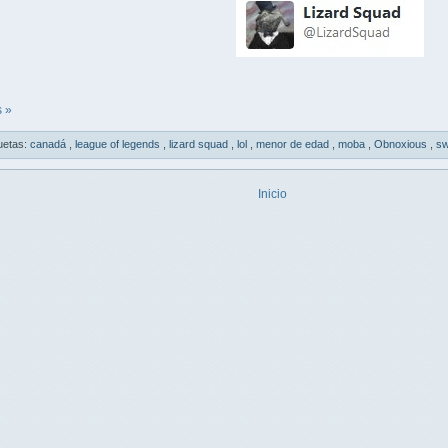
 »
uetas:
canadá
,
league of legends
,
lizard squad
,
lol
,
menor de edad
,
moba
,
Obnoxious
,
sw
Inicio