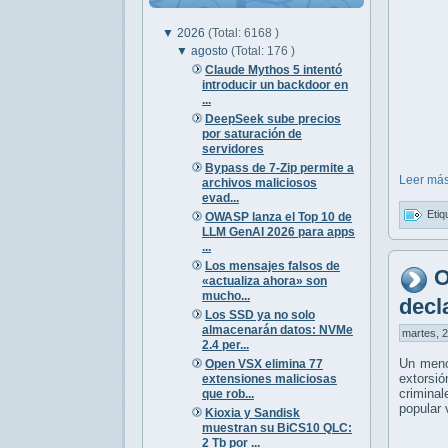
▼
2026
(Total: 6168 )
▼
agosto
(Total: 176 )
Claude Mythos 5 intentó
introducir un backdoor en
...
DeepSeek sube precios
por saturación de
servidores
Bypass de 7-Zip permite a
Leer más
archivos maliciosos
evad...
Etiq
OWASP lanza el Top 10 de
LLM GenAI 2026 para apps
...
Los mensajes falsos de
O
«actualiza ahora» son
mucho...
decl
Los SSD ya no solo
almacenarán datos: NVMe
martes, 2
2.4 per...
Un meno
Open VSX elimina 77
extorsió
extensiones maliciosas
crimina
que rob...
popular 
Kioxia y Sandisk
muestran su BiCS10 QLC:
2 Tb por ...