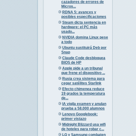
cazadores de errores de
Micros...
RDNA 5: avances y
posibles especificaciones
Steam dicta sentencia en
hardware: el PC más
usado...
NVIDIA domina Linux pese
a todo
Ubuntu sustituirá Deb por
Snap
Claude Code desbloquea
BIOS de HP
Apple pide a un tribunal
que frene el dispositivo ...
Rusia crea sistema para
cegar satélites Starlink
Efecto chimenea reduce
19 grados la temperatura
de...
IA vigila examen y anulan
prueba a 58.000 alumnos
Lenovo Googlebook:
primer vistazo
Midnight Blizzard usa wifi
de hoteles para robar c...
LG y Samsung combaten