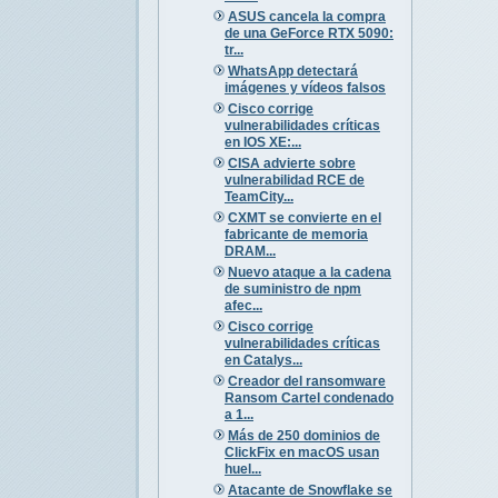
ASUS cancela la compra
de una GeForce RTX 5090:
tr...
WhatsApp detectará
imágenes y vídeos falsos
Cisco corrige
vulnerabilidades críticas
en IOS XE:...
CISA advierte sobre
vulnerabilidad RCE de
TeamCity...
CXMT se convierte en el
fabricante de memoria
DRAM...
Nuevo ataque a la cadena
de suministro de npm
afec...
Cisco corrige
vulnerabilidades críticas
en Catalys...
Creador del ransomware
Ransom Cartel condenado
a 1...
Más de 250 dominios de
ClickFix en macOS usan
huel...
Atacante de Snowflake se