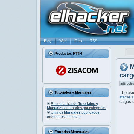
Blog
Web
Foro
RSS
Productos FTTH
M
carg
miércoles
Tutoriales y Manuales
El pres
atacar a
cargos d
Recopilación de
Tutoriales y
Manuales
ordenados por categorías
Últimos
Manuales
publicados
ordenados por fecha
Entradas Mensuales