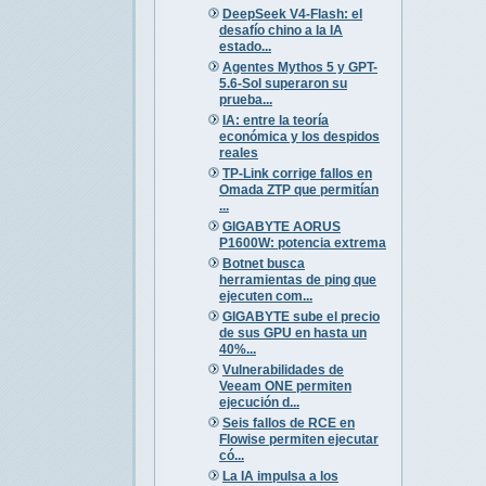
DeepSeek V4-Flash: el
desafío chino a la IA
estado...
Agentes Mythos 5 y GPT-
5.6-Sol superaron su
prueba...
IA: entre la teoría
económica y los despidos
reales
TP-Link corrige fallos en
Omada ZTP que permitían
...
GIGABYTE AORUS
P1600W: potencia extrema
Botnet busca
herramientas de ping que
ejecuten com...
GIGABYTE sube el precio
de sus GPU en hasta un
40%...
Vulnerabilidades de
Veeam ONE permiten
ejecución d...
Seis fallos de RCE en
Flowise permiten ejecutar
có...
La IA impulsa a los