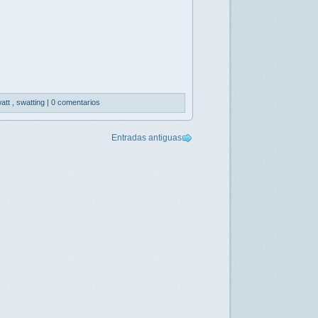
att
,
swatting
|
0 comentarios
Entradas antiguas