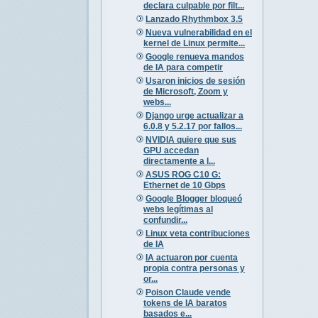
declara culpable por filt...
Lanzado Rhythmbox 3.5
Nueva vulnerabilidad en el
kernel de Linux permite...
Google renueva mandos
de IA para competir
Usaron inicios de sesión
de Microsoft, Zoom y
webs...
Django urge actualizar a
6.0.8 y 5.2.17 por fallos...
NVIDIA quiere que sus
GPU accedan
directamente a l...
ASUS ROG C10 G:
Ethernet de 10 Gbps
Google Blogger bloqueó
webs legítimas al
confundir...
Linux veta contribuciones
de IA
IA actuaron por cuenta
propia contra personas y
or...
Poison Claude vende
tokens de IA baratos
basados e...