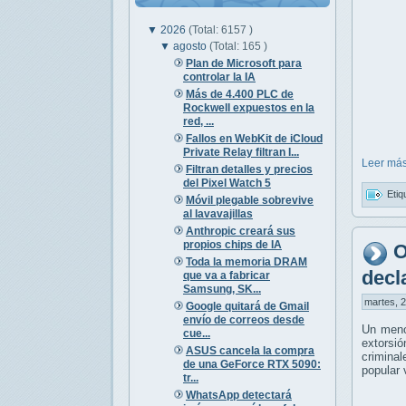
▼
2026
(Total: 6157 )
▼
agosto
(Total: 165 )
Plan de Microsoft para
controlar la IA
Más de 4.400 PLC de
Rockwell expuestos en la
red, ...
Fallos en WebKit de iCloud
Private Relay filtran I...
Leer más
Filtran detalles y precios
del Pixel Watch 5
Etiq
Móvil plegable sobrevive
al lavavajillas
Anthropic creará sus
propios chips de IA
O
Toda la memoria DRAM
decl
que va a fabricar
Samsung, SK...
martes, 2
Google quitará de Gmail
envío de correos desde
Un meno
cue...
extorsió
ASUS cancela la compra
crimina
de una GeForce RTX 5090:
popular 
tr...
WhatsApp detectará