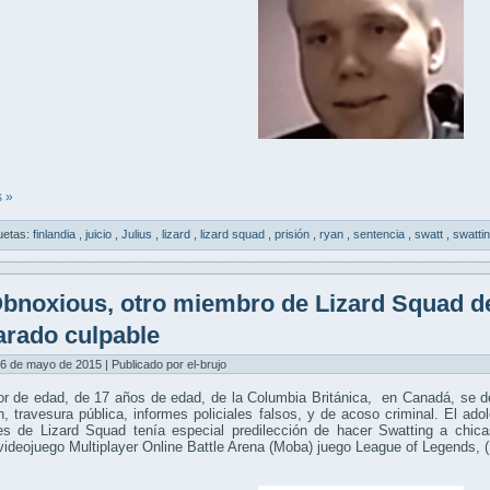
 »
uetas:
finlandia
,
juicio
,
Julius
,
lizard
,
lizard squad
,
prisión
,
ryan
,
sentencia
,
swatt
,
swatti
bnoxious, otro miembro de Lizard Squad de
arado culpable
6 de mayo de 2015 | Publicado por el-brujo
r de edad, de 17 años de edad, de la Columbia Británica, en Canadá, se de
n, travesura pública, informes policiales falsos, y de acoso criminal. El a
les de Lizard Squad tenía especial predilección de hacer Swatting a chic
videojuego Multiplayer Online Battle Arena (Moba) juego League of Legends, 