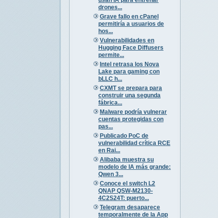
drones...
Grave fallo en cPanel
permitiría a usuarios de
hos...
Vulnerabilidades en
Hugging Face Diffusers
permite...
Intel retrasa los Nova
Lake para gaming con
bLLC h...
CXMT se prepara para
construir una segunda
fábrica...
Malware podría vulnerar
cuentas protegidas con
pas...
Publicado PoC de
vulnerabilidad crítica RCE
en Rai...
Alibaba muestra su
modelo de IA más grande:
Qwen 3...
Conoce el switch L2
QNAP QSW-M2130-
4C2S24T: puerto...
Telegram desaparece
temporalmente de la App