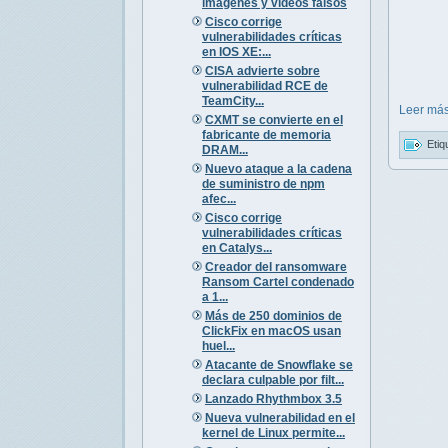
imágenes y vídeos falsos
Cisco corrige
vulnerabilidades críticas
en IOS XE:...
CISA advierte sobre
vulnerabilidad RCE de
TeamCity...
Leer más
CXMT se convierte en el
fabricante de memoria
Etiq
DRAM...
Nuevo ataque a la cadena
de suministro de npm
afec...
Cisco corrige
vulnerabilidades críticas
en Catalys...
Creador del ransomware
Ransom Cartel condenado
a 1...
Más de 250 dominios de
ClickFix en macOS usan
huel...
Atacante de Snowflake se
declara culpable por filt...
Lanzado Rhythmbox 3.5
Nueva vulnerabilidad en el
kernel de Linux permite...