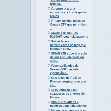
5.6-Sol superaron su
prueba...
IA: entre la teoría
económica y los despidos
reales
TP-Link corrige fallos en
Omada ZTP que permitían
...
GIGABYTE AORUS
P1600W: potencia extrema
Botnet busca
herramientas de ping que
ejecuten com...
GIGABYTE sube el precio
de sus GPU en hasta un
40%...
Vulnerabilidades de
Veeam ONE permiten
ejecución d...
Seis fallos de RCE en
Flowise permiten ejecutar
có...
La IA impulsa a los
cazadores de errores de
Micros...
RDNA 5: avances y
posibles especificaciones
Steam dicta sentencia en