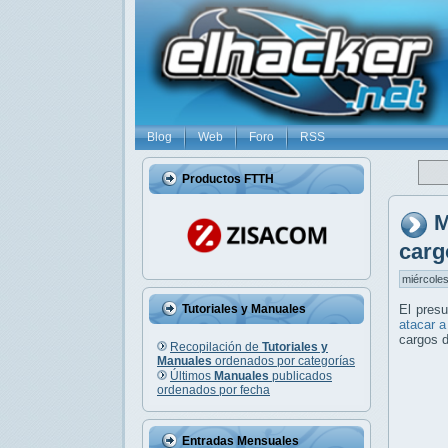
Blog
Web
Foro
RSS
Productos FTTH
M
carg
miércoles
Tutoriales y Manuales
El pres
atacar a
cargos d
Recopilación de
Tutoriales y
Manuales
ordenados por categorías
Últimos
Manuales
publicados
ordenados por fecha
Entradas Mensuales