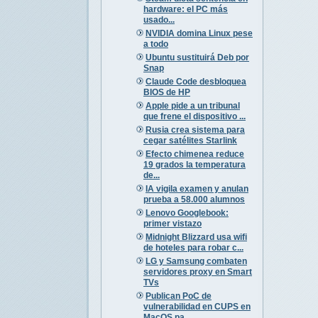
hardware: el PC más
usado...
NVIDIA domina Linux pese
a todo
Ubuntu sustituirá Deb por
Snap
Claude Code desbloquea
BIOS de HP
Apple pide a un tribunal
que frene el dispositivo ...
Rusia crea sistema para
cegar satélites Starlink
Efecto chimenea reduce
19 grados la temperatura
de...
IA vigila examen y anulan
prueba a 58.000 alumnos
Lenovo Googlebook:
primer vistazo
Midnight Blizzard usa wifi
de hoteles para robar c...
LG y Samsung combaten
servidores proxy en Smart
TVs
Publican PoC de
vulnerabilidad en CUPS en
MacOS pa...