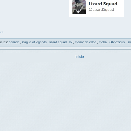
 »
uetas:
canadá
,
league of legends
,
lizard squad
,
lol
,
menor de edad
,
moba
,
Obnoxious
,
sw
Inicio