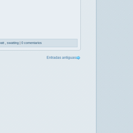
att
,
swatting
|
0 comentarios
Entradas antiguas