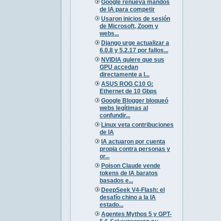
Google renueva mandos
de IA para competir
Usaron inicios de sesión
de Microsoft, Zoom y
webs...
Django urge actualizar a
6.0.8 y 5.2.17 por fallos...
NVIDIA quiere que sus
GPU accedan
directamente a l...
ASUS ROG C10 G:
Ethernet de 10 Gbps
Google Blogger bloqueó
webs legítimas al
confundir...
Linux veta contribuciones
de IA
IA actuaron por cuenta
propia contra personas y
or...
Poison Claude vende
tokens de IA baratos
basados e...
DeepSeek V4-Flash: el
desafío chino a la IA
estado...
Agentes Mythos 5 y GPT-