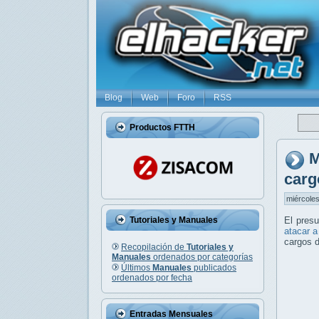
Blog
Web
Foro
RSS
Productos FTTH
M
carg
miércoles
Tutoriales y Manuales
El pres
atacar a
cargos d
Recopilación de
Tutoriales y
Manuales
ordenados por categorías
Últimos
Manuales
publicados
ordenados por fecha
Entradas Mensuales