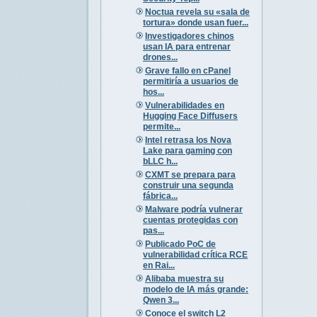
Noctua revela su «sala de
tortura» donde usan fuer...
Investigadores chinos
usan IA para entrenar
drones...
Grave fallo en cPanel
permitiría a usuarios de
hos...
Vulnerabilidades en
Hugging Face Diffusers
permite...
Intel retrasa los Nova
Lake para gaming con
bLLC h...
CXMT se prepara para
construir una segunda
fábrica...
Malware podría vulnerar
cuentas protegidas con
pas...
Publicado PoC de
vulnerabilidad crítica RCE
en Rai...
Alibaba muestra su
modelo de IA más grande:
Qwen 3...
Conoce el switch L2