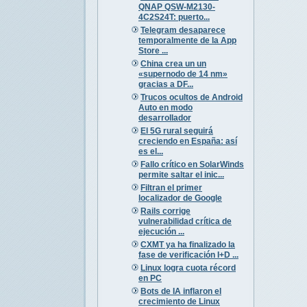
QNAP QSW-M2130-
4C2S24T: puerto...
Telegram desaparece
temporalmente de la App
Store ...
China crea un un
«supernodo de 14 nm»
gracias a DF...
Trucos ocultos de Android
Auto en modo
desarrollador
El 5G rural seguirá
creciendo en España: así
es el...
Fallo crítico en SolarWinds
permite saltar el inic...
Filtran el primer
localizador de Google
Rails corrige
vulnerabilidad crítica de
ejecución ...
CXMT ya ha finalizado la
fase de verificación I+D ...
Linux logra cuota récord
en PC
Bots de IA inflaron el
crecimiento de Linux