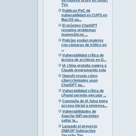
servidores proxy en Smart
TVs
Publican PoC de
vulnerabilidad en CUPS en
MacOS pa...
El próximo ChatGPT
resuelve problemas
matemáticos ...
Policías espían mujeres
con cámaras de tráfico en
...
Vulnerabilidad crítica de
lectura de archivos en G...
IA china gratuita supera a
Claude programando sola
OpenAI revela cómo
cibercriminales usan
ChatGPT pa...
Vulnerabilidad crítica de
cPanel permite ejecutar ...
Campaña de IA falsa logra
acceso inicial a empresa...
Vulnerabilidades de
Apache NiFi permiten
saltar la...
Lanzado el proyecto
OWASP Subtractive
Security Top...