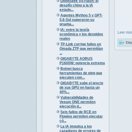
DeepSeek V4-Flash: el
desafío chino a la IA
estado...
Agentes Mythos 5 y GPT-
5.6-Sol superaron su
prueba...
IA: entre la teoría
Leer más
económica y los despidos
reales
Etiq
TP-Link corrige fallos en
Omada ZTP que permitían
...
GIGABYTE AORUS
P1600W: potencia extrema
Botnet busca
herramientas de ping que
ejecuten com...
GIGABYTE sube el precio
de sus GPU en hasta un
40%...
Vulnerabilidades de
Veeam ONE permiten
ejecución d...
Seis fallos de RCE en
Flowise permiten ejecutar
có...
La IA impulsa a los
cazadores de errores de