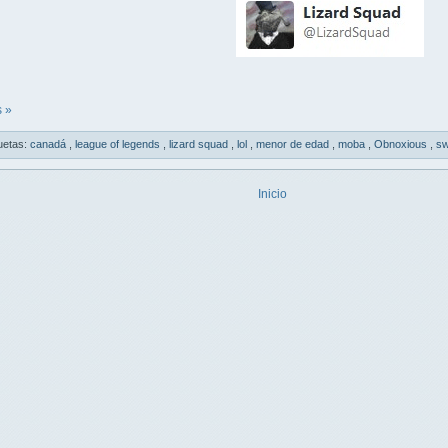
 »
uetas:
canadá
,
league of legends
,
lizard squad
,
lol
,
menor de edad
,
moba
,
Obnoxious
,
sw
Inicio