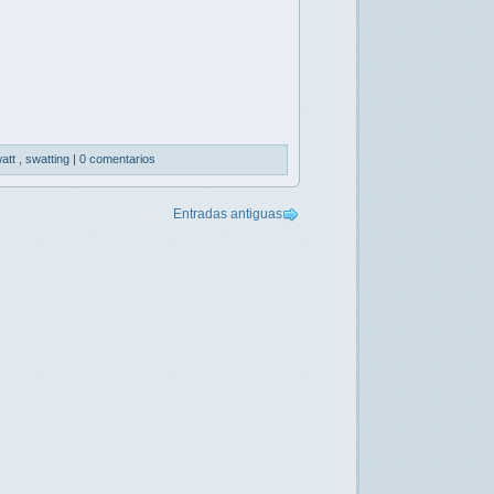
att
,
swatting
|
0 comentarios
Entradas antiguas