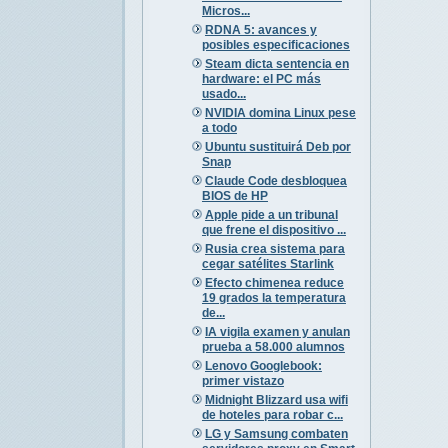
Micros...
RDNA 5: avances y
posibles especificaciones
Steam dicta sentencia en
hardware: el PC más
usado...
NVIDIA domina Linux pese
a todo
Ubuntu sustituirá Deb por
Snap
Claude Code desbloquea
BIOS de HP
Apple pide a un tribunal
que frene el dispositivo ...
Rusia crea sistema para
cegar satélites Starlink
Efecto chimenea reduce
19 grados la temperatura
de...
IA vigila examen y anulan
prueba a 58.000 alumnos
Lenovo Googlebook:
primer vistazo
Midnight Blizzard usa wifi
de hoteles para robar c...
LG y Samsung combaten