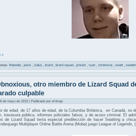
 »
uetas:
finlandia
,
juicio
,
Julius
,
lizard
,
lizard squad
,
prisión
,
ryan
,
sentencia
,
swatt
,
swatti
bnoxious, otro miembro de Lizard Squad de
arado culpable
6 de mayo de 2015 | Publicado por el-brujo
r de edad, de 17 años de edad, de la Columbia Británica, en Canadá, se de
n, travesura pública, informes policiales falsos, y de acoso criminal. El a
les de Lizard Squad tenía especial predilección de hacer Swatting a chic
videojuego Multiplayer Online Battle Arena (Moba) juego League of Legends, 