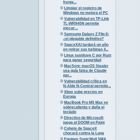
frente...
Limpiar el registro de
Windows no mejora el PC
Vulnerabilidad en TP-Link
TL-WR940N permite
ejecuc...
Samsung Galaxy Z Flip 8:
¿el plegable definitivo?
SpaceXAI tardará un año
en retirar sus turbinas il...
Linux sustituye C por Rust
para ganar seguridad
MacSync macOS Stealer
usa guía falsa de Claude
par...
Vulnerabilidad crítica en
N-Able N-Central permite...
Xbox sube precios en
Europa
MacBook Pro M5 Max se
sobrecalienta y daña el
teclado
Directivo de Microsoft
juega al DOOM en Paint
Cohete de SpaceX
chocará contra la Luna
Equipos SonicWall SMA