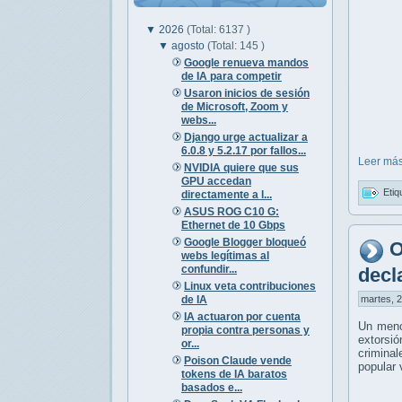
▼
2026
(Total: 6137 )
▼
agosto
(Total: 145 )
Google renueva mandos
de IA para competir
Usaron inicios de sesión
de Microsoft, Zoom y
webs...
Django urge actualizar a
6.0.8 y 5.2.17 por fallos...
Leer más
NVIDIA quiere que sus
GPU accedan
Etiq
directamente a l...
ASUS ROG C10 G:
Ethernet de 10 Gbps
Google Blogger bloqueó
O
webs legítimas al
confundir...
decl
Linux veta contribuciones
de IA
martes, 2
IA actuaron por cuenta
Un meno
propia contra personas y
extorsió
or...
crimina
Poison Claude vende
popular 
tokens de IA baratos
basados e...