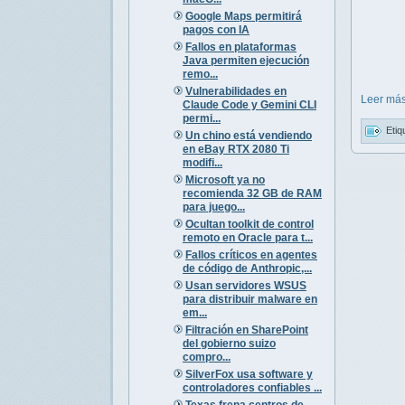
Google Maps permitirá
pagos con IA
Fallos en plataformas
Java permiten ejecución
remo...
Vulnerabilidades en
Leer más
Claude Code y Gemini CLI
permi...
Etiq
Un chino está vendiendo
en eBay RTX 2080 Ti
modifi...
Microsoft ya no
recomienda 32 GB de RAM
para juego...
Ocultan toolkit de control
remoto en Oracle para t...
Fallos críticos en agentes
de código de Anthropic,...
Usan servidores WSUS
para distribuir malware en
em...
Filtración en SharePoint
del gobierno suizo
compro...
SilverFox usa software y
controladores confiables ...
Texas frena centros de