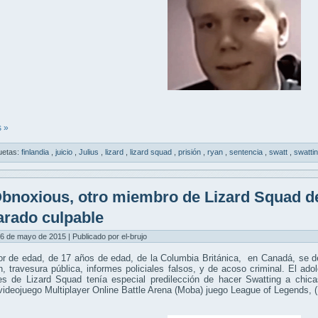
 »
uetas:
finlandia
,
juicio
,
Julius
,
lizard
,
lizard squad
,
prisión
,
ryan
,
sentencia
,
swatt
,
swatti
bnoxious, otro miembro de Lizard Squad de
arado culpable
6 de mayo de 2015 | Publicado por el-brujo
r de edad, de 17 años de edad, de la Columbia Británica, en Canadá, se de
n, travesura pública, informes policiales falsos, y de acoso criminal. El a
les de Lizard Squad tenía especial predilección de hacer Swatting a chic
videojuego Multiplayer Online Battle Arena (Moba) juego League of Legends, 