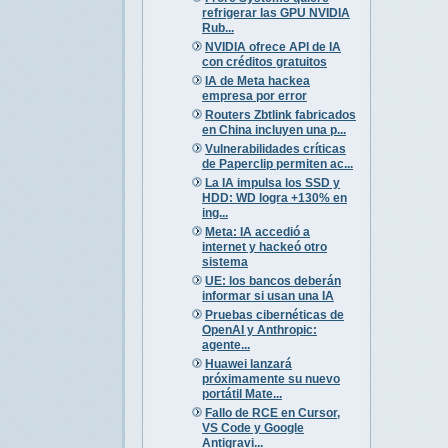
refrigerar las GPU NVIDIA
Rub...
NVIDIA ofrece API de IA
con créditos gratuitos
IA de Meta hackea
empresa por error
Routers Zbtlink fabricados
en China incluyen una p...
Vulnerabilidades críticas
de Paperclip permiten ac...
La IA impulsa los SSD y
HDD: WD logra +130% en
ing...
Meta: IA accedió a
internet y hackeó otro
sistema
UE: los bancos deberán
informar si usan una IA
Pruebas cibernéticas de
OpenAI y Anthropic:
agente...
Huawei lanzará
próximamente su nuevo
portátil Mate...
Fallo de RCE en Cursor,
VS Code y Google
Antigravi...