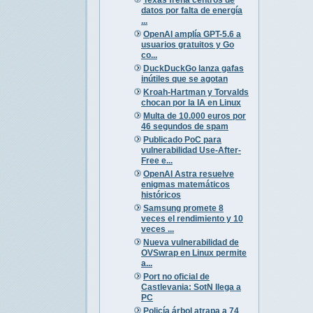
datos por falta de energía
...
OpenAI amplía GPT-5.6 a
usuarios gratuitos y Go
co...
DuckDuckGo lanza gafas
inútiles que se agotan
Kroah-Hartman y Torvalds
chocan por la IA en Linux
Multa de 10.000 euros por
46 segundos de spam
Publicado PoC para
vulnerabilidad Use-After-
Free e...
OpenAI Astra resuelve
enigmas matemáticos
históricos
Samsung promete 8
veces el rendimiento y 10
veces ...
Nueva vulnerabilidad de
OVSwrap en Linux permite
a...
Port no oficial de
Castlevania: SotN llega a
PC
Policía árbol atrapa a 74