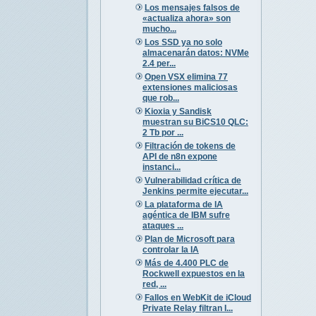
Los mensajes falsos de
«actualiza ahora» son
mucho...
Los SSD ya no solo
almacenarán datos: NVMe
2.4 per...
Open VSX elimina 77
extensiones maliciosas
que rob...
Kioxia y Sandisk
muestran su BiCS10 QLC:
2 Tb por ...
Filtración de tokens de
API de n8n expone
instanci...
Vulnerabilidad crítica de
Jenkins permite ejecutar...
La plataforma de IA
agéntica de IBM sufre
ataques ...
Plan de Microsoft para
controlar la IA
Más de 4.400 PLC de
Rockwell expuestos en la
red, ...
Fallos en WebKit de iCloud
Private Relay filtran I...