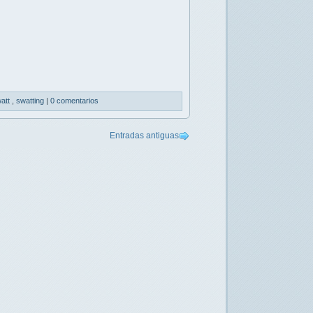
att
,
swatting
|
0 comentarios
Entradas antiguas