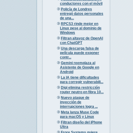
conductores con el móvil
Policía de Londres
entregó datos personales
de una...
RPCS3 rinde mejor en
Linux pese al dominio de
Windows
Filtran altavoz de OpenAI
con ChatGPT
Una descarga falsa de
película puede exponer
contr...
Gemini reemplaza al
Asistente de Google en
Android
La IA tiene dificultades
para corregir vulnerabili...
Digi elimina restricción
router neutro en fibra 10...
Nuevo ataque de
inyección de
interrupciones logra ...
Meta lanza Muse Code
para macOS y Linux
Filtran diseño del iPhone
Ultra
Frore Systems quiere