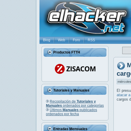
Blog
Web
Foro
RSS
Productos FTTH
M
carg
miércoles
Tutoriales y Manuales
El pres
atacar a
cargos d
Recopilación de
Tutoriales y
Manuales
ordenados por categorías
Últimos
Manuales
publicados
ordenados por fecha
Entradas Mensuales