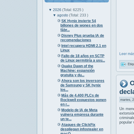
▼
2026
(Total: 6225 )
▼
agosto
(Total: 233 )
SK Hynix invierte 54
billones de wones en dos
fábr...
Disney Plus prueba IA de
recomendaciones
Intel recupera HDMI 2.1 en
Linux
Leer más
Fallo de 18 años en SCTP
de Linux permitiría a usu...
Etiq
Quake Dawn of the
Machine: expansión
gratuita y du...
Ahora son los inversores
O
de Samsung y SK hynix
los...
decl
Más de 4.400 PLCs de
Rockwell expuestos ponen
martes, 2
en r...
Un meno
Modelo de IA de Meta
extorsió
vulnera empresa durante
crimina
un te...
popular 
Ataques de ClickFix
despliegan infostealer en
macO...