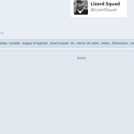
 »
uetas:
canadá
,
league of legends
,
lizard squad
,
lol
,
menor de edad
,
moba
,
Obnoxious
,
sw
Inicio