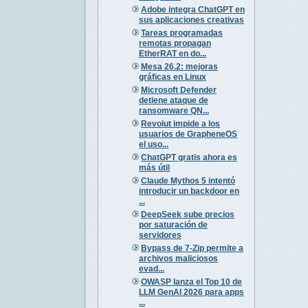
Adobe integra ChatGPT en
sus aplicaciones creativas
Tareas programadas
remotas propagan
EtherRAT en do...
Mesa 26.2: mejoras
gráficas en Linux
Microsoft Defender
detiene ataque de
ransomware QN...
Revolut impide a los
usuarios de GrapheneOS
el uso...
ChatGPT gratis ahora es
más útil
Claude Mythos 5 intentó
introducir un backdoor en
...
DeepSeek sube precios
por saturación de
servidores
Bypass de 7-Zip permite a
archivos maliciosos
evad...
OWASP lanza el Top 10 de
LLM GenAI 2026 para apps
...