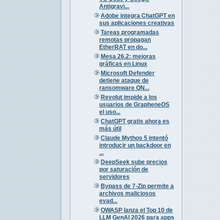
Antigravi...
Adobe integra ChatGPT en
sus aplicaciones creativas
Tareas programadas
remotas propagan
EtherRAT en do...
Mesa 26.2: mejoras
gráficas en Linux
Microsoft Defender
detiene ataque de
ransomware QN...
Revolut impide a los
usuarios de GrapheneOS
el uso...
ChatGPT gratis ahora es
más útil
Claude Mythos 5 intentó
introducir un backdoor en
...
DeepSeek sube precios
por saturación de
servidores
Bypass de 7-Zip permite a
archivos maliciosos
evad...
OWASP lanza el Top 10 de
LLM GenAI 2026 para apps