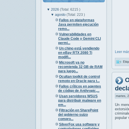
▼
2026
(Total: 6215 )
▼
agosto
(Total: 223 )
Fallos en plataformas
Java permiten ejecución
remo...
Vulnerabilidades en
Claude Code y Gemini CLI
permi...
Un chino está vendiendo
Leer más
en eBay RTX 2080 Ti
modifi...
Etiq
Microsoft ya no
recomienda 32 GB de RAM
para juego...
Ocultan toolkit de control
O
remoto en Oracle para t...
Fallos críticos en agentes
decl
de código de Anthropic,...
Usan servidores WSUS
martes, 2
para distribuir malware en
Un meno
em...
extorsió
Filtración en SharePoint
crimina
del gobierno suizo
popular 
compro...
SilverFox usa software y
controladores confiables ...