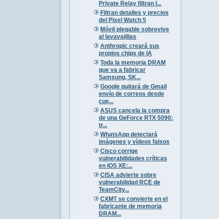
Private Relay filtran I...
Filtran detalles y precios
del Pixel Watch 5
Móvil plegable sobrevive
al lavavajillas
Anthropic creará sus
propios chips de IA
Toda la memoria DRAM
que va a fabricar
Samsung, SK...
Google quitará de Gmail
envío de correos desde
cue...
ASUS cancela la compra
de una GeForce RTX 5090:
tr...
WhatsApp detectará
imágenes y vídeos falsos
Cisco corrige
vulnerabilidades críticas
en IOS XE:...
CISA advierte sobre
vulnerabilidad RCE de
TeamCity...
CXMT se convierte en el
fabricante de memoria
DRAM...