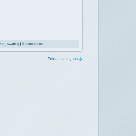
att
,
swatting
|
0 comentarios
Entradas antiguas