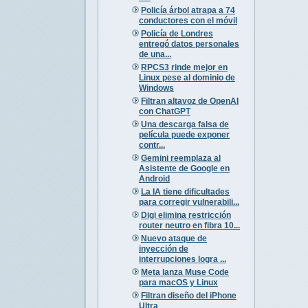
Policía árbol atrapa a 74
conductores con el móvil
Policía de Londres
entregó datos personales
de una...
RPCS3 rinde mejor en
Linux pese al dominio de
Windows
Filtran altavoz de OpenAI
con ChatGPT
Una descarga falsa de
película puede exponer
contr...
Gemini reemplaza al
Asistente de Google en
Android
La IA tiene dificultades
para corregir vulnerabili...
Digi elimina restricción
router neutro en fibra 10...
Nuevo ataque de
inyección de
interrupciones logra ...
Meta lanza Muse Code
para macOS y Linux
Filtran diseño del iPhone
Ultra