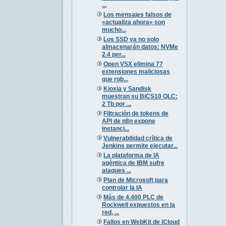
...
Los mensajes falsos de
«actualiza ahora» son
mucho...
Los SSD ya no solo
almacenarán datos: NVMe
2.4 per...
Open VSX elimina 77
extensiones maliciosas
que rob...
Kioxia y Sandisk
muestran su BiCS10 QLC:
2 Tb por ...
Filtración de tokens de
API de n8n expone
instanci...
Vulnerabilidad crítica de
Jenkins permite ejecutar...
La plataforma de IA
agéntica de IBM sufre
ataques ...
Plan de Microsoft para
controlar la IA
Más de 4.400 PLC de
Rockwell expuestos en la
red, ...
Fallos en WebKit de iCloud