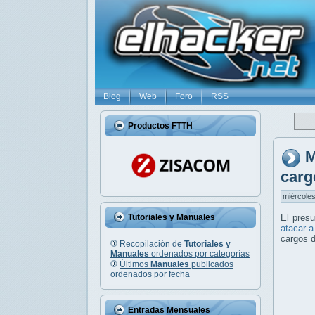
Blog
Web
Foro
RSS
Productos FTTH
M
carg
miércoles
Tutoriales y Manuales
El pres
atacar a
cargos d
Recopilación de
Tutoriales y
Manuales
ordenados por categorías
Últimos
Manuales
publicados
ordenados por fecha
Entradas Mensuales