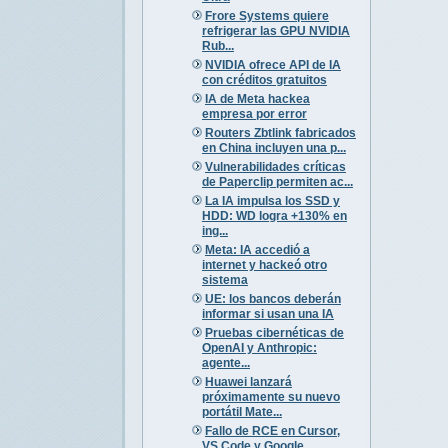
Frore Systems quiere
refrigerar las GPU NVIDIA
Rub...
NVIDIA ofrece API de IA
con créditos gratuitos
IA de Meta hackea
empresa por error
Routers Zbtlink fabricados
en China incluyen una p...
Vulnerabilidades críticas
de Paperclip permiten ac...
La IA impulsa los SSD y
HDD: WD logra +130% en
ing...
Meta: IA accedió a
internet y hackeó otro
sistema
UE: los bancos deberán
informar si usan una IA
Pruebas cibernéticas de
OpenAI y Anthropic:
agente...
Huawei lanzará
próximamente su nuevo
portátil Mate...
Fallo de RCE en Cursor,
VS Code y Google