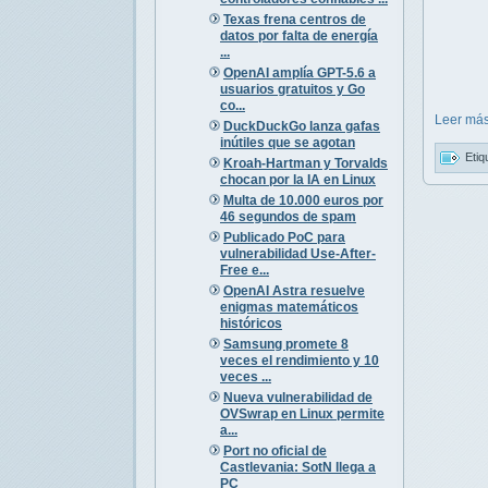
Texas frena centros de
datos por falta de energía
...
OpenAI amplía GPT-5.6 a
usuarios gratuitos y Go
co...
Leer más
DuckDuckGo lanza gafas
inútiles que se agotan
Etiq
Kroah-Hartman y Torvalds
chocan por la IA en Linux
Multa de 10.000 euros por
46 segundos de spam
Publicado PoC para
vulnerabilidad Use-After-
Free e...
OpenAI Astra resuelve
enigmas matemáticos
históricos
Samsung promete 8
veces el rendimiento y 10
veces ...
Nueva vulnerabilidad de
OVSwrap en Linux permite
a...
Port no oficial de
Castlevania: SotN llega a
PC