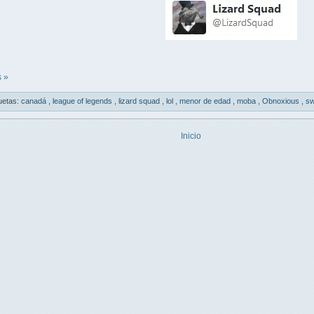
 »
uetas:
canadá
,
league of legends
,
lizard squad
,
lol
,
menor de edad
,
moba
,
Obnoxious
,
sw
Inicio