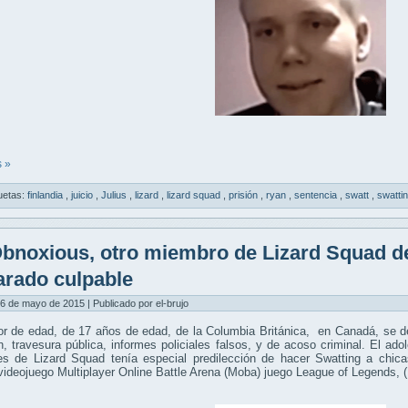
 »
uetas:
finlandia
,
juicio
,
Julius
,
lizard
,
lizard squad
,
prisión
,
ryan
,
sentencia
,
swatt
,
swatti
bnoxious, otro miembro de Lizard Squad de
arado culpable
6 de mayo de 2015 | Publicado por el-brujo
r de edad, de 17 años de edad, de la Columbia Británica, en Canadá, se de
n, travesura pública, informes policiales falsos, y de acoso criminal. El a
les de Lizard Squad tenía especial predilección de hacer Swatting a chic
videojuego Multiplayer Online Battle Arena (Moba) juego League of Legends, 