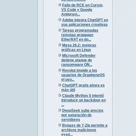
Fallo de RCE en Cursor,
VS Code y Google
Antigravi...
Adobe integra ChatGPT en
sus aplicaciones creativas
Tareas programadas
remotas propagan
EtherRAT en do...
Mesa 26.2: mejoras
gráficas en Linux
Microsoft Defender
detiene ataque de
ransomware QN...
Revolut impide a los
usuarios de GrapheneOS
el uso...
ChatGPT gratis ahora es
más útil
Claude Mythos 5 intentó
introducir un backdoor en
...
DeepSeek sube precios
por saturación de
servidores
Bypass de 7-Zip permite a
archivos maliciosos
evad...