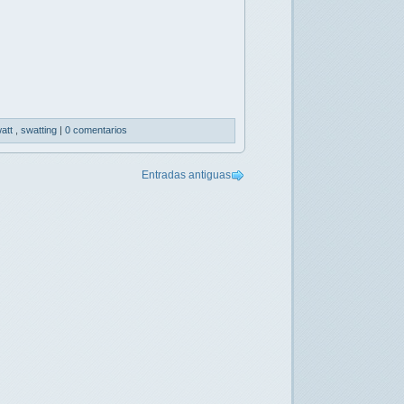
att
,
swatting
|
0 comentarios
Entradas antiguas