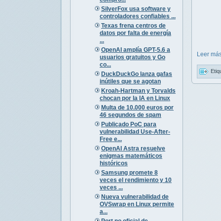
SilverFox usa software y
controladores confiables ...
Texas frena centros de
datos por falta de energía
...
OpenAI amplía GPT-5.6 a
Leer más
usuarios gratuitos y Go
co...
Etiq
DuckDuckGo lanza gafas
inútiles que se agotan
Kroah-Hartman y Torvalds
chocan por la IA en Linux
Multa de 10.000 euros por
46 segundos de spam
Publicado PoC para
vulnerabilidad Use-After-
Free e...
OpenAI Astra resuelve
enigmas matemáticos
históricos
Samsung promete 8
veces el rendimiento y 10
veces ...
Nueva vulnerabilidad de
OVSwrap en Linux permite
a...
Port no oficial de