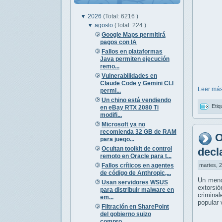
▼
2026
(Total: 6216 )
▼
agosto
(Total: 224 )
Google Maps permitirá
pagos con IA
Fallos en plataformas
Java permiten ejecución
remo...
Vulnerabilidades en
Claude Code y Gemini CLI
Leer más
permi...
Un chino está vendiendo
Etiq
en eBay RTX 2080 Ti
modifi...
Microsoft ya no
recomienda 32 GB de RAM
O
para juego...
Ocultan toolkit de control
decl
remoto en Oracle para t...
Fallos críticos en agentes
martes, 2
de código de Anthropic,...
Un meno
Usan servidores WSUS
extorsió
para distribuir malware en
crimina
em...
popular 
Filtración en SharePoint
del gobierno suizo
compro...