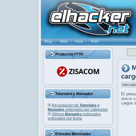
Blog
Web
Foro
RSS
Productos FTTH
M
carg
miércoles
Tutoriales y Manuales
El pres
atacar a
cargos d
Recopilación de
Tutoriales y
Manuales
ordenados por categorías
Últimos
Manuales
publicados
ordenados por fecha
Entradas Mensuales