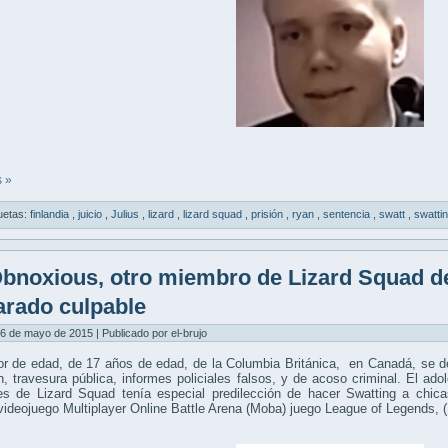
 »
uetas:
finlandia
,
juicio
,
Julius
,
lizard
,
lizard squad
,
prisión
,
ryan
,
sentencia
,
swatt
,
swatti
bnoxious, otro miembro de Lizard Squad de
arado culpable
6 de mayo de 2015 | Publicado por el-brujo
r de edad, de 17 años de edad, de la Columbia Británica, en Canadá, se de
n, travesura pública, informes policiales falsos, y de acoso criminal. El a
les de Lizard Squad tenía especial predilección de hacer Swatting a chic
videojuego Multiplayer Online Battle Arena (Moba) juego League of Legends, 