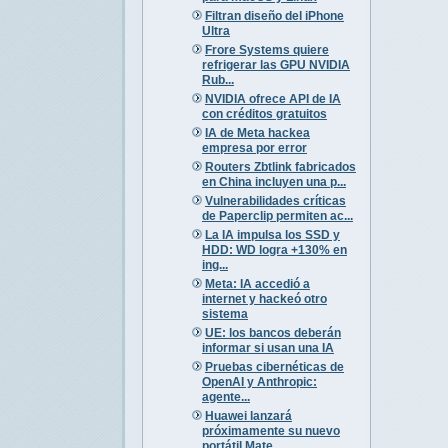
Filtran diseño del iPhone
Ultra
Frore Systems quiere
refrigerar las GPU NVIDIA
Rub...
NVIDIA ofrece API de IA
con créditos gratuitos
IA de Meta hackea
empresa por error
Routers Zbtlink fabricados
en China incluyen una p...
Vulnerabilidades críticas
de Paperclip permiten ac...
La IA impulsa los SSD y
HDD: WD logra +130% en
ing...
Meta: IA accedió a
internet y hackeó otro
sistema
UE: los bancos deberán
informar si usan una IA
Pruebas cibernéticas de
OpenAI y Anthropic:
agente...
Huawei lanzará
próximamente su nuevo
portátil Mate...