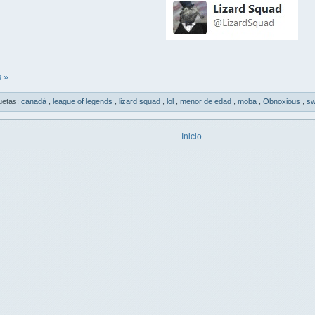
 »
uetas:
canadá
,
league of legends
,
lizard squad
,
lol
,
menor de edad
,
moba
,
Obnoxious
,
sw
Inicio