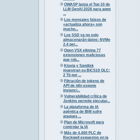
OWASP lanza el Top 10 de
LLM GenAI 2026 para apps
...
Los mensajes falsos de
«actualiza ahora» son
mucho...
Los SSD ya no solo
almacenarán datos: NVMe
2.4 per...
Open VSX elimina 77
extensiones maliciosas
que rob...
Kioxia y Sandisk
muestran su BiCS10 QLC:
2 Tb por ...
Filtración de tokens de
API de n8n expone
instanci...
Vulnerabilidad crítica de
Jenkins permite ejecutar...
La plataforma de IA
agéntica de IBM sufre
ataques ...
Plan de Microsoft para
controlar la IA
Más de 4.400 PLC de
Rockwell expuestos en la