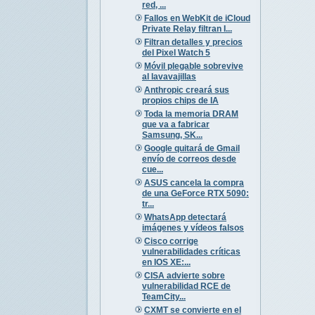
red, ...
Fallos en WebKit de iCloud
Private Relay filtran I...
Filtran detalles y precios
del Pixel Watch 5
Móvil plegable sobrevive
al lavavajillas
Anthropic creará sus
propios chips de IA
Toda la memoria DRAM
que va a fabricar
Samsung, SK...
Google quitará de Gmail
envío de correos desde
cue...
ASUS cancela la compra
de una GeForce RTX 5090:
tr...
WhatsApp detectará
imágenes y vídeos falsos
Cisco corrige
vulnerabilidades críticas
en IOS XE:...
CISA advierte sobre
vulnerabilidad RCE de
TeamCity...
CXMT se convierte en el