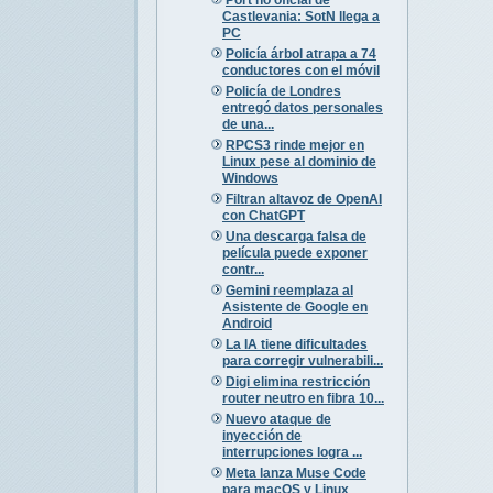
Castlevania: SotN llega a
PC
Policía árbol atrapa a 74
conductores con el móvil
Policía de Londres
entregó datos personales
de una...
RPCS3 rinde mejor en
Linux pese al dominio de
Windows
Filtran altavoz de OpenAI
con ChatGPT
Una descarga falsa de
película puede exponer
contr...
Gemini reemplaza al
Asistente de Google en
Android
La IA tiene dificultades
para corregir vulnerabili...
Digi elimina restricción
router neutro en fibra 10...
Nuevo ataque de
inyección de
interrupciones logra ...
Meta lanza Muse Code
para macOS y Linux