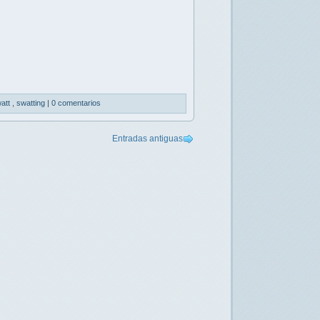
att
,
swatting
|
0 comentarios
Entradas antiguas