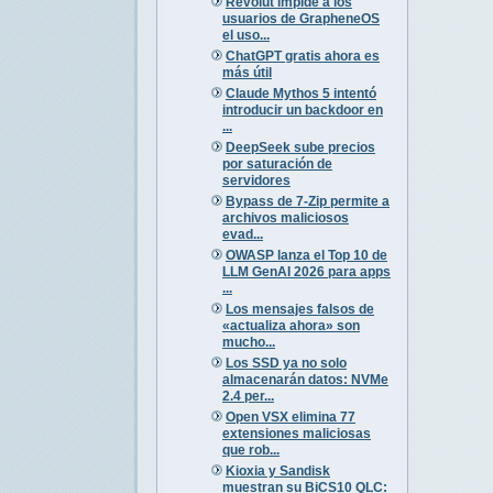
Revolut impide a los
usuarios de GrapheneOS
el uso...
ChatGPT gratis ahora es
más útil
Claude Mythos 5 intentó
introducir un backdoor en
...
DeepSeek sube precios
por saturación de
servidores
Bypass de 7-Zip permite a
archivos maliciosos
evad...
OWASP lanza el Top 10 de
LLM GenAI 2026 para apps
...
Los mensajes falsos de
«actualiza ahora» son
mucho...
Los SSD ya no solo
almacenarán datos: NVMe
2.4 per...
Open VSX elimina 77
extensiones maliciosas
que rob...
Kioxia y Sandisk
muestran su BiCS10 QLC: