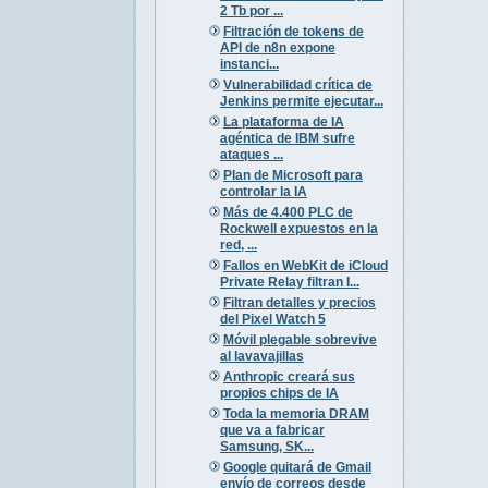
2 Tb por ...
Filtración de tokens de
API de n8n expone
instanci...
Vulnerabilidad crítica de
Jenkins permite ejecutar...
La plataforma de IA
agéntica de IBM sufre
ataques ...
Plan de Microsoft para
controlar la IA
Más de 4.400 PLC de
Rockwell expuestos en la
red, ...
Fallos en WebKit de iCloud
Private Relay filtran I...
Filtran detalles y precios
del Pixel Watch 5
Móvil plegable sobrevive
al lavavajillas
Anthropic creará sus
propios chips de IA
Toda la memoria DRAM
que va a fabricar
Samsung, SK...
Google quitará de Gmail
envío de correos desde