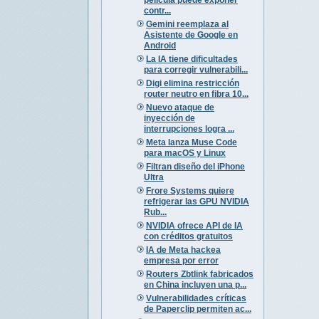
contr...
Gemini reemplaza al
Asistente de Google en
Android
La IA tiene dificultades
para corregir vulnerabili...
Digi elimina restricción
router neutro en fibra 10...
Nuevo ataque de
inyección de
interrupciones logra ...
Meta lanza Muse Code
para macOS y Linux
Filtran diseño del iPhone
Ultra
Frore Systems quiere
refrigerar las GPU NVIDIA
Rub...
NVIDIA ofrece API de IA
con créditos gratuitos
IA de Meta hackea
empresa por error
Routers Zbtlink fabricados
en China incluyen una p...
Vulnerabilidades críticas
de Paperclip permiten ac...