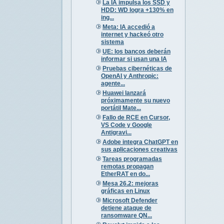
La IA impulsa los SSD y
HDD: WD logra +130% en
ing...
Meta: IA accedió a
internet y hackeó otro
sistema
UE: los bancos deberán
informar si usan una IA
Pruebas cibernéticas de
OpenAI y Anthropic:
agente...
Huawei lanzará
próximamente su nuevo
portátil Mate...
Fallo de RCE en Cursor,
VS Code y Google
Antigravi...
Adobe integra ChatGPT en
sus aplicaciones creativas
Tareas programadas
remotas propagan
EtherRAT en do...
Mesa 26.2: mejoras
gráficas en Linux
Microsoft Defender
detiene ataque de
ransomware QN...