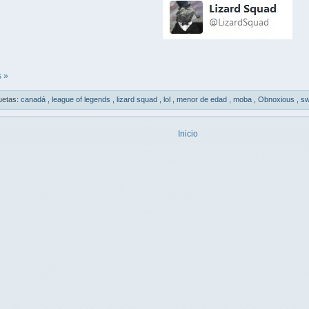
 »
uetas:
canadá
,
league of legends
,
lizard squad
,
lol
,
menor de edad
,
moba
,
Obnoxious
,
sw
Inicio