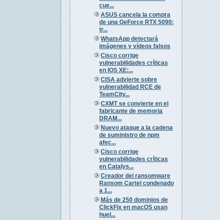
cue...
ASUS cancela la compra
de una GeForce RTX 5090:
tr...
WhatsApp detectará
imágenes y vídeos falsos
Cisco corrige
vulnerabilidades críticas
en IOS XE:...
CISA advierte sobre
vulnerabilidad RCE de
TeamCity...
CXMT se convierte en el
fabricante de memoria
DRAM...
Nuevo ataque a la cadena
de suministro de npm
afec...
Cisco corrige
vulnerabilidades críticas
en Catalys...
Creador del ransomware
Ransom Cartel condenado
a 1...
Más de 250 dominios de
ClickFix en macOS usan
huel...