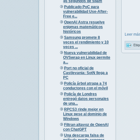
46 segundos de spam
Publicado PoC para
vulnerabilidad Use-After-
Free e...
OpenAI Astra resuelve
enigmas matemáticos
históricos
Leer más
Samsung promete 8
veces el rendimiento y 10
Etiq
veces ...
Nueva vulnerabilidad de
OVSwrap en Linux permite
a...
Port no oficial de
Castlevania: SotN llega a
PC
Policía árbol atrapa a 74
conductores con el móvil
Policía de Londres
entregó datos personales
de una...
RPCS3 rinde mejor en
Linux pese al dominio de
Windows
Filtran altavoz de OpenAI
con ChatGPT
Una descarga falsa de
película puede exponer