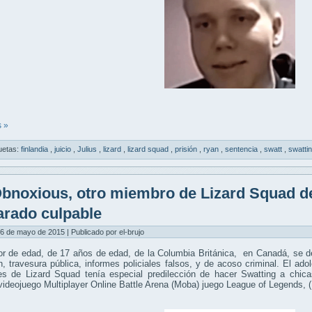
 »
uetas:
finlandia
,
juicio
,
Julius
,
lizard
,
lizard squad
,
prisión
,
ryan
,
sentencia
,
swatt
,
swatti
bnoxious, otro miembro de Lizard Squad de
arado culpable
6 de mayo de 2015 | Publicado por el-brujo
r de edad, de 17 años de edad, de la Columbia Británica, en Canadá, se de
n, travesura pública, informes policiales falsos, y de acoso criminal. El a
les de Lizard Squad tenía especial predilección de hacer Swatting a chic
videojuego Multiplayer Online Battle Arena (Moba) juego League of Legends, 