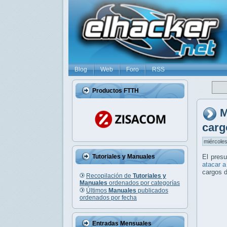
Blog
Web
Foro
RSS
Productos FTTH
M
carg
miércoles
Tutoriales y Manuales
El pres
atacar a
cargos d
Recopilación de
Tutoriales y
Manuales
ordenados por categorías
Últimos
Manuales
publicados
ordenados por fecha
Entradas Mensuales