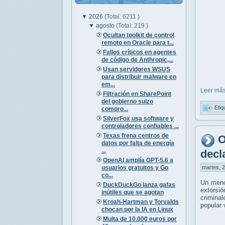
▼
2026
(Total: 6211 )
▼
agosto
(Total: 219 )
Ocultan toolkit de control
remoto en Oracle para t...
Fallos críticos en agentes
de código de Anthropic,...
Usan servidores WSUS
para distribuir malware en
em...
Leer más
Filtración en SharePoint
del gobierno suizo
Etiq
compro...
SilverFox usa software y
controladores confiables ...
Texas frena centros de
O
datos por falta de energía
...
decl
OpenAI amplía GPT-5.6 a
usuarios gratuitos y Go
martes, 2
co...
Un meno
DuckDuckGo lanza gafas
extorsió
inútiles que se agotan
crimina
Kroah-Hartman y Torvalds
popular 
chocan por la IA en Linux
Multa de 10.000 euros por