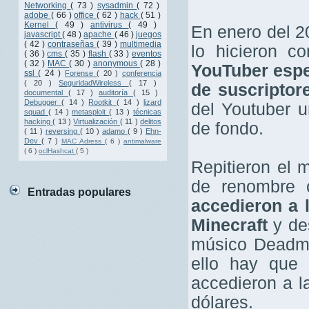
Networking
( 73 )
sysadmin
( 72 )
adobe
( 66 )
office
( 62 )
hack
( 51 )
Kernel
( 49 )
antivirus
( 49 )
En enero del 20
javascript
( 48 )
apache
( 46 )
juegos
( 42 )
contraseñas
( 39 )
multimedia
lo hicieron c
( 36 )
cms
( 35 )
flash
( 33 )
eventos
( 32 )
MAC
( 30 )
anonymous
( 28 )
YouTuber espe
ssl
( 24 )
Forense
( 20 )
conferencia
( 20 )
SeguridadWireless
( 17 )
de suscriptor
documental
( 17 )
auditoría
( 15 )
Debugger
( 14 )
Rootkit
( 14 )
lizard
del Youtuber 
squad
( 14 )
metasploit
( 13 )
técnicas
hacking
( 13 )
Virtualización
( 11 )
delitos
de fondo.
( 11 )
reversing
( 10 )
adamo
( 9 )
Ehn-
Dev
( 7 )
MAC Adress
( 6 )
antimalware
( 6 )
oclHashcat
( 5 )
Repitieron el
de renombre
Entradas populares
accedieron a 
Minecraft
y de
músico Deadma
ello hay que
accedieron a l
dólares.