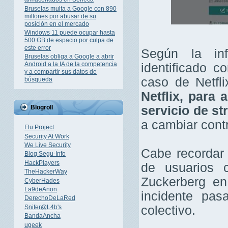
Bruselas multa a Google con 890
millones por abusar de su
posición en el mercado
Windows 11 puede ocupar hasta
500 GB de espacio por culpa de
este error
Según la in
Bruselas obliga a Google a abrir
Android a la IA de la competencia
identificado 
y a compartir sus datos de
caso de Netfli
búsqueda
Netflix, para 
servicio de s
Blogroll
a cambiar cont
Flu Project
Security At Work
We Live Security
Cabe recordar
Blog Segu-Info
HackPlayers
de usuarios 
TheHackerWay
Zuckerberg en
CyberHades
La9deAnon
incidente pas
DerechoDeLaRed
Snifer@L4b's
colectivo.
BandaAncha
ugeek