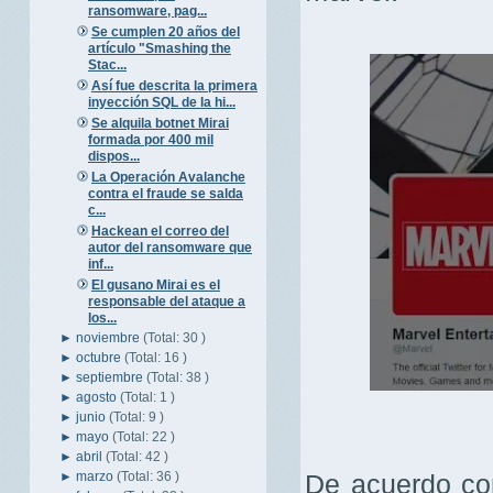
ransomware, pag...
Se cumplen 20 años del
artículo "Smashing the
Stac...
Así fue descrita la primera
inyección SQL de la hi...
Se alquila botnet Mirai
formada por 400 mil
dispos...
La Operación Avalanche
contra el fraude se salda
c...
Hackean el correo del
autor del ransomware que
inf...
El gusano Mirai es el
responsable del ataque a
los...
►
noviembre
(Total: 30 )
►
octubre
(Total: 16 )
►
septiembre
(Total: 38 )
►
agosto
(Total: 1 )
►
junio
(Total: 9 )
►
mayo
(Total: 22 )
►
abril
(Total: 42 )
►
marzo
(Total: 36 )
De acuerdo con