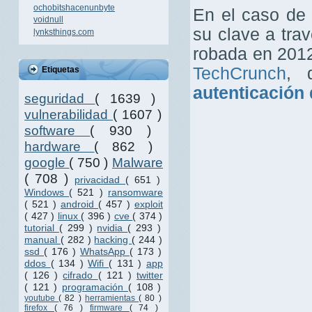
ochobitshacenunbyte
En el caso de
voidnull
su clave a trav
lynksthings.com
robada en 2012
TechCrunch
, 
Etiquetas
autenticación 
seguridad
( 1639 )
vulnerabilidad
( 1607 )
software
( 930 )
hardware
( 862 )
google
( 750 )
Malware
( 708 )
privacidad
( 651 )
Windows
( 521 )
ransomware
( 521 )
android
( 457 )
exploit
( 427 )
linux
( 396 )
cve
( 374 )
tutorial
( 299 )
nvidia
( 293 )
manual
( 282 )
hacking
( 244 )
ssd
( 176 )
WhatsApp
( 173 )
ddos
( 134 )
Wifi
( 131 )
app
( 126 )
cifrado
( 121 )
twitter
( 121 )
programación
( 108 )
youtube
( 82 )
herramientas
( 80 )
firefox
( 76 )
firmware
( 74 )