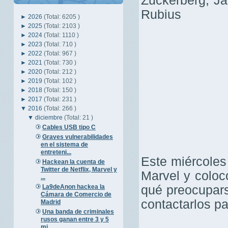
Zuckerberg, Ja
Rubius
►
2026
(Total: 6205 )
►
2025
(Total: 2103 )
►
2024
(Total: 1110 )
►
2023
(Total: 710 )
►
2022
(Total: 967 )
►
2021
(Total: 730 )
►
2020
(Total: 212 )
►
2019
(Total: 102 )
►
2018
(Total: 150 )
►
2017
(Total: 231 )
▼
2016
(Total: 266 )
▼
diciembre
(Total: 21 )
Cables USB tipo C
Graves vulnerabilidades
en el sistema de
entreteni...
Este miércole
Hackean la cuenta de
Twitter de Netflix, Marvel y
Marvel y coloc
...
La9deAnon hackea la
qué preocupars
Cámara de Comercio de
contactarlos pa
Madrid
Una banda de criminales
rusos ganan entre 3 y 5
mi...