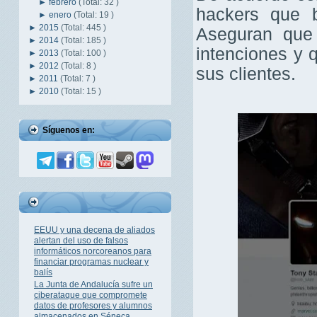
►
febrero
(Total: 32 )
hackers que b
►
enero
(Total: 19 )
►
2015
(Total: 445 )
Aseguran que 
►
2014
(Total: 185 )
intenciones y q
►
2013
(Total: 100 )
►
2012
(Total: 8 )
sus clientes.
►
2011
(Total: 7 )
►
2010
(Total: 15 )
Síguenos en:
EEUU y una decena de aliados
alertan del uso de falsos
informáticos norcoreanos para
financiar programas nuclear y
balís
La Junta de Andalucía sufre un
ciberataque que compromete
datos de profesores y alumnos
almacenados en Séneca