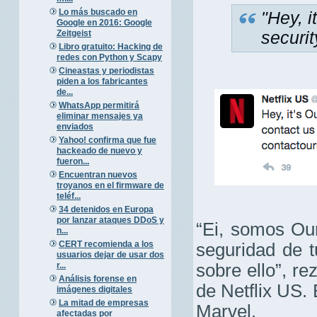
Lo más buscado en
"Hey, i
Google en 2016: Google
Zeitgeist
securit
Libro gratuito: Hacking de
redes con Python y Scapy
Cineastas y periodistas
piden a los fabricantes
de...
WhatsApp permitirá
eliminar mensajes ya
enviados
Yahoo! confirma que fue
hackeado de nuevo y
fueron...
Encuentran nuevos
troyanos en el firmware de
teléf...
34 detenidos en Europa
por lanzar ataques DDoS y
“Ei, somos Ou
n...
CERT recomienda a los
seguridad de t
usuarios dejar de usar dos
r...
sobre ello”, re
Análisis forense en
de Netflix US.
imágenes digitales
La mitad de empresas
Marvel.
afectadas por