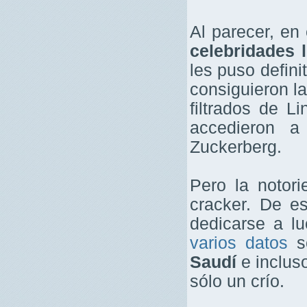
Al parecer, en
celebridades 
les puso defin
consiguieron l
filtrados de L
accedieron a
Zuckerberg.
Pero la notor
cracker. De e
dedicarse a l
varios datos
so
Saudí
e inclus
sólo un crío.