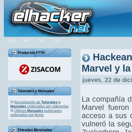
Blog
Web
Foro
RSS
Productos FTTH
Hackean 
Marvel y l
jueves, 22 de dic
Tutoriales y Manuales
La compañía de
Recopilación de
Tutoriales y
Marvel fueron
Manuales
ordenados por categorías
Últimos
Manuales
publicados
acceso a sus 
ordenados por fecha
vulneró la seg
Entradas Mensuales