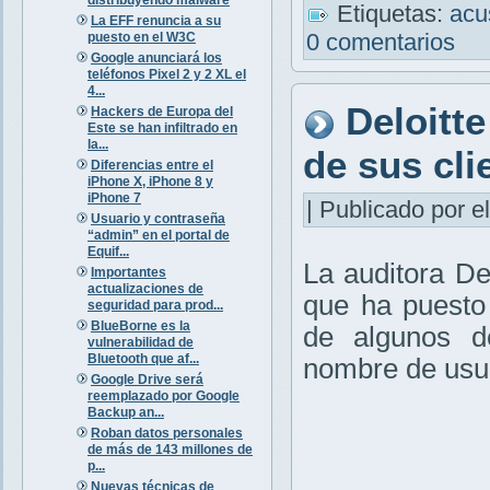
Etiquetas:
ac
La EFF renuncia a su
0 comentarios
puesto en el W3C
Google anunciará los
teléfonos Pixel 2 y 2 XL el
4...
Deloitt
Hackers de Europa del
Este se han infiltrado en
la...
de sus cl
Diferencias entre el
iPhone X, iPhone 8 y
iPhone 7
| Publicado por el
Usuario y contraseña
“admin” en el portal de
Equif...
La auditora De
Importantes
actualizaciones de
que ha puesto 
seguridad para prod...
BlueBorne es la
de algunos d
vulnerabilidad de
Bluetooth que af...
nombre de usua
Google Drive será
reemplazado por Google
Backup an...
Roban datos personales
de más de 143 millones de
p...
Nuevas técnicas de