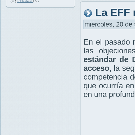
( 6 )
oclHashcat
( 5 )
La EFF 
miércoles, 20 de 
En el pasado m
las objecion
estándar de 
acceso
, la se
competencia de
que ocurría en
en una profund