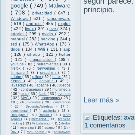
según parece,
google
( 749 )
Malware
principio.
( 708 )
privacidad
( 647 )
Windows
( 521 )
ransomware
( 519 )
android
( 455 )
exploit
( 422 )
linux
( 391 )
cve
( 374 )
tutorial
( 299 )
nvidia
( 292 )
manual
( 282 )
hacking
( 244 )
ssd
( 175 )
WhatsApp
( 173 )
ddos
( 134 )
Wifi
( 131 )
app
( 126 )
cifrado
( 121 )
twitter
( 121 )
programación
( 105 )
youtube
( 82 )
herramientas
( 80 )
firefox
( 76 )
Networking
( 73 )
firmware
( 73 )
sysadmin
( 72 )
adobe
( 65 )
office
( 62 )
hack
( 51 )
Kernel
( 49 )
antivirus
( 49 )
javascript
( 48 )
apache
( 46 )
juegos
( 42 )
contraseñas
( 39 )
multimedia
( 36 )
cms
( 35 )
flash
( 33 )
eventos
( 32 )
MAC
( 30 )
anonymous
( 28 )
Leer más »
ssl
( 24 )
Forense
( 20 )
conferencia
( 20 )
SeguridadWireless
( 17 )
documental
( 17 )
auditoría
( 15 )
Debugger
( 14 )
Rootkit
( 14 )
lizard
Etiquetas:
ava
squad
( 14 )
metasploit
( 13 )
técnicas
hacking
( 13 )
Virtualización
( 11 )
delitos
1 comentarios
( 11 )
reversing
( 10 )
adamo
( 9 )
Ehn-
Dev
( 7 )
MAC Adress
( 6 )
antimalware