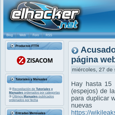
Blog
Web
Foro
RSS
Productos FTTH
Acusados
página web
miércoles, 27 de 
Tutoriales y Manuales
Hay hasta 15 
Recopilación de
Tutoriales y
(espejos) de l
Manuales
ordenados por categorías
Últimos
Manuales
publicados
para duplicar 
ordenados por fecha
nuevas
https://wikileak
Entradas Mensuales