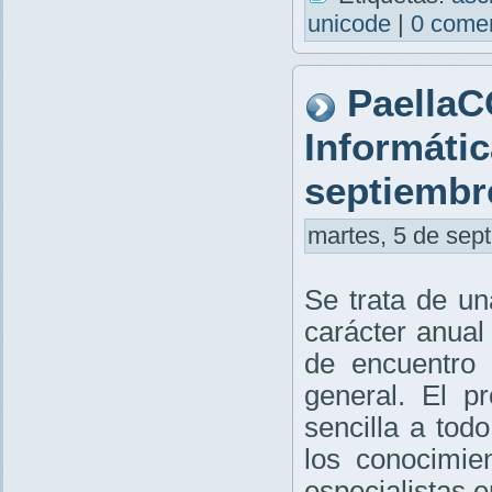
unicode
|
0 comen
PaellaC
Informátic
septiembr
martes, 5 de sept
Se trata de un
carácter anual
de encuentro 
general. El p
sencilla a tod
los conocimie
especialistas e