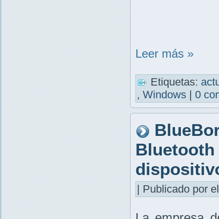
Leer más »
Etiquetas:
act
,
Windows
|
0 co
BlueBor
Bluetooth 
dispositiv
| Publicado por el
La empresa d