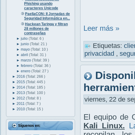
Phishing usando
caracteres Unicode
PaellaCON: II Jornadas de
Seguridad Informática en...
Hackean Taringa y filtran
Leer más »
28 millones de
contraseñas
►
julio
(Total: 6 )
►
junio
(Total: 21 )
Etiquetas:
cli
►
mayo
(Total: 10 )
privacidad
,
segu
►
abril
(Total: 31 )
►
marzo
(Total: 39 )
►
febrero
(Total: 36 )
►
enero
(Total: 27 )
Disponi
►
2016
(Total: 266 )
►
2015
(Total: 445 )
herramien
►
2014
(Total: 185 )
►
2013
(Total: 100 )
viernes, 22 de se
►
2012
(Total: 8 )
►
2011
(Total: 7 )
►
2010
(Total: 15 )
El equipo de 
Kali Linux.
L
Síguenos en:
recopilan los