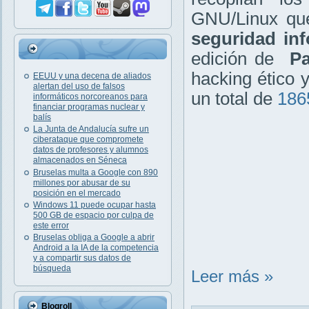
GNU/Linux que
seguridad inf
edición de
Pa
hacking ético 
EEUU y una decena de aliados
alertan del uso de falsos
un total de
186
informáticos norcoreanos para
financiar programas nuclear y
balís
La Junta de Andalucía sufre un
ciberataque que compromete
datos de profesores y alumnos
almacenados en Séneca
Bruselas multa a Google con 890
millones por abusar de su
posición en el mercado
Windows 11 puede ocupar hasta
500 GB de espacio por culpa de
este error
Bruselas obliga a Google a abrir
Android a la IA de la competencia
y a compartir sus datos de
búsqueda
Leer más »
Blogroll