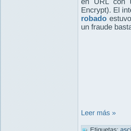
en URL con un
Encrypt). El in
robado
estuvo
un fraude bast
Leer más »
Etiquetas:
asc