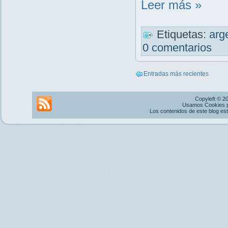
Leer más »
Etiquetas:
arg
0 comentarios
Entradas más recientes
Copyleft © 2
Usamos Cookies pr
Los contenidos de este blog es