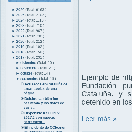
►
2026
(Total: 6163 )
►
2025
(Total: 2103 )
►
2024
(Total: 1110 )
►
2023
(Total: 710 )
►
2022
(Total: 967 )
►
2021
(Total: 730 )
►
2020
(Total: 212 )
►
2019
(Total: 102 )
►
2018
(Total: 150 )
▼
2017
(Total: 231 )
►
diciembre
(Total: 10 )
►
noviembre
(Total: 21 )
►
octubre
(Total: 14 )
Ejemplo de http
▼
septiembre
(Total: 16 )
Fundación pu
Acusados en Cataluña de
crear copias de una
Cataluña. y s
página...
Deloitte también fue
detenido en los
hackeada y los datos de
sus c...
Disponible Kali Linux
Leer más »
2017.2 con nuevas
herramient...
El incidente de CCleaner
distribuyendo malware