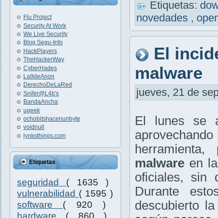
Etiquetas:
do
novedades
,
open
Flu Project
Security At Work
We Live Security
Blog Segu-Info
El inci
HackPlayers
TheHackerWay
malware
CyberHades
La9deAnon
DerechoDeLaRed
jueves, 21 de sep
Snifer@L4b's
BandaAncha
ugeek
El lunes se 
ochobitshacenunbyte
voidnull
aprovechando u
lynksthings.com
herramienta,
malware
en la
Etiquetas
oficiales, si
seguridad
( 1635 )
Durante esto
vulnerabilidad
( 1595 )
descubierto l
software
( 920 )
hardware
( 860 )